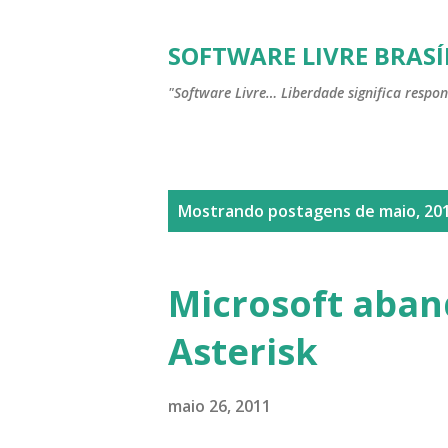
SOFTWARE LIVRE BRASÍ
"Software Livre… Liberdade significa respon
P
Mostrando postagens de maio, 20
o
s
Microsoft aban
t
Asterisk
a
g
maio 26, 2011
e