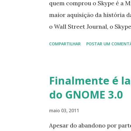
pela Skype que permite essa i
quem comprou o Skype é a Micr
dessa atividade foi a manife
maior aquisição da história d
de venda do software proprie
o Wall Street Journal, o Skype
do Skype já asseguraram supor
da Microsoft – uma área que 
COMPARTILHAR
POSTAR UM COMENT
poderia ser usado também no
de VoIP no celular que tanto 
declaração oficial, que a te
Finalmente é la
dispositivos como Xbox e Ki
do GNOME 3.0
dispositivos com Windows”, 
Hotmail e Xbox Live. Ou seja,
maio 03, 2011
do Hotmail e Messenger! Se v
Apesar do abandono por parte