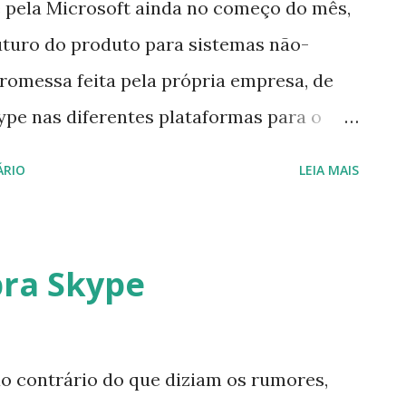
 pela Microsoft ainda no começo do mês,
uturo do produto para sistemas não-
omessa feita pela própria empresa, de
ype nas diferentes plataformas para o
nda havia quem duvidasse desse
ÁRIO
LEIA MAIS
um , desenvolvedora do Asterisk ,
stará mais disponível para venda ou
 Julho de 2011. A solução Skype para
ra Skype
envolvimento conjunto entre a Digium e a
rvidor de PBX se conectem à rede Skype
cote contêm software proprietário criado
o contrário do que diziam os rumores,