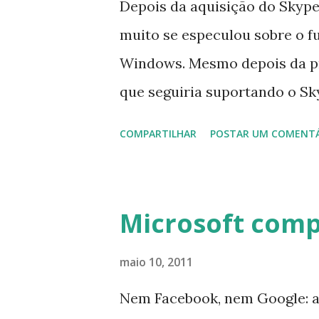
Depois da aquisição do Skype
n
muito se especulou sobre o f
s
Windows. Mesmo depois da pr
que seguiria suportando o Sk
qual a solução já existia, ai
COMPARTILHAR
POSTAR UM COMENT
comprometimento. Hoje a Digi
anunciou que o produto não e
ativação a partir do dia 26 de
Microsoft comp
Asterisk foi fruto de um des
Skype para permitir que o se
maio 10, 2011
como um cliente nativo. O pa
Nem Facebook, nem Google: a