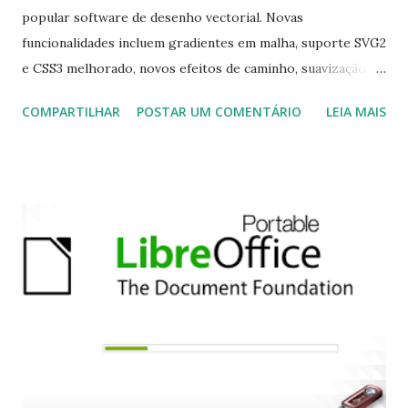
popular software de desenho vectorial. Novas
funcionalidades incluem gradientes em malha, suporte SVG2
e CSS3 melhorado, novos efeitos de caminho, suavização
interactiva para a ferramenta de lápis, um novo Diálogo de
COMPARTILHAR
POSTAR UM COMENTÁRIO
LEIA MAIS
Objectos, para gerir directamente todos os elementos, e
muito mais. Mudanças na infra-estrutura estão também a
ser levadas a cabo, incluindo uma mudança para o CMake, do
respeitável sistema de compilação Autotools. Para saber
todas as novidades do inkscape 1.2 clique aqui . Para instalar
Inkscape no Ubuntu, Linux Mint, Elementary OS e sistemas
derivados, execute: $ sudo add-apt-repository
ppa:inkscape.dev/stable $ sudo apt-get update $ sudo apt-
get install inkscape Para remover, execute: $ sudo apt-get
remove inkscape