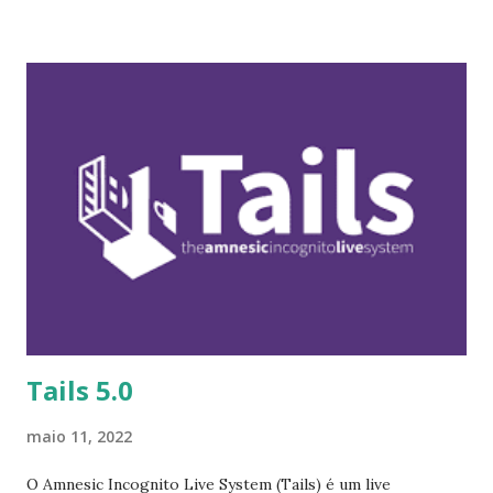
O Ansible 5 divide o 'engine' em um pacote ansible-core e
pacotes de coleções. Isso facilita a manutenção e permite
que você baixe apenas as coleções necessárias. aprenda
como atualizar seus playbooks. A partir do Fedora Server
36, o Cockpit fornece um módulo para provisionamento e
administração contínua de compartilhamentos NFS e
Samba. Isso permite que os administradores gerenciem
compartilhamentos de arquivos de rede através da
interface web do Cockpit usada para configurar outros
atributos do servidor." Para ler a nota de lançamento clique
aqui . Para baixar clique no link: https://ge...
Tails 5.0
maio 11, 2022
O Amnesic Incognito Live System (Tails) é um live