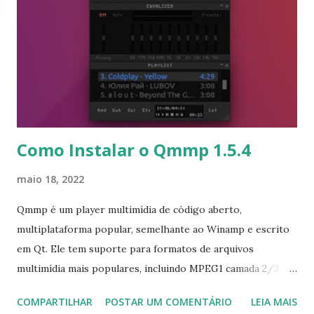
atualizadas. -time Linux kernel test suite - rteval - recebeu
a capacidade de especificar um valor limite em
microssegundos. Os nomes das opções nos binários do
Samba foram padronizados para fornecer uma interface de
usuário mais consistente. As mudanças também satisfarão
as pessoas que trabalham com aprendizado profundo e
redes neurais profundas - ...
Como Instalar o Qmmp 1.5.4
maio 18, 2022
Qmmp é um player multimídia de código aberto,
multiplataforma popular, semelhante ao Winamp e escrito
em Qt. Ele tem suporte para formatos de arquivos
multimídia mais populares, incluindo MPEG1 camada 2/3,
Ogg Vorbis, Ogg Opus, Native FLAC / Ogg FLAC,
COMPARTILHAR
POSTAR UM COMENTÁRIO
LEIA MAIS
Musepack, WavePack, WMA, Midi. A última versão