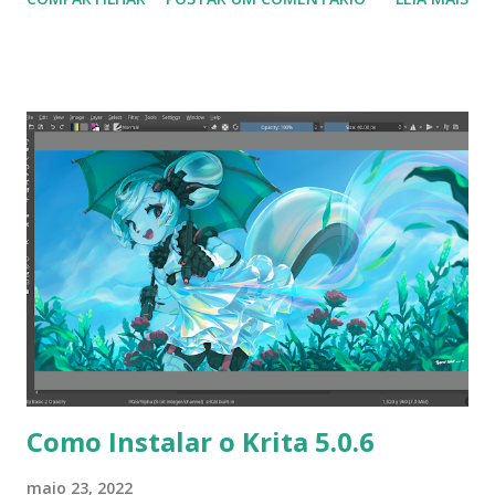
membros da família ALT podem ser executados em
diferentes plataformas de hardware. Todas essas versões
são construídas na mesma base de código para a Plataforma
10. Hoje, os usuários têm à sua disposição o ALT
KWorkstation operando sistema para arquitetura x86_64.
O produto é baseado no kernel Linux (std-def) 5.15,
linguagens de programação Perl 5.34, Python 3.9.6, GCC
10.3.1. As versões dos pacotes do repositório p10 podem
ser visualizadas em packages. Altlinux.org." Para ler a nota
de lançamento clique aqui . Para baixar clique no link: alt-
kworkstation-10.0-install-x86_64.iso
Como Instalar o Krita 5.0.6
maio 23, 2022