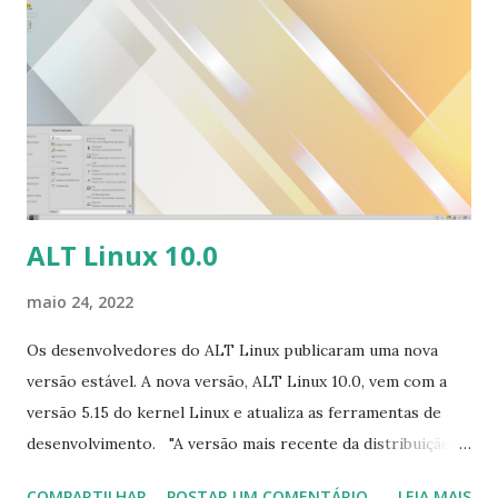
bordas mais arredondadas. Além disso, atualizamos e
ajustamos a extensão dash-to-dock, tornando-a mais
integrada ao novo visual e corrigindo alguns bugs." Para ler
a nota de lançamento clique aqui . Para baixar clique no link:
https://www.kali.org/get-kali/#kali-bare-metal
ALT Linux 10.0
maio 24, 2022
Os desenvolvedores do ALT Linux publicaram uma nova
versão estável. A nova versão, ALT Linux 10.0, vem com a
versão 5.15 do kernel Linux e atualiza as ferramentas de
desenvolvimento. "A versão mais recente da distribuição é
um instantâneo de desenvolvimento para a versão 10.0. Os
COMPARTILHAR
POSTAR UM COMENTÁRIO
LEIA MAIS