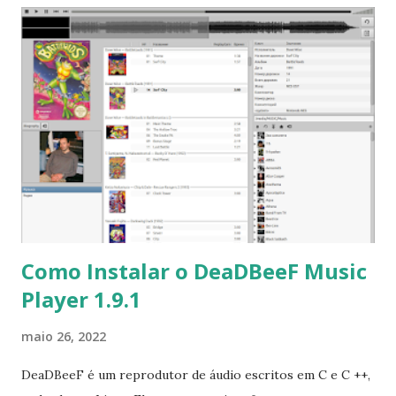
certificados correspondentes; o driver ice(4) foi atualizado
para 1.34.2-k, adicionando log de firmware e suporte inicial
a DCB; o driver iwlwifi(4) junto com uma camada de
compatibilidade LinuxKPI 802.11 foi adicionado para
complementar iwm(4) para chipsets Intel Wireless mais
recentes; ZFS foi atualizado para OpenZFS versão 2.1.4;
Imagens EC2 agora são criadas por padrão para inicializar
usando UEFI em vez de BIOS legado." Para ler a nota de
lançamento clique aqui . Para baixar clique n...
Como Instalar o DeaDBeeF Music
Player 1.9.1
maio 26, 2022
DeaDBeeF é um reprodutor de áudio escritos em C e C ++,