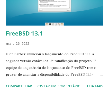
clusters de alta disponibilidade seguros e estáveis; função
de sistema de rede aprimorada - essa função ajuda os
usuários a criar conexões seguras (incluindo por Wi-Fi)
juntamente com regras rob...
FreeBSD 13.1
maio 26, 2022
Glen Barber anunciou o lançamento do FreeBSD 13.1, a
segunda versão estável da 13ª ramificação do projeto: "A
equipe de engenharia de lançamento do FreeBSD tem o
prazer de anunciar a disponibilidade do FreeBSD 13.1-
RELEASE. Alguns dos destaques: OpenSSH foi atualizado
COMPARTILHAR
POSTAR UM COMENTÁRIO
LEIA MAIS
para a versão v8.8p1; OpenSSL foi atualizado para a versão
1.1.1o; o uso de autenticadores de hardware FIDO/U2F foi
habilitado em ssh, usando os novos tipos de chave pública
ecdsa-sk e ed25519 -sk, juntamente com os tipos de