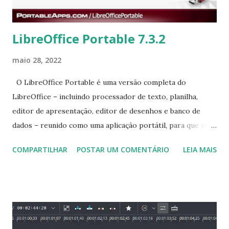
LibreOffice Portable 7.3.2
maio 28, 2022
O LibreOffice Portable é uma versão completa do
LibreOffice – incluindo processador de texto, planilha,
editor de apresentação, editor de desenhos e banco de
dados – reunido como uma aplicação portátil, para que você
possa levar todos seus documentos e tudo que precisa
COMPARTILHAR
POSTAR UM COMENTÁRIO
LEIA MAIS
para trabalhar com eles onde estiver. Novas funcionalidades
introduzidas no LibreOffice 7.3 estão listados na página
https://wiki.documentfoundation.org/ReleaseNotes/7.3
Para baixar o LibreOffice 7.3.2 Portable acesse:
http://portableapps.com/apps/office/libreoffice_portabl
e/