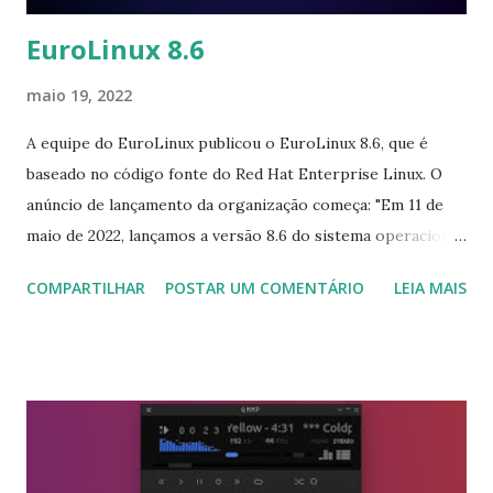
EuroLinux 8.6
maio 19, 2022
A equipe do EuroLinux publicou o EuroLinux 8.6, que é
baseado no código fonte do Red Hat Enterprise Linux. O
anúncio de lançamento da organização começa: "Em 11 de
maio de 2022, lançamos a versão 8.6 do sistema operacional
EuroLinux. É compatível com a versão upstream mais
COMPARTILHAR
POSTAR UM COMENTÁRIO
LEIA MAIS
recente. Com esta versão, focamos no suporte a
tecnologias modernas de segurança de software, como
OpenSSL 3.0, verificação das versões das políticas SELinux
instaladas e algoritmos de hash atualizados. Novas versões
PHP e Perl foram adicionadas. O sistema também foi
aprimorado por uma versão segura do log4j. Coleções
populares de compiladores C/C++, Go e Rust foram