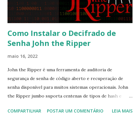
Como Instalar o Decifrado de
Senha John the Ripper
maio 16, 2022
John the Ripper é uma ferramenta de auditoria de
segurança de senha de código aberto e recuperação de
senha disponível para muitos sistemas operacionais. John
the Ripper jumbo suporta centenas de tipos de hash e
cifras, incluindo: senhas de usuário de tipos Unix (Linux,
COMPARTILHAR
POSTAR UM COMENTÁRIO
LEIA MAIS
*BSD, Solaris, AIX, QNX, etc.), macOS, Windows, "aplicativos
web" (por exemplo, WordPress), groupware (por exemplo,
Notes/Domino) e servidores de banco de dados (SQL,
LDAP, etc.); capturas de tráfego de rede (autenticação de