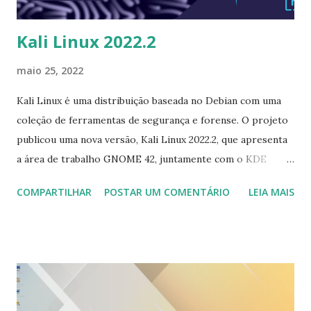
Kali Linux 2022.2
maio 25, 2022
Kali Linux é uma distribuição baseada no Debian com uma
coleção de ferramentas de segurança e forense. O projeto
publicou uma nova versão, Kali Linux 2022.2, que apresenta
a área de trabalho GNOME 42, juntamente com o KDE
Plasma 5.24 como uma interface de usuário alternativa.
COMPARTILHAR
POSTAR UM COMENTÁRIO
LEIA MAIS
"Como a cada (quase) semestre, há um novo aumento de
versão para o ambiente de desktop GNOME. Kali 2022.2
traz a nova versão, GNOME 42, que é uma experiência mais
polida após o trabalho apresentado anteriormente nas
versões 40 e 41. O tema shell agora inclui um visual mais
moderno, removendo as setas dos menus pop-up e usando