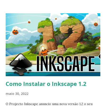
clicando aqui . Para instalr no Debian, Ubuntu, Linux Mint e
derivados, execute: $ sudo add-apt-repository
ppa:photoflare/photoflare-stable $ sudo apt install
photoflare
Como Instalar o Inkscape 1.2
maio 30, 2022
O Projecto Inkscape anuncio uma nova versão 1.2 o seu