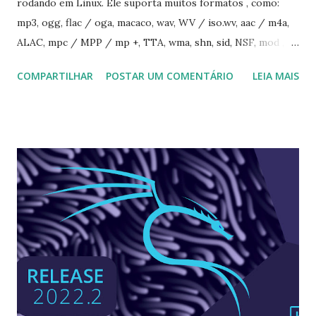
rodando em Linux. Ele suporta muitos formatos , como:
mp3, ogg, flac / oga, macaco, wav, WV / iso.wv, aac / m4a,
ALAC, mpc / MPP / mp +, TTA, wma, shn, sid, NSF, mod ,
s3m, vtx, vgm / VGZ, psf, midi, CDs de áudio, todos os
COMPARTILHAR
POSTAR UM COMENTÁRIO
LEIA MAIS
formatos suportados pelo ffmpeg, mudo, gme, libsndfile,
adplug, e muito mais! A última versão disponível é
DeaDBeeF 1.9.1, que foi lançado recentemente, vindo com as
mudanças que podem ser vistas aqui . Para instalar o
DeadBeef no Ubuntu, Linux Mint, Elementary OS e
derivados, execute: $ sudo add-apt-repository
ppa:spvkgn/deadbeef $ sudo apt update $ sudo add install
deadbeef Para remover, execute: $ sudo apt-get remove
deadbeef