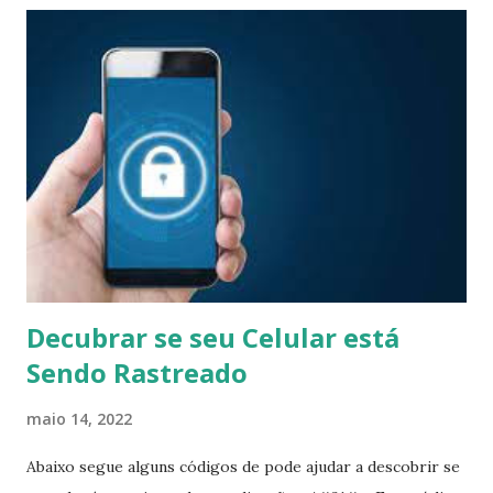
rede Windows, WiFi WPA-PSK, etc.); chaves privadas
criptografadas (SSH, GnuPG, carteiras de criptomoedas,
etc.), sistemas de arquivos e discos (arquivos .dmg do
macOS e "pacotes esparsos", Windows BitLocker etc.),
arquivos (ZIP, RAR, 7z) e arquivos de documentos (PDF) ,
Microsoft Office, etc.) Estes são apenas alguns dos
exemplos - existem muitos mais. A quebra de senha com
John The Ripper ocorre de três modos: WordList: Ele
tenta por uma wordlist, testando as combinações ...
Decubrar se seu Celular está
Sendo Rastreado
maio 14, 2022
Abaixo segue alguns códigos de pode ajudar a descobrir se