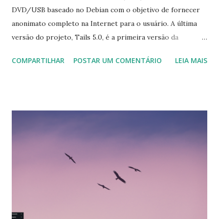
DVD/USB baseado no Debian com o objetivo de fornecer
anonimato completo na Internet para o usuário. A última
versão do projeto, Tails 5.0, é a primeira versão da
distribuição baseada no Debian 11. "Estamos especialmente
COMPARTILHAR
POSTAR UM COMENTÁRIO
LEIA MAIS
orgulhosos de apresentar o Tails 5.0, a primeira versão do
Tails baseada no Debian 11 (Bullseye). Traz novas versões
de muitos softwares incluídos no Tails e novas ferramentas
OpenPGP. Adicionamos o Kleopatra para substituir o
Applet OpenPGP e o utilitário Password and Keys, também
conhecido como Seahorse. O Applet OpenPGP não era
mais desenvolvido ativamente e era complicado para nós
mantermos no Tails. O utilitário Password and Keys
também era mal mantido e os usuários do Tails sofriam de
muitos de seus problemas até agora. O Kleopatra fornece
recursos equivalentes em uma única ferramenta e é
desenvolvido de forma mais ativa." Para ler a nota de