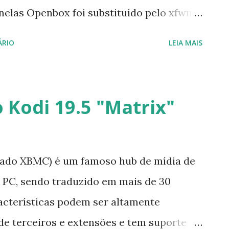
anelas Openbox foi substituído pelo xfwm
ituído pelo xfdesktop nativo; o gerenciador
ÁRIO
LEIA MAIS
 pelo lightDM; a versão ISO baseada em
 o clássico GTK+2 LXDE/Openbox está
s as compilações ISO de 32 bits se foram,
 Kodi 19.5 "Matrix"
empo para um caso de uso que diminuiu
ssistant foi quebrado em utilitários de
 serem compartilhados por AVL-MXE e
ado XBMC) é um famoso hub de mídia de
.0; desktop Xfce completo com
 PC, sendo traduzido em mais de 30
io gráfico RTCQS de Jeremy Jongepier;
racterísticas podem ser altamente
unds Lens (versão gratuita); adicionado
de terceiros e extensões e tem suporte