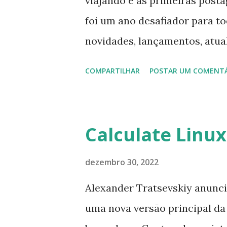
viajando e as primeiras posta
n
foi um ano desafiador para t
s
novidades, lançamentos, atua
desejar a todo um Feliz Ano 
COMPARTILHAR
POSTAR UM COMENT
acessos no blog este ano, por
postagens de 2022, teremos ma
atualizações de software, do 
Calculate Linux
distros, tutoriais pelo Luiz 
relacionados ao mundo do soft
dezembro 30, 2022
Saúde e Prosperidade!!! Caso
Alexander Tratsevskiy anunci
para nos ajudar a manter nos
uma nova versão principal da