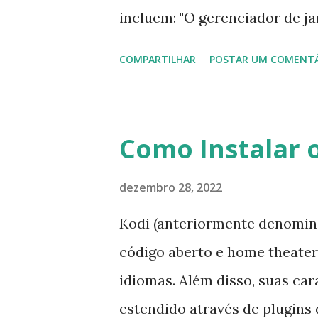
incluem: "O gerenciador de j
nativo; o nitrogênio foi subst
COMPARTILHAR
POSTAR UM COMENT
de login SLiM foi substituído
LXDE do MXDE foi removida,
caindo no esquecimento; toda
Como Instalar o
eu simplesmente não tenho t
para quase nada; o AVL-MXE A
dezembro 28, 2022
componentes sem marca para
Kodi (anteriormente denomin
MXDE-EFL; Liquorix kernel 6
código aberto e home theater
composição Compton; utilitár
idiomas. Além disso, suas ca
adicionado plug-in Auburn So
estendido através de plugins 