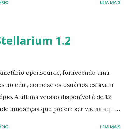
ÁRIO
LEIA MAIS
instalar no Ubuntu, Linux Mint,
xecute: $ sudo add-apt-repository
 sudo apt-get update $ sudo apt-get
tellarium 1.2
planetário opensource, fornecendo uma
os no céu , como se os usuários estavam
pio. A última versão disponível é de 1.2
ande mudanças que podem ser vistas aqui .
int e derivados, execute: $ sudo add-apt-
ÁRIO
LEIA MAIS
ellarium-releases $ sudo apt-get update $