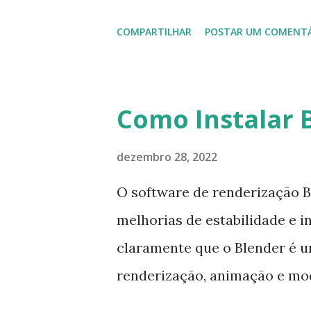
plug-ins Socalabs; adicionado 
para PVR (personal video reco
COMPARTILHAR
POSTAR UM COMENT
foi lançado, chegando com al
aqui . Para instalar no Ubunt
execute: $ sudo add-apt-rep
Como Instalar 
get update $ sudo apt-get in
instalar codecs de áudio e 
dezembro 28, 2022
apt-get install --install-su
O software de renderização B
apt-get remove kodi*
melhorias de estabilidade e 
claramente que o Blender é 
renderização, animação e mo
gráfica personalizável e fácil