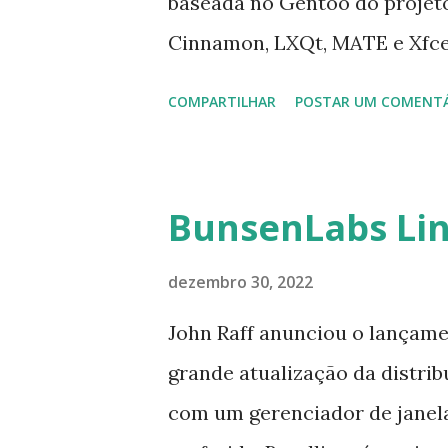
baseada no Gentoo do projeto
Cinnamon, LXQt, MATE e Xfce
lançamento do Calculate Linux
COMPARTILHAR
POSTAR UM COMENT
servidor Calculate Containe
nova ferramenta cl-lxc, e pos
Principais mudanças: todos 
BunsenLabs Lin
atualizados, ou seja, KDE Plasm
Cinnamon 5.6.5 e LXQt 1.2; la
dezembro 30, 2022
Calculate Container Manager,
John Raff anunciou o lançam
nova ferramenta, cl-lxc, foi a
grande atualização da distrib
contêineres Calculate Linux;
com um gerenciador de janel
seleção de espelho para pacot