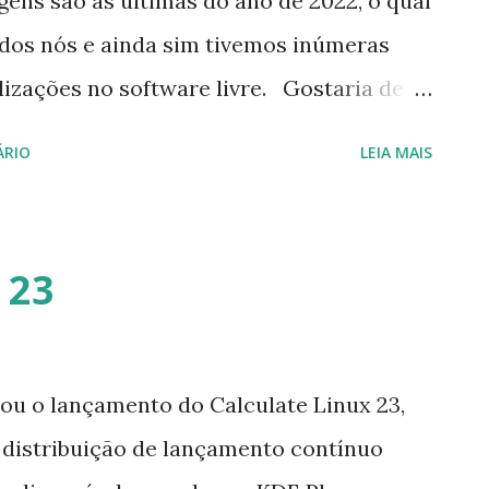
gens são as ultimas do ano de 2022, o qual
odos nós e ainda sim tivemos inúmeras
lizações no software livre. Gostaria de
Novo e agradecer pelos mais de 800.000
ÁRIO
LEIA MAIS
 acompanhar, compartilhar, divulgar as
is notícias, dicas, instalações e/ou
Kernel, do LibreOffice, lançamento das
 23
Guilherme eventos, entre outros assuntos
ware livre. Desejo a todos, muita Paz,
 queira fazer uma doação faça um PIX
ou o lançamento do Calculate Linux 23,
so trabalho e muito obrigado por tudo.
 distribuição de lançamento contínuo