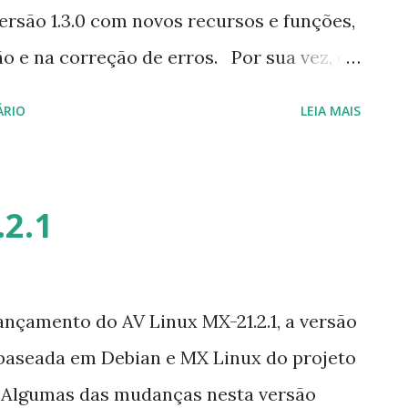
rsão 1.3.0 com novos recursos e funções,
o e na correção de erros. Por sua vez, o
licença de código aberto gratuitamente
ÁRIO
LEIA MAIS
cionais, onde busca promover
unicação, oferecendo uma infinidade de
unções e nos permitem personalizar o
.2.1
até nossos próprios servidores
a de lançamento clique aqui . Para
t, Elementary OS e derivados, execute: $
nçamento do AV Linux MX-21.2.1, a versão
:mumble/release $ sudo apt-get update $
 baseada em Debian e MX Linux do projeto
 mumble-server
. Algumas das mudanças nesta versão