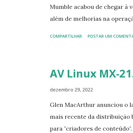
Mumble acabou de chegar à ve
além de melhorias na operaçã
Mumble é oferecido com uma 
COMPARTILHAR
POSTAR UM COMENT
para todos os sistemas opera
privacidade, liberdade e com
plugins que aumentam suas f
AV Linux MX-21
software ao máximo, criando 
independentes. Para ler a not
dezembro 29, 2022
instalar no Ubuntu, Linux Min
Glen MacArthur anunciou o la
sudo add-apt-repository ppa
mais recente da distribuição
sudo apt-get install mumble
para "criadores de conteúdo"