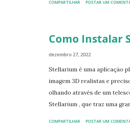
COMPARTILHAR
POSTAR UM COMENT
melhorias clique aqui . Para 
Elementary OS e derivados, e
ppa:thomas-schiex/blender $
Como Instalar S
install blender
dezembro 27, 2022
Stellarium é uma aplicação 
imagem 3D realistas e precis
olhando através de um telescó
Stellarium , que traz uma gr
Para instalar Ubuntu, Linux M
COMPARTILHAR
POSTAR UM COMENT
repository ppa:stellarium/st