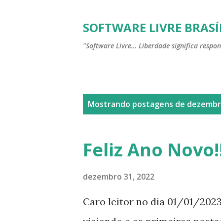
SOFTWARE LIVRE BRASÍ
"Software Livre… Liberdade significa respon
P
Mostrando postagens de dezembr
o
s
Feliz Ano Novo!!!
t
a
dezembro 31, 2022
g
Caro leitor no dia 01/01/202
e