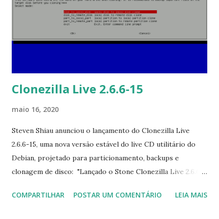
o Secure Boot pode ser ativado, ambos os instaladores:
Calamares e Sparky's Advanced fornecem suporte para essa
instalação; atualização da lista de pacotes desabilitada
durante a instalação do Sparky via Calamares, mesmo que
você instale o Sparky com conexão ...
Clonezilla Live 2.6.6-15
maio 16, 2020
Steven Shiau anunciou o lançamento do Clonezilla Live
2.6.6-15, uma nova versão estável do live CD utilitário do
Debian, projetado para particionamento, backups e
clonagem de disco: "Lançado o Stone Clonezilla Live 2.6.6-
15. O lançamento do Clonezilla live inclui grandes
COMPARTILHAR
POSTAR UM COMENTÁRIO
LEIA MAIS
aprimoramentos e correções de erros.Melhorias e
alterações de 2.6.4-10: o sistema operacional GNU / Linux