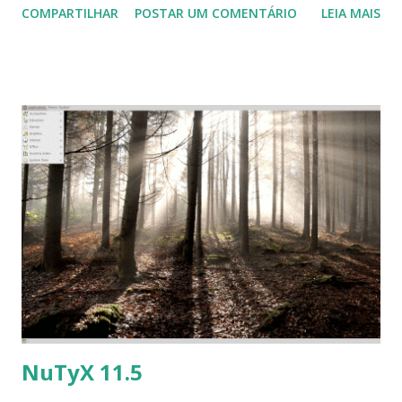
COMPARTILHAR
POSTAR UM COMENTÁRIO
LEIA MAIS
Ubuntu, Linux Mint, Elementary OS e derivados, execute:
$sudo add-apt-repository ppa:ubuntuhandbook1/audacity
$ sudo apt-get update $ sudo apt-get install audacity
NuTyX 11.5