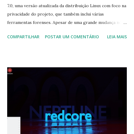
7.0, uma versão atualizada da distribuição Linux com foco na
privacidade do projeto, que também inclui várias
ferramentas forenses. Apesar de uma grande mudança no
número da versão, esta versão ainda é baseada no Xubuntu
COMPARTILHAR
POSTAR UM COMENTÁRIO
LEIA MAIS
18.04. No changelog: "Atualização do kernel do Linux de 5.0
para 5.4; adicionado DNS do FDN; adicionado DNS seguinte;
adicionado filtro de malware e de conteúdo adulto
Cloudflare Family; adicionado filtro de malware e de
conteúdo adulto do Neustar Family; adicionado suporte ao
sistema de arquivos exfat; adicionado plug-in Enigmail para
Thunderbird ; Tilix adicionado; USBGuard adicionado;
USBKill adicionado; proxychains adicionadas; Conky
melhorou novos itens de exibição como país e tamanho de
fonte IP do Torrify; adicionou player MPV; adicionou novas
opções ao controle da fonte IP e aos scripts de log do
sistema; remoção da carteira Jaxx; remoção da carteira