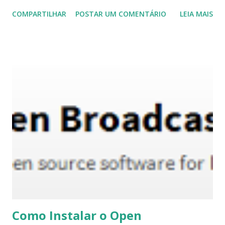
"Após dois meses de desenvolvimento, estamos orgulhosos
COMPARTILHAR
POSTAR UM COMENTÁRIO
LEIA MAIS
de Anuncie Manjaro 'Lysia' à nossa comunidade. A edição
Xfce continua sendo nossa principal oferta e recebeu a
atenção que merece. Apenas alguns podem afirmar
oferecer uma experiência tão refinada, integrada e de
ponta no Xfce. Com este lançamento, enviamos o Xfce 4.14 e
nos concentramos principalmente em aprimorar a
experiência do usuário com o gerenciador de área de
trabalho e janela.Também mudamos para um novo tema
chamado Matcha.Um novo recurso Display-Profiles
permite armazenar um ou mais perfis para sua
configuração de exibição preferida. aplicação automática de
perfis implementada quando novos monitores são
conectados Nossa edição do KDE fornece ao ambiente de
desktop Plasma 5.18 p...
Como Instalar o Open