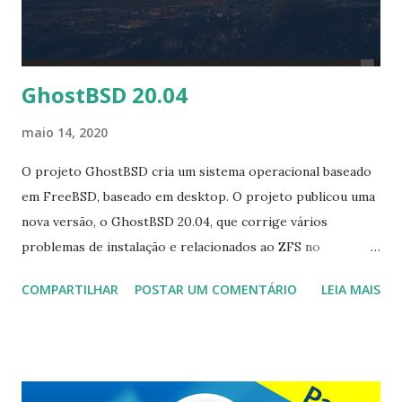
GhostBSD 20.04
maio 14, 2020
O projeto GhostBSD cria um sistema operacional baseado
em FreeBSD, baseado em desktop. O projeto publicou uma
nova versão, o GhostBSD 20.04, que corrige vários
problemas de instalação e relacionados ao ZFS no
momento da configuração. "Estou feliz em anunciar a
COMPARTILHAR
POSTAR UM COMENTÁRIO
LEIA MAIS
disponibilidade do GhostBSD 20.04, mas primeiro obrigado
a todas as pessoas que deram feedback e relataram
problemas. Corrigimos alguns problemas encontrados na
20.03. Esta versão vem com atualizações de kernel e
sistema operacional e várias atualizações de aplicativos de