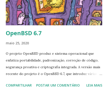
é glibc 2.31.O servidor gráfico é xorg-server 1.20.8.A
biblioteca mesa é 20.0.6, GTK3 é 3.24.20 e o Qt foi
atualizado para 5.14...
OpenBSD 6.7
maio 25, 2020
O projeto OpenBSD produz e sistema operacional que
enfatiza portabilidade, padronização, correção de código,
segurança proativa e criptografia integrada. A versão mais
recente do projeto é o OpenBSD 6.7, que introduz várias
novas melhorias no daemon de agendamento cron,
COMPARTILHAR
POSTAR UM COMENTÁRIO
LEIA MAIS
melhorias no daemon do servidor da web e o comando top
agora oferece saída rolável. Essas e muitas outras
mudanças podem ser encontradas no comunicado de
lançamento do projeto: "Esta é uma lista parcial de novos