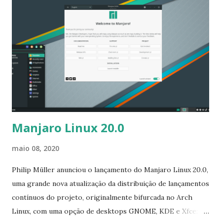
detalhes sobre parte do conteúdo da versão da equipe de
controle de qualidade do CentOS. Essas notas são
atualizadas constantemente para incluir problemas e
incorporar comentários dos usuários. As atualizações
lançadas desde a versão upstream são todas publicadas em
todas as arquiteturas. o usuário aplica todas as
atualizações, incluindo o conteúdo lançado hoje, em sua
máquina CentOS Linux 7 existente, executando apena...
Manjaro Linux 20.0
maio 08, 2020
Philip Müller anunciou o lançamento do Manjaro Linux 20.0,
uma grande nova atualização da distribuição de lançamentos
contínuos do projeto, originalmente bifurcada no Arch
Linux, com uma opção de desktops GNOME, KDE e Xfce: