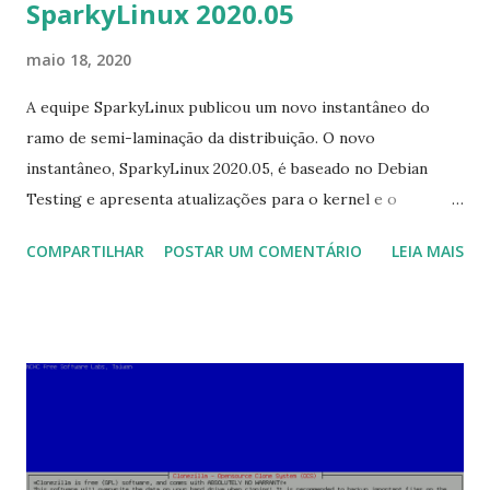
SparkyLinux 2020.05
maio 18, 2020
A equipe SparkyLinux publicou um novo instantâneo do
ramo de semi-laminação da distribuição. O novo
instantâneo, SparkyLinux 2020.05, é baseado no Debian
Testing e apresenta atualizações para o kernel e o
instalador do sistema. "O instantâneo de maio do Sparky
COMPARTILHAR
POSTAR UM COMENTÁRIO
LEIA MAIS
2020.05 da linha (semi-) contínua foi lançado. É baseado no
Debian Testing 'Bullseye'. Alterações: atualização dos
repositórios de teste do Debian em 5 de maio de 2020;
kernel do Linux 5.6.7 (5.6. 10 & 5.7-rc4 nos repositórios
Sparky Unstable); Calamares 3.2.23; suporte adicional
adicionado à instalação Sparky em máquinas UEFI com
Secure Boot: o sistema ativo deve ser iniciado com o
Secure Boot desativado como antes, mas após a instalação,