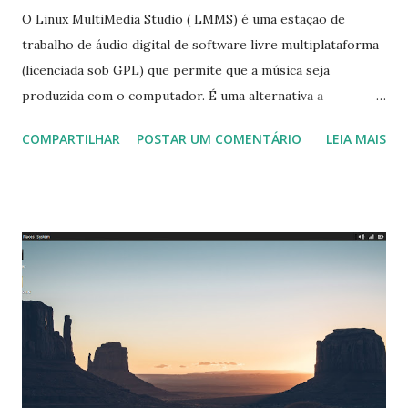
O Linux MultiMedia Studio ( LMMS) é uma estação de
trabalho de áudio digital de software livre multiplataforma
(licenciada sob GPL) que permite que a música seja
produzida com o computador. É uma alternativa a
programas como FL Studio, Cubase e Logic Pro, pois é
COMPARTILHAR
POSTAR UM COMENTÁRIO
LEIA MAIS
profissionalmente cortado. Está disponível para GNU /
Linux, OpenBSD, Microsoft Windows e Mac OS X. Para ler a
nota de lançamento clique aqui . Para instalar no Ubuntu,
Linux Mint de derivados, execute: $ sudo add-apt-
repository ppa:ubuntuhandbook1/lmms $ sudo apt update
$ sudo apt install lmms