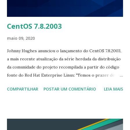
padrão para melhorar a experiência do usuário em
situações de pouca memória." Para ler a not...
CentOS 7.8.2003
maio 09, 2020
Johnny Hughes anunciou o lançamento do CentOS 7.8.2003,
a mais recente atualização da série herdada da distribuição
da comunidade do projeto recompilada a partir do código
fonte do Red Hat Enterprise Linux: "Temos o prazer de
anunciar a disponibilidade geral do CentOS Linux 7 (2003 )
COMPARTILHAR
POSTAR UM COMENTÁRIO
LEIA MAIS
para a arquitetura x86_64.Em vigor imediatamente, esta é a
versão atual do CentOS Linux 7 e está etiquetada como
2003, derivada do código-fonte do Red Hat Enterprise
Linux 7.8. Como sempre, leia as notas de versão - essas
notas contêm informações importantes sobre o versão e