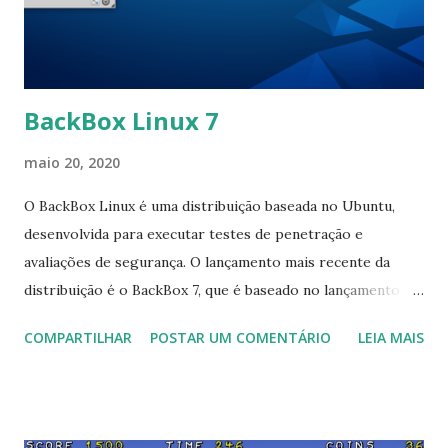
compatível com sua arquitetura, você pode simplesmente
pular direto para ela (pwsh) .O PowerShell não está no
metapacote padrão (que é kali-linux-...
BackBox Linux 7
maio 20, 2020
O BackBox Linux é uma distribuição baseada no Ubuntu,
desenvolvida para executar testes de penetração e
avaliações de segurança. O lançamento mais recente da
distribuição é o BackBox 7, que é baseado no lançamento de
suporte de longo prazo do Ubuntu 20.04. A distribuição
COMPARTILHAR
POSTAR UM COMENTÁRIO
LEIA MAIS
agora apresenta a versão 5.4 do kernel do Linux e o Xfce
4.14. "A equipe do BackBox, dez anos após seu primeiro
lançamento, tem o prazer de anunciar o novo grande
lançamento do BackBox Linux, versão 7. Como de costume,