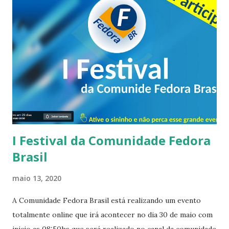
software e muitas melhorias, como substituir o gnome-
mount e hald pelo FreeBSD devd e Vermaden automount,
que tornam a montagem e desmontagem automáticas de
dispositivos externos muito mais estáveis ​​e suportam mais
sistemas de arquivos.O que mudou e foi corrigido desde
20.03: A opção fixa do ZFS forçou 4k no ZFS completo
Adicionado 4k ao padrão ao criar a partição ZFS com o
editor de partições instalador Limpeza de pool corrigida
ao excluir a par...
I Festival da Comunidade Fedora
Brasil
maio 13, 2020
A Comunidade Fedora Brasil está realizando um evento
totalmente online que irá acontecer no dia 30 de maio com