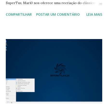
SuperTux. Mari0 nos oferece uma recriação do clássico
Super Mario Bros e uma mistura de quebra-cabeças
COMPARTILHAR
POSTAR UM COMENTÁRIO
LEIA MAIS
inspirados em outro jogo popular, neste caso do Steam,
chamado Portal. Note-se que ele tem uma opção de jogo
cooperativo para até 4 jogadores. Entre suas novidades,
podemos destacar: Um novo mapa do mundo, "Revenge In
Redmond", que inclui novos inimigos e sprites! ; Origens e
sprites novos e aprimorados; Melhorias em muitos níveis
na ilha congelada e no mundo das florestas; Melhorias de
velocidade para níveis usando um grande número de
ladrilhos de lava; Corrigido um problema que fazia com que
a ponte no mundo da floresta não fosse exibida em certos
casos. Para instalar no Ubuntu, Linux Mint, Elementary OS e
derivados, exectute: $ sudo apt-get install snapd $ sudo
snap install mari0 ...