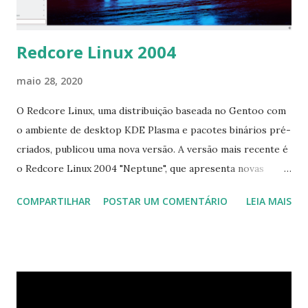
Exoduse; Carteira Xelcore removida; Inter...
Redcore Linux 2004
maio 28, 2020
O Redcore Linux, uma distribuição baseada no Gentoo com
o ambiente de desktop KDE Plasma e pacotes binários pré-
criados, publicou uma nova versão. A versão mais recente é
o Redcore Linux 2004 "Neptune", que apresenta novas
versões de kernel, pacotes reconstruídos com uma cadeia
COMPARTILHAR
POSTAR UM COMENTÁRIO
LEIA MAIS
de ferramentas atualizada e troca o SysV init pelo software
init do OpenRC. "Após 9 meses de desenvolvimento, estou
feliz em anunciar que o Redcore Linux Hardened 2004
(codinome Neptune) está finalmente aqui. Além de centenas
de atualizações de pacotes e de muitas correções para
contar, esta versão facilitará muito a manutenção do