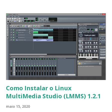
subjacente foi atualizado - este lançamento é baseado no
repositório Debian 'Sid' em 2020-04-28 ; Kernel do Linux
foi atualizado para 5.5.17; negligencie a linha 'last-lba: ...' da
tabela de partições GPT - isso permite a clonagem de algo
como um disco de 64 GB com um NTFS de 20 GB para um
disco de 20 GB; o pacote pax foi incluído; add scdaemon; o
pacote ufsutils foi removido porque não está disponível no
repositório Debian Sid; o pacote pxz foi removido e
substituído por pixz; adicione modo batch - em vez de
contagem regressiva, faça uma pausa quando rc estiver não
0 para ocs-run-boo...
Como Instalar o Linux
MultiMedia Studio (LMMS) 1.2.1
maio 15, 2020