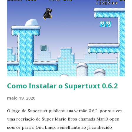
esse grande lançamento inclui muitas atualizações. Elas
incluem novo kernel, ferramentas atualizadas e algumas
mudanças estruturais com um concentre-se em manter a
estabilidade e a compatibilidade com o Ubuntu 20.04 LTS. O
que há de novo: Linux Kernel 5.4 atualizado. Ambiente de
desktop atualizado. Ferramentas de hackers atualizadas.
ISO Hybrid atualizado com suporte à UEFI." Para ler a nota
de lançamento clique aqui . Para baixar clique no link:
https://www.backbox.org/downl...
Como Instalar o Supertuxt 0.6.2
maio 19, 2020
O jogo de Supertuxt publicou sua versão 0.6.2, por sua vez,
uma recriação de Super Mario Bros chamada Mari0 open
source para o Gnu Linux, semelhante ao já conhecido