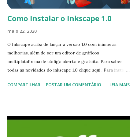
Como Instalar o Inkscape 1.0
maio 22, 2020
O Inkscape acaba de lançar a versão 1.0 com inúmeras
melhorias, além de ser um editor de gráficos
multiplataforma de código aberto e gratuito. Para saber
todas as novidades do inkscape 1.0 clique aqui . Para instalar
Inkscape 0.92.5 no Ubuntu, Linux Mint, Elementary OS e
COMPARTILHAR
POSTAR UM COMENTÁRIO
LEIA MAIS
sistemas derivados, execute: $ sudo add-apt-repository
ppa:inkscape.dev/stable $ sudo apt-get update $ sudo apt-
get install inkscape Para remover, execute: $ sudo apt-get
remove inkscape