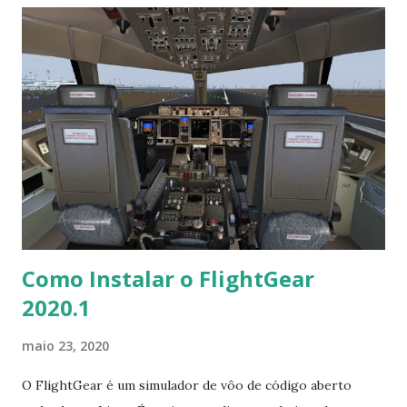
recursos e sistemas incluídos no OpenBSD 6.7. Para obter
uma lista abrangente, consulte o registro de alterações que
conduz ao 6.7. Melhorias gerais e correções de bugs:
Reduzido o mínimo número permitido de chunks em um
volume CONCAT de 2 para 1, aumentando o número de
volumes que podem ser criados em um único disco com
bioctl (8) de 7 para 15. Isso pode ser usado para criar mais
partições do que anteriormente. (8) o código de análise de
flag é semelhante ao getopt, permitindo que formações
restr...
Como Instalar o FlightGear
2020.1
maio 23, 2020
O FlightGear é um simulador de vôo de código aberto