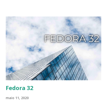
menu do aplicativo: "Informado pelo nosso trabalho no ano
passado no hackfest de dados medidos e controles dos
pais, começamos a revisar os controles dos pais. Enquanto
nos concentramos no bem-estar digital Em alguns
aspectos, decidimos renomeá-lo para 'Tempo e limites da
tela' mais simples. Mas é mais do que apenas uma
renomeação; o Tempo e limites da tela agora está
disponível para sua própria conta, além de outras contas de
não administrador no dispositivo. você pode definir suas
próprias regras em relação ao tempo da tela, acesso à
Internet e uso do aplicativo. Como resultado da
reformulação do recurso, o Tempo e os limites da tela
também são m...
Fedora 32
maio 11, 2020