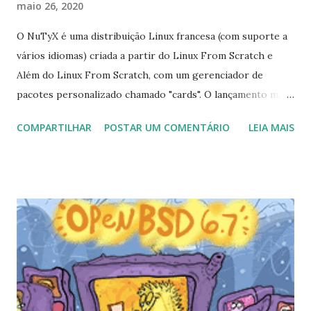
maio 26, 2020
O NuTyX é uma distribuição Linux francesa (com suporte a
vários idiomas) criada a partir do Linux From Scratch e
Além do Linux From Scratch, com um gerenciador de
pacotes personalizado chamado "cards". O lançamento mais
recente da distribuição é a versão 11.5, que é fornecida com
COMPARTILHAR
POSTAR UM COMENTÁRIO
LEIA MAIS
várias atualizações de pacotes. "Estou muito satisfeito em
anunciar a nova versão do NuTyX 11.5. A versão de 64 bits
contém cerca de 700 pacotes atualizados. A versão de 32
bits do NuTyX, ainda é ativamente suportada. Na versão
mais recente, o NuTyX básico vem com o Long-Term
Kernel do Support (LTS) 4.19.123 (4.9.224 para a versão de
32 bits) Para sistemas de 64 bits, a versão 5.6.13 do kernel
também está disponível.Os registros de alterações dos
kernels estão disponíveis aqui: kernel 4.19.123 kernel do
changlog 5.6.13 changelog A biblioteca GNU C, glibc, agora