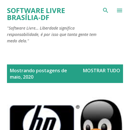
Pular para o conteúdo principal
SOFTWARE LIVRE
BRASÍLIA-DF
"Software Livre… Liberdade significa
responsabilidade, é por isso que tanta gente tem
medo dela."
P
Mostrando postagens de
MOSTRAR TUDO
o
maio, 2020
s
t
a
g
e
n