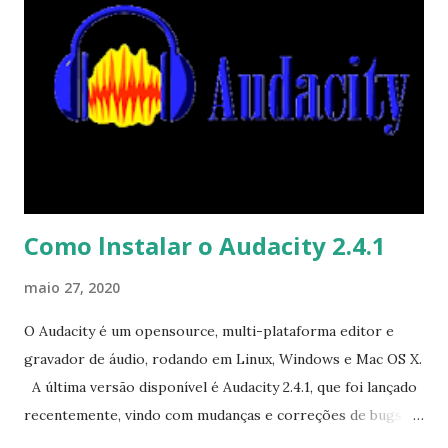
sistema. Como exemplo, a instalação de drivers
proprietários da NVIDIA agora é apenas um processo em
uma etapa, abaixo dos 8. Changelog: ressync com a árvore
de testes do Gentoo em 14.05.2020; kernel do Linux 5.6.13
protegido, como padrão (com o Wireguard ativado); kernel
Linux LTS 5.4.41 protegido disponível no repositório;
kernel Linux LTS Legacy 4.19.123 prot...
Como lnstalar o Audacity 2.4.1
maio 27, 2020
O Audacity é um opensource, multi-plataforma editor e
gravador de áudio, rodando em Linux, Windows e Mac OS X.
A última versão disponível é Audacity 2.4.1, que foi lançado
recentemente, vindo com mudanças e correções de bugs
que podem ser vistas aqui . Para instalar o Audacity no