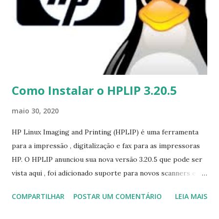
s
Como Instalar o HPLIP 3.20.5
maio 30, 2020
HP Linux Imaging and Printing (HPLIP) é uma ferramenta
para a impressão , digitalização e fax para as impressoras
HP. O HPLIP anunciou sua nova versão 3.20.5 que pode ser
vista aqui , foi adicionado suporte para novos scanners e
impressoras, bem como para os novos dispositivos
COMPARTILHAR
POSTAR UM COMENTÁRIO
LEIA MAIS
compatíveis com GNU/Linux listados originalmente abaixo,
lembrando que essa lista está crescendo e crescendo sem