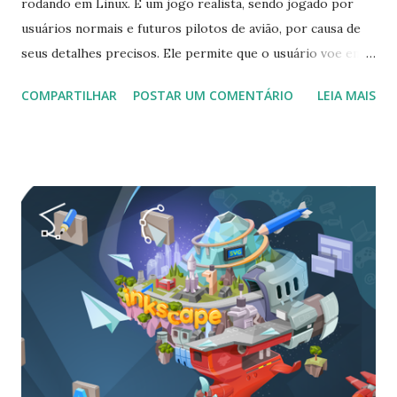
rodando em Linux. É um jogo realista, sendo jogado por
usuários normais e futuros pilotos de avião, por causa de
seus detalhes precisos. Ele permite que o usuário voe em
aeronaves, helicópteros, aviões e em modernos aviões de
COMPARTILHAR
POSTAR UM COMENTÁRIO
LEIA MAIS
combate em muitas faixas. A última versão disponível é
FlightGear 2020.1, que foi lançado algum tempo, vindo com
mudanças que podem ser vistas clicando aqui . Para
instalar FlightGear 2020.1 no Ubuntu, Linux Mint,
Elementary OS e sistemas derivados, execute: $ sudo add-
apt-repository ppa:saiarcot895/flightgear $ sudo apt-get
update $ sudo apt-get install flightgear