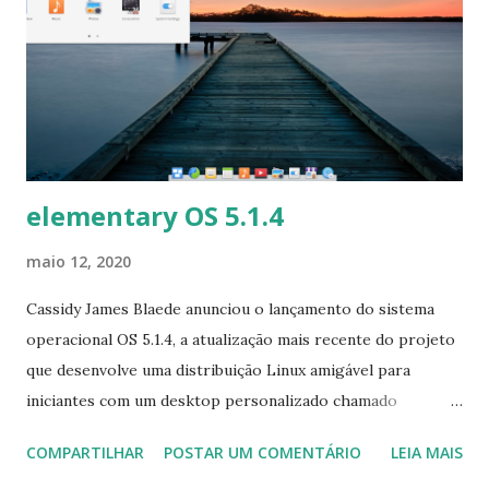
remoção de muitas bibliotecas e ferramentas Python 2 e a
introdução de uma nova versão do kernel Linux, tornaram a
versão 4.9 uma idéia mais atraente. instalador novo e mais
amigável e uma nova aparência na tela de login para tornar
o sistema mais atraente para os iniciantes e mais
confortável...
elementary OS 5.1.4
maio 12, 2020
Cassidy James Blaede anunciou o lançamento do sistema
operacional OS 5.1.4, a atualização mais recente do projeto
que desenvolve uma distribuição Linux amigável para
iniciantes com um desktop personalizado chamado
Pantheon, baseado no Ubuntu. Esta versão atualiza (e
COMPARTILHAR
POSTAR UM COMENTÁRIO
LEIA MAIS
renomeia) o aplicativo de controle dos pais e renova o