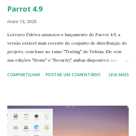
Parrot 4.9
maio 13, 2020
Lorenzo Faletra anunciou o lançamento do Parrot 4.9, a
versão estável mais recente do conjunto de distribuição do
projeto, com base no ramo "Testing" do Debian. Ele vem
nas edições "Home" e "Security", ambas disponíveis nas
áreas de trabalho do KDE Plasma ou MATE. "O Parrot 4.9
COMPARTILHAR
POSTAR UM COMENTÁRIO
LEIA MAIS
já está disponível para download e traz algumas
atualizações importantes das quais nos orgulhamos. Alguns
novos recursos introduzidos no Parrot 4.8 também
introduziram alguns bugs estranhos que exigiam um tempo
extra para serem detectados e corrigidos. Originalmente,
queríamos lançar o Parrot 4.8.1 para resolvê-los, mas uma
enorme quantidade de atualizações do Debian, como a