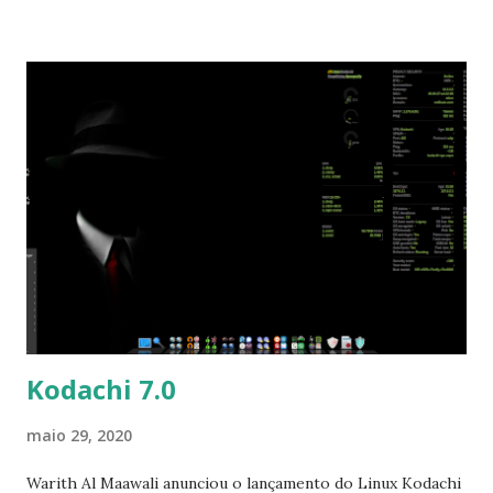
parar, sendo um programa de código aberto. Foi
adicionado suporte para as seguintes impressoras abaixo:
HP DeskJet 1200; HP DeskJet Ink Advantage 1200; HP
DeskJet 2300 All-in-One; HP DeskJet Ink Advantage 2300
All-in-One; HP ENVY 6000 series; HP DeskJet Plus 6000
series; HP ENVY Pro 6400 series; HP DeskJet Plus 6400
series; HP DeskJet 2700 All-in-One Printer series; HP
DeskJet Ink Advantage 2700 All-in-One Printer series; HP
DeskJet Plus 4100 All-in-One Printer series; HP DeskJet
Ink A...
Kodachi 7.0
maio 29, 2020
Warith Al Maawali anunciou o lançamento do Linux Kodachi