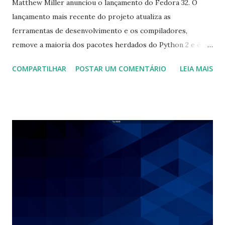
Matthew Miller anunciou o lançamento do Fedora 32. O
lançamento mais recente do projeto atualiza as
ferramentas de desenvolvimento e os compiladores,
remove a maioria dos pacotes herdados do Python 2 e é
enviado com o desktop GNOME 3.36. A distribuição agora
COMPARTILHAR
POSTAR UM COMENTÁRIO
LEIA MAIS
inclui o monitor de memória EarlyOOM, que pode remover
processos que estão consumindo muita RAM. "Não
importa qual variante do Fedora você usa, você está
obtendo o mais recente que o mundo do código aberto tem
a oferecer. Após nossa fundação" First ", atualizamos os
principais idiomas de programação e pacotes de bibliotecas
de sistemas, incluindo GCC 10, Ruby 2.7, e Python 3.8.É claro
que, no final da vida útil do Python 2., removemos a maioria
dos pacotes Python 2. do Fedora.Um pacote herdado
python27 é fornecido para desenvolvedores e usuários que
ainda precisam dele. habilitou o serviço EarlyOOM por