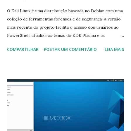
O Kali Linux é uma distribuição baseada no Debian com uma
coleção de ferramentas forenses e de segurança. A versão
mais recente do projeto facilita o acesso dos usuários ao
PowerShell, atualiza os temas do KDE Plasma e os
requisitos de tamanho dos cartões SD de construção ARM
COMPARTILHAR
POSTAR UM COMENTÁRIO
LEIA MAIS
da distribuição aumentaram de 8 GB para 16 GB. "Há algum
tempo, colocamos o PowerShell no repositório de rede do
Kali Linux. Isso significa que, se você quisesse o
PowerShell, teria que instalar o pacote como um único,
executando 'sudo apt install -y powershell'. Agora,
colocamos o PowerShell em um dos nossos metapacotes
(principais), kali-linux-large.Isso significa que, se você
optar por instalar esse metapacote durante a configuração
do sistema, ou quando o Kali estiver em funcionamento
(sudo apt install -y kali-linux-large), se o PowerShell for