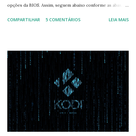
opções da BIOS. Assim, seguem abaixo conforme as abas, a
configuração da BIOS necessária para conseguir fazer boot.
COMPARTILHAR
5 COMENTÁRIOS
LEIA MAIS
Na inicialização aperte F2 para acessar a BIOS e então faça
as seguintes alterações: Advanced : Fast BIOS Mode ->
Disabled AHCI Mode Control -> Manual ( Atenção: Se você
não for usar exclusivamente Linux, mas sim fazer dual boot
com Win, deixe essa opção no Auto ) Set AHCI Mode ->
Disabled USB S3 Wake-up -> Enabled Boot: Secure Boot ->
Disabled OS Mode Selection -> UEFI and CSM OS (Essa
opção garante boot com Win e Linux) Boot > Boot Priority
Order USB HDD: SATA CD: SATA HDD: Essa ordem de boot
vai garantir que ele tente primeiro o boot pela USB, depois
pelo CD e por último no HD. Apenas as opções acima são
as necessá...