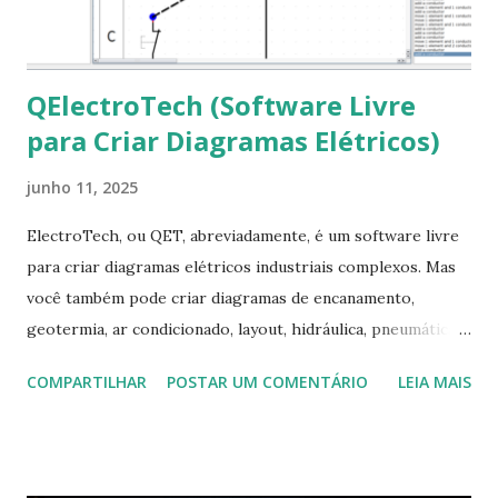
apt-get install --reinstall ttf-mscorefonts-installer
QElectroTech (Software Livre
para Criar Diagramas Elétricos)
junho 11, 2025
ElectroTech, ou QET, abreviadamente, é um software livre
para criar diagramas elétricos industriais complexos. Mas
você também pode criar diagramas de encanamento,
geotermia, ar condicionado, layout, hidráulica, pneumática,
domótica, PID, fotovoltaica, encanamento de piscinas, etc.!
COMPARTILHAR
POSTAR UM COMENTÁRIO
LEIA MAIS
Na última versão 0.100, a coleção contém mais de 8.000
símbolos... Mais informações clique aqui . Para baixar clique
no link: https://qelectrotech.org/download.php