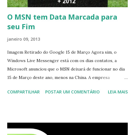
O MSN tem Data Marcada para
seu Fim
janeiro 09, 2013
Imagem Retirado do Google 15 de Março Agora sim, o
Windows Live Messenger está com os dias contatos, a
Microsoft anunciou que o MSN deixará de funcionar no dia
15 de Março deste ano, menos na China. A empresa
aconselha a todos os usuários a usarem o Skype que foi
COMPARTILHAR
POSTAR UM COMENTÁRIO
LEIA MAIS
integrado com o serviço do MSN, segundo a empresa, os
usuários estão sendo notificados por e-mail sobre como
proceder para fazer esta mudança de plataforma (eu não
recebi até agora tal notificação). Acho o Skype melhor que
o Windows Live (assim como muitos profissionais de TI) ,