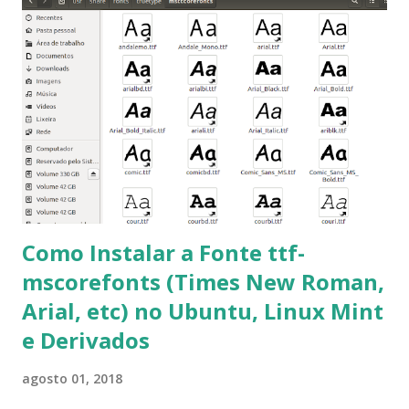
terminal e execute o comando: $ sudo apt-get install ttf-
mscorefonts-installer Leia os termos de uso e avance
clicando em “Ok” Agora aceite os termos de uso clicando
em “Sim” Pronto agora abra o LibreOffice e veja se as
fontes Times New Roman, Arial estão instaladas. Caso
ocorra algum erro ou precisa reinstalar, execute: $ sudo
apt-get install --reinstall ttf-mscorefonts-installer
Como Instalar a Fonte ttf-
mscorefonts (Times New Roman,
Arial, etc) no Ubuntu, Linux Mint
e Derivados
agosto 01, 2018