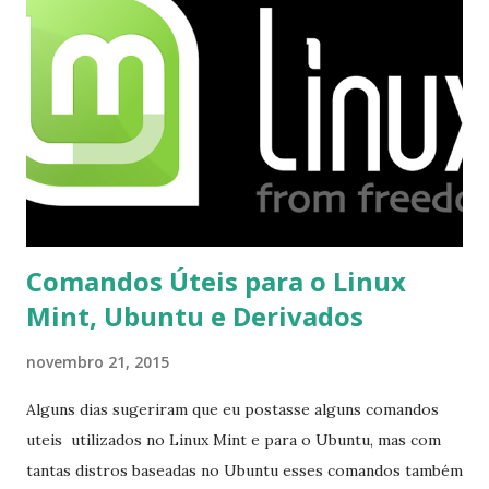
mesmo na versão para Linux, claro, sempre existem outras
opções e o Pidgin, que se mostra como opção.
Comandos Úteis para o Linux
Mint, Ubuntu e Derivados
novembro 21, 2015
Alguns dias sugeriram que eu postasse alguns comandos
uteis utilizados no Linux Mint e para o Ubuntu, mas com
tantas distros baseadas no Ubuntu esses comandos também