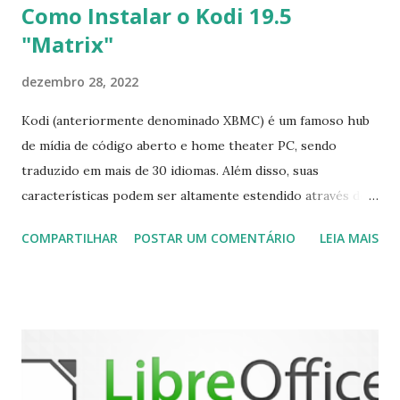
Como Instalar o Kodi 19.5
"Matrix"
dezembro 28, 2022
Kodi (anteriormente denominado XBMC) é um famoso hub
de mídia de código aberto e home theater PC, sendo
traduzido em mais de 30 idiomas. Além disso, suas
características podem ser altamente estendido através de
plugins de terceiros e extensões e tem suporte para PVR
COMPARTILHAR
POSTAR UM COMENTÁRIO
LEIA MAIS
(personal video recorder). A versão final do Kodi 19.5
“Matrix” foi lançado, chegando com alterações que podem
ser vistas clicando aqui . Para instalar no Ubuntu, Linux
Mint, Elementary OS e derivados, execute: $ sudo add-apt-
repository ppa:team-xbmc/ppa $ sudo apt-get update $
sudo apt-get install kodi Use o comando a seguir para
instalar codecs de áudio e outros complementos,