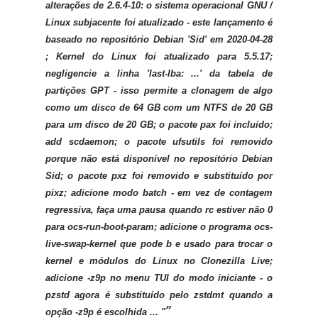
alterações de 2.6.4-10: o sistema operacional GNU /
Linux subjacente foi atualizado - este lançamento é
baseado no repositório Debian 'Sid' em 2020-04-28
; Kernel do Linux foi atualizado para 5.5.17;
negligencie a linha 'last-lba: ...' da tabela de
partições GPT - isso permite a clonagem de algo
como um disco de 64 GB com um NTFS de 20 GB
para um disco de 20 GB; o pacote pax foi incluído;
add scdaemon; o pacote ufsutils foi removido
porque não está disponível no repositório Debian
Sid; o pacote pxz foi removido e substituído por
pixz; adicione modo batch - em vez de contagem
regressiva, faça uma pausa quando rc estiver não 0
para ocs-run-boot-param; adicione o programa ocs-
live-swap-kernel que pode b e usado para trocar o
kernel e módulos do Linux no Clonezilla Live;
adicione -z9p no menu TUI do modo iniciante - o
pzstd agora é substituído pelo zstdmt quando a
opção -z9p é escolhida ... "