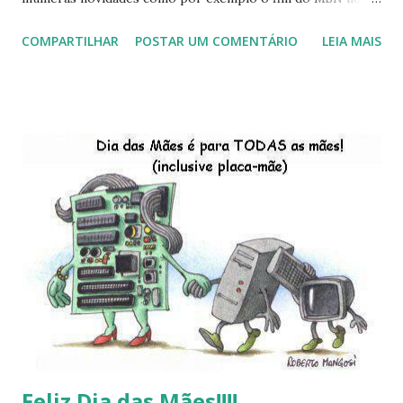
início de 2013, a criação da União Livre e o desenvolvimento
COMPARTILHAR
POSTAR UM COMENTÁRIO
LEIA MAIS
do Kaiana que será lançada em 2013, distro nacional , a
descontinução do BigLinux do DreanLinux entre outr as
distro, o lançamento do liv ro da S B P - Software Publico
Brasileiro, os dois anos do LibreOffice, o prime iro Hackday
do LibreOffice , o IX Latinoware, a Microsoft boicotando o
Linux (como sempre), o lançamento do Windows 8 e a sua
baixa taxa de adesão pelos usuários, entre out ros. Gostaria
de desejar a todos Boas Festas e que em 2013 possamos
estar juntos novamente. Feliz Natal!!!! F eli z 2013 a todos!!!
Feliz Dia das Mães!!!!