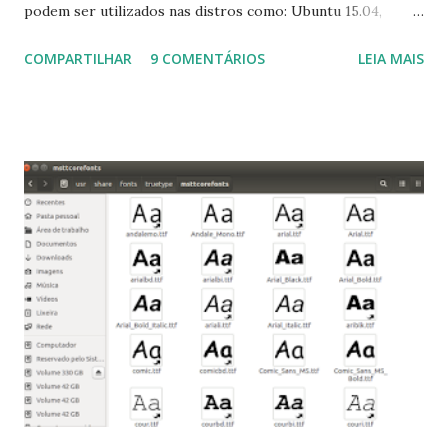
podem ser utilizados nas distros como: Ubuntu 15.04,
Ubuntu 14.10, Ubuntu 14.04 , Linux Mint 17.2, Linux Mint 17.1,
COMPARTILHAR
9 COMENTÁRIOS
LEIA MAIS
Linux Mint 17, Pinguy OS 14.04, Elementary OS 0.3, Deepin
2014, Peppermint Five, LXLE 14.04 and Linux Lite 2 2 ,
DuZeru, Kaiana e derivados . Segue alguns comandos
importantes para manutenção do sistema, principalmente
para usuários iniciantes... 1- Atualizar a lista de pacotes: $
sudo apt-get update 2- Atualizar toda a distro: $ sudo apt-
get -f dist-upgrade ou update-manager -d -c 3- Instalar
pacotes: $ sudo apt-get install [nome do pacote] 4-
Procurar arquivos corrompidos: $ sudo apt-get check 5-
Corrigir problemas de dependências, concluir instalação de
pacotes pendentes e outros erros: $ sudo apt-get -f install
6- Se o comando sudo apt-get -f install nã...