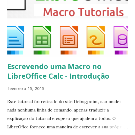
executando: $ sudo apt-get install --install-suggests
kodi Para remover, execute: $ sudo apt-get remove
kodi*
Escrevendo uma Macro no
LibreOffice Calc - Introdução
fevereiro 15, 2015
Este tutorial foi retirado do site Debugpoint, não mudei
nada nenhuma linha de comando, apenas traduzir a
explicação do tutorial e espero que ajudem a todos. O
LibreOfice fornece uma maneira de escrever a sua própria