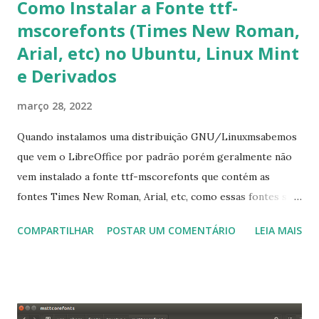
Como Instalar a Fonte ttf-
mscorefonts (Times New Roman,
Arial, etc) no Ubuntu, Linux Mint
e Derivados
março 28, 2022
Quando instalamos uma distribuição GNU/Linuxmsabemos
que vem o LibreOffice por padrão porém geralmente não
vem instalado a fonte ttf-mscorefonts que contém as
fontes Times New Roman, Arial, etc, como essas fontes são
muito útil para os universitários, pelo mundo corporativo e
COMPARTILHAR
POSTAR UM COMENTÁRIO
LEIA MAIS
a Associação Brasileira de Normas Técnicas (ABNT), exige
que os trabalhos sejam entregues nas fontes Times New
Roman e Arial, por meio desta postagem espero pode
ajudar a todos com a instalação da fonte ttf-mscorefonts
que contém essas fontes. Ao instalar o GNU/Linux abra o