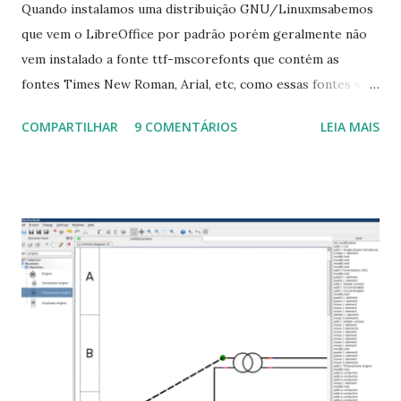
Quando instalamos uma distribuição GNU/Linuxmsabemos
que vem o LibreOffice por padrão porém geralmente não
vem instalado a fonte ttf-mscorefonts que contém as
fontes Times New Roman, Arial, etc, como essas fontes são
muito útil para os universitários, pelo mundo corporativo e
COMPARTILHAR
9 COMENTÁRIOS
LEIA MAIS
a Associação Brasileira de Normas Técnicas (ABNT), exige
que os trabalhos sejam entregues nas fontes Times New
Roman e Arial, por meio desta postagem espero pode
ajudar a todos com a instalação da fonte ttf-mscorefonts
que contém essas fontes. Ao instalar o GNU/Linux abra o
terminal e execute o comando: $ sudo apt-get install ttf-
mscorefonts-installer Leia os termos de uso e avance
clicando em “Ok” Agora aceite os termos de uso clicando
em “Sim” Pronto agora abra o LibreOffice e veja se as
fontes Times New Roman, Arial estão instaladas. Caso
ocorra algum erro ou precisa reinstalar, execute: $ sudo