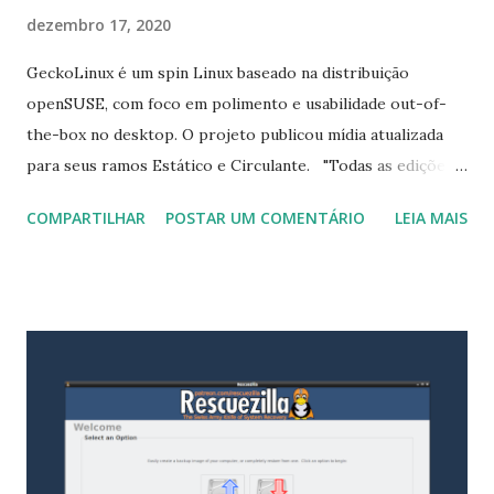
dezembro 17, 2020
GeckoLinux é um spin Linux baseado na distribuição
openSUSE, com foco em polimento e usabilidade out-of-
the-box no desktop. O projeto publicou mídia atualizada
para seus ramos Estático e Circulante. "Todas as edições
nesta atualização recebem melhorias de qualidade de vida
COMPARTILHAR
POSTAR UM COMENTÁRIO
LEIA MAIS
para usuários de áudio Bluetooth. A configuração padrão
do PulseAudio agora evita a alternância automática
indesejada para o perfil de dispositivo HSP / HFP de baixa
qualidade, e os fluxos de áudio irão alternar
automaticamente para dispositivos Bluetooth recém-
conectados usando o A2DP perfil. Além disso, o suporte
aprimorado foi incluído para o formato de arquivo 7zip.
Finalmente, a configuração do carregador de inicialização
GRUB padrão foi ajustada para ser mais limpa e previsível