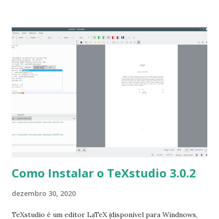
teremos mais notícias, dicas, instalações e/ou atualizações
de software, do Kernel, do LibreOffice, lançamento das
distros, eventos, entre outros assuntos relacionados ao
mundo do software livre. Desejo a todos, muita Paz, Saúde
e Prosperidade!!! Lembrando que você pode ajudar
seguindo o blog, compartilhando as postagens, indicando o
blog para amigos e at é mesmo fazer um doação pelo
pagseguro .
Como Instalar o TeXstudio 3.0.2
dezembro 30, 2020
TeXstudio é um editor LaTeX (disponível para Windnows,