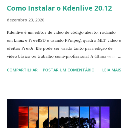
Como Instalar o Kdenlive 20.12
dezembro 23, 2020
Kdenlive é um editor de vídeo de código aberto, rodando
em Linux e FreeBSD e usando FFmpeg, quadro MLT vídeo e
efeitos Frei0r. Ele pode ser usado tanto para edição de
vídeo básico ou trabalho semi-profissional. A última versão
disponível é Kdenlive 20.12, que foi lançado algum tempo e
COMPARTILHAR
POSTAR UM COMENTÁRIO
LEIA MAIS
você pode ver as mudanças clicando aqui . Para instalar
no Ubuntu, Linux Mint, Elementary OS e derivados, execute:
$ sudo add-apt-repository ppa:sunab/kdenlive-release $
sudo apt-get update $ sudo apt-get install kdenlive Para
desinstalar execute: $ sudo apt-get remove kdenlive