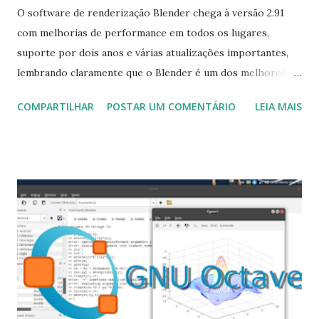
O software de renderização Blender chega à versão 2.91
com melhorias de performance em todos os lugares,
suporte por dois anos e várias atualizações importantes,
lembrando claramente que o Blender é um dos melhores
softwares de renderização, animação e modelagem 3D, que
COMPARTILHAR
POSTAR UM COMENTÁRIO
LEIA MAIS
possui uma interface gráficos personalizáveis ​​e fáceis de
usar. Para saber todas as melhorias clique aqui . Para
instalar no Ubuntu, Linux Mint, Elementary OS e derivados,
execute: $ sudo add-apt-repository ppa:thomas-
schiex/blender $ sudo apt-get update $ sudo apt-get
install blender