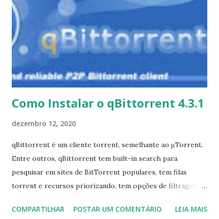
simples e o Gnome-Initial-Setup permite que você instale
facilmente o Manjaro para outras pessoas. O Application-
Utility do Manjaro também tem muitas melhorias,
permitindo escolher facilmente seus navegadores
favoritos, suítes de escritório e gerenciadores de senha.
Também incluímos duas formas excelentes de revestimen...
Como Instalar o qBittorrent 4.3.1
dezembro 12, 2020
qBittorrent é um cliente torrent, semelhante ao μTorrent.
Entre outros, qBittorrent tem built-in search para
pesquisar em sites de BitTorrent populares, tem filas
torrent e recursos priorizando, tem opções de filtragem
IP, fornece uma ferramenta para a criação de torrents e
COMPARTILHAR
POSTAR UM COMENTÁRIO
LEIA MAIS
limitações de largura de banda. A última versão disponível é