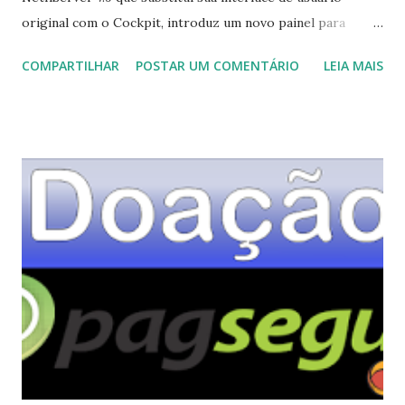
original com o Cockpit, introduz um novo painel para
sincronizar e-mail sobre IMAP e traz a distribuição
COMPARTILHAR
POSTAR UM COMENTÁRIO
LEIA MAIS
atualizada com sua base CentOS. "Destaques da versão
Muitos novos recursos foram adicionados desde o último
NethServer ISO foi lançado, todos eles estão disponíveis
no NethServer 7.9 baseado. Vamos ver as melhorias mais
importantes. NethGUI está morto. Bem-vindo Cockpit: O
antigo Gerenciador de Servidor (nomeadamente NethGUI)
não está disponível por padrão em novas instalações. Para
configurar o sistema, acesse o novo Server Manager na
porta 9090. O antigo Server Manager ainda pode ser
instalado a partir do Software Center. Os aplicativos da
Web ainda estão na porta 980: CGP (Collectd Graph Panel),
EveBox, Rspamd UI, Lightsquid e Ntopng ainda estão
disponíveis na porta HTTPS 980, mesmo se o Gerenciador
do servidor ...