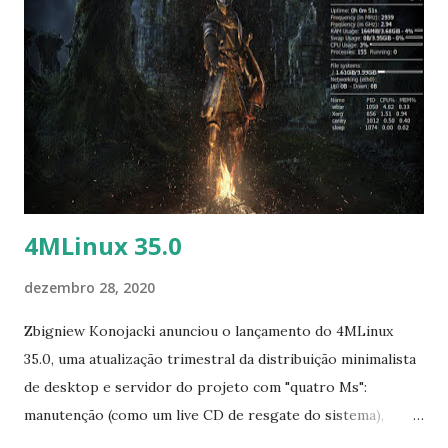
darktable Para remover, execute: $ sudo apt-get remove
darktable
4MLinux 35.0
dezembro 28, 2020
Zbigniew Konojacki anunciou o lançamento do 4MLinux
35.0, uma atualização trimestral da distribuição minimalista
de desktop e servidor do projeto com "quatro Ms":
manutenção (como um live CD de resgate do sistema),
multimídia (para reproduzir DVDs de vídeo e outros