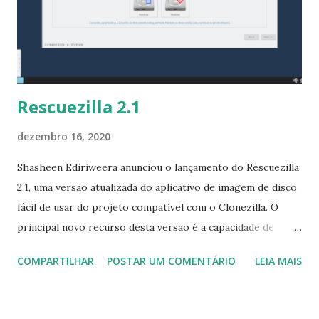
em sistemas EFI. Uma variedade de giros ISO GeckoLinux
estão disponíveis com ambientes de desktop polidos para
se adequar cada necessidade e preferência. Cada rotação
contém uma seleção bem selecionada de aplicativos pré-
instala...
Rescuezilla 2.1
dezembro 16, 2020
Shasheen Ediriweera anunciou o lançamento do Rescuezilla
2.1, uma versão atualizada do aplicativo de imagem de disco
fácil de usar do projeto compatível com o Clonezilla. O
principal novo recurso desta versão é a capacidade de
montar e explorar facilmente as imagens do Clonezilla para
COMPARTILHAR
POSTAR UM COMENTÁRIO
LEIA MAIS
extrair arquivos: "O Rescuezilla 2.1 fornece correções de
bugs importantes, melhorias de desempenho e também
apresenta a capacidade altamente solicitada de extrair