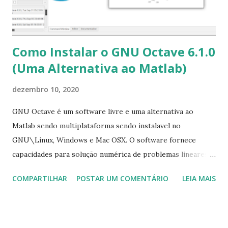
Como Instalar o GNU Octave 6.1.0
(Uma Alternativa ao Matlab)
dezembro 10, 2020
GNU Octave é um software livre e uma alternativa ao
Matlab sendo multiplataforma sendo instalavel no
GNU\Linux, Windows e Mac OSX. O software fornece
capacidades para solução numérica de problemas lineares e
não-lineares e tem recursos gráficos para visualização e
COMPARTILHAR
POSTAR UM COMENTÁRIO
LEIA MAIS
manipulação de dados. Para saber todas as novidade do
GNU Octave 6.1.0 clique aqui . Para instalar no Ubuntu,
Linux Mint, Elementary OS e derivados, execute: $ sudo
apt-get install flatpak $ flatpak remote-add --if-not-exists