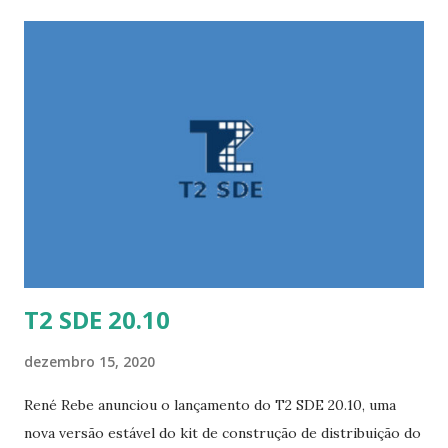
facilmente os arquivos das imagens de backup. Principais
alterações : adicionado 'Image Explorer' (beta) para montar
facilmente imagens Partclone e extrair arquivos; acessar
arquivos de imagens descompactadas (criadas pelo modo
Expert do Clonezilla) é extremamente rápido, mesmo para
imagens muito grandes; Clonezilla e Rescuezilla atualmente
são padronizados para compactação gzip, o que requer a
descompactação de muitos dados e torna a montagem e
exploração de imagens com mais de 50 GB muito lenta -
uma versão futura do Rescuezill...
T2 SDE 20.10
dezembro 15, 2020
René Rebe anunciou o lançamento do T2 SDE 20.10, uma
nova versão estável do kit de construção de distribuição do