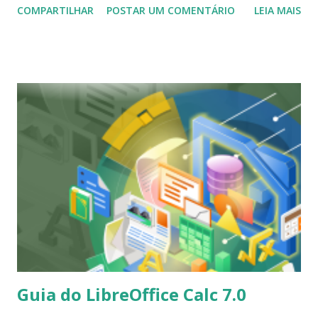
COMPARTILHAR
POSTAR UM COMENTÁRIO
LEIA MAIS
arquivos multimídia), mini -server (usando o daemon inetd)
e mistério (fornecendo vários pequenos jogos Linux).
Como de costume, a nova versão atualiza muitos dos
pacotes básicos, mas também inclui alguns novos, como
Inkscape e Dangerous Dave (um jogo): "O status da série
4MLinux 35.0 foi alterado para estável. Como sempre, o
novo lançamento principal tem alguns novos recursos.
Inkscape (editor de gráficos vetoriais) está agora
disponível como uma extensão para download. Dangerous
Dave foi adicionado à coleção de jogos que podem ser
jogados via DOSBox. Notepad ++ (editor de código
avançado) foi incluído no o pacote 4MLinux Wine. Nmap
(scanner de rede) e ircII (cliente IRC) foram adicionados ao
4MLinux Serv...
Guia do LibreOffice Calc 7.0