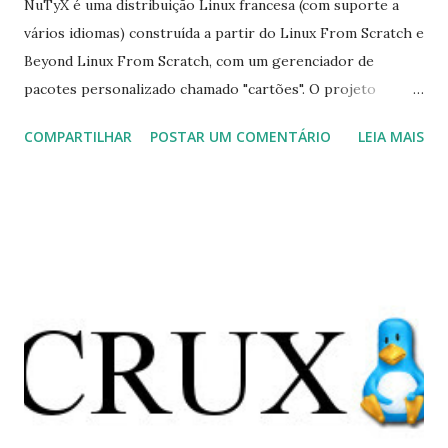
NuTyX é uma distribuição Linux francesa (com suporte a
vários idiomas) construída a partir do Linux From Scratch e
Beyond Linux From Scratch, com um gerenciador de
pacotes personalizado chamado "cartões". O projeto
publicou uma nova versão com várias edições de desktop
COMPARTILHAR
POSTAR UM COMENTÁRIO
LEIA MAIS
com suporte. "21 meses após o lançamento da primeira
versão do NuTyX 11, estou muito feliz em anunciar a nova
versão do NuTyX 20.12.0 e cartões 2.4.123. A versão de 64
bits é um novo projeto completo. A cadeia de compilação é
completamente reconstruído além do glibc 2.32, GCC 10.2.0
e binutils 2.34. O servidor gráfico do servidor Xorg versão
1.20.10, a biblioteca Mesa 3D em 20.3.0, GTK3 3.24.24 e Qt
5.15.2 também estão em suas versões mais recentes . Os
interpretadores Python estão em 3.9.0 e 2.7.18. O ambiente
de área de trabalho Xfce foi atualizado para a versão 4.14.3.
O ambiente de área de trabalho MATE também foi