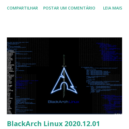
Univention Corporate Server 4.4-7, que melhora a
COMPARTILHAR
POSTAR UM COMENTÁRIO
LEIA MAIS
segurança de logon único e apresenta um banner de cookie
personalizável para administradores que trabalham na
União Europeia. "A nova versão 4.4-7 do UCS também
oferece suporte a esse recurso quando um usuário está
conectado via SAML usando logon único (SSO). Enquanto
estávamos nisso, adicionamos alguma segurança extra -
afinal, o SSO é um serviço central que permite o acesso a
todos os programas e serviços autorizados. Os usuários
com uma senha expirada que inserem uma senha incorreta
na caixa de diálogo de alteração de senha costumam
receber uma mensagem correspondente. Isso permite que
pessoas não autorizadas descubram se a senha de uma
conta específica expirou. Com UCS 4.4-7, isso não é mais
possível. Além disso,...
BlackArch Linux 2020.12.01