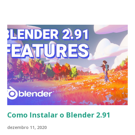
qBittorrent 4.3.1, que foi lançado, trazendo uma grande lista
de alterações que pode ser vista aqui . Para instalar no
Ubuntu, Linux Mint, Elementary OS e derivados, execute: $
sudo add-apt-repository ppa:qbittorrent-
team/qbittorrent-stable $ sudo apt-get update $ sudo
apt-get install qbittorrent Para remover, execute: $ sudo
apt-get remove qbittorrent
Como Instalar o Blender 2.91
dezembro 11, 2020