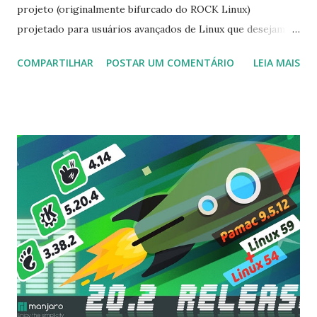
projeto (originalmente bifurcado do ROCK Linux)
projetado para usuários avançados de Linux que desejam
construir distribuições Linux personalizadas. Esta versão
COMPARTILHAR
POSTAR UM COMENTÁRIO
LEIA MAIS
chega após dez anos de desenvolvimento: "Após uma
década de desenvolvimento, temos o orgulho de anunciar a
disponibilidade da nova versão estável do kit de construção
de distribuição T2 Linux Source e Embedded Linux, versão
20.10. A versão 20.10 recebeu atualizações em toda a linha ,
enquanto um grande alvo de trabalho era adicionar novo
suporte de arquitetura para arm64 e RISCV, bem como
melhorar ainda mais a compilação cruzada - todas as
imagens ISO oficiais agora são totalmente cruzadas. Mais
de 13.800 revisões do Subversion indicam a magnitude do
lançamento, com mais de 1.000 novos pacotes, novos
recursos e várias outras melhorias e correções, incluindo o
kernel Linux mais recente, GCC, LLVM, Clang, Rust, ...