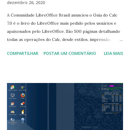
dezembro 26, 2020
A Comunidade LibreOffice Brasil anunciou o Guia do Calc
7.0 é o livro do LibreOffice mais pedido pelos usuários e
apaixonados pelo LibreOffice. São 500 páginas detalhando
todas as operações do Calc, desde estilos, impressão,
fórmulas até técnicas avançadíssimas de emprego da tabela
COMPARTILHAR
POSTAR UM COMENTÁRIO
LEIA MAIS
dinâmica, filtragem, banco de dados e muito mais. Para
baixar o Guia do Calc 7.0 clique aqui .