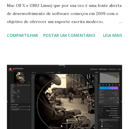
Mac OS X e GNU Linux) que por sua vez é uma fonte aberta
de desenvolvimento de software começou em 2009 com o
objetivo de oferecer um suporte escrita moderna,
correção, pesquisa, etc para o código. O TeXstudio surgiu
COMPARTILHAR
POSTAR UM COMENTÁRIO
LEIA MAIS
como uma bifurcação da Texmaker, com o objetivo de
adicionar funções, mantendo sua aparência nominalista. No
anúncio do TeXstudio 3.0.2, podemos encontrar as
seguintes características: Adicionado um grande número de
dicionários padrão. Manipular\tabularnewline
corretamente Inserção correta de texto no texto
selecionado Mude o comportamento para cortar buffer e
Ctrl + e (inserir env). Adicionar texdoc como comando
selecionável O Windows build agora usa 64 bits e pode
lidar com documentos maiores Para saber mais acesse o
site: https://www.texstudio.org/ Para instalar no Ubuntu,
Linux Mint e Derivados, execute: $ sudo add-apt-