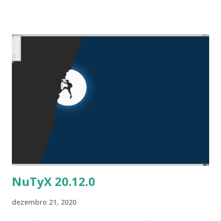
página de notícias da distribuição lista os destaques do
lançamento: "Estou muito orgulhoso de anunciar este novo
lançamento que mostra como o projeto atingiu um nível
muito maduro. Novos itens incluídos na interface do
usuário, algumas correções de bugs do lançamento
anterior e, claro, os pacotes estáveis ​​mais recentes. Vamos
falar um pouco do que temos aqui: kernel Linux 5.10.1 - sim,
a nova versão do Linux LTS. Novo conjunto de ferramentas
incluindo glibc 2.32, GCC 10.2.0 e Binutils 2.35.1. kpkg 130. Os
arquivos kdb espelhados agora estão incluídos na
instalação para evitar problemas anteriores. Navegadores
mais recentes, incluindo Google Chrome 87.0.4280.88 ...
NuTyX 20.12.0
dezembro 21, 2020