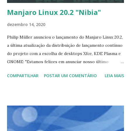
Manjaro Linux 20.2 "Nibia"
dezembro 14, 2020
Philip Müller anunciou o lançamento do Manjaro Linux 20.2,
a última atualização da distribuição de lançamento contínuo
do projeto com a escolha de desktops Xfce, KDE Plasma e
GNOME: "Estamos felizes em anunciar nosso último
lançamento do Manjaro, que chamamos de 'Nibia'. A edição
COMPARTILHAR
POSTAR UM COMENTÁRIO
LEIA MAIS
GNOME é o epicentro de novos recursos empolgantes. Ela
recebeu uma grande reformulação, possivelmente a maior
atualização até agora. GNOME 3.38 oferece melhorias de
desempenho, grade de aplicativos significativamente
melhorada, controles dos pais, excelente tour de boas-
vindas, bem como muitos outros recursos. A instalação no
estilo OEM torna o processo de instalação extremamente