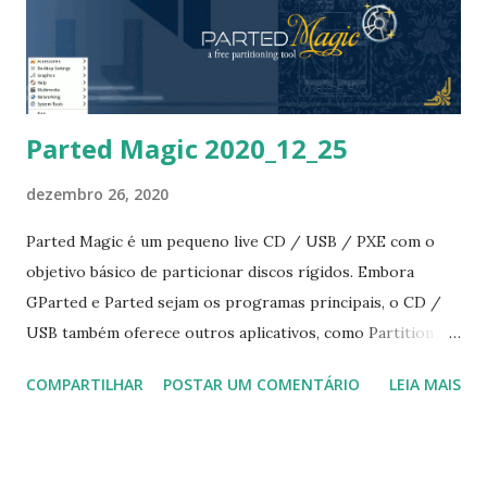
Parted Magic 2020_12_25
dezembro 26, 2020
Parted Magic é um pequeno live CD / USB / PXE com o
objetivo básico de particionar discos rígidos. Embora
GParted e Parted sejam os programas principais, o CD /
USB também oferece outros aplicativos, como Partition
Image, TestDisk, fdisk, sfdisk, dd e ddrescue. A versão mais
COMPARTILHAR
POSTAR UM COMENTÁRIO
LEIA MAIS
recente do projeto atualiza a área de trabalho para o Xfce
4.14 de 4.12. "Esta versão do Parted Magic vem com um
grande número de atualizações e melhorias de pacote. O
mais notável é a atualização para o Xfce 4.14. Passei muito