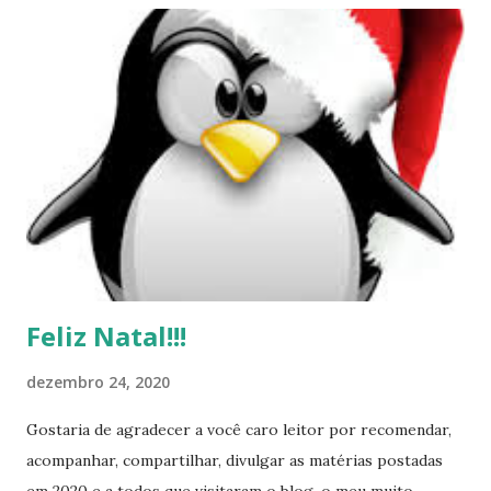
tempo ajustando a aparência geral. Parece
significativamente melhor do que a última versão. O boot
os menus têm algumas alterações, por isso é mais fácil para
as pessoas encontrarem os procedimentos de inicialização
mais comuns. O Fcitx foi adicionado para melhorar ainda
mais o suporte de entrada. Um menu permite que você
escolha entre Fcitx e Ibus. O download da versão antiga do
PXE foi interrompido. Eu sugiro usar o novo método para
inicializar o Parted Magic via PXE: https://partedma...
Feliz Natal!!!
dezembro 24, 2020
Gostaria de agradecer a você caro leitor por recomendar,
acompanhar, compartilhar, divulgar as matérias postadas
em 2020 e a todos que visitaram o blog, o meu muito