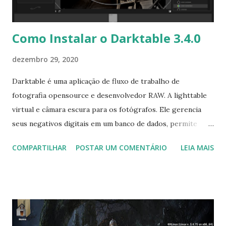
repository p...
Como Instalar o Darktable 3.4.0
dezembro 29, 2020
Darktable é uma aplicação de fluxo de trabalho de
fotografia opensource e desenvolvedor RAW. A lighttable
virtual e câmara escura para os fotógrafos. Ele gerencia
seus negativos digitais em um banco de dados, permite
visualizá-los através de um lighttable com zoom e permite
COMPARTILHAR
POSTAR UM COMENTÁRIO
LEIA MAIS
que você desenvolva imagens cruas e melhorá-los. A última
versão disponível é o Darktable 3.4.0, que vem com
atualização que pode ser vista aqui . Para instalar no
Ubuntu, Linux Mint, Elementary OS e derivados, execute: $
sudo add-apt-repository ppa:pmjdebruijn/darktable-
release $ sudo apt-get update $ sudo apt-get install