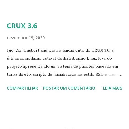
atualizado para a versão 1.24, a versão mais recente
disponível. O ambiente de área de tr...
CRUX 3.6
dezembro 19, 2020
Juergen Daubert anunciou o lançamento do CRUX 3.6, a
última compilação estável da distribuição Linux leve do
projeto apresentando um sistema de pacotes baseado em
tar.xz direto, scripts de inicialização no estilo BSD e uma
coleção de pacotes aparados: "A equipe CRUX está feliz
COMPARTILHAR
POSTAR UM COMENTÁRIO
LEIA MAIS
para anunciar o lançamento do CRUX 3.6. O CRUX 3.6 vem
com um conjunto de ferramentas multilib que inclui glibc
2.32, GCC 10.2.0, Binutils 2.35.1, Linux kernel 5.4.80 (LTS),
X.Org 7.7 e X.Org Server 1.20. 10. A imagem ISO é
processada com isohybrid e é adequada para gravar em um