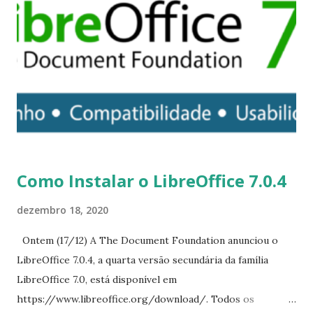
DVD e colocar em uma unidade USB. O suporte UEFI está
disponível durante a instalação com dosfstools, efibootmgr
e grub2-efi / syslinux. Porque todos os bootloaders estão
agora em nossa coleção opt , LILO não é mais instalado
como uma porta principal por padrão. Para dar a
possibilidade de selecionar um carregador de inicialização,
adicionamos um novo menu para configuração.
Observações importantes: glibc depende do Python 3 em
tempo...
Como Instalar o LibreOffice 7.0.4
dezembro 18, 2020
Ontem (17/12) A The Document Foundation anunciou o
LibreOffice 7.0.4, a quarta versão secundária da família
LibreOffice 7.0, está disponível em
https://www.libreoffice.org/download/. Todos os