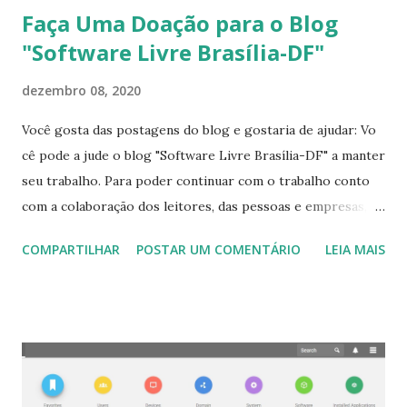
Faça Uma Doação para o Blog
"Software Livre Brasília-DF"
dezembro 08, 2020
Você gosta das postagens do blog e gostaria de ajudar: Vo
cê pode a jude o blog "Software Livre Brasília-DF" a manter
seu trabalho. Para poder continuar com o trabalho conto
com a colaboração dos leitores, das pessoas e empresas,
que possam realizar doações. Realize sua doação com a
COMPARTILHAR
POSTAR UM COMENTÁRIO
LEIA MAIS
segurança do pagseguro que todos nos conhecemos. Ajude
com uma doação para manter este projeto. Para realizar
sua doação para o blog "Software Livre Brasília-DF" basta
clicar no botão abaixo ou no botão de doação no lado
direito do blog.