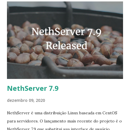
flathub https://flathub.org/repo/flathub.flatpakrepo
$flatpak install flathub org.octave.Octave
NethServer 7.9
dezembro 09, 2020
NethServer é uma distribuição Linux baseada em CentOS
para servidores. O lançamento mais recente do projeto é o
NethServer 7.9 que substitui sua interface de usuário