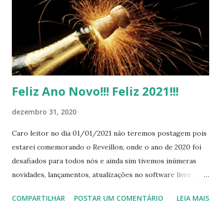
s
Feliz Ano Novo!!! Feliz 2021!!!
dezembro 31, 2020
Caro leitor no dia 01/01/2021 não teremos postagem pois
estarei comemorando o Reveillon, onde o ano de 2020 foi
desafiados para todos nós e ainda sim tivemos inúmeras
novidades, lançamentos, atualizações no software livre.
Gostaria de desejar a todo um Feliz Ano Novo e agradecer
COMPARTILHAR
POSTAR UM COMENTÁRIO
LEIA MAIS
pelos mais de 700.000 acessos no site este ano e por
acompanhar, compartilhar, divulgar as postagens de 2020,