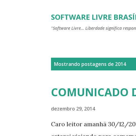
SOFTWARE LIVRE BRASÍ
"Software Livre… Liberdade significa respon
P
Mostrando postagens de 2014
o
s
COMUNICADO D
t
a
dezembro 29, 2014
g
Caro leitor amanhã 30/12/2
e