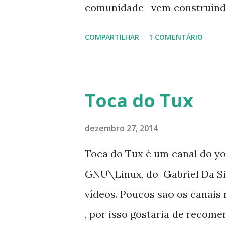
uma distribuição baseada no
comunidade vem construindo 
Raspberry Pi. Para bai...
maior projeto de software co
COMPARTILHAR
1 COMENTÁRIO
computação . Diga porque voc
coloque a tag #WeAreLinux
Toca do Tux
dezembro 27, 2014
Toca do Tux é um canal do yo
GNU\Linux, do Gabriel Da Silv
vídeos. Poucos são os canais
, por isso gostaria de reco