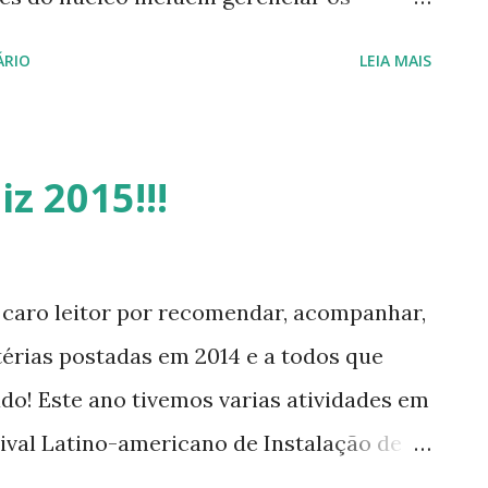
unicação entre componentes de hardware
ÁRIO
LEIA MAIS
omo um componente básico do sistema
erecer a camada de abstração de nível
 (especialmente processadores e
iz 2015!!!
a ) que softwares aplicativos devem
nção. Ele torna estas facilidades
os de aplicativos através de mecanismos
 caro leitor por recomendar, acompanhar,
sos e chamadas de sistema . Para
térias postadas em 2014 e a todos que
untu 14.10 Utopic Unicorn, Ubuntu 14.04
ado! Este ano tivemos varias atividades em
ecca, L...
tival Latino-americano de Instalação de
 este ano em duas cidades sendo,