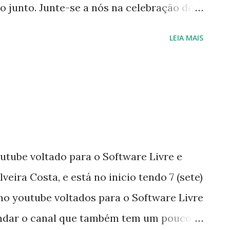
 Debian projetado para o mini computador
junto. Junte-se a nós na celebração do
laborativo do mundo na história da
LEIA MAIS
ê é Linux faça um vídeo e faça upload e
utube voltado para o Software Livre e
eira Costa, e está no inicio tendo 7 (sete)
 no youtube voltados para o Software Livre
mendar o canal que também tem um pouco