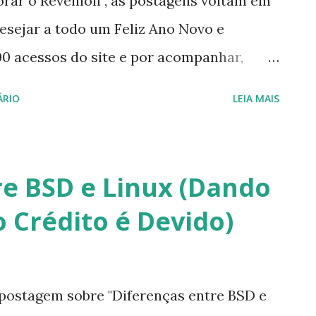
rar o Reveillon , as postagens voltam em
desejar a todo um Feliz Ano Novo e
00 acessos do site e por acompanhar,
tagens em 2015 teremos mais notícias,
ÁRIO
LEIA MAIS
izações de software, do Kernel, do
istros, eventos, entre outros assuntos
ware livre . Desejo a todos, muita Paz,
re BSD e Linux (Dando
 uma vez obrigado pelos mais de 70.000 e
 Crédito é Devido)
artilhar, divulgar as postagens, queria
e vocês pessoalmente, mas como sei que
meus agradecimentos e até 2015. Boas
postagem sobre "Diferenças entre BSD e
s!!!