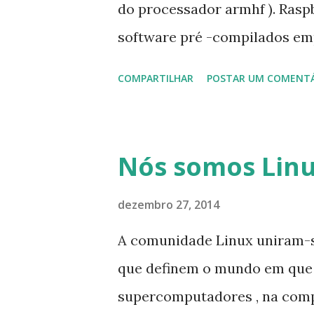
Então realmente, quando exa
do processador armhf ). Rasp
tem que fazer tal usando ge
software pré -compilados e
dos nomes das grandes distrib
facilitar a instalação em um 
COMPARTILHAR
POSTAR UM COMENT
inicial foi realizado em Junho
desenvolvida com ênfase na 
milhares de pacotes do Debia
Nós somos Lin
uma distribuição para a arqu
com as versões dos processa
dezembro 27, 2014
utilizado no Raspberry Pi ( 
A comunidade Linux uniram-se
ARMv6 do Raspberry Pi) . Os 
que definem o mundo em que v
férias e mesmo assim foi lan
supercomputadores , na comp