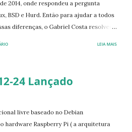
 de 2014, onde respondeu a pergunta
ux, BSD e Hurd. Então para ajudar a todos
as diferenças, o Gabriel Costa resolveu
wbsite distrowatch. Perguntas curiosas
ÁRIO
LEIA MAIS
lema do seu website diz "Use Linux, BSD."
a respeito das diferenças, como são
? Você recomendo um ou o outro?
12-24 Lançado
l falar o que torna Linux e BSD diferente
 outro) por que existem tantas variantes
xistem literalmente centenas de
ional livre baseado no Debian
a quantidade sabores de BSDs a escolha.
 hardware Raspberry Pi ( a arquitetura