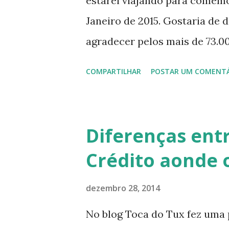
estarei viajando para comemo
n
Janeiro de 2015. Gostaria de 
s
agradecer pelos mais de 73.0
compartilhar, divulgar as pos
COMPARTILHAR
POSTAR UM COMENT
dicas, instalações e/ou atual
LibreOffice, lançamento das d
relacionados ao mundo do soft
Diferenças ent
Saúde e Prosperidade!!! Mais
Crédito aonde o
a todos por acompanhar, comp
poder agradecer a cada um d
dezembro 28, 2014
não será possível fica aqui 
No blog Toca do Tux fez uma 
Festas e um Ótimo 2015 a Todo