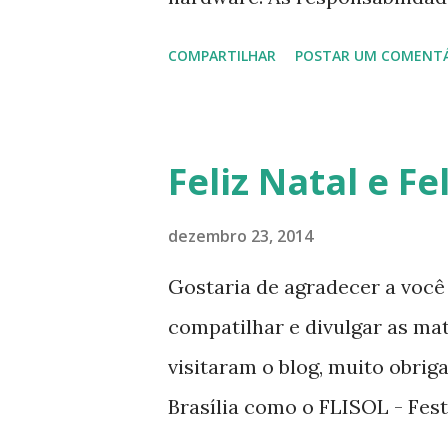
recursos do sistema (a com
COMPARTILHAR
POSTAR UM COMENT
e software ). Geralmente c
operativo, um núcleo pode of
mais baixo para os recursos
Feliz Natal e Fel
dispositivos de entrada/saíd
controlar para realizar sua fu
dezembro 23, 2014
disponíveis para os process
Gostaria de agradecer a você
de comunicação entre proces
compatilhar e divulgar as ma
instalar o Kernel 3.17.7 no Ub
visitaram o blog, muito obrig
Trusy Tahr, Linux Mint 17,1 Reb
Brasília como o FLISOL - Fes
Software Livre que aconteceu