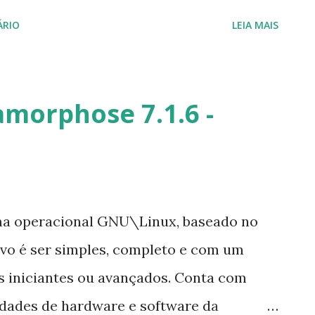
resentação do canal do Toca do Tux.
ÁRIO
LEIA MAIS
morphose 7.1.6 -
a operacional GNU\Linux, baseado no
ivo é ser simples, completo e com um
os iniciantes ou avançados. Conta com
dades de hardware e software da