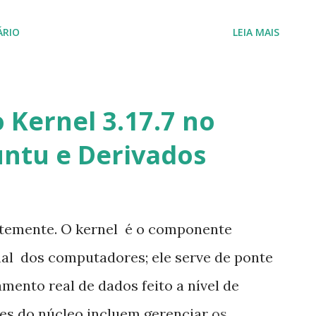
tras distribuições Linux. O
ÁRIO
LEIA MAIS
 estável e imune às ameaças virtuais da
 Atualização total do sistema em modo
ndo o Metamorphose Linux uma
 Kernel 3.17.7 no
. As novidades desta versão são: Kernel
untu e Derivados
s e bugs Central de aplicativos e
ux pré instalado (Transforme o
nsole de games avançado e leve) Painel
centemente. O kernel é o componente
elhorias no Wine Google Chrome como
al dos computadores; ele serve de ponte
bits multiarch Atualizações automáticas
amento real de dados feito a nível de
tem...
es do núcleo incluem gerenciar os