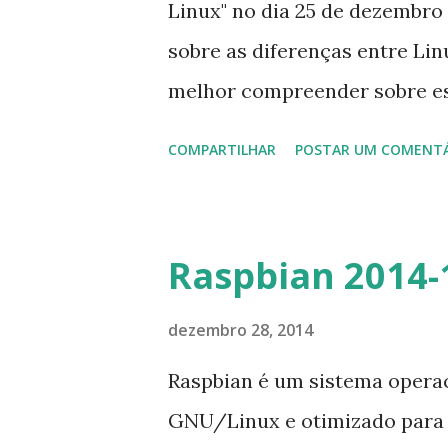
Linux" no dia 25 de dezembro
sobre as diferenças entre Lin
melhor compreender sobre ess
publicar o post traduzido do 
COMPARTILHAR
POSTAR UM COMENT
sobre pinguins e demônios: O 
Você poderia falar um pouco 
comparados um com o outro
Raspbian 2014-
DistroWatch answers: É difíci
um do outro (ou um similar ao
dezembro 28, 2014
de cada. No exato momento, e
Raspbian é um sistema operac
distribuições Linux e uma bo
GNU/Linux e otimizado para o