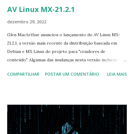
AV Linux MX-21.2.1
dezembro 29, 2022
Glen MacArthur anunciou o lançamento do AV Linux MX-
21.2.1, a versão mais recente da distribuição baseada em
Debian e MX Linux do projeto para "criadores de
conteúdo". Algumas das mudanças nesta versão incluem: "O
gerenciador de janelas Openbox foi substituído pelo xfwm
COMPARTILHAR
POSTAR UM COMENTÁRIO
LEIA MAIS
nativo; o nitrogênio foi substituído pelo xfdesktop nativo; o
gerenciador de login SLiM foi substituído pelo lightDM; a
versão ISO baseada em LXDE do MXDE foi removida, o
clássico GTK+2 LXDE/Openbox está caindo no
esquecimento; todas as compilações ISO de 32 bits se
foram, eu simplesmente não tenho tempo para um caso de
uso que diminuiu para quase nada; o AVL-MXE Assistant foi