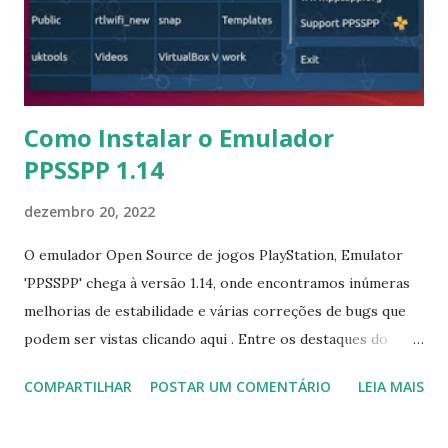
agregação de informações autodesenvolvido, Deepin Home,
em V1.0.0, reuniu importantes plataformas de informações,
como GitHub, Wiki, fórum e...
Como Instalar o Emulador
PPSSPP 1.14
dezembro 20, 2022
O emulador Open Source de jogos PlayStation, Emulator
'PPSSPP' chega à versão 1.14, onde encontramos inúmeras
melhorias de estabilidade e várias correções de bugs que
podem ser vistas clicando aqui . Entre os destaques do
PPSSPP é que você pode rodar jogos PSP em um
COMPARTILHAR
POSTAR UM COMENTÁRIO
LEIA MAIS
computador com resolução Full HD, é até mesmo possível
redimensionar as texturas para que elas não pareçam muito