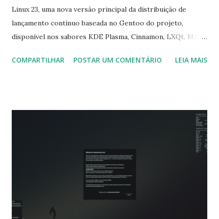
Linux 23, uma nova versão principal da distribuição de
lançamento contínuo baseada no Gentoo do projeto,
disponível nos sabores KDE Plasma, Cinnamon, LXQt, MATE
e Xfce: "Temos o prazer de anunciar o lançamento do
COMPARTILHAR
POSTAR UM COMENTÁRIO
LEIA MAIS
Calculate Linux 23. Esta nova versão (ano) inclui um servidor
Calculate Container Manager para trabalhar com LXC, uma
nova ferramenta cl-lxc, e possui seleção de espelho para
atualizações Principais mudanças: todos os ambientes de
desktop foram atualizados, ou seja, KDE Plasma 5.25. 5, Xfce
4.18, MATE 1.26.0, Cinnamon 5.6.5 e LXQt 1.2; lançamos uma
nova versão de servidor, Calculate Container Manager, para
executar contêineres LXC; uma nova ferramenta, cl-lxc, foi
adicionada - permite criar e atualizando contêineres
Calculate Linux; a ferramenta cl-update agora apresenta
seleção de espelho para pacotes binários; um teste de
disponibilidade foi adicionado para repositórios Git...." Para