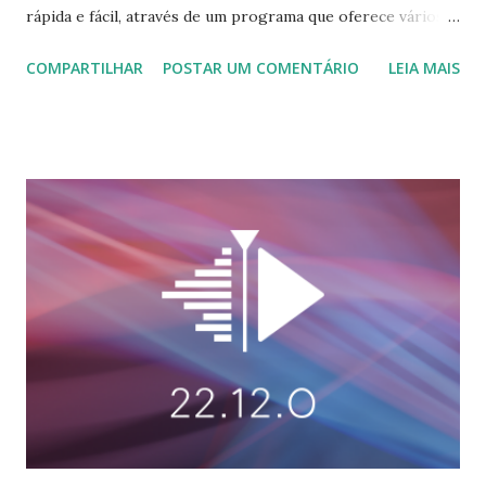
rápida e fácil, através de um programa que oferece vários
recursos para edição de áudio e vídeo. A versão atual é o
COMPARTILHAR
POSTAR UM COMENTÁRIO
LEIA MAIS
OpenShot 3.0.0 vindo com mais de 1000 melhorias e
correções , exibição 4K | suporte a monitores (Alto DPI),
Suporte para Blender 3.3, para saber mais leia a nota de
lançamento clicando aqui . Para instalar no Ubuntu, Linux
Mint, Elementary OS e derivados, execute: $ sudo add-apt-
repository ppa:openshot.developers/ppa $ sudo apt-get
update $ sudo apt install openshot-qt