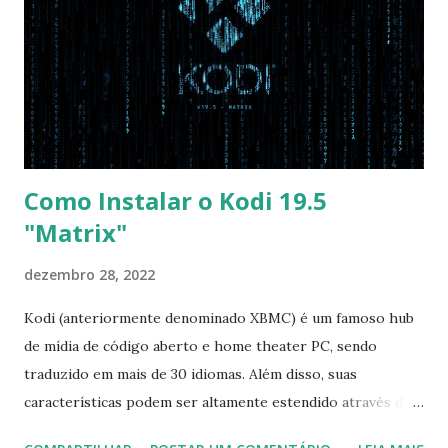
quebrado em utilitários de componentes sem marca para
serem compartilhados por AVL-MXE e MXDE-EFL;
Liquorix kernel 6.0; desktop Xfce completo com
composição Compton; utilitário gráfico RTCQS de Jeremy
Jongepier; adicionado plug-in Auburn Sounds Lens (versão
gratuita); adicionado plug-ins Socalabs; adicionado Blender
de Blender.o...
Como Instalar o Kodi 19.5
"Matrix"
dezembro 28, 2022
Kodi (anteriormente denominado XBMC) é um famoso hub
de mídia de código aberto e home theater PC, sendo
traduzido em mais de 30 idiomas. Além disso, suas
características podem ser altamente estendido através de
plugins de terceiros e extensões e tem suporte para PVR