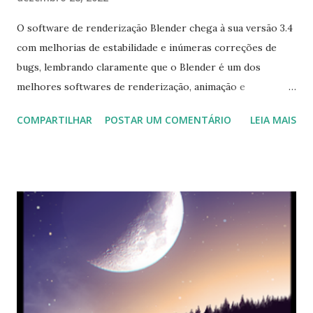
O software de renderização Blender chega à sua versão 3.4
com melhorias de estabilidade e inúmeras correções de
bugs, lembrando claramente que o Blender é um dos
melhores softwares de renderização, animação e
modelagem 3D, que possui uma interface gráfica
COMPARTILHAR
POSTAR UM COMENTÁRIO
LEIA MAIS
personalizável e fácil de usar. Para saber todas as novidades
e melhorias clique aqui . Para instalar no Ubuntu, Linux
Mint, Elementary OS e derivados, execute: $ sudo add-apt-
repository ppa:thomas-schiex/blender $ sudo apt-get
update $ sudo apt-get install blender