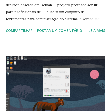
desktop baseada em Debian. O projeto pretende ser útil
para profissionais de TI e inclui um conjunto de
ferramentas para administração do sistema. A versão mais
recente do projeto é a versão 2.2 e reverte ou simplifica
COMPARTILHAR
POSTAR UM COMENTÁRIO
LEIA MAIS
alguns recursos: "zsh não é mais o terminal padrão do
Kaisen Linux! Foi desde o primeiro lançamento do Kaisen
Linux o terminal padrão, mas a maioria dos usuários pediu
o retorno do Bash por padrão, o que foi feito nesta versão.
Várias pesquisas nas diferentes páginas da rede social
foram feitas para isso. No entanto, ele ainda está instalado
como estava antes (com oh-my-zsh) e é possível redefini-
lo para o padrão. A documentação está aqui: ZSH no Kaisen
Linux. O tema Conky não é mais instalado por padrão com
as GUIs, mas é um pacote separado chamado kaisen-conky,
que não é mais instalado por padrão. O a razão para isso é
que o feedback do usuário não foi unânime sobre a