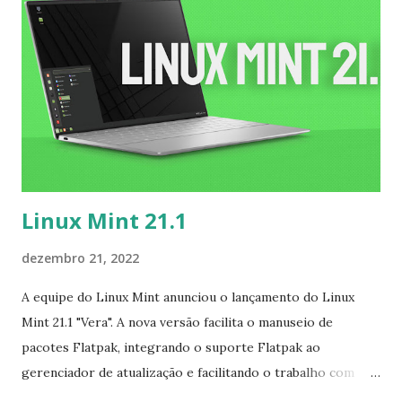
S15Pup é construído a partir dos pacotes binários TXZ do
Slackware Linux 15.0, portanto, tem compatibilidade binária
com o Slackware e acesso aos repositórios Slackware e
Salix. Está disponível em 64 bits e 32 bits Os recursos
incluem: aparência e recursos tradicionais do Puppy Linux;
Kernels Linux das ramificações LTS da série 5 - 5.15 para 64
bits, 5...
Linux Mint 21.1
dezembro 21, 2022
A equipe do Linux Mint anunciou o lançamento do Linux
Mint 21.1 "Vera". A nova versão facilita o manuseio de
pacotes Flatpak, integrando o suporte Flatpak ao
gerenciador de atualização e facilitando o trabalho com
pacotes Deb tradicionais e Flatpaks no centro de software.