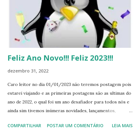
s
Feliz Ano Novo!!! Feliz 2023!!!
dezembro 31, 2022
Caro leitor no dia 01/01/2023 não teremos postagem pois
estarei viajando e as primeiras postagens são as ultimas do
ano de 2022, o qual foi um ano desafiador para todos nós e
ainda sim tivemos inúmeras novidades, lançamentos,
atualizações no software livre. Gostaria de desejar a todo
COMPARTILHAR
POSTAR UM COMENTÁRIO
LEIA MAIS
um Feliz Ano Novo e agradecer pelos mais de 800.000
acessos no blog este ano, por acompanhar, compartilhar,