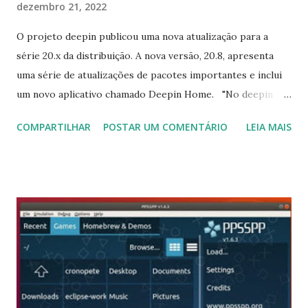
dezembro 21, 2022
O projeto deepin publicou uma nova atualização para a
série 20.x da distribuição. A nova versão, 20.8, apresenta
uma série de atualizações de pacotes importantes e inclui
um novo aplicativo chamado Deepin Home. "No deepin
20.8, um novo aplicativo Deepin Home é adicionado, que
COMPARTILHAR
POSTAR UM COMENTÁRIO
LEIA MAIS
quebra a 'barreira de informação' entre a equipe deepin e
os usuários, e trabalhará na qualidade do produto, software
e ecologia de hardware para atender melhor os usuários
deepin. Além disso, temos atualizamos o Qt para a versão
5.15.6, atualizamos a biblioteca de desenvolvimento DTK,
corrigimos as vulnerabilidades subjacentes e melhoramos
ainda mais a compatibilidade e segurança do sistema. Além
disso, desenvolvemos e integramos um grande número de
funções práticas com base no feedback dos usuários da
comunidade. Bem-vindo experimente! O novo aplicativo de