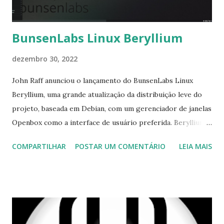
ler a nota de lançame...
BunsenLabs Linux Beryllium
dezembro 30, 2022
John Raff anunciou o lançamento do BunsenLabs Linux
Beryllium, uma grande atualização da distribuição leve do
projeto, baseada em Debian, com um gerenciador de janelas
Openbox como a interface de usuário preferida. Beryllium é
a primeira versão do projeto baseada no Debian 11: "A
COMPARTILHAR
POSTAR UM COMENTÁRIO
LEIA MAIS
equipe BunsenLabs tem o prazer de anunciar o lançamento
do BunsenLabs Beryllium, baseado no Debian 'Bullseye'. Aqui
estão alguns recursos: um belo tema preto 'Dragon' - se
você não estiver acostumado a temas escuros, dê ao
Dragon alguns dias e você poderá apreciá-lo mais; o
utilitário BLOB ajuda você a mudar rapidamente para outro