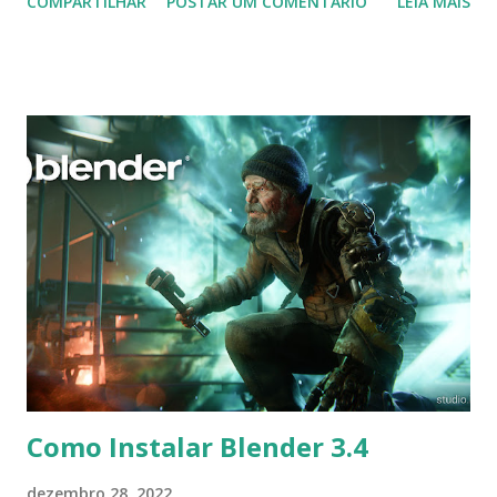
COMPARTILHAR
POSTAR UM COMENTÁRIO
LEIA MAIS
(personal video recorder). A versão final do Kodi 19.5
“Matrix” foi lançado, chegando com alterações que podem
ser vistas clicando aqui . Para instalar no Ubuntu, Linux
Mint, Elementary OS e derivados, execute: $ sudo add-apt-
repository ppa:team-xbmc/ppa $ sudo apt-get update $
sudo apt-get install kodi Use o comando a seguir para
instalar codecs de áudio e outros complementos,
executando: $ sudo apt-get install --install-suggests
kodi Para remover, execute: $ sudo apt-get remove
kodi*
Como Instalar Blender 3.4
dezembro 28, 2022