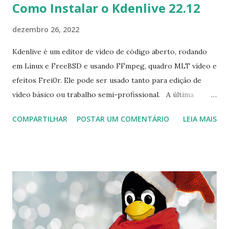
Como Instalar o Kdenlive 22.12
dezembro 26, 2022
Kdenlive é um editor de vídeo de código aberto, rodando
em Linux e FreeBSD e usando FFmpeg, quadro MLT vídeo e
efeitos Frei0r. Ele pode ser usado tanto para edição de
vídeo básico ou trabalho semi-profissional. A última
versão disponível é Kdenlive 22.12, que foi lançado algum
COMPARTILHAR
POSTAR UM COMENTÁRIO
LEIA MAIS
tempo e você pode ver as mudanças clicando aqui . Para
instalar no Ubuntu, Linux Mint, Elementary OS e derivados,
execute: $ sudo add-apt-repository ppa:sunab/kdenlive-
release $ sudo apt-get update $ sudo apt-get install
kdenlive Para desinstalar execute: $ sudo apt-get remove
kdenlive