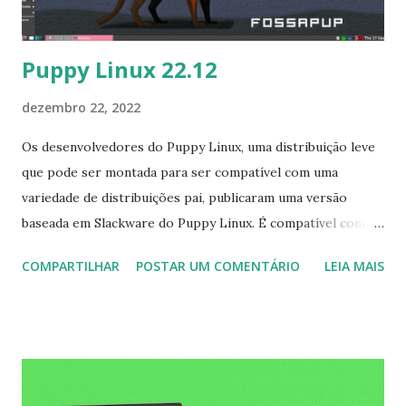
presença padrão do Conky no Kaisen Li...
Puppy Linux 22.12
dezembro 22, 2022
Os desenvolvedores do Puppy Linux, uma distribuição leve
que pode ser montada para ser compatível com uma
variedade de distribuições pai, publicaram uma versão
baseada em Slackware do Puppy Linux. É compatível com os
repositórios de software Slackware Linux 15.0 e Salix. O
COMPARTILHAR
POSTAR UM COMENTÁRIO
LEIA MAIS
anúncio de lançamento compartilha os principais detalhes:
"S15Pup é construído a partir de um sistema 'Puppy builder'
chamado Woof-CE, que pode construir uma distribuição
Puppy Linux a partir de pacotes binários de qualquer outra
distro. Cada 'Puppy distro' construído por Woof-CE é uma
distribuição distinta por si só, com recursos exclusivos. O