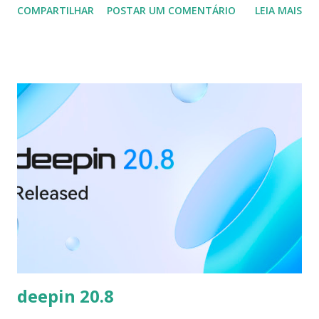
COMPARTILHAR
POSTAR UM COMENTÁRIO
LEIA MAIS
"O suporte Flatpak foi adicionado ao Gerenciador de
atualizações. Aplicativos e tempos de execução Flatpak
podem ser atualizados como qualquer outro tipo de
software compatível. O Gerenciador de software apresenta
uma interface de usuário atualizada que facilita a distinção
entre Flatpaks e pacotes de sistema. Ao examinar um
aplicativo que está disponível como um pacote de sistema e
um Flatpak, você pode alternar entre suas duas versões.
Novos Flatpaks do Flathub são adicionados
automaticamente ao Gerenciador de Software diariamente."
Para ler a nota de lançamento clique nos links abaixo:
Linux Mint 21.1 Cinnamon (
https://www.linuxmint.com/rel_vera_cinnamon_whatsne
w.php ) Linux Mint 21.1 MA...
deepin 20.8