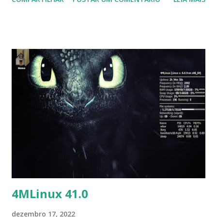
Ubuntu, Linux Mint, Elementary OS e derivados, execute:
$sudo add-apt-repository ppa:ubuntuhandbook1/audacity
$ sudo apt-get update $ sudo apt-get install audacity
4MLinux 41.0
dezembro 17, 2022