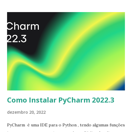
desfocadas, o que melhoraria sua aparência gráfica. Para
instalar no Ubuntu, Linux Mint, Elementary OS e derivados,
execute: $ sudo add-apt-repository ppa:ppsspp/stable $
sudo apt-get update $ sudo apt-get install ppsspp
Como Instalar PyCharm 2022.3
dezembro 20, 2022
PyCharm é uma IDE para o Python , tendo algumas funções