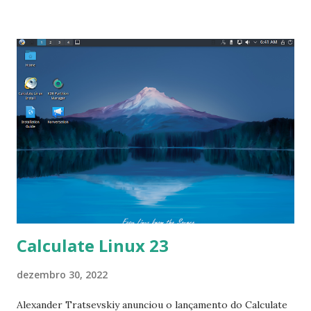
divulgar as postagens de 2022, teremos mais notícias, dicas,
instalações e/ou atualizações de software, do Kernel, do
LibreOffice, lançamento das distros, tutoriais pelo Luiz
Guilherme eventos, entre outros assuntos relacionados ao
mundo do software livre. Desejo a todos, muita Paz, Saúde
e Prosperidade!!! Caso queira fazer uma doação faça um PIX
para nos ajudar a manter nosso trabalho e muito obrigado
por tudo.
Calculate Linux 23
dezembro 30, 2022
Alexander Tratsevskiy anunciou o lançamento do Calculate