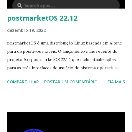
postmarketOS 22.12
dezembro 19, 2022
postmarketOS é uma distribuição Linux baseada em Alpine
para dispositivos móveis. O lançamento mais recente do
projeto é o postmarketOS 22.12, que inclui atualizações
para as três interfaces de usuário do sistema operacional
móvel: Sxmo, Phosh e Plasma Mobile. "Sxmo 1.12.0
COMPARTILHAR
POSTAR UM COMENTÁRIO
LEIA MAIS
substitui a versão 1.9.0 de v22.06. Esta versão e a versão
anterior Sxmo 1.11.0 introduziram algumas melhorias para
perfis de dispositivos e suporte explícito para OnePlus
6/6T, Pocophone F1, Samsung Galaxy S III, Samsung Galaxy
Tab A 9.7 (2015) e Xiamo Redmi 2. Há outras mudanças
interessantes também, leia as postagens originais do