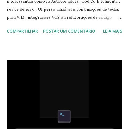
interessantes como : a Autocompletar Código Inteligente ,
realce de erro , UI personalizável e combinações de teclas
para VIM , integrações VCS ou refatorações de código
automatizados e boas capacidades de navegação . Para
COMPARTILHAR
POSTAR UM COMENTÁRIO
LEIA MAIS
saber todas as novidades do PyCham 2022.3 clique aqui .
Para instalar no Ubuntu, Linix Mint, Elemtary OS e
derivados execute: Versão da Comunidade (Gratuito
OpenSource). $ sudo snap install pycharm-community --
classic Versão Profissional (começa como uma versão Trial
e depois paga pela utilização e existem algumas
funcionalidades que não tem na versão gratuita). $ sudo
snap install pycharm-professional --classic