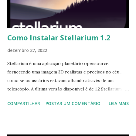
Como Instalar Stellarium 1.2
dezembro 27, 2022
Stellarium é uma aplicação planetário opensource,
fornecendo uma imagem 3D realistas e precisos no céu ,
como se os usuários estavam olhando através de um
telescópio. A última versão disponível é de 1.2 Stellarium ,
que traz uma grande mudanças que podem ser vistas aqui .
COMPARTILHAR
POSTAR UM COMENTÁRIO
LEIA MAIS
Para instalar Ubuntu, Linux Mint e derivados, execute: $
sudo add-apt-repository ppa:stellarium/stellarium-
releases $ sudo apt-get update $ sudo apt-get install
stellarium Para remover, execute: $ sudo apt-get remove