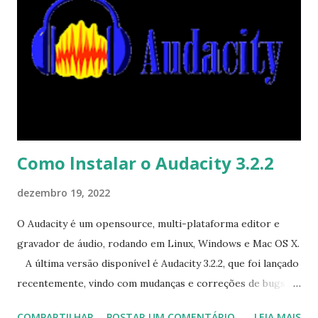
anúncio para obter mais informações. Originalmente, foi
planejado fazer um lançamento Sxmo 1.10.0 especificamente
para v22.06 SP3, mas essa versão foi ignorado e agora você
está obtendo todas as grandes melhorias de uma só vez. O
Phosh 0.22 traz outra atualização de estilo e etapas de 10%
para o ícone de informações da bateria, bem como ações
para notificações na tela. Anterior...
Como lnstalar o Audacity 3.2.2
dezembro 19, 2022
O Audacity é um opensource, multi-plataforma editor e
gravador de áudio, rodando em Linux, Windows e Mac OS X.
A última versão disponível é Audacity 3.2.2, que foi lançado
recentemente, vindo com mudanças e correções de bugs
que podem ser vistas aqui . Para instalar o Audacity no
COMPARTILHAR
POSTAR UM COMENTÁRIO
LEIA MAIS