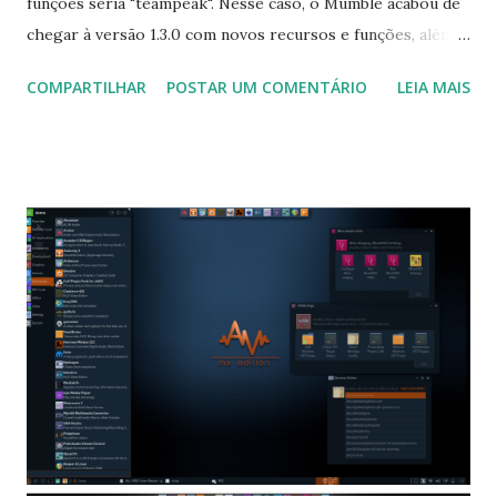
funções seria "teampeak". Nesse caso, o Mumble acabou de
chegar à versão 1.3.0 com novos recursos e funções, além
de melhorias na operação e na correção de erros. Por sua
COMPARTILHAR
POSTAR UM COMENTÁRIO
LEIA MAIS
vez, o Mumble é oferecido com uma licença de código
aberto gratuitamente para todos os sistemas operacionais,
onde busca promover privacidade, liberdade e comunicação,
oferecendo uma infinidade de plugins que aumentam suas
funções e nos permitem personalizar o software ao
máximo, criando até nossos próprios servidores
independentes. Para ler a nota de lançamento clique aqui .
Para instalar no Ubuntu, Linux Mint, Elementary OS e
derivados, execute: $ sudo add-apt-repository
ppa:mumble/release $ sudo apt-get update $ sudo apt-get
install mumble mumble-server