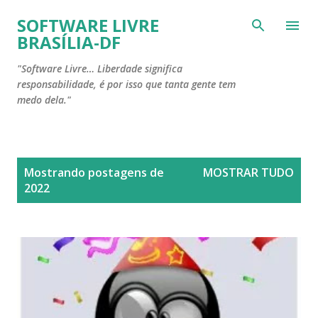
Pular para o conteúdo principal
SOFTWARE LIVRE
BRASÍLIA-DF
"Software Livre… Liberdade significa
responsabilidade, é por isso que tanta gente tem
medo dela."
P
Mostrando postagens de
MOSTRAR TUDO
o
2022
s
t
a
g
e
n