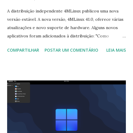
A distribuição independente 4MLinux publicou uma nova
versão estável. A nova versão, 4MLinux 41.0, oferece várias
atualizações e novo suporte de hardware. Alguns novos
aplicativos foram adicionados à distribuição: "Como
sempre, a nova versão principal tem alguns novos recursos.
COMPARTILHAR
POSTAR UM COMENTÁRIO
LEIA MAIS
Novos aplicativos disponíveis imediatamente: FileZilla
(cliente FTP), XPaint e GNU Paint (ferramentas simples de
edição de imagem), nvme (utilitário de linha de comando
para gerenciar partições NVM-Express), bem como uma
coleção de pequenos jogos SDL. Novos aplicativos
disponíveis como extensões para download: BlueGriffon
(editor HTML), The Legend of Edgar (jogo de plataforma),
ioquake3 (porta Quake III ) e BZFlag (jogo de batalha de
tanques). O reprodutor de vídeo padrão no 4MLinux agora
é o SMPlayer, e o reprodutor de áudio padrão é o