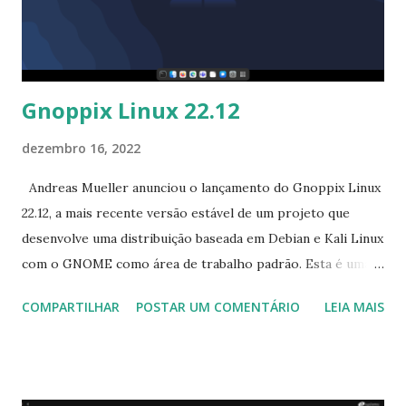
Audacious. Além disso, agora é possível instalar o 4MLinux
em uma partição Btrfs com a ajuda do Syslinux, que atua
como um gerenciador de inicialização." Para ler ...
Gnoppix Linux 22.12
dezembro 16, 2022
Andreas Mueller anunciou o lançamento do Gnoppix Linux
22.12, a mais recente versão estável de um projeto que
desenvolve uma distribuição baseada em Debian e Kali Linux
com o GNOME como área de trabalho padrão. Esta é uma
"nova geração" do antigo Gnoppix baseado em Knoppix que
COMPARTILHAR
POSTAR UM COMENTÁRIO
LEIA MAIS
foi descontinuado em 2006. O novo Gnoppix também vem
com algumas ferramentas de teste de penetração e
engenharia reversa. "Hoje estou feliz em anunciar o
lançamento do Gnoppix 22.12. A atualização inclui correções