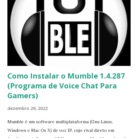
conjunto de configuração de tema; o menu jgmenu foi
atualizado e o recurso de pesquisa agora pode ser mais
útil; o O script de boas-vindas verificará as fontes apt do
Debian ausentes (por exemplo, após a instalação offline) e
se oferecerá para adicioná-las; também no script de boas-
vindas, uma oferta para verificar se há firmware e
instalação ausentes; utilit...
Como Instalar o Mumble 1.4.287
(Programa de Voice Chat Para
Gamers)
dezembro 29, 2022
Mumble é um software multiplataforma (Gnu Linux,
Windows e Mac Os X) de voz IP, cujo rival direto em