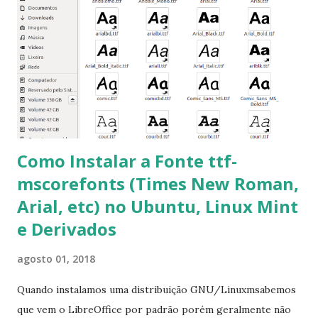
mscorefonts-installer Leia os termos de uso e avance
clicando em “Ok” Agora aceite os termos de uso clicando
em “Sim” Pronto agora abra o LibreOffice e veja se as
fontes Times New Roman, Arial estão instaladas. Caso
ocorra algum erro ou precisa reinstalar, execute: $ sudo
apt-get install --reinstall ttf-mscorefonts-installer
Como Instalar a Fonte ttf-
mscorefonts (Times New Roman,
Arial, etc) no Ubuntu, Linux Mint
e Derivados
agosto 01, 2018
Quando instalamos uma distribuição GNU/Linuxmsabemos
que vem o LibreOffice por padrão porém geralmente não