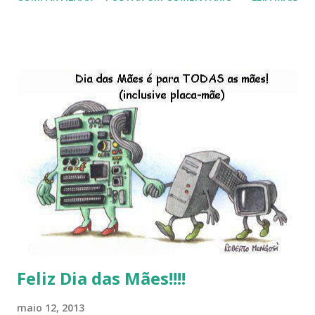
do Kaiana que será lançada em 2013, distro nacional , a
descontinução do BigLinux do DreanLinux entre outr as
distro, o lançamento do liv ro da S B P - Software Publico
Brasileiro, os dois anos do LibreOffice, o prime iro Hackday
do LibreOffice , o IX Latinoware, a Microsoft boicotando o
Linux (como sempre), o lançamento do Windows 8 e a sua
baixa taxa de adesão pelos usuários, entre out ros. Gostaria
de desejar a todos Boas Festas e que em 2013 possamos
estar juntos novamente. Feliz Natal!!!! F eli z 2013 a todos!!!
Feliz Dia das Mães!!!!
maio 12, 2013