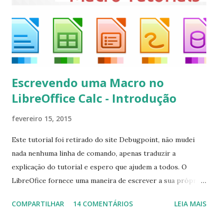
kodi Para remover, execute: $ sudo apt-get remove
kodi*
Escrevendo uma Macro no
LibreOffice Calc - Introdução
fevereiro 15, 2015
Este tutorial foi retirado do site Debugpoint, não mudei
nada nenhuma linha de comando, apenas traduzir a
explicação do tutorial e espero que ajudem a todos. O
LibreOfice fornece uma maneira de escrever a sua própria
macro para automatizar várias tarefas repetitivas em seu
COMPARTILHAR
14 COMENTÁRIOS
LEIA MAIS
aplicativo de escritório. Você pode usar Python ou Basic