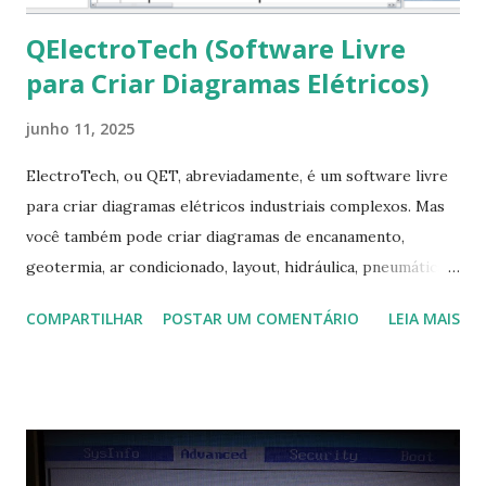
QElectroTech (Software Livre
para Criar Diagramas Elétricos)
junho 11, 2025
ElectroTech, ou QET, abreviadamente, é um software livre
para criar diagramas elétricos industriais complexos. Mas
você também pode criar diagramas de encanamento,
geotermia, ar condicionado, layout, hidráulica, pneumática,
domótica, PID, fotovoltaica, encanamento de piscinas, etc.!
COMPARTILHAR
POSTAR UM COMENTÁRIO
LEIA MAIS
Na última versão 0.100, a coleção contém mais de 8.000
símbolos... Mais informações clique aqui . Para baixar clique
no link: https://qelectrotech.org/download.php