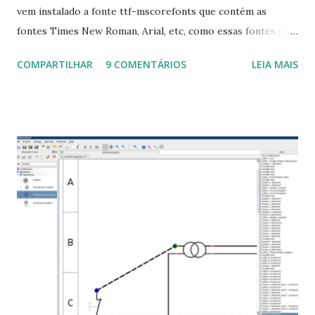
vem instalado a fonte ttf-mscorefonts que contém as
fontes Times New Roman, Arial, etc, como essas fontes são
muito útil para os universitários, pelo mundo corporativo e
COMPARTILHAR
9 COMENTÁRIOS
LEIA MAIS
a Associação Brasileira de Normas Técnicas (ABNT), exige
que os trabalhos sejam entregues nas fontes Times New
Roman e Arial, por meio desta postagem espero pode
ajudar a todos com a instalação da fonte ttf-mscorefonts
que contém essas fontes. Ao instalar o GNU/Linux abra o
terminal e execute o comando: $ sudo apt-get install ttf-
mscorefonts-installer Leia os termos de uso e avance
clicando em “Ok” Agora aceite os termos de uso clicando
em “Sim” Pronto agora abra o LibreOffice e veja se as
fontes Times New Roman, Arial estão instaladas. Caso
ocorra algum erro ou precisa reinstalar, execute: $ sudo
apt-get install --reinstall ttf-mscorefonts-installer