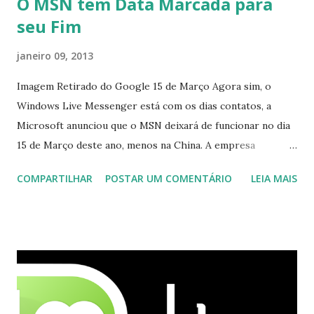
O MSN tem Data Marcada para
seu Fim
janeiro 09, 2013
Imagem Retirado do Google 15 de Março Agora sim, o
Windows Live Messenger está com os dias contatos, a
Microsoft anunciou que o MSN deixará de funcionar no dia
15 de Março deste ano, menos na China. A empresa
aconselha a todos os usuários a usarem o Skype que foi
COMPARTILHAR
POSTAR UM COMENTÁRIO
LEIA MAIS
integrado com o serviço do MSN, segundo a empresa, os
usuários estão sendo notificados por e-mail sobre como
proceder para fazer esta mudança de plataforma (eu não
recebi até agora tal notificação). Acho o Skype melhor que
o Windows Live (assim como muitos profissionais de TI) ,
mesmo na versão para Linux, claro, sempre existem outras
opções e o Pidgin, que se mostra como opção.