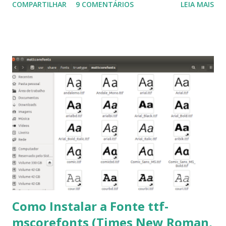
COMPARTILHAR
9 COMENTÁRIOS
LEIA MAIS
Linux Mint 17, Pinguy OS 14.04, Elementary OS 0.3, Deepin
2014, Peppermint Five, LXLE 14.04 and Linux Lite 2 2 ,
DuZeru, Kaiana e derivados . Segue alguns comandos
importantes para manutenção do sistema, principalmente
para usuários iniciantes... 1- Atualizar a lista de pacotes: $
sudo apt-get update 2- Atualizar toda a distro: $ sudo apt-
get -f dist-upgrade ou update-manager -d -c 3- Instalar
pacotes: $ sudo apt-get install [nome do pacote] 4-
Procurar arquivos corrompidos: $ sudo apt-get check 5-
Corrigir problemas de dependências, concluir instalação de
pacotes pendentes e outros erros: $ sudo apt-get -f install
6- Se o comando sudo apt-get -f install nã...
Como Instalar a Fonte ttf-
mscorefonts (Times New Roman,