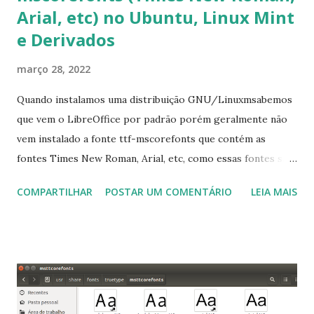
Arial, etc) no Ubuntu, Linux Mint
e Derivados
março 28, 2022
Quando instalamos uma distribuição GNU/Linuxmsabemos
que vem o LibreOffice por padrão porém geralmente não
vem instalado a fonte ttf-mscorefonts que contém as
fontes Times New Roman, Arial, etc, como essas fontes são
muito útil para os universitários, pelo mundo corporativo e
COMPARTILHAR
POSTAR UM COMENTÁRIO
LEIA MAIS
a Associação Brasileira de Normas Técnicas (ABNT), exige
que os trabalhos sejam entregues nas fontes Times New
Roman e Arial, por meio desta postagem espero pode
ajudar a todos com a instalação da fonte ttf-mscorefonts
que contém essas fontes. Ao instalar o GNU/Linux abra o
terminal e execute o comando: $ sudo apt-get install ttf-