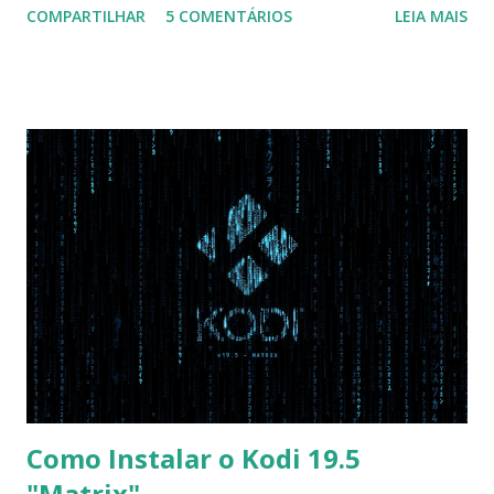
COMPARTILHAR
5 COMENTÁRIOS
LEIA MAIS
Na inicialização aperte F2 para acessar a BIOS e então faça
as seguintes alterações: Advanced : Fast BIOS Mode ->
Disabled AHCI Mode Control -> Manual ( Atenção: Se você
não for usar exclusivamente Linux, mas sim fazer dual boot
com Win, deixe essa opção no Auto ) Set AHCI Mode ->
Disabled USB S3 Wake-up -> Enabled Boot: Secure Boot ->
Disabled OS Mode Selection -> UEFI and CSM OS (Essa
opção garante boot com Win e Linux) Boot > Boot Priority
Order USB HDD: SATA CD: SATA HDD: Essa ordem de boot
vai garantir que ele tente primeiro o boot pela USB, depois
pelo CD e por último no HD. Apenas as opções acima são
as necessá...
Como Instalar o Kodi 19.5
"Matrix"