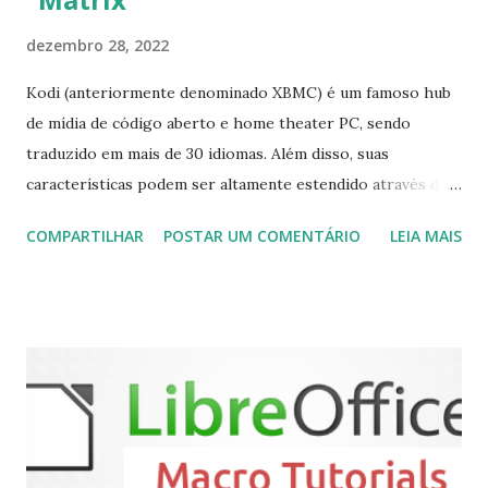
dezembro 28, 2022
Kodi (anteriormente denominado XBMC) é um famoso hub
de mídia de código aberto e home theater PC, sendo
traduzido em mais de 30 idiomas. Além disso, suas
características podem ser altamente estendido através de
plugins de terceiros e extensões e tem suporte para PVR
COMPARTILHAR
POSTAR UM COMENTÁRIO
LEIA MAIS
(personal video recorder). A versão final do Kodi 19.5
“Matrix” foi lançado, chegando com alterações que podem
ser vistas clicando aqui . Para instalar no Ubuntu, Linux
Mint, Elementary OS e derivados, execute: $ sudo add-apt-
repository ppa:team-xbmc/ppa $ sudo apt-get update $
sudo apt-get install kodi Use o comando a seguir para
instalar codecs de áudio e outros complementos,
executando: $ sudo apt-get install --install-suggests