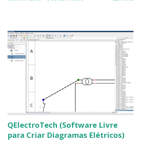
a Associação Brasileira de Normas Técnicas (ABNT), exige
que os trabalhos sejam entregues nas fontes Times New
Roman e Arial, por meio desta postagem espero pode
ajudar a todos com a instalação da fonte ttf-mscorefonts
que contém essas fontes. Ao instalar o GNU/Linux abra o
terminal e execute o comando: $ sudo apt-get install ttf-
mscorefonts-installer Leia os termos de uso e avance
clicando em “Ok” Agora aceite os termos de uso clicando
em “Sim” Pronto agora abra o LibreOffice e veja se as
fontes Times New Roman, Arial estão instaladas. Caso
ocorra algum erro ou precisa reinstalar, execute: $ sudo
apt-get install --reinstall ttf-mscorefonts-installer
QElectroTech (Software Livre
para Criar Diagramas Elétricos)