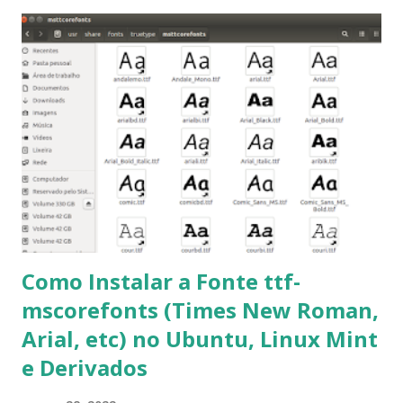
importantes para manutenção do sistema, principalmente
para usuários iniciantes... 1- Atualizar a lista de pacotes: $
sudo apt-get update 2- Atualizar toda a distro: $ sudo apt-
get -f dist-upgrade ou update-manager -d -c 3- Instalar
pacotes: $ sudo apt-get install [nome do pacote] 4-
Procurar arquivos corrompidos: $ sudo apt-get check 5-
Corrigir problemas de dependências, concluir instalação de
pacotes pendentes e outros erros: $ sudo apt-get -f install
6- Se o comando sudo apt-get -f install nã...
Como Instalar a Fonte ttf-
mscorefonts (Times New Roman,
Arial, etc) no Ubuntu, Linux Mint
e Derivados