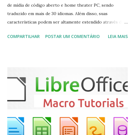
de mídia de código aberto e home theater PC, sendo
traduzido em mais de 30 idiomas. Além disso, suas
características podem ser altamente estendido através de
plugins de terceiros e extensões e tem suporte para PVR
COMPARTILHAR
POSTAR UM COMENTÁRIO
LEIA MAIS
(personal video recorder). A versão final do Kodi 19.5
“Matrix” foi lançado, chegando com alterações que podem
ser vistas clicando aqui . Para instalar no Ubuntu, Linux
Mint, Elementary OS e derivados, execute: $ sudo add-apt-
repository ppa:team-xbmc/ppa $ sudo apt-get update $
sudo apt-get install kodi Use o comando a seguir para
instalar codecs de áudio e outros complementos,
executando: $ sudo apt-get install --install-suggests
kodi Para remover, execute: $ sudo apt-get remove
kodi*