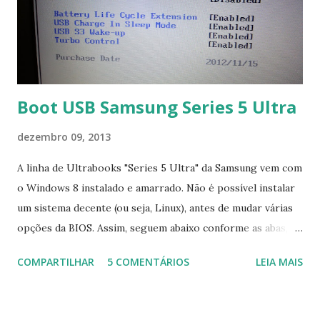
Boot USB Samsung Series 5 Ultra
dezembro 09, 2013
A linha de Ultrabooks "Series 5 Ultra" da Samsung vem com
o Windows 8 instalado e amarrado. Não é possível instalar
um sistema decente (ou seja, Linux), antes de mudar várias
opções da BIOS. Assim, seguem abaixo conforme as abas, a
configuração da BIOS necessária para conseguir fazer boot.
COMPARTILHAR
5 COMENTÁRIOS
LEIA MAIS
Na inicialização aperte F2 para acessar a BIOS e então faça
as seguintes alterações: Advanced : Fast BIOS Mode ->
Disabled AHCI Mode Control -> Manual ( Atenção: Se você