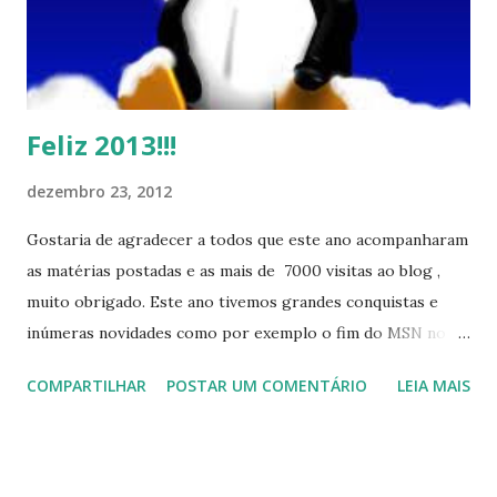
Feliz 2013!!!
dezembro 23, 2012
Gostaria de agradecer a todos que este ano acompanharam
as matérias postadas e as mais de 7000 visitas ao blog ,
muito obrigado. Este ano tivemos grandes conquistas e
inúmeras novidades como por exemplo o fim do MSN no
início de 2013, a criação da União Livre e o desenvolvimento
COMPARTILHAR
POSTAR UM COMENTÁRIO
LEIA MAIS
do Kaiana que será lançada em 2013, distro nacional , a
descontinução do BigLinux do DreanLinux entre outr as
distro, o lançamento do liv ro da S B P - Software Publico
Brasileiro, os dois anos do LibreOffice, o prime iro Hackday