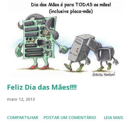
do LibreOffice , o IX Latinoware, a Microsoft boicotando o
Linux (como sempre), o lançamento do Windows 8 e a sua
baixa taxa de adesão pelos usuários, entre out ros. Gostaria
de desejar a todos Boas Festas e que em 2013 possamos
estar juntos novamente. Feliz Natal!!!! F eli z 2013 a todos!!!
Feliz Dia das Mães!!!!
maio 12, 2013
COMPARTILHAR
POSTAR UM COMENTÁRIO
LEIA MAIS