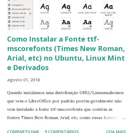
ocorra algum erro ou precisa reinstalar, execute: $ sudo
apt-get install --reinstall ttf-mscorefonts-installer
Como Instalar a Fonte ttf-
mscorefonts (Times New Roman,
Arial, etc) no Ubuntu, Linux Mint
e Derivados
agosto 01, 2018
Quando instalamos uma distribuição GNU/Linuxmsabemos
que vem o LibreOffice por padrão porém geralmente não
vem instalado a fonte ttf-mscorefonts que contém as
fontes Times New Roman, Arial, etc, como essas fontes são
muito útil para os universitários, pelo mundo corporativo e
COMPARTILHAR
9 COMENTÁRIOS
LEIA MAIS