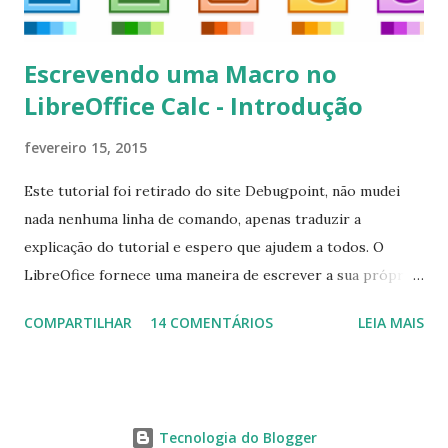
Escrevendo uma Macro no
LibreOffice Calc - Introdução
fevereiro 15, 2015
Este tutorial foi retirado do site Debugpoint, não mudei
nada nenhuma linha de comando, apenas traduzir a
explicação do tutorial e espero que ajudem a todos. O
LibreOfice fornece uma maneira de escrever a sua própria
macro para automatizar várias tarefas repetitivas em seu
COMPARTILHAR
14 COMENTÁRIOS
LEIA MAIS
aplicativo de escritório. Você pode usar Python ou Basic
para o desenvolvimento do macro. Este tutorial se
concentra em escrever um macro básico 'Olá Mundo'
usando básico do LibreOffice Calc . Macro Objetivo Nós
Tecnologia do Blogger
iremos criar uma macro que iria colocar a string ' Olá