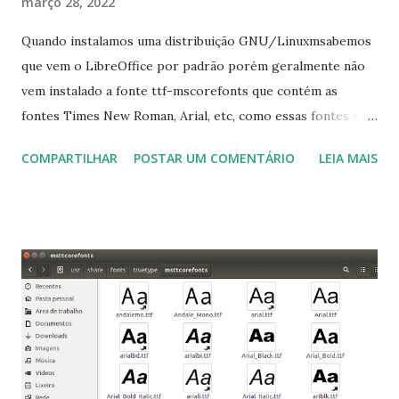
março 28, 2022
Quando instalamos uma distribuição GNU/Linuxmsabemos
que vem o LibreOffice por padrão porém geralmente não
vem instalado a fonte ttf-mscorefonts que contém as
fontes Times New Roman, Arial, etc, como essas fontes são
muito útil para os universitários, pelo mundo corporativo e
COMPARTILHAR
POSTAR UM COMENTÁRIO
LEIA MAIS
a Associação Brasileira de Normas Técnicas (ABNT), exige
que os trabalhos sejam entregues nas fontes Times New
Roman e Arial, por meio desta postagem espero pode
ajudar a todos com a instalação da fonte ttf-mscorefonts
que contém essas fontes. Ao instalar o GNU/Linux abra o
terminal e execute o comando: $ sudo apt-get install ttf-
mscorefonts-installer Leia os termos de uso e avance
clicando em “Ok” Agora aceite os termos de uso clicando
em “Sim” Pronto agora abra o LibreOffice e veja se as
fontes Times New Roman, Arial estão instaladas. Caso