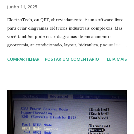
junho 11, 2025
ElectroTech, ou QET, abreviadamente, é um software livre
para criar diagramas elétricos industriais complexos. Mas
você também pode criar diagramas de encanamento,
geotermia, ar condicionado, layout, hidráulica, pneumática,
domótica, PID, fotovoltaica, encanamento de piscinas, etc.!
COMPARTILHAR
POSTAR UM COMENTÁRIO
LEIA MAIS
Na última versão 0.100, a coleção contém mais de 8.000
símbolos... Mais informações clique aqui . Para baixar clique
no link: https://qelectrotech.org/download.php