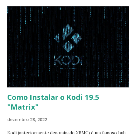
não for usar exclusivamente Linux, mas sim fazer dual boot
com Win, deixe essa opção no Auto ) Set AHCI Mode ->
Disabled USB S3 Wake-up -> Enabled Boot: Secure Boot ->
Disabled OS Mode Selection -> UEFI and CSM OS (Essa
opção garante boot com Win e Linux) Boot > Boot Priority
Order USB HDD: SATA CD: SATA HDD: Essa ordem de boot
vai garantir que ele tente primeiro o boot pela USB, depois
pelo CD e por último no HD. Apenas as opções acima são
as necessá...
Como Instalar o Kodi 19.5
"Matrix"
dezembro 28, 2022
Kodi (anteriormente denominado XBMC) é um famoso hub