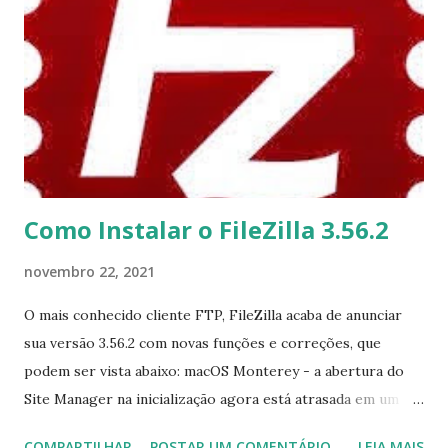
acessar esta opção); núcleos atualizados para suas versões
mais recentes; besouro-fce - adicionado novo núcleo
libretro (existe além do besouro-fce-rápido); ecwolf -
adicionado novo libretro core; fbneo - adicionado
highscore.dat à pasta do sistema RetroArch; mame2003-
plus - adicionado arte, cheat.dat e history.dat à pasta do
sistema RetroArch; scummvm - adicionado arquivos do
motor, temas, s...
Como Instalar o FileZilla 3.56.2
novembro 22, 2021
O mais conhecido cliente FTP, FileZilla acaba de anunciar
sua versão 3.56.2 com novas funções e correções, que
podem ser vista abaixo: macOS Monterey - a abertura do
Site Manager na inicialização agora está atrasada em um
milissegundo; caso contrário, o botão direito do mouse
COMPARTILHAR
POSTAR UM COMENTÁRIO
LEIA MAIS