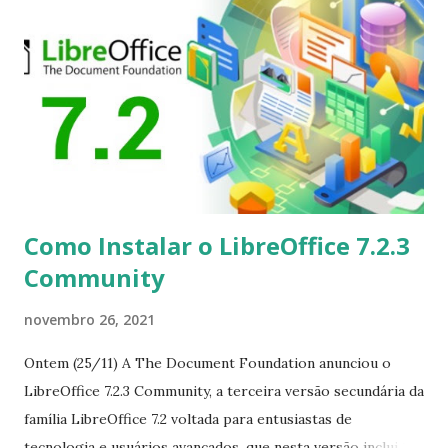
Adicionamos suporte para fontes Khmer e Bengali para
oferecer um suporte um pouco melhor aos usuários dessas
localidades. Agora é possível definir um som de notificação
personalizado. Assim como acontece com os toques, agora
é possível selecionar qualquer arquivo de áudio acessível
para tocar quando chega uma nova notificação. Vamos
irritar nossos colegas de trabalho com estilo! Alguns novos
disposit...
Como Instalar o LibreOffice 7.2.3
Community
novembro 26, 2021
Ontem (25/11) A The Document Foundation anunciou o
LibreOffice 7.2.3 Community, a terceira versão secundária da
família LibreOffice 7.2 voltada para entusiastas de
tecnologia e usuários avançados, que nesta versão inclui 112