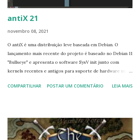
apontar, não se sobrepõe ao Fedora Flatpaks e funciona
ra...
antiX 21
novembro 08, 2021
O antiX é uma distribuição leve baseada em Debian. O
lançamento mais recente do projeto é baseado no Debian 11
"Bullseye" e apresenta o software SysV init junto com
kernels recentes e antigos para suporte de hardware mais
amplo. Uma lista dos principais pacotes está disponível no
COMPARTILHAR
POSTAR UM COMENTÁRIO
LEIA MAIS
anúncio de lançamento do projeto: "Baseado no Debian 11
(Bullseye), mas sem systemd e libsystemd0. Eudev em vez
de udev. Kernel 4.9.0-279 personalizado com splash
fbcondecor. Kernel 5.10.57 personalizado ( x64 completo
apenas). LibreOffice 7.0.4-4. Firefox-esr 78.14.0esr-1 no
antiX completo. Seamonkey 2.53.9.1 no antiX-base. claws-