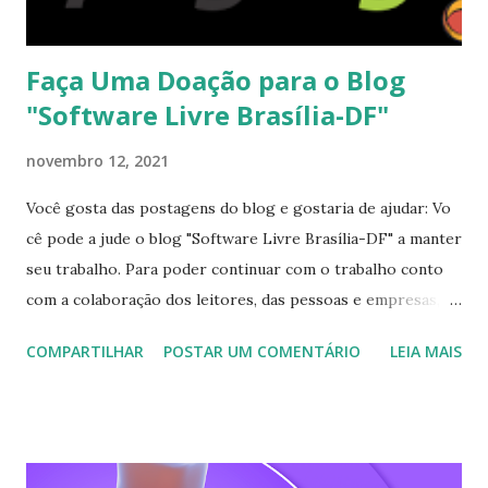
recente. GTK + 3 já existe há vários anos e as pes...
Faça Uma Doação para o Blog
"Software Livre Brasília-DF"
novembro 12, 2021
Você gosta das postagens do blog e gostaria de ajudar: Vo
cê pode a jude o blog "Software Livre Brasília-DF" a manter
seu trabalho. Para poder continuar com o trabalho conto
com a colaboração dos leitores, das pessoas e empresas,
que possam realizar doações. Realize sua doação com a
COMPARTILHAR
POSTAR UM COMENTÁRIO
LEIA MAIS
segurança do pagseguro que todos nos conhecemos. Ajude
com uma doação para manter este projeto. Para realizar
sua doação para o blog "Software Livre Brasília-DF" basta
clicar no botão abaixo ou no botão de doação no lado
direito do blog.