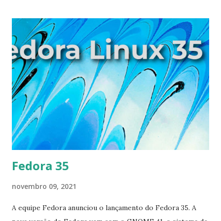
aplicativos e desktops virtuais. Suporte aprimorado para
GPUs AMD. R novo módulo de segurança denominado
Landlock com a promessa finalmente cumprida, de ter um
sistema GNOME leve, rápido, moderno, fluido, seguro e
eficiente em um ambiente híbrido para PC e Tablet. Esta
versão é baseada no kernel Linux 5.13 e na distribuição
Ubuntu " Impish Indri "21.10. É uma versão intermediária
com 9 meses de atualizações que se prepara para o futuro
LTS de 5 anos - versão de suporte de longo prazo que está
chegando. Com opções integradas como Conky Control,
Repair, Sw...
Fedora 35
novembro 09, 2021
A equipe Fedora anunciou o lançamento do Fedora 35. A