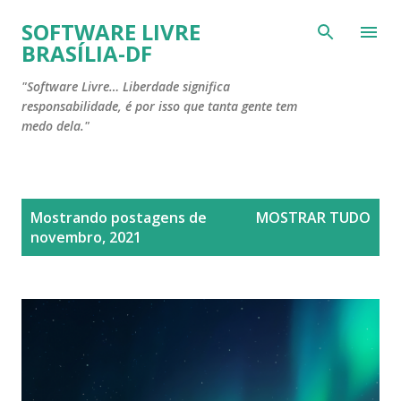
Pular para o conteúdo principal
SOFTWARE LIVRE
BRASÍLIA-DF
"Software Livre… Liberdade significa
responsabilidade, é por isso que tanta gente tem
medo dela."
P
Mostrando postagens de
MOSTRAR TUDO
o
novembro, 2021
s
t
a
g
e
n