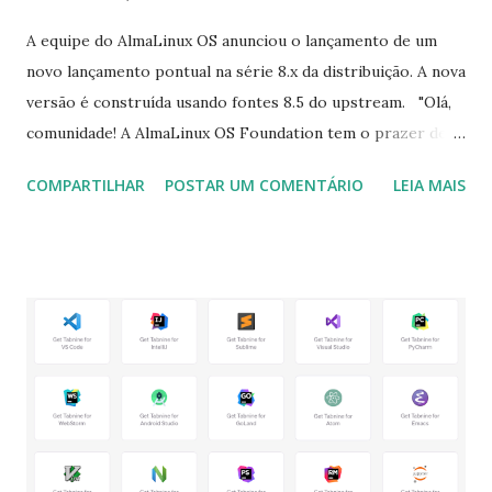
A equipe do AlmaLinux OS anunciou o lançamento de um
novo lançamento pontual na série 8.x da distribuição. A nova
versão é construída usando fontes 8.5 do upstream. "Olá,
comunidade! A AlmaLinux OS Foundation tem o prazer de
anunciar que o AlmaLinux OS 8.5 Stable já está disponível.
COMPARTILHAR
POSTAR UM COMENTÁRIO
LEIA MAIS
Esta versão estável para arquiteturas x86_64 e ARM está
pronta para instalações de produção e para alimentar todas
as suas necessidades de computação e cargas de trabalho.
espelho mais próximo e junte-se a nós no chat da
comunidade AlmaLinux para discutir. A imagem do
Raspberry Pi também foi atualizada para a versão mais
recente. Nossas atualizações de imagens ao vivo, imagens
de nuvem e contêiner estão em andamento e serão
atualizadas em breve." Para ler a nota de lançamento clique
aqui . Para baixar clique no link: