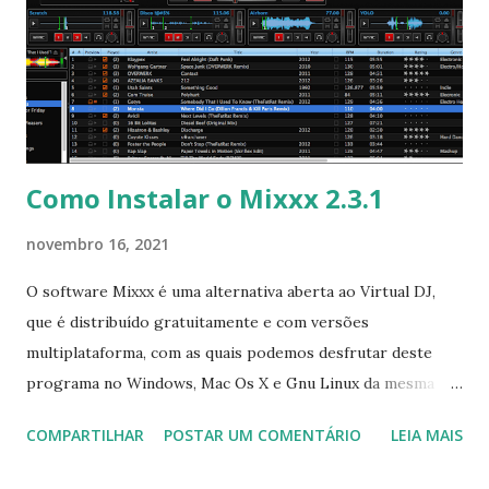
Como Instalar o Mixxx 2.3.1
novembro 16, 2021
O software Mixxx é uma alternativa aberta ao Virtual DJ,
que é distribuído gratuitamente e com versões
multiplataforma, com as quais podemos desfrutar deste
programa no Windows, Mac Os X e Gnu Linux da mesma
forma . O Mixxx lançou a versão 2.3.1 com inúmeras
COMPARTILHAR
POSTAR UM COMENTÁRIO
LEIA MAIS
alterações e para saber todas elas clique aqui . Para instalar
no Ubuntu, Linux Mint e derivados, execute: $ sudo add-