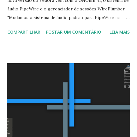
nova versão do Fedora vem com o GNOME 41, o sistema de
áudio PipeWire e o gerenciador de sessões WirePlumber.
"Mudamos o sistema de áudio padrão para PipeWire no
Fedora Linux 34 e agora estamos melhorando isso
COMPARTILHAR
POSTAR UM COMENTÁRIO
LEIA MAIS
adicionando o novo gerenciador de sessão WirePlumber. O
WirePlumber permite mais personalização da política e
regras para áudio e vídeo. Ele fornece uma experiência de
desenvolvimento mais rica e adiciona ligações para a
maioria dos idiomas. Se você habilitar os repositórios de
terceiros que vêm com as variantes de desktop do Fedora
Linux, esses repositórios agora estarão disponíveis
imediatamente. Além disso, a habilitação de repositórios de
terceiros agora torna os aplicativos Flathub selecionados
disponíveis por meio de um Flathub remoto filtrado. facilita
o acesso a uma lista selecionada de aplicativos que não
causarão problemas legais ou outros para o Fedora