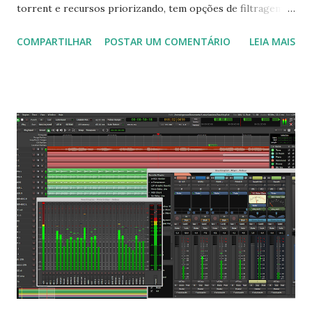
torrent e recursos priorizando, tem opções de filtragem
IP, fornece uma ferramenta para a criação de torrents e
COMPARTILHAR
POSTAR UM COMENTÁRIO
LEIA MAIS
limitações de largura de banda. A última versão
disponível é qBittorrent 4.3.9, que foi lançado, trazendo
uma grande lista de alterações que pode ser vista aqui .
Para instalar no Ubuntu, Linux Mint, Elementary OS e
derivados, execute: $ sudo add-apt-repository
ppa:qbittorrent-team/qbittorrent-stable $ sudo apt-get
update $ sudo apt-get install qbittorrent Para remover,
execute: $ sudo apt-get remove qbittorrent