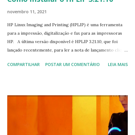
novembro 11, 2021
HP Linux Imaging and Printing (HPLIP) é uma ferramenta
para a impressão, digitalização e fax para as impressoras
HP. A última versão disponível é HPLIP 3.21.10, que foi
lançado recentemente, para ler a nota de lançamento clique
aqui . Para instalar no Ubuntu, Linux Mint, Elementary OSe
COMPARTILHAR
POSTAR UM COMENTÁRIO
LEIA MAIS
devirados, assim como no Fedora, openSUSE, e Red Hat
Enterprise Linux (RHEL), execute: $ cd ~/Downloads/ &&
chmod + x hplip-3.21.10.run && ./HPLIP-3.21.10.run ou
execute: $ cd Downloads $ wget -c
https://sourceforge.net/projects/hplip/files/hplip/3.21.1
0/hplip-3.21.10.run $ chmod +x hplip-3.21.10.run &&
./hplip-3.21.10.run