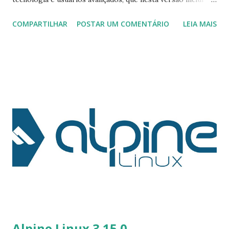
correções de bugs e melhorias para compatibilidade de
COMPARTILHAR
POSTAR UM COMENTÁRIO
LEIA MAIS
documentos. As páginas de log de alterações do
LibreOffice 7.2.3 estão disponíveis no wiki do TDF:
https://wiki.documentfoundation.org/Releases/7.2.3/RC1
(alterado no RC1) e
https://wiki.documentfoundation.org/Releases/7.2.3/RC2
(alterado em RC2). Para instalar o LibreOffice 7.2.3 siga os
passos abaixo, lembrando que não é recomendado a
instalação deste versão em ambientes corporativos. O
LibreOffice 7.2.2 pode ser baixado imediatamente da página:
https://pt-br.libreoffice.org/baixe-ja/libreoffice-novo/
Antes de instalar a versão 7.2.3 remova a versão atual pelo
comando: $ sudo apt-get purge libreoffice* ou o
comando: # sudo apt-get remove --purge libreoffice*.* O
...
Alpine Linux 3.15.0