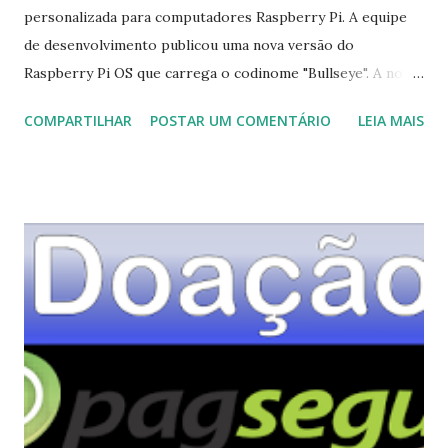
personalizada para computadores Raspberry Pi. A equipe
de desenvolvimento publicou uma nova versão do
Raspberry Pi OS que carrega o codinome "Bullseye". A nova
versão é baseada no Debian 11 e atualiza vários
COMPARTILHAR
POSTAR UM COMENTÁRIO
LEIA MAIS
componentes de desktop. "Todos os componentes e
aplicativos da área de trabalho agora estão usando a versão
3 do kit de ferramentas de interface de usuário GTK +. GTK
+ é uma camada de software que os aplicativos podem usar
para desenhar componentes de interface de usuário padrão
(conhecidos como 'widgets'), como botões, menus e como,
para que todos os aplicativos tenham uma aparência
consistente. Até agora, a maior parte do desktop usava a
versão 2 do kit de ferramentas GTK +, mas um número
crescente de aplicativos Debian está usando GTK + 3, para
tentar manter as coisas consistentes, atualizamos todo o
nosso software e o próprio desktop para a versão mais