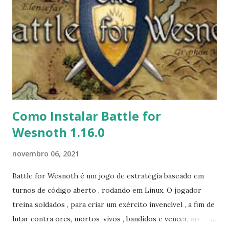
mail 3.17.8-1. CUPS para impressão. XMMS - para áudio.
Celluloid e mpv - para reproduzir vídeo. SMTube -
reproduz vídeos do youtube sem usar um navegador.
streamlight-antix - reproduz vídeos com uso de RAM
muito baixo. qpdfview - leitor de pdf. arc-evopro2-theme-
antix." Para ler a nota de lançamento clique aqui . Para baixar
clique no link: https://antixlinux....
Como Instalar Battle for
Wesnoth 1.16.0
novembro 06, 2021
Battle for Wesnoth é um jogo de estratégia baseado em
turnos de código aberto , rodando em Linux. O jogador
treina soldados , para criar um exército invencível , a fim de
lutar contra orcs, mortos-vivos , bandidos e vencer, no