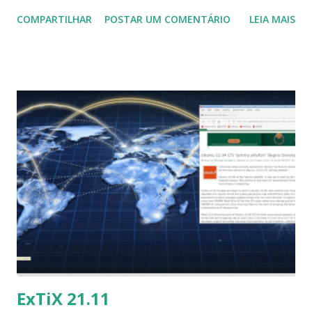
Reino de Wesnoth . O jogo é muito competitivo , o usuário
COMPARTILHAR
POSTAR UM COMENTÁRIO
LEIA MAIS
pode escolher entre centenas de diferentes tipos de
soldados , como infantaria, cavalaria , arqueiros , magos , et
c e lutar com os amigos ou estranhos , no modo multi-
player . A última versão disponível é Battle for Wesnoth
1.16.0 , que foi recentemente lançado , trazendo grandes
mudanças . Para instalar no Ubuntu, Linux Mint,
Elementary OS e derivados, execute: $ flatpak install --from
https://flathub.org/repo/appstream/org.wesnoth.Wesno
th.flatpakref
ExTiX 21.11