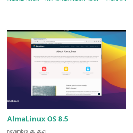
teria parado de funcionar; macOS: corrigido ao obter um
diretório temporário; MSW: atualizado para libfilezilla
0.34.1 para corrigir o conteúdo do diretório local
retornado pelo sistema em grandes buffers contendo
nulos; Corrigida uma possível falha após o carregamento.
Mais informações no link: https://filezilla-project.org/
Para instalar no Ubuntu, Linux Mint, Elementary OS e
derivados, execute: $ sudo add-apt-repository
ppa:alexlarsson/flatpak $ sudo apt-get update $ sudo apt-
get install flatpak $ flatpak install --from
https://flathub.org/repo/appstream/org.filezillaproject.
Filezilla.flatpakref
AlmaLinux OS 8.5
novembro 20, 2021