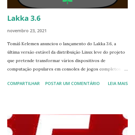
está devidamente ativado. " Para ler a nota de lançamento
clique ...
Lakka 3.6
novembro 23, 2021
Tomáš Kelemen anunciou o lançamento do Lakka 3.6, a
última versão estável da distribuição Linux leve do projeto
que pretende transformar vários dispositivos de
computação populares em consoles de jogos completos.
Do anúncio de lançamento: "Temos o prazer de anunciar a
COMPARTILHAR
POSTAR UM COMENTÁRIO
LEIA MAIS
versão nova e atualizada do Lakka. Mudanças desde a
versão 3.5.2: RetroArch atualizado para 1.9.13.2; a opção de
controlar o menu por todos os usuários está de volta; nova
opção para atraso automático de quadro (acessível via
Configurações, Latência e também via Menu rápido -
Configurações avançadas devem estar habilitadas para