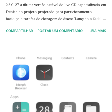
2.8.0-27, a última versão estável do live CD especializado em
Debian do projeto projetado para particionamento,
backups e tarefas de clonagem de disco: "Lançado o Stable
Clonezilla Live 2.8.0-27. Esta versão inclui grandes
COMPARTILHAR
POSTAR UM COMENTÁRIO
LEIA MAIS
melhorias e correções de bugs. Melhorias e mudanças
desde 2.7.3-19: o sistema operacional GNU / Linux
subjacente foi atualizado - esta versão é baseada no
repositório Debian 'Sid' de 2021-11-17; Linux kernel foi
atualizado para 5.14.6; Partclone foi atualizado para 0.3.18; o
pacote ezio foi atualizado para 1.2.0; os arquivos de idioma
de_DE, hu_HU, es_ES, fr_FR, ja_JP, pl_PL, sk_SK e tr_TR
foram atualizados ; o programa ocs-live-netcfg foi
aprimorado - a rede sem fio pode ser configurada usando
nmtui e o parâmetro de inicialização ocs_nic_type pode
ser usado para atribuir se com fio ou sem fio ao configurar
a rede em ocs-live-netcfg; update-efi-nvram-boot- entrada