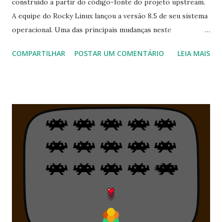
construído a partir do código-fonte do projeto upstream.
A equipe do Rocky Linux lançou a versão 8.5 de seu sistema
operacional. Uma das principais mudanças neste
lançamento é o suporte inicial para inicialização segura.
COMPARTILHAR
POSTAR UM COMENTÁRIO
LEIA MAIS
"Em menos de 48 horas após o lançamento do RHEL-8.5,
tivemos testes bem-sucedidos em nossos ISOs e pouco
antes de puxarmos a corda para ir para GA com 8.5, a
Microsoft assinou nosso shim de inicialização segura.
Rapidamente pensamos e decidimos voltar atrás e
incorporar na versão 8.5. Houve algumas coisas que
tivemos que colocar em ordem e resolver, mas é com
grande prazer que esta versão inclui o shim oficial assinado
pelo Rocky Linux. Aqui está o tópico completo para a
revisão do shim. com qualquer diligência relacionada à
segurança, é importante ser capaz de validar se o shim de
inicialização segura é exatamente o que você espera e se