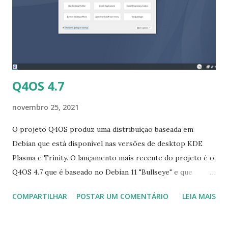
openldap 2.6, ruby 3.0, rust 1.56, openjdk 17, kea 2.0, xorg-
server 21.1, GNOME 41, KDE Plasma 5.23 / Aplicativos KDE
21.08 / Plasma Mobile Gear 21.10. Suporte para criptografia
de disco no instalador, suporte para out-of -módulos de
kernel da ár...
Q4OS 4.7
novembro 25, 2021
O projeto Q4OS produz uma distribuição baseada em
Debian que está disponível nas versões de desktop KDE
Plasma e Trinity. O lançamento mais recente do projeto é o
Q4OS 4.7 que é baseado no Debian 11 "Bullseye" e que
apresenta uma atualização para o Trinity Desktop
COMPARTILHAR
POSTAR UM COMENTÁRIO
LEIA MAIS
Environment. O anúncio de lançamento diz: "Uma
atualização significativa para a quarta série estável Q4OS