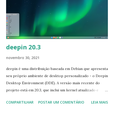
s
deepin 20.3
novembro 30, 2021
deepin é uma distribuição baseada em Debian que apresenta
seu próprio ambiente de desktop personalizado - o Deepin
Desktop Environment (DDE). A versão mais recente do
projeto está em 20.3, que inclui um kernel atualizado e
melhor suporte para partições NTFS. "No deepin 20.3, o
COMPARTILHAR
POSTAR UM COMENTÁRIO
LEIA MAIS
kernel Stable é atualizado para a versão 5.15 com melhor
compatibilidade, as vulnerabilidades de segurança do