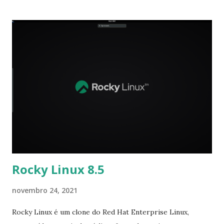
codinome 'Gemini' foi lançada. Esta atualização inclui um
conjunto de segurança e correções de bugs, recebe o
Debian Bullseye 11.1 mais recente. Bem como o ambiente de
desktop Trinity R14.0.11 versões estáveis. A versão de
manutenção do desktop Trinity da série R14 tem o objetivo
de trazer correções de bugs, preservando a estabilidade
geral. Você pode encontrar as notas de versão completas
do desktop Trinity e a lista de novos recursos no site do
ambiente de desktop Trinity. No momento, estamos
promovendo todas as alterações mencionado acima nos
repositórios Q4OS, o processo de atualização auto...
Rocky Linux 8.5
novembro 24, 2021
Rocky Linux é um clone do Red Hat Enterprise Linux,