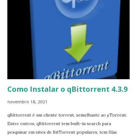
Como Instalar o qBittorrent 4.3.9
novembro 18, 2021
qBittorrent é um cliente torrent, semelhante ao μTorrent.
Entre outros, qBittorrent tem built-in search para
pesquisar em sites de BitTorrent populares, tem filas