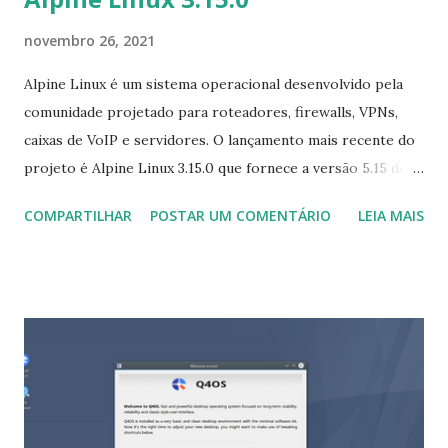
novembro 26, 2021
Alpine Linux é um sistema operacional desenvolvido pela
comunidade projetado para roteadores, firewalls, VPNs,
caixas de VoIP e servidores. O lançamento mais recente do
projeto é Alpine Linux 3.15.0 que fornece a versão 5.15 do
kernel Linux junto com desktops atualizados, ferramentas
COMPARTILHAR
POSTAR UM COMENTÁRIO
LEIA MAIS
de desenvolvimento e criptografia de disco do instalador
do sistema. A equipe Alpine anunciou que a ferramenta sudo
está sendo migrada para o repositório da comunidade e
OpenDoas agora é a ferramenta recomendada para uso
para escalonamento de privilégios. "Temos o prazer de
anunciar o lançamento do Alpine Linux 3.15.0, o primeiro da
série estável v3.15. Destaques: Linux kernel 5.15 (LTS), llvm
12, nodejs 16.13 (LTS) / nodejs-current 17.0, postgresql 14 ,