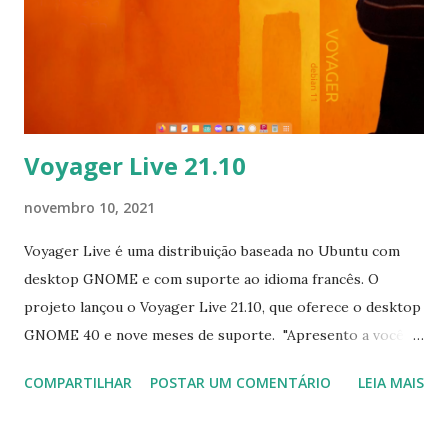
Voyager Live 21.10
novembro 10, 2021
Voyager Live é uma distribuição baseada no Ubuntu com
desktop GNOME e com suporte ao idioma francês. O
projeto lançou o Voyager Live 21.10, que oferece o desktop
GNOME 40 e nove meses de suporte. "Apresento a vocês
Voyager 21.10 GE, que continua a aventura com o GNOME
COMPARTILHAR
POSTAR UM COMENTÁRIO
LEIA MAIS
Shell para desktop versão 40, introduzindo novos
recursos, suporte para novos sistemas e tecnologias e um
layout totalmente novo com mudanças visuais para