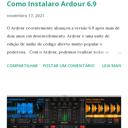
Como Instalaro Ardour 6.9
novembro 17, 2021
O Ardour recentemente alcançou a versão 6.9 após mais de
dois anos em desenvolvimento. Ardour é uma suíte de
edição de áudio de código aberto muito popular e
poderosa. Com o Ardour, podemos realizar todas as
tarefas pertinentes a uma suíte de edição de áudio, como
COMPARTILHAR
POSTAR UM COMENTÁRIO
LEIA MAIS
gravação, edição e mixagem de áudio e trilhas MIDI com
resultados profissionais. Ressalta-se que o Ardour é um
aplicativo voltado para o usuário comum, mas para
engenheiros de som ou músicos que necessitem deste tipo
de software. Para saber todas as novidades clique aqui .
Para instalar no Ubuntu, Linux Mint e derivados, execute: $
sudo apt install ardour