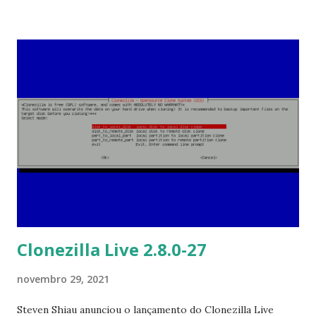
sistema são corrigidas, alguns aplicativos deepin vêm com
novos recursos e otimizações para atender às necessidades
em diferentes cenários e os problemas de DDE são
corrigidos e otimizados para melhorar o experiência geral
do usuário. O kernel Stable é atualizado para a versão 5.15
com melhor suporte para processadores Intel 12ª geração
e sistemas de arquivos NTFS e melhor compatibilidade de
sistema. Tanto os kernels LTS quanto Stable podem ser
instalados e atualizados manualmente em deepin. O álbum
oferece uma melhor seleção de lote de fotos e novos
botões para ações rápidas, suporta importação, vi...
Clonezilla Live 2.8.0-27
novembro 29, 2021
Steven Shiau anunciou o lançamento do Clonezilla Live