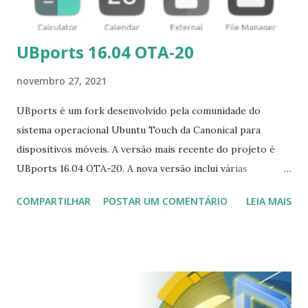
- aprimorada para se referir aos dado...
UBports 16.04 OTA-20
novembro 27, 2021
UBports é um fork desenvolvido pela comunidade do
sistema operacional Ubuntu Touch da Canonical para
dispositivos móveis. A versão mais recente do projeto é
UBports 16.04 OTA-20. A nova versão inclui várias
alterações nas notificações. "Implementamos suporte para
COMPARTILHAR
POSTAR UM COMENTÁRIO
LEIA MAIS
LED de notificação para dispositivos com base Halium 9. Se
seu dispositivo ainda não estiver piscando, lembre-se de
que muitos dispositivos recentes não têm mais LED de
notificação: Vollaphone e Pixel 3a não podem piscar
fisicamente, por exemplo. A vibração também funciona
agora para receber notificações nesses dispositivos.