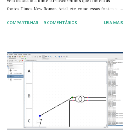
vem instalado a fonte ttf-mscorefonts que contém as
fontes Times New Roman, Arial, etc, como essas fontes são
muito útil para os universitários, pelo mundo corporativo e
COMPARTILHAR
9 COMENTÁRIOS
LEIA MAIS
a Associação Brasileira de Normas Técnicas (ABNT), exige
que os trabalhos sejam entregues nas fontes Times New
Roman e Arial, por meio desta postagem espero pode
ajudar a todos com a instalação da fonte ttf-mscorefonts
que contém essas fontes. Ao instalar o GNU/Linux abra o
terminal e execute o comando: $ sudo apt-get install ttf-
mscorefonts-installer Leia os termos de uso e avance
clicando em “Ok” Agora aceite os termos de uso clicando
em “Sim” Pronto agora abra o LibreOffice e veja se as
fontes Times New Roman, Arial estão instaladas. Caso
ocorra algum erro ou precisa reinstalar, execute: $ sudo
apt-get install --reinstall ttf-mscorefonts-installer