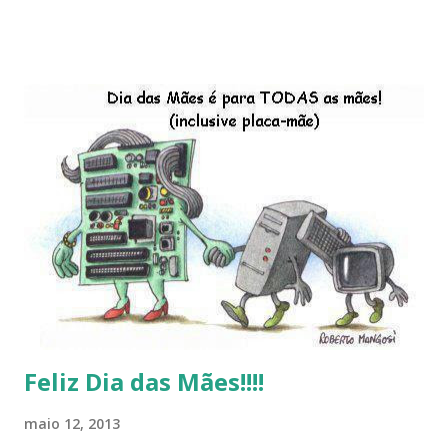
descontinução do BigLinux do DreanLinux entre outr as
distro, o lançamento do liv ro da S B P - Software Publico
Brasileiro, os dois anos do LibreOffice, o prime iro Hackday
do LibreOffice , o IX Latinoware, a Microsoft boicotando o
Linux (como sempre), o lançamento do Windows 8 e a sua
baixa taxa de adesão pelos usuários, entre out ros. Gostaria
de desejar a todos Boas Festas e que em 2013 possamos
estar juntos novamente. Feliz Natal!!!! F eli z 2013 a todos!!!
Feliz Dia das Mães!!!!
maio 12, 2013