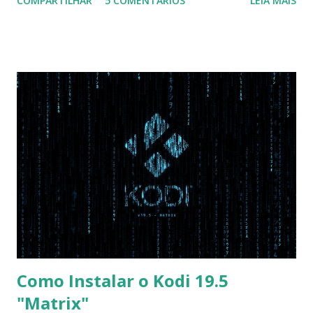
COMPARTILHAR
5 COMENTÁRIOS
LEIA MAIS
Na inicialização aperte F2 para acessar a BIOS e então faça
as seguintes alterações: Advanced : Fast BIOS Mode ->
Disabled AHCI Mode Control -> Manual ( Atenção: Se você
não for usar exclusivamente Linux, mas sim fazer dual boot
com Win, deixe essa opção no Auto ) Set AHCI Mode ->
Disabled USB S3 Wake-up -> Enabled Boot: Secure Boot ->
Disabled OS Mode Selection -> UEFI and CSM OS (Essa
opção garante boot com Win e Linux) Boot > Boot Priority
Order USB HDD: SATA CD: SATA HDD: Essa ordem de boot
vai garantir que ele tente primeiro o boot pela USB, depois
pelo CD e por último no HD. Apenas as opções acima são
as necessá...
Como Instalar o Kodi 19.5
"Matrix"