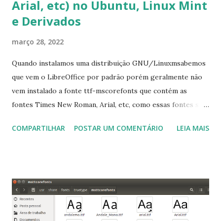
Arial, etc) no Ubuntu, Linux Mint
e Derivados
março 28, 2022
Quando instalamos uma distribuição GNU/Linuxmsabemos
que vem o LibreOffice por padrão porém geralmente não
vem instalado a fonte ttf-mscorefonts que contém as
fontes Times New Roman, Arial, etc, como essas fontes são
muito útil para os universitários, pelo mundo corporativo e
COMPARTILHAR
POSTAR UM COMENTÁRIO
LEIA MAIS
a Associação Brasileira de Normas Técnicas (ABNT), exige
que os trabalhos sejam entregues nas fontes Times New
Roman e Arial, por meio desta postagem espero pode
ajudar a todos com a instalação da fonte ttf-mscorefonts
que contém essas fontes. Ao instalar o GNU/Linux abra o
terminal e execute o comando: $ sudo apt-get install ttf-
mscorefonts-installer Leia os termos de uso e avance