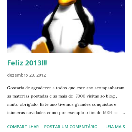
Feliz 2013!!!
dezembro 23, 2012
Gostaria de agradecer a todos que este ano acompanharam
as matérias postadas e as mais de 7000 visitas ao blog ,
muito obrigado. Este ano tivemos grandes conquistas e
inúmeras novidades como por exemplo o fim do MSN no
início de 2013, a criação da União Livre e o desenvolvimento
COMPARTILHAR
POSTAR UM COMENTÁRIO
LEIA MAIS
do Kaiana que será lançada em 2013, distro nacional , a