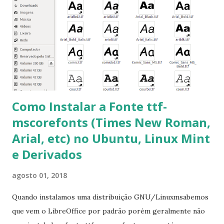
clicando em “Ok” Agora aceite os termos de uso clicando
em “Sim” Pronto agora abra o LibreOffice e veja se as
fontes Times New Roman, Arial estão instaladas. Caso
ocorra algum erro ou precisa reinstalar, execute: $ sudo
apt-get install --reinstall ttf-mscorefonts-installer
Como Instalar a Fonte ttf-
mscorefonts (Times New Roman,
Arial, etc) no Ubuntu, Linux Mint
e Derivados
agosto 01, 2018
Quando instalamos uma distribuição GNU/Linuxmsabemos
que vem o LibreOffice por padrão porém geralmente não