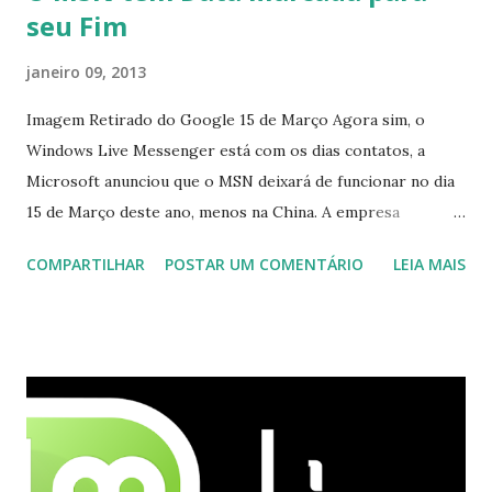
seu Fim
janeiro 09, 2013
Imagem Retirado do Google 15 de Março Agora sim, o
Windows Live Messenger está com os dias contatos, a
Microsoft anunciou que o MSN deixará de funcionar no dia
15 de Março deste ano, menos na China. A empresa
aconselha a todos os usuários a usarem o Skype que foi
COMPARTILHAR
POSTAR UM COMENTÁRIO
LEIA MAIS
integrado com o serviço do MSN, segundo a empresa, os
usuários estão sendo notificados por e-mail sobre como
proceder para fazer esta mudança de plataforma (eu não
recebi até agora tal notificação). Acho o Skype melhor que
o Windows Live (assim como muitos profissionais de TI) ,
mesmo na versão para Linux, claro, sempre existem outras
opções e o Pidgin, que se mostra como opção.