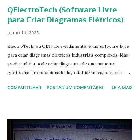
QElectroTech (Software Livre
para Criar Diagramas Elétricos)
junho 11, 2025
ElectroTech, ou QET, abreviadamente, é um software livre
para criar diagramas elétricos industriais complexos. Mas
você também pode criar diagramas de encanamento,
geotermia, ar condicionado, layout, hidráulica, pneumática,
domótica, PID, fotovoltaica, encanamento de piscinas, etc.!
COMPARTILHAR
POSTAR UM COMENTÁRIO
LEIA MAIS
Na última versão 0.100, a coleção contém mais de 8.000
símbolos... Mais informações clique aqui . Para baixar clique
no link: https://qelectrotech.org/download.php