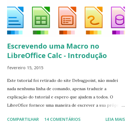
kodi*
Escrevendo uma Macro no
LibreOffice Calc - Introdução
fevereiro 15, 2015
Este tutorial foi retirado do site Debugpoint, não mudei
nada nenhuma linha de comando, apenas traduzir a
explicação do tutorial e espero que ajudem a todos. O
LibreOfice fornece uma maneira de escrever a sua própria
macro para automatizar várias tarefas repetitivas em seu
COMPARTILHAR
14 COMENTÁRIOS
LEIA MAIS
aplicativo de escritório. Você pode usar Python ou Basic
para o desenvolvimento do macro. Este tutorial se