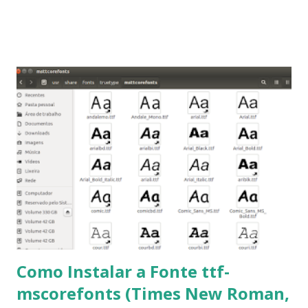
Linux Mint 17, Pinguy OS 14.04, Elementary OS 0.3, Deepin
2014, Peppermint Five, LXLE 14.04 and Linux Lite 2 2 ,
DuZeru, Kaiana e derivados . Segue alguns comandos
importantes para manutenção do sistema, principalmente
para usuários iniciantes... 1- Atualizar a lista de pacotes: $
sudo apt-get update 2- Atualizar toda a distro: $ sudo apt-
get -f dist-upgrade ou update-manager -d -c 3- Instalar
pacotes: $ sudo apt-get install [nome do pacote] 4-
Procurar arquivos corrompidos: $ sudo apt-get check 5-
Corrigir problemas de dependências, concluir instalação de
pacotes pendentes e outros erros: $ sudo apt-get -f install
6- Se o comando sudo apt-get -f install nã...
Como Instalar a Fonte ttf-
mscorefonts (Times New Roman,