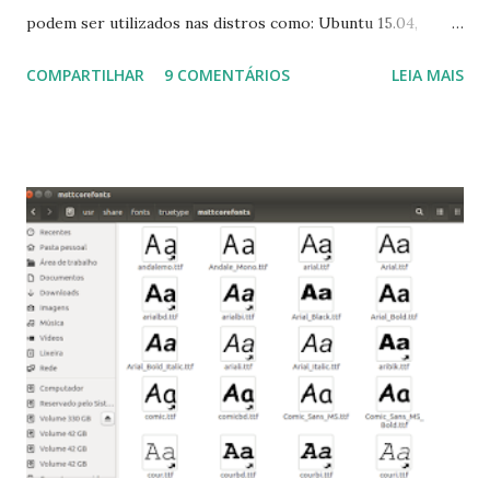
podem ser utilizados nas distros como: Ubuntu 15.04,
Ubuntu 14.10, Ubuntu 14.04 , Linux Mint 17.2, Linux Mint 17.1,
COMPARTILHAR
9 COMENTÁRIOS
LEIA MAIS
Linux Mint 17, Pinguy OS 14.04, Elementary OS 0.3, Deepin
2014, Peppermint Five, LXLE 14.04 and Linux Lite 2 2 ,
DuZeru, Kaiana e derivados . Segue alguns comandos
importantes para manutenção do sistema, principalmente
para usuários iniciantes... 1- Atualizar a lista de pacotes: $
sudo apt-get update 2- Atualizar toda a distro: $ sudo apt-
get -f dist-upgrade ou update-manager -d -c 3- Instalar
pacotes: $ sudo apt-get install [nome do pacote] 4-
Procurar arquivos corrompidos: $ sudo apt-get check 5-
Corrigir problemas de dependências, concluir instalação de
pacotes pendentes e outros erros: $ sudo apt-get -f install
6- Se o comando sudo apt-get -f install nã...