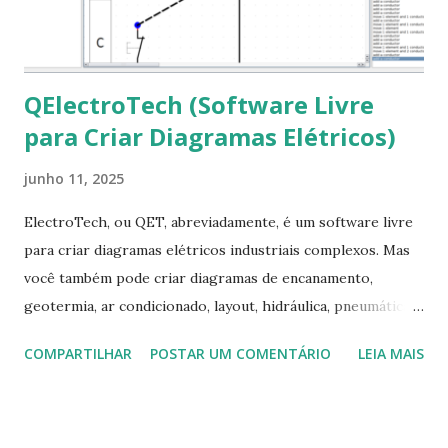
apt-get install --reinstall ttf-mscorefonts-installer
QElectroTech (Software Livre
para Criar Diagramas Elétricos)
junho 11, 2025
ElectroTech, ou QET, abreviadamente, é um software livre
para criar diagramas elétricos industriais complexos. Mas
você também pode criar diagramas de encanamento,
geotermia, ar condicionado, layout, hidráulica, pneumática,
domótica, PID, fotovoltaica, encanamento de piscinas, etc.!
COMPARTILHAR
POSTAR UM COMENTÁRIO
LEIA MAIS
Na última versão 0.100, a coleção contém mais de 8.000
símbolos... Mais informações clique aqui . Para baixar clique
no link: https://qelectrotech.org/download.php