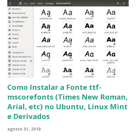
que contém essas fontes. Ao instalar o GNU/Linux abra o
terminal e execute o comando: $ sudo apt-get install ttf-
mscorefonts-installer Leia os termos de uso e avance
clicando em “Ok” Agora aceite os termos de uso clicando
em “Sim” Pronto agora abra o LibreOffice e veja se as
fontes Times New Roman, Arial estão instaladas. Caso
ocorra algum erro ou precisa reinstalar, execute: $ sudo
apt-get install --reinstall ttf-mscorefonts-installer
Como Instalar a Fonte ttf-
mscorefonts (Times New Roman,
Arial, etc) no Ubuntu, Linux Mint
e Derivados
agosto 01, 2018