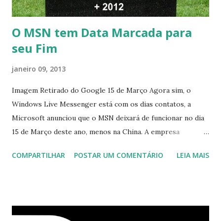
O MSN tem Data Marcada para
seu Fim
janeiro 09, 2013
Imagem Retirado do Google 15 de Março Agora sim, o
Windows Live Messenger está com os dias contatos, a
Microsoft anunciou que o MSN deixará de funcionar no dia
15 de Março deste ano, menos na China. A empresa
aconselha a todos os usuários a usarem o Skype que foi
COMPARTILHAR
POSTAR UM COMENTÁRIO
LEIA MAIS
integrado com o serviço do MSN, segundo a empresa, os
usuários estão sendo notificados por e-mail sobre como
proceder para fazer esta mudança de plataforma (eu não
recebi até agora tal notificação). Acho o Skype melhor que
o Windows Live (assim como muitos profissionais de TI) ,