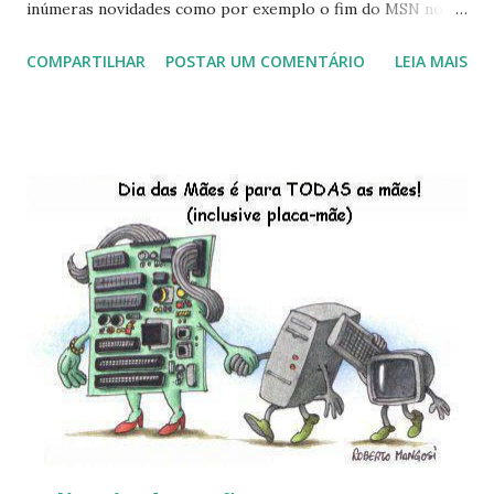
inúmeras novidades como por exemplo o fim do MSN no
início de 2013, a criação da União Livre e o desenvolvimento
COMPARTILHAR
POSTAR UM COMENTÁRIO
LEIA MAIS
do Kaiana que será lançada em 2013, distro nacional , a
descontinução do BigLinux do DreanLinux entre outr as
distro, o lançamento do liv ro da S B P - Software Publico
Brasileiro, os dois anos do LibreOffice, o prime iro Hackday
do LibreOffice , o IX Latinoware, a Microsoft boicotando o
Linux (como sempre), o lançamento do Windows 8 e a sua
baixa taxa de adesão pelos usuários, entre out ros. Gostaria
de desejar a todos Boas Festas e que em 2013 possamos
estar juntos novamente. Feliz Natal!!!! F eli z 2013 a todos!!!