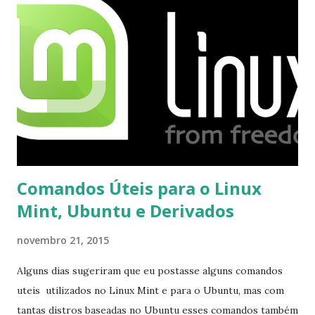
mesmo na versão para Linux, claro, sempre existem outras
opções e o Pidgin, que se mostra como opção.
Comandos Úteis para o Linux
Mint, Ubuntu e Derivados
novembro 21, 2015
Alguns dias sugeriram que eu postasse alguns comandos
uteis utilizados no Linux Mint e para o Ubuntu, mas com
tantas distros baseadas no Ubuntu esses comandos também