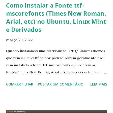
Como Instalar a Fonte ttf-
mscorefonts (Times New Roman,
Arial, etc) no Ubuntu, Linux Mint
e Derivados
março 28, 2022
Quando instalamos uma distribuição GNU/Linuxmsabemos
que vem o LibreOffice por padrão porém geralmente não
vem instalado a fonte ttf-mscorefonts que contém as
fontes Times New Roman, Arial, etc, como essas fontes são
muito útil para os universitários, pelo mundo corporativo e
COMPARTILHAR
POSTAR UM COMENTÁRIO
LEIA MAIS
a Associação Brasileira de Normas Técnicas (ABNT), exige
que os trabalhos sejam entregues nas fontes Times New
Roman e Arial, por meio desta postagem espero pode
ajudar a todos com a instalação da fonte ttf-mscorefonts