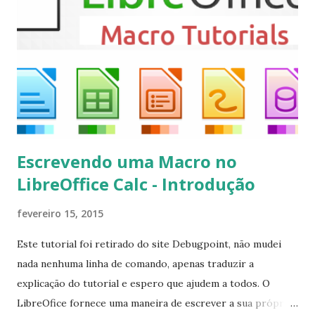
instalar codecs de áudio e outros complementos,
executando: $ sudo apt-get install --install-suggests
kodi Para remover, execute: $ sudo apt-get remove
kodi*
Escrevendo uma Macro no
LibreOffice Calc - Introdução
fevereiro 15, 2015
Este tutorial foi retirado do site Debugpoint, não mudei
nada nenhuma linha de comando, apenas traduzir a
explicação do tutorial e espero que ajudem a todos. O
LibreOfice fornece uma maneira de escrever a sua própria