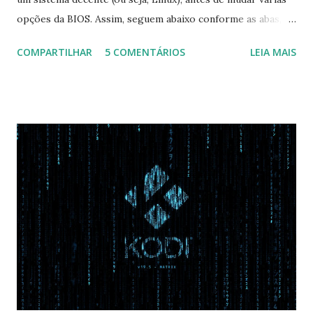
opções da BIOS. Assim, seguem abaixo conforme as abas, a
configuração da BIOS necessária para conseguir fazer boot.
COMPARTILHAR
5 COMENTÁRIOS
LEIA MAIS
Na inicialização aperte F2 para acessar a BIOS e então faça
as seguintes alterações: Advanced : Fast BIOS Mode ->
Disabled AHCI Mode Control -> Manual ( Atenção: Se você
não for usar exclusivamente Linux, mas sim fazer dual boot
com Win, deixe essa opção no Auto ) Set AHCI Mode ->
Disabled USB S3 Wake-up -> Enabled Boot: Secure Boot ->
Disabled OS Mode Selection -> UEFI and CSM OS (Essa
opção garante boot com Win e Linux) Boot > Boot Priority
Order USB HDD: SATA CD: SATA HDD: Essa ordem de boot
vai garantir que ele tente primeiro o boot pela USB, depois
pelo CD e por último no HD. Apenas as opções acima são
as necessá...