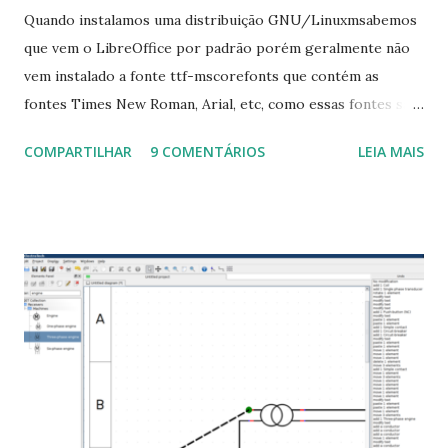
Quando instalamos uma distribuição GNU/Linuxmsabemos
que vem o LibreOffice por padrão porém geralmente não
vem instalado a fonte ttf-mscorefonts que contém as
fontes Times New Roman, Arial, etc, como essas fontes são
muito útil para os universitários, pelo mundo corporativo e
COMPARTILHAR
9 COMENTÁRIOS
LEIA MAIS
a Associação Brasileira de Normas Técnicas (ABNT), exige
que os trabalhos sejam entregues nas fontes Times New
Roman e Arial, por meio desta postagem espero pode
ajudar a todos com a instalação da fonte ttf-mscorefonts
que contém essas fontes. Ao instalar o GNU/Linux abra o
terminal e execute o comando: $ sudo apt-get install ttf-
mscorefonts-installer Leia os termos de uso e avance
clicando em “Ok” Agora aceite os termos de uso clicando
em “Sim” Pronto agora abra o LibreOffice e veja se as
fontes Times New Roman, Arial estão instaladas. Caso
ocorra algum erro ou precisa reinstalar, execute: $ sudo