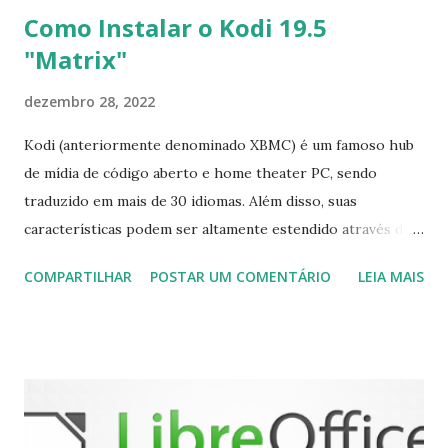
Como Instalar o Kodi 19.5
"Matrix"
dezembro 28, 2022
Kodi (anteriormente denominado XBMC) é um famoso hub
de mídia de código aberto e home theater PC, sendo
traduzido em mais de 30 idiomas. Além disso, suas
características podem ser altamente estendido através de
plugins de terceiros e extensões e tem suporte para PVR
COMPARTILHAR
POSTAR UM COMENTÁRIO
LEIA MAIS
(personal video recorder). A versão final do Kodi 19.5
“Matrix” foi lançado, chegando com alterações que podem
ser vistas clicando aqui . Para instalar no Ubuntu, Linux
Mint, Elementary OS e derivados, execute: $ sudo add-apt-
repository ppa:team-xbmc/ppa $ sudo apt-get update $
sudo apt-get install kodi Use o comando a seguir para