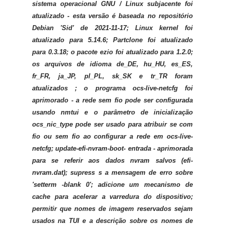
sistema operacional GNU / Linux subjacente foi
atualizado - esta versão é baseada no repositório
Debian 'Sid' de 2021-11-17; Linux kernel foi
atualizado para 5.14.6; Partclone foi atualizado
para 0.3.18; o pacote ezio foi atualizado para 1.2.0;
os arquivos de idioma de_DE, hu_HU, es_ES,
fr_FR, ja_JP, pl_PL, sk_SK e tr_TR foram
atualizados ; o programa ocs-live-netcfg foi
aprimorado - a rede sem fio pode ser configurada
usando nmtui e o parâmetro de inicialização
ocs_nic_type pode ser usado para atribuir se com
fio ou sem fio ao configurar a rede em ocs-live-
netcfg; update-efi-nvram-boot- entrada - aprimorada
para se referir aos dados nvram salvos (efi-
nvram.dat); supress s a mensagem de erro sobre
'setterm -blank 0'; adicione um mecanismo de
cache para acelerar a varredura do dispositivo;
permitir que nomes de imagem reservados sejam
usados ​​na TUI e a descrição sobre os nomes de