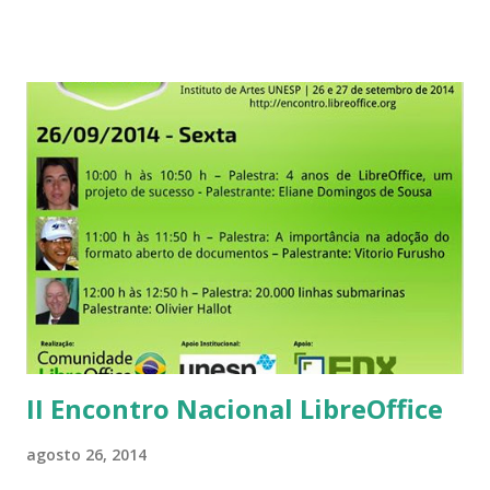
Veja que isso reflete como as pessoas estão se dando conta
de que, o trabalho colaborativo e voluntário, é
extremamente dignificante e significante para diminuir as
diferenças. E a cada nova edição, vamos descobrindo coisas
muito interessantes sobre a utilização do LibreOffice nas
empresas. O interesse em comunicar, ao quatro ventos,
também é crescente. Houve um tempo em que isso era dito
em voz baixa. Hoje isso soa em terra, no ar e ao mar. Um
exemplo é a EMGEPRON – empresa pública vinculada ao
Ministério da Defesa. Usa o LibreOffice, bem como, criou
extensões necessárias para utilização em seus documentos.
Prova que o LibreOffice adequa-se a todas as n...
II Encontro Nacional LibreOffice
agosto 26, 2014