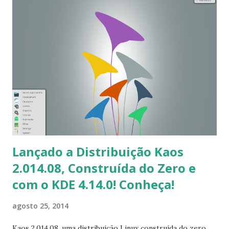
agosto de 1991, pedindo ajuda para testar sua nova
operação sistema. As coisas não mudaram tanto assim
nesse meio tempo e ele ainda envia e-mails sobre o novo
Linux libera, apesar de naquela época não se chamava assim.
"Eu estou fazendo um sistema operacional (livre) (apenas
um hobby. Este tem sido preparado desde abril, e está
começando a ficar pronto. Gostaria qualquer feedback
sobre coisas que as pessoas gostam / não gostam no
minix, como meu OS se parece com ela...
Lançado a Distribuição Kaos
2.014.08, Construída do Zero e
com o KDE 4.14.0! Conheça!
agosto 25, 2014
Kaos 2.014,08, uma distribuição Linux construída do zero