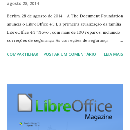
agosto 28, 2014
Berlim, 28 de agosto de 2014 – A The Document Foundation
anuncia o LibreOffice 4.3.1, a primeira atualização da família
LibreOffice 4.3 “Novo”, com mais de 100 reparos, incluindo
correções de segurança. As correções de segurança
também foram incluídas na família LibreOffice 4.2.6, e todos
COMPARTILHAR
POSTAR UM COMENTÁRIO
LEIA MAIS
os usuários estão convidados a suas instalações o quanto
antes. Os que já baixaram e instalaram a versão 4.2.6 do
LibreOffice em início de agosto, devem fazê-lo de novo. O
LibreOffice 4.3.1 e o LibreOffice 4.2.6 serão temas de debate
na LibreOffice Conference em Berna, de 3 a 5 de setembro,
com um grande número de sessões sobre desenvolvimento,
comunidade, marketing e migrações. O programa do
evento pode ser consultado em
https://conference.libreoffice.org/2014/program . As
pessoas interessadas nos detalhes técnicos sobre o