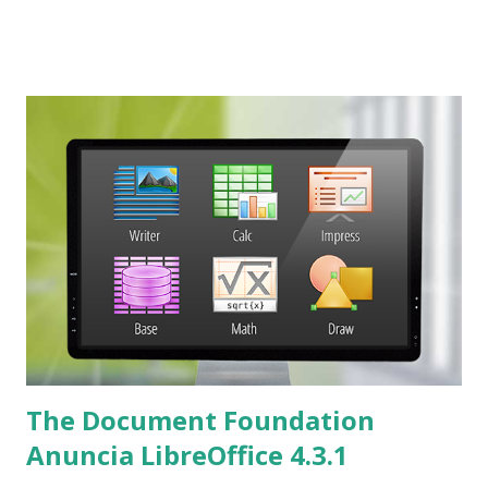
Compatibilidade e a Interoperabilidade, suas vantagens em
relação à suíte de escritório proprietária e as novidades do
aplicativo tanto na versão 4.2 e da versão 4.3 e na
demonstração da suíte e da revista LibreOffice Magazine. O
ponto forte foi na questão da segurança dos dados e a
surpresa que os documentos feitos na suíte proprietária
não pertence a eles e sim a Microsoft Office e que todos só
tem a licença de uso enquanto no LibreOffice os
documentos feitos no LibreOffice pertence a eles onde foi
comentado sobre o Projeto Document Liberation criado na
esperança que possa dar poderes ao indivíduos,
organizações e governos para recuperar seu...
The Document Foundation
Anuncia LibreOffice 4.3.1