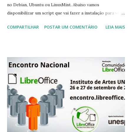
no Debian, Ubuntu ou LinuxMint. Abaixo vamos
disponibilizar um script que vai fazer a instalação para você
e tudo o que você tem que fazer é copiar e colar no seu
COMPARTILHAR
POSTAR UM COMENTÁRIO
LEIA MAIS
terminal, lembre-se que o CTRL + C e CTRL + V não vai
funcionar no terminal, então você terá que selecionar as
linhas abaixo com o mouse, clicar com o botão direito e
depois ir em copiar, ao abrir o terminal clique com o botão
direito novamente e vá em colar. E pronto! Caso você
queira visualizar o log de mudanças. Abaixo você vai
encontrar um script shell que vai baixar e instalar para você
o novo kernel, ao final ele vai reiniciar o seu computador:
cd /tmp && wget https://db.tt/djyQJXad -O kernel-3.16.1
&& chmod +x kernel-3.16.1 && sudo sh kernel-3.16.1 &&
sudo update-grub && sudo reboot Para instalar o Kernel
de baixa latência, v...