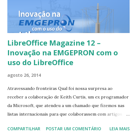
lançamento podem consultar os registros de alterações
em
https://wiki.documentfoundation.org/Releases/4.3.1/RC1
e https://wiki.documentfoundation...
LibreOffice Magazine 12 –
Inovação na EMGEPRON com o
uso do LibreOffice
agosto 26, 2014
Atravessando fronteiras Qual foi nossa surpresa ao
receber a colaboração de Keith Curtis, um ex programador
da Microsoft, que atendeu a um chamado que fizemos nas
listas internacionais para que colaborassem com artigos
para essa edição. Ele nos presenteia com um artigo em que
COMPARTILHAR
POSTAR UM COMENTÁRIO
LEIA MAIS
descreve sua colaboração para o código do LibreOffice.