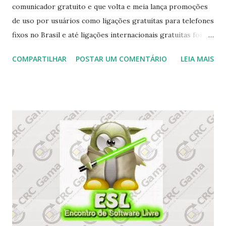
comunicador gratuito e que volta e meia lança promoções
de uso por usuários como ligações gratuitas para telefones
fixos no Brasil e até ligações internacionais gratuitas foi
lançado para o Linux, mas nem tudo é flores, a versão oficial
COMPARTILHAR
POSTAR UM COMENTÁRIO
LEIA MAIS
está disponível apenas para derivados do Debian, o pacote
é ".deb" . O Viber pode ser instalado no Windows, Mac e
agora no GNU\Linux. Para mais informações acesse o site
do Viber.