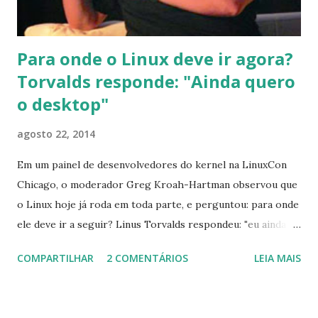
quãopronto este sistema operacional é para inte...
Para onde o Linux deve ir agora?
Torvalds responde: "Ainda quero
o desktop"
agosto 22, 2014
Em um painel de desenvolvedores do kernel na LinuxCon
Chicago, o moderador Greg Kroah-Hartman observou que
o Linux hoje já roda em toda parte, e perguntou: para onde
ele deve ir a seguir? Linus Torvalds respondeu: "eu ainda
quero o desktop" , e recebeu os aplausos da plateia. Em
COMPARTILHAR
2 COMENTÁRIOS
LEIA MAIS
seguida Torvalds complementou: o desafio no desktop não
é um problema do kernel, e sim de toda a infraestrutura.
Mas ele acredita que chegará lá um dia. ( via