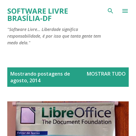
Pular para o conteúdo principal
SOFTWARE LIVRE
BRASÍLIA-DF
"Software Livre… Liberdade significa
responsabilidade, é por isso que tanta gente tem
medo dela."
P
Mostrando postagens de
MOSTRAR TUDO
o
agosto, 2014
s
t
a
g
e
n