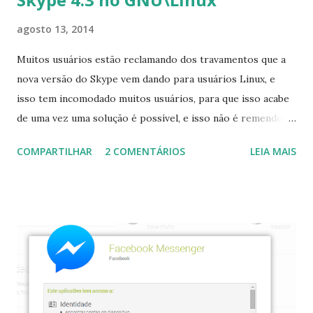
agosto 13, 2014
Muitos usuários estão reclamando dos travamentos que a
nova versão do Skype vem dando para usuários Linux, e
isso tem incomodado muitos usuários, para que isso acabe
de uma vez uma solução é possível, e isso não é remendo
ou a famosa gambiarra trata-se de um erro da própria
COMPARTILHAR
2 COMENTÁRIOS
LEIA MAIS
Microsoft que não consegue gerenciar corretamente o
arquivo de configurações do usuário do Skype, estamos
cansados de saber que a Microsoft costuma lançar qualquer
coisa de qualquer maneira para o Linux, mas vamos
corrigir. Primeiro vamos remover o arquivo de
configuração feito da pior maneira por eles: $ rm -rf
~/.Skype Agora vamos criar o arquivo corretamente, siga
os passos: Você deve instalar o sqlite3 procure-o em sua