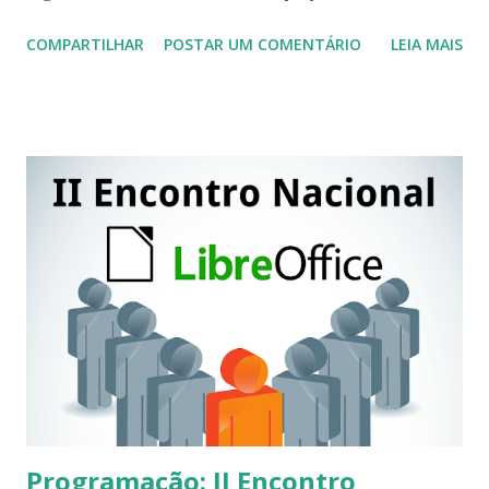
inúmeras distros são ou foram baseadas nela como é o caso
COMPARTILHAR
POSTAR UM COMENTÁRIO
LEIA MAIS
de uma das distros mais populares e utilizadas pelos
usuários o "Ubuntu" . Mais uma vez a comunidade
LibreOffice se fez presente no evento com a palestra
"Apresentando LibreOffice", assim como tivemos a presença
de um dos organizadores do Latinoware o Srº Silvio
Palmiere com a palestra "BOPE (Batalhão Orientado a
Programações Especiais)" , João Kzam com a palestra
"Google Muito Alem da Busca" , Luiz Guilherme com a
palestra "Pericia Digital" e muitas outras palestras voltadas
usando o Debian. Durante todo o evento ocorreu a install
fest com a instalação de Debian e a distribuição da ISO para
quem instalasse a distro em sua máquina...
Programação: II Encontro