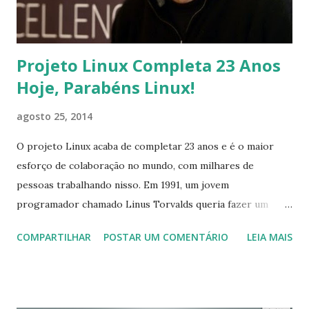
Projeto Linux Completa 23 Anos
Hoje, Parabéns Linux!
agosto 25, 2014
O projeto Linux acaba de completar 23 anos e é o maior
esforço de colaboração no mundo, com milhares de
pessoas trabalhando nisso. Em 1991, um jovem
programador chamado Linus Torvalds queria fazer um
sistema operacional livre que não ia ser tão grande quanto
COMPARTILHAR
POSTAR UM COMENTÁRIO
LEIA MAIS
o projeto GNU e que era apenas um hobby. Ele começou
algo que viria a ser o sistema operacional de maior sucesso
no planeta, mas ninguém teria sido capaz de adivinhar-lo de
volta depois. Linus Torvalds enviou um e-mail em 25 de