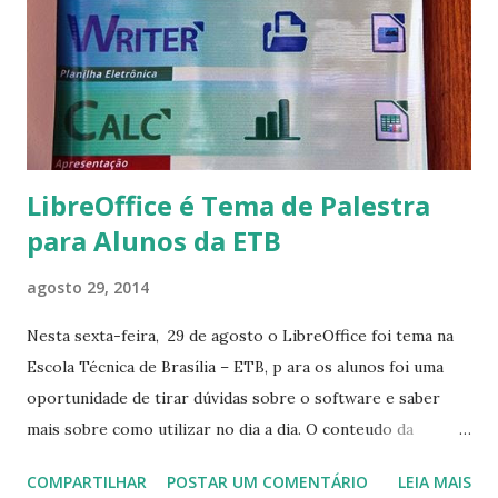
s
LibreOffice é Tema de Palestra
para Alunos da ETB
agosto 29, 2014
Nesta sexta-feira, 29 de agosto o LibreOffice foi tema na
Escola Técnica de Brasília – ETB, p ara os alunos foi uma
oportunidade de tirar dúvidas sobre o software e saber
mais sobre como utilizar no dia a dia. O conteudo da
palestre foi: Apresentação do LibreOffice contando a
COMPARTILHAR
POSTAR UM COMENTÁRIO
LEIA MAIS
historia do aplicativo, O que é o LibreOffice,