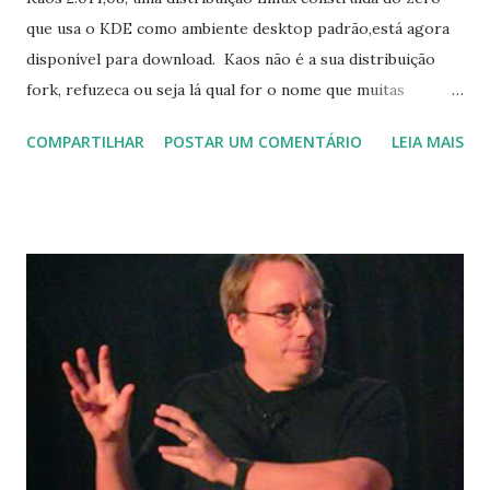
que usa o KDE como ambiente desktop padrão,está agora
disponível para download. Kaos não é a sua distribuição
fork, refuzeca ou seja lá qual for o nome que muitas
pessoas dão, porqueos desenvolvedores não optaram por
COMPARTILHAR
POSTAR UM COMENTÁRIO
LEIA MAIS
baseá-lo em outra coisa. "Com o KDE liberando a nova
versão principal do KDE 4.14.0, oferecendo principalmente
melhorias e correções de erros, Kaos tem o prazer de
apresentar-lhe uma nova ISO com KDE 4.14.0 o mesmo dia
em que foi lançado. Tal como acontece com o KAOS, muitos
desenvolvedores do KDE estão focados napróxima
experiência (Plasma 5) ou portar para o KDE Frameworks
(com base em QT5). Principalmente, o lançamento 4.14
serve para aspectos do fluxo de trabalho. Esta versão
oferece mais estabilidade do software, com pouca ênfase
em coisas novas. " Kaos é, provavelmente, o primeiro
sistema operacional a obter o novo KDE 4.14, que mostra o