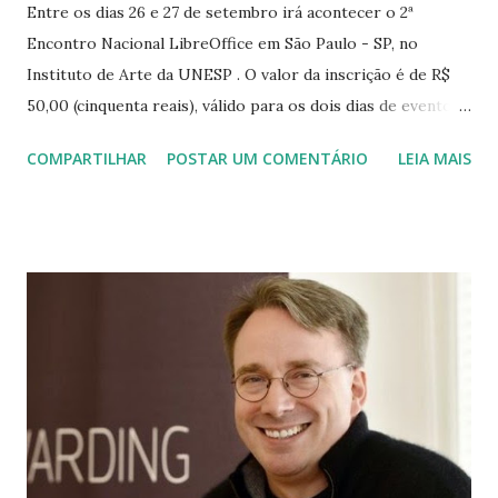
Entre os dias 26 e 27 de setembro irá acontecer o 2ª
Encontro Nacional LibreOffice em São Paulo - SP, no
Instituto de Arte da UNESP . O valor da inscrição é de R$
50,00 (cinquenta reais), válido para os dois dias de evento, e
podem ser feitas pelo link:
COMPARTILHAR
POSTAR UM COMENTÁRIO
LEIA MAIS
http://encontro.libreoffice.org/inscricao Veja abaixo a
grade de palestras do 1º dia do Encontro Nacional Veja
abaixo a grade de oficinas do 1º dia do Encontro Nacional
Veja abaixo a grade de palestras do 2ª dia do Encontro
Nacional Veja abaixo a grade de oficinas do 2ª dia do
Encontro Nacional Para mais informações acesse o site do
evento: http://encontro.libreoffice.org/