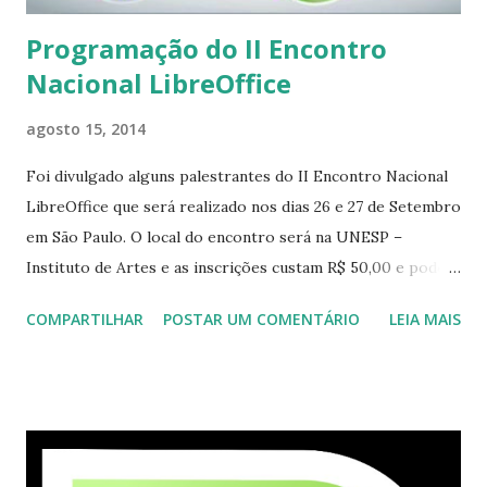
Programação do II Encontro
Nacional LibreOffice
agosto 15, 2014
Foi divulgado alguns palestrantes do II Encontro Nacional
LibreOffice que será realizado nos dias 26 e 27 de Setembro
em São Paulo. O local do encontro será na UNESP –
Instituto de Artes e as inscrições custam R$ 50,00 e podem
ser feitas pelo site abaixo:
COMPARTILHAR
POSTAR UM COMENTÁRIO
LEIA MAIS
http://encontro.libreoffice.org/inscricao Veja as palestras
e os palestrantes abaixo divulgados pela organização:
Para mais informações acesse:
http://encontro.libreoffice.org/