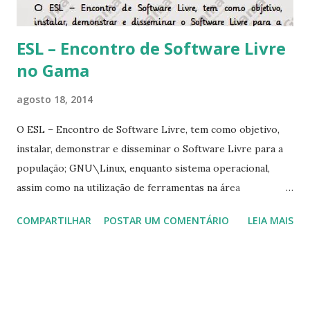
ESL – Encontro de Software Livre
no Gama
agosto 18, 2014
O ESL – Encontro de Software Livre, tem como objetivo,
instalar, demonstrar e disseminar o Software Livre para a
população; GNU\Linux, enquanto sistema operacional,
assim como na utilização de ferramentas na área
educacional e na conscientização ecológica por meio de
COMPARTILHAR
POSTAR UM COMENTÁRIO
LEIA MAIS
palestras, minicursos, oficinas, instalação, sendo o evento
totalmente gratuito. Para ver as palestras do ESL clique no
link abaixo: https://www.doity.com.br/encontro-software-
livre/palestrantes Data: 06/09/2014 Local: CRC - Centro
de Recondicionamento de Computadores do Gama- DF