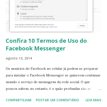
central de programa e instale, em seguida já com o sqlite3
instalado execute o seguinte: $ sqlite3
~/.Skype/$USER/main.db As saídas no terminal será algo
parecido com: > SELECT body_xml from Messages WHERE
type=68 AND body_xml LIKE '%files%' LIMIT ...
Confira 10 Termos de Uso do
Facebook Messenger
agosto 13, 2014
Os usuários do Facebook no celular já podem se preparar
para instalar o Facebook Messenger se quiserem continuar
usando o serviço de mensagens da rede social. O que
poucos sabem, no entanto, é o quão profundas são as
permissões dadas pelo usuário ao aplicativo pelo direito de
COMPARTILHAR
POSTAR UM COMENTÁRIO
LEIA MAIS
utilizá-lo de forma “gratuita”. A lista abaixo foi publicada no