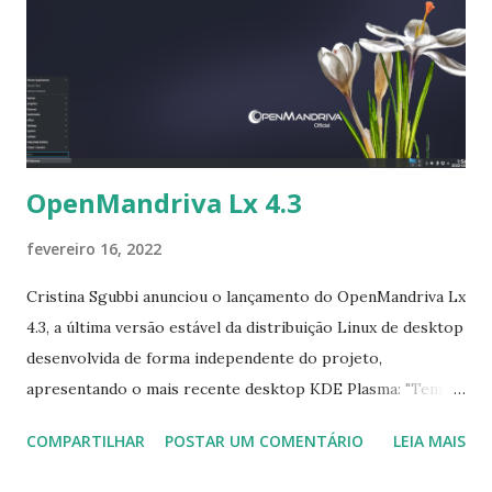
OpenMandriva Lx 4.3
fevereiro 16, 2022
Cristina Sgubbi anunciou o lançamento do OpenMandriva Lx
4.3, a última versão estável da distribuição Linux de desktop
desenvolvida de forma independente do projeto,
apresentando o mais recente desktop KDE Plasma: "Temos
o prazer de anunciar a última versão da distribuição
COMPARTILHAR
POSTAR UM COMENTÁRIO
LEIA MAIS
OpenMandriva, OMLx 4.3. vem com os aplicativos mais
recentes do KDE. Incluídos nesta versão estão: LibreOffice