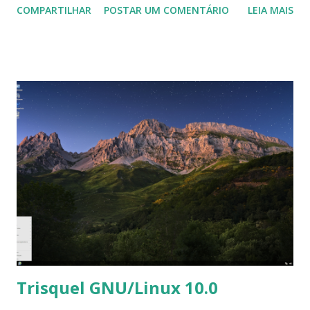
COMPARTILHAR
POSTAR UM COMENTÁRIO
LEIA MAIS
de versão, mas a pasta de download inclui um arquivo
BuildDate.txt, então usaremos a "data de compilação" como
o número da versão. Nas notas de lançamento: "A equipe
Peppermint tem o prazer de anunciar nosso último
lançamento. Novos recursos: nosso novo aplicativo
Welcome to Peppermint permite que você personalize
rapidamente o Peppermint instalando software que
achamos que você gosta - permitimos que você escolha
seus pacotes padrão e navegador da web, o novo
Peppermint Hub combina as configurações do Peppermint
e o Control Center para gerenciar seu sistema, o hblock é
um bloqueador de anúncios baseado em terminal, pode ser
ativado ou desativado a qualquer momento Alterações
adicionais: os componente...
Trisquel GNU/Linux 10.0