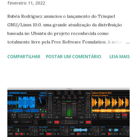
fevereiro 11, 2022
Rubén Rodríguez anunciou o lançamento do Trisquel
GNU/Linux 10.0, uma grande atualização da distribuição
baseada no Ubuntu do projeto reconhecida como
totalmente livre pela Free Software Foundation. A nova
versão é baseada no Ubuntu 20.04 LTS e está disponível
COMPARTILHAR
POSTAR UM COMENTÁRIO
LEIA MAIS
nos sabores MATE, LXDE e KDE Plasma. Ele também
adiciona suporte para a arquitetura ARM: "Trisquel 10.0,
codinome 'Nabia' está finalmente aqui. Esta versão será
suportada com atualizações de segurança até abril de 2025.
Além disso, uma atualização para a versão 'Etiona' (versão
9.0.2) também está sendo publicado hoje, fornecendo
atualizações e correções para as imagens ISO de instalação.
A notícia é o culminar de meses de trabalho para consertar,
limpar e revisar centenas de pacotes e ingressos com
feedback próximo da comunidade em geral. Estamos felizes