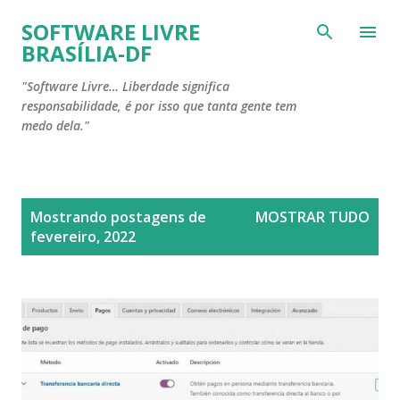
Pular para o conteúdo principal
SOFTWARE LIVRE
BRASÍLIA-DF
"Software Livre… Liberdade significa
responsabilidade, é por isso que tanta gente tem
medo dela."
P
Mostrando postagens de
MOSTRAR TUDO
o
fevereiro, 2022
s
t
a
g
e
n