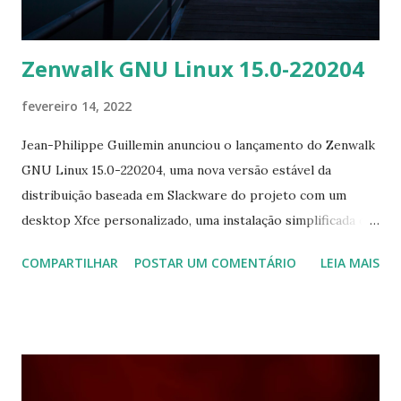
produtivo e atualizado para mim. Vou manter a 'at...
Zenwalk GNU Linux 15.0-220204
fevereiro 14, 2022
Jean-Philippe Guillemin anunciou o lançamento do Zenwalk
GNU Linux 15.0-220204, uma nova versão estável da
distribuição baseada em Slackware do projeto com um
desktop Xfce personalizado, uma instalação simplificada do
sistema e suporte para aplicativos Flatpak e AppImage.
COMPARTILHAR
POSTAR UM COMENTÁRIO
LEIA MAIS
Está disponível apenas para sistemas de 64 bits. "O marco
Zenwalk 15.0 'Skywalker' está pronto. Após o lançamento
do tão esperado Slackware 15.0, aqui vamos nós para o
marco Zenwalk 15.0 'Skywalker', também conhecido como
'Deve estar muito estável depois de todo esse tempo'.
Como de costume para um lançamento marcante, a maioria