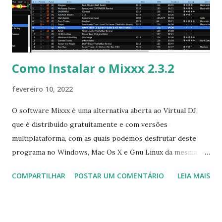
em anunciam a adição de suporte para dispositivos ARM,
incorporando o armhf como uma arquitetura recém-
suportada para Nabia. As mudanças feitas no sistema de...
Como Instalar o Mixxx 2.3.2
fevereiro 10, 2022
O software Mixxx é uma alternativa aberta ao Virtual DJ,
que é distribuído gratuitamente e com versões
multiplataforma, com as quais podemos desfrutar deste
programa no Windows, Mac Os X e Gnu Linux da mesma
forma . O Mixxx lançou a versão 2.3.2 com inúmeras
COMPARTILHAR
POSTAR UM COMENTÁRIO
LEIA MAIS
alterações e para saber todas elas clique aqui . Para instalar
no Ubuntu, Linux Mint e derivados, execute: $ sudo add-
apt-repository ppa:mixxx/mixxx $ sudo apt-get update $
sudo apt-get install mixxx