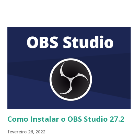
não sofrerão nenhuma alteração, afetando apenas novas
instalações do plugin. A vantagem do PayPal padrão é que
ele nos permite receber pagamentos apenas digitando seu
e-mail associado ao PayPal. Para recuperar esta função
temos dois métodos: a) Através de um plugin: Existe um
plugin gratuito para WordPress chamado " Enable Standard
PayPal for WooCommerce " que habilita a função padrão do
PayPal novamente em nossa instalação, para isso basta
instalar o referido plugin que está no repositório oficial do
WordPress.org e ativá-lo, automaticamente em na guia de
pagamento Woocommerce, veremos a opção disponível . b)
Usando um trecho de código: Há também a ...
Como Instalar o OBS Studio 27.2
fevereiro 26, 2022