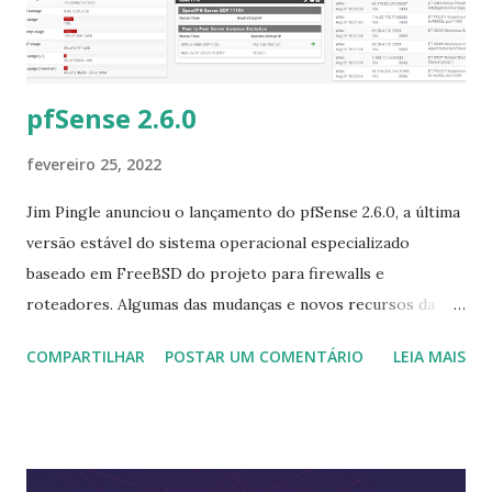
pfSense 2.6.0
fevereiro 25, 2022
Jim Pingle anunciou o lançamento do pfSense 2.6.0, a última
versão estável do sistema operacional especializado
baseado em FreeBSD do projeto para firewalls e
roteadores. Algumas das mudanças e novos recursos da
versão incluem: "Os nomes das interfaces IPsec VTI foram
COMPARTILHAR
POSTAR UM COMENTÁRIO
LEIA MAIS
alterados nesta versão, as configurações serão atualizadas
automaticamente sempre que possível para usar os novos
nomes; a página de status do IPsec e o widget são
significativamente mais rápidos, mostram informações mais
completas, e tem funcionalidade útil adicional; ZFS é agora