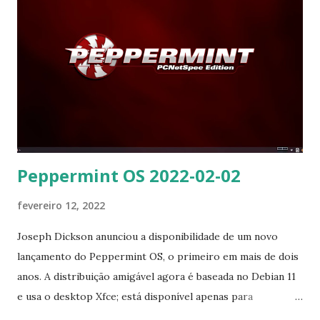
dos pacotes foi reconstruída aqui ou upstream. O desktop
é o mais recente Xfce 4.16, com o layout Zenwalk especial -
este sistema de encaixe inspirado no NEXT/WindowMaker
incomum, com posicionamento exclusivo do painel para
acesso ergonômico do usuário a todo o desktop Este
desktop único é otimizado para telas amplas modernas. O
que você obtém é um sistema Slackwar...
Peppermint OS 2022-02-02
fevereiro 12, 2022
Joseph Dickson anunciou a disponibilidade de um novo
lançamento do Peppermint OS, o primeiro em mais de dois
anos. A distribuição amigável agora é baseada no Debian 11
e usa o desktop Xfce; está disponível apenas para
arquiteturas de 64 bits. A nova versão vem sem um número