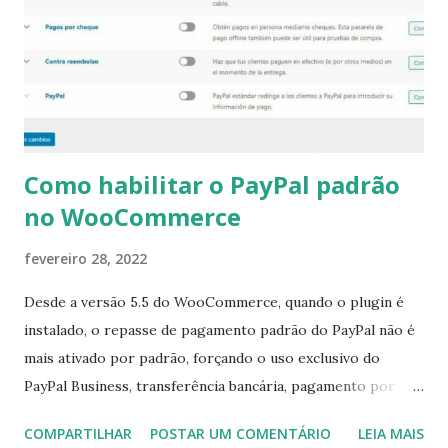
s
Como habilitar o PayPal padrão
no WooCommerce
fevereiro 28, 2022
Desde a versão 5.5 do WooCommerce, quando o plugin é
instalado, o repasse de pagamento padrão do PayPal não é
mais ativado por padrão, forçando o uso exclusivo do
PayPal Business, transferência bancária, pagamento por
cheque e dinheiro na entrega. Ressalta-se que todos os
COMPARTILHAR
POSTAR UM COMENTÁRIO
LEIA MAIS
usuários que anteriormente tinham o WooCommerce ativo