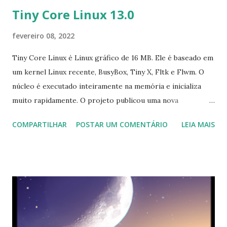
Tiny Core Linux 13.0
fevereiro 08, 2022
Tiny Core Linux é Linux gráfico de 16 MB. Ele é baseado em
um kernel Linux recente, BusyBox, Tiny X, Fltk e Flwm. O
núcleo é executado inteiramente na memória e inicializa
muito rapidamente. O projeto publicou uma nova
atualização, versão 13.0, que fornece novos utilitários de
COMPARTILHAR
POSTAR UM COMENTÁRIO
LEIA MAIS
kernel e userland. O anúncio de lançamento afirma:
"Changelog para 13.0: kernel atualizado para 5.15.10; glibc
atualizado para 2.34; gcc atualizado para 11.2.0; binutils
atualizado para 2.37; e2fsprogs base libs/apps atualizado
para 1.46.4; util-linux base libs /apps atualizado para 2.37.2;
busybox atualizado para 1.34.1; 50-udev-default.rules:
adiciona permissões de mídia; select: requer que "quebrar"