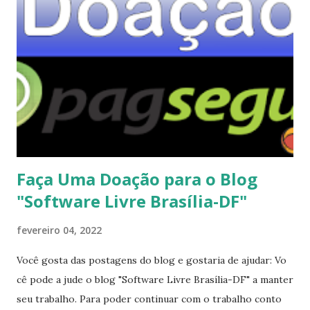
dedicados basta dizer que você encontrará coisas
modernas, mas também Nós escolhemos o kernel Linux
5.15.19 (parte da série de kernel 5.15.x que receberá suporte
de longo prazo dos desenvolvedores do kernel). Você
também desfrutará de uma experiência de desktop
atualizada, incluindo o KDE Plasma 25th Edição de
aniversário com suporte para sessões Wayland. Adotamos
o PAM (finalmente) como projetos que precisávamos
descartar o suporte pa...
Faça Uma Doação para o Blog
"Software Livre Brasília-DF"
fevereiro 04, 2022
Você gosta das postagens do blog e gostaria de ajudar: Vo
cê pode a jude o blog "Software Livre Brasília-DF" a manter
seu trabalho. Para poder continuar com o trabalho conto