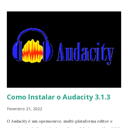
atualização que pode ser vista aqui . Para instalar no
Ubuntu, Linux Mint, Elementary OS e derivados, execute: $
sudo add-apt-repository ppa:pmjdebruijn/darktable-
release $ sudo apt-get update $ sudo apt-get install
darktable Para remover, execute: $ sudo apt-get remove
darktable
Como lnstalar o Audacity 3.1.3
fevereiro 21, 2022
O Audacity é um opensource, multi-plataforma editor e