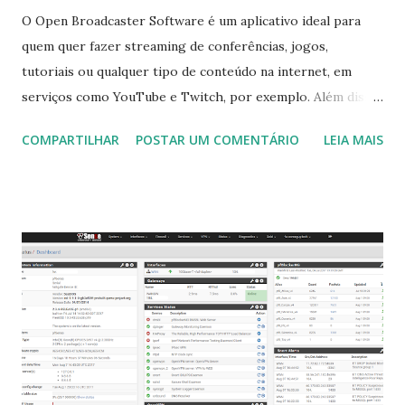
O Open Broadcaster Software é um aplicativo ideal para
quem quer fazer streaming de conferências, jogos,
tutoriais ou qualquer tipo de conteúdo na internet, em
serviços como YouTube e Twitch, por exemplo. Além disso,
o app é gratuito e de código aberto. A última versão
COMPARTILHAR
POSTAR UM COMENTÁRIO
LEIA MAIS
disponível é Open Broadcaster Estúdio 27.2 , que foi
recentemente lançado , trazendo as mudanças que podem
ser vistos clicando aqui . Para instalar o Open Broadcaster
Studio on Ubuntu, Linux Mint e derivados, execute: $ sudo
add-apt-repository ppa:obsproject/obs-studio $ sudo
apt-get update $ sudo apt-get install obs-studio