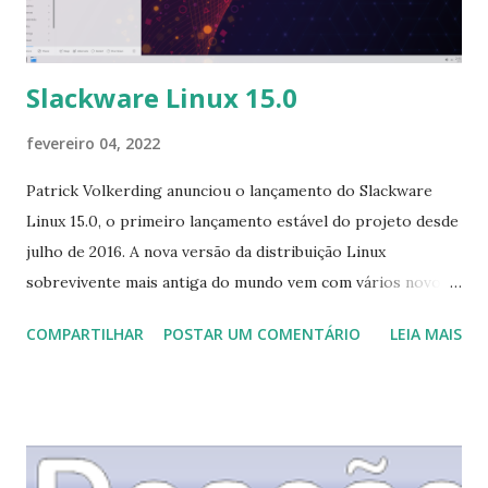
tema do powerlevel10k para uma versão básica devido a um
bug com Station e Nota (consulte Problemas conhecidos).
Redu...
Slackware Linux 15.0
fevereiro 04, 2022
Patrick Volkerding anunciou o lançamento do Slackware
Linux 15.0, o primeiro lançamento estável do projeto desde
julho de 2016. A nova versão da distribuição Linux
sobrevivente mais antiga do mundo vem com vários novos
recursos, como PAM, ConsoleKit2 e PipeWire. Além disso,
COMPARTILHAR
POSTAR UM COMENTÁRIO
LEIA MAIS
ao contrário da maioria das outras distribuições, o
Slackware continua a suportar a arquitetura x86. "Estamos
muito felizes em anunciar a disponibilidade da nova versão
estável do Slackware 15.0. Houve muitas mudanças para
começar a cobri-las aqui, mas para nossa base de usuários