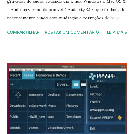
gravador de áudio, rodando em Linux, Windows e Mac OS X.
A última versão disponível é Audacity 3.1.3, que foi lançado
recentemente, vindo com mudanças e correções de bugs
que podem ser vistas aqui . Para instalar o Audacity no
COMPARTILHAR
POSTAR UM COMENTÁRIO
LEIA MAIS
Ubuntu, Linux Mint, Elementary OS e derivados, execute:
$sudo add-apt-repository ppa:ubuntuhandbook1/audacity
$ sudo apt-get update $ sudo apt-get install audacity