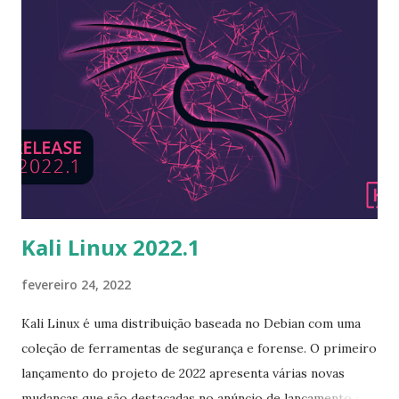
o sistema de arquivos padrão para instalações onde
possível; novo widget Disks para substituir a lista de uso de
disco no widget System Information - este widget é
adicionado e ativado automaticamente se a configuração do
firewall contiver o widget System Information with disk
seção de uso ativa; AutoConfigBackup não faz mais as
páginas esperarem para carregar durante o processo de
backup; o formato de hash de senha padrão no
Gerenciador de...
Kali Linux 2022.1
fevereiro 24, 2022
Kali Linux é uma distribuição baseada no Debian com uma
coleção de ferramentas de segurança e forense. O primeiro
lançamento do projeto de 2022 apresenta várias novas
mudanças que são destacadas no anúncio de lançamento do