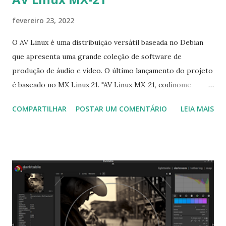
fevereiro 23, 2022
O AV Linux é uma distribuição versátil baseada no Debian
que apresenta uma grande coleção de software de
produção de áudio e vídeo. O último lançamento do projeto
é baseado no MX Linux 21. "AV Linux MX-21, codinome
'Consciousness', foi lançado, baseado no MX-21 'Wildflower'
COMPARTILHAR
POSTAR UM COMENTÁRIO
LEIA MAIS
e Debian 11 'Bullseye'. construído desde o início, é a
primeira versão a não ser um re-spin de um sistema
existente, e foi construído com as mesmas ferramentas que
são usadas para construir MX Linux e antiX. (de 'Buster' a
'Bullseye' ), não há caminho de atualização de versões
anteriores do AV Linux e você precisará instalar a partir da
imagem ISO. são, certamente não há pressa para atualizar.
O trabalho nesta versão trouxe o AV Linux muito mais