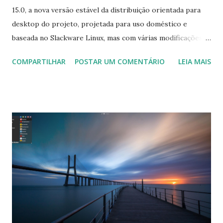
15.0, a nova versão estável da distribuição orientada para
desktop do projeto, projetada para uso doméstico e
baseada no Slackware Linux, mas com várias modificações
interessantes. Ele apresenta o gerenciador de janelas
COMPARTILHAR
POSTAR UM COMENTÁRIO
LEIA MAIS
IceWM leve com um centro de controle personalizado,
adiciona o LibreOffice mais recente, atualiza o navegador
Firefox para a versão estável mais recente e inclui outros
aplicativos populares, como Google Chrome ou Google
Earth. Ao contrário do Slackware, o Absolute Linux é
desenvolvido apenas para processadores de 64 bits.
"Absolute Linux 15.0 lançado. Seis anos a partir do 14.2, a
versão 15 do Slackware chegou há alguns dias. Ainda sólida.
Ainda sem systemd. Ainda louco depois de todos esses
anos. Estou tonto. Ainda amo a abordagem que o Slackware
toma em relação ao um sistema sólido e básico. Eu gosto
de vesti-lo apenas o suficiente para torná-lo rapidamente