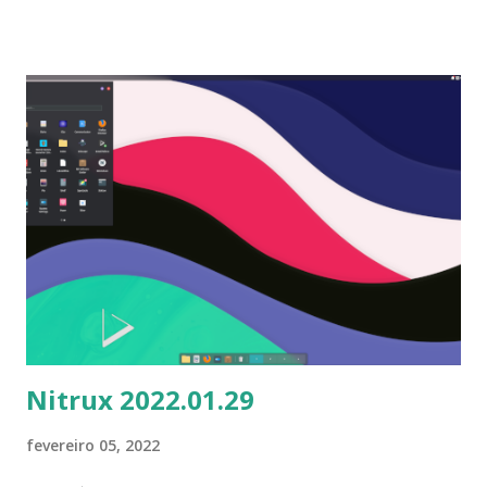
centenas de planetas, constelações para mais de 20 culturas
diferentes e muito mais em um único programa de código
aberto. A ultima versão disponível é Stellarium 0.21.3 com
mudanças que podem ser vistas aqui . Para instalar no
Ubuntu, Linux Mint, Elementary OS e derivados, execute:
$ sudo add-apt-repository ppa:stellarium/stellarium-
releases $ sudo apt-get update $ sudo apt-get install
stellarium Para remover, execute: $ sudo apt-get remove
stellarium
Nitrux 2022.01.29
fevereiro 05, 2022