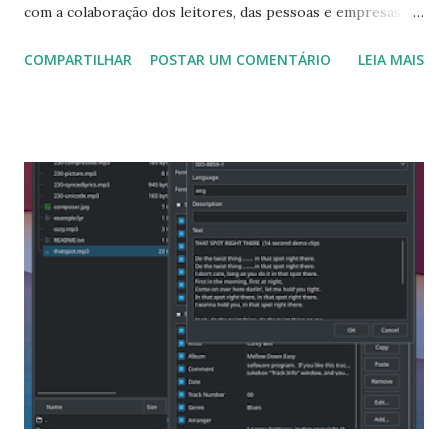
com a colaboração dos leitores, das pessoas e empresas,
que possam realizar doações. Realize sua doação com a
COMPARTILHAR
POSTAR UM COMENTÁRIO
LEIA MAIS
segurança do pagseguro que todos nos conhecemos. Ajude
com uma doação para manter este projeto. Para realizar
sua doação para o blog "Software Livre Brasília-DF" basta
clicar no botão abaixo ou no botão de doação no lado
direito do blog.