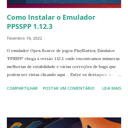
Como Instalar o Emulador
PPSSPP 1.12.3
fevereiro 19, 2022
O emulador Open Source de jogos PlayStation, Emulator
'PPSSPP' chega à versão 1.12.3, onde encontramos inúmeras
melhorias de estabilidade e várias correções de bugs que
podem ser vistas clicando aqui . Entre os destaques do
PPSSPP é que você pode rodar jogos PSP em um
COMPARTILHAR
POSTAR UM COMENTÁRIO
LEIA MAIS
computador com resolução Full HD, é até mesmo possível
redimensionar as texturas para que elas não pareçam muito
desfocadas, o que melhoraria sua aparência gráfica. Para
instalar no Ubuntu, Linux Mint, Elementary OS e derivados,
execute: $ sudo add-apt-repository ppa:ppsspp/stable $