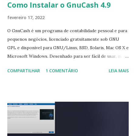
Como Instalar o GnuCash 4.9
fevereiro 17, 2022
O GnuCash é um programa de contabilidade pessoal e para
pequenos negócios, licenciado gratuitamente sob GNU
GPL e disponível para GNU/Linux, BSD, Solaris, Mac OS X e
Microsoft Windows. Desenhado para ser fácil de usar, mas
poderoso e flexível, o GnuCash permite controlar contas
COMPARTILHAR
1 COMENTÁRIO
LEIA MAIS
bacárias, ações, receitas e despesas. A última versão
disponível é GnuCash 4.9, que foi lançado há um tempo
atrás, com novidades que podem ser vistas aqui . Para
instalar no Ubuntu, e Linux Mint, Elementary OS e
derivados, execute: $ flatpak install flathub
org.gnucash.GnuCash ou instale via snap, executando: $
snap install gnucash-jz Para remover, execute: $ sudo apt-
get remove gnucash