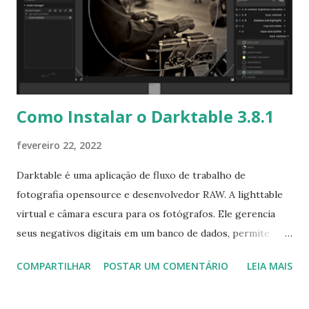
próximo do MX de várias maneiras e espera-se que ambos
os projetos se beneficiem de servir mais usuários em mais
nichos." Para ler a nota de lançamento clique aqui . Para
baixar clique no link: AV_Linux_MX-21_Edition-21_ahs_x...
Como Instalar o Darktable 3.8.1
fevereiro 22, 2022
Darktable é uma aplicação de fluxo de trabalho de
fotografia opensource e desenvolvedor RAW. A lighttable
virtual e câmara escura para os fotógrafos. Ele gerencia
seus negativos digitais em um banco de dados, permite
visualizá-los através de um lighttable com zoom e permite
COMPARTILHAR
POSTAR UM COMENTÁRIO
LEIA MAIS
que você desenvolva imagens cruas e melhorá-los. A última
versão disponível é o Darktable 3.8.1, que vem com