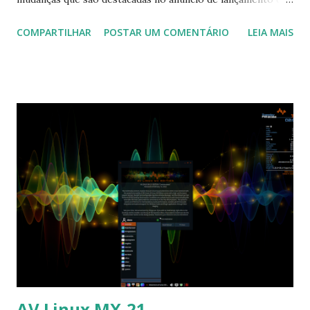
projeto: "Hoje estamos lançando a primeira versão do Kali
COMPARTILHAR
POSTAR UM COMENTÁRIO
LEIA MAIS
Linux do ano novo com o Kali Linux 2022.1, e bem a tempo
para o Dia dos Namorados. Esta versão traz várias
atualizações visuais e ajustes para os recursos existentes e
está pronta para ser baixada ou atualizada se você tem uma
instalação existente do Kali Linux. O resumo do changelog
desde a versão 2021.4 de dezembro de 2021 é: atualização
visual - papéis de parede atualizados e tema GRUB;
alterações no prompt do shell - melhorias visuais para
melhorar a legibilidade ao copiar o código; página inicial do
navegador atualizada - Firefox e A página inicial do
Chromium foi reformulada para ajudá-lo a acessar tudo o
que o Kali precisa; Kali Everything Image - uma solução de
todos os pacotes em um agora dispon...
AV Linux MX-21