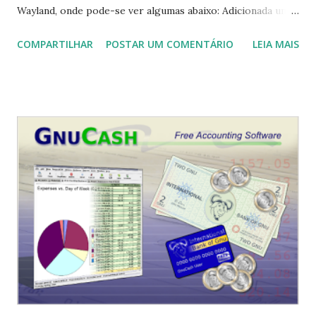
Wayland, onde pode-se ver algumas abaixo: Adicionada uma
nova tela de resumo para gerenciar aplicativos abertos. A
COMPARTILHAR
POSTAR UM COMENTÁRIO
LEIA MAIS
autenticação de impressão digital agora pode ser usada
para fazer login, desbloquear e executar aplicativos que
precisam de privilégios sudo se você tiver uma tela sensível
ao toque. O KRunner agora tem um ícone de 'ponto de
interrogação' na barra de ferramentas. Adicione a opção
de menu de contexto 'Definir como papel de parede' para
arquivo de imagem no Dolphin. Para ver todas as novidades
e melhorias clique aqui . Para instalar no Ubuntu, Linux
Mint, Elementary OS e derivados, execute: $ sudo add-apt-
repository ppa:kubuntu-ppa/backports $ sudo apt update
&& sudo apt full-upgrade $ sudo apt update && sudo apt
install plasma-desktop Se quisermos instalar o ambiente
de de...