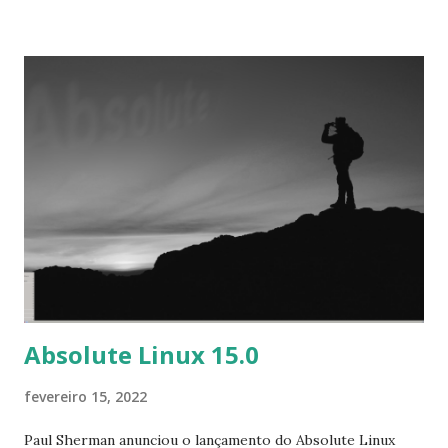
suite 7.3.0, Krita 5.0.2, Digikam 7.5, SMPlayer 21.10.0, VLC
3.0.16, navegador Falkon 3.2, SimpleScreenRecorder 0.4.3.
nosso servidor de som padrão na versão atual do sistema,
substituindo assim o PulseAudio. No entanto, o PulseAudio
ainda está em nosso repositório e você pode retornar a ele
a qualquer momento. Uma porta para RISC-V - uma
arquitetura de processador de código aberto - está em
andamento , mas ainda não incluído na versão 4.3. Para mais
adeptos tecnicamente, você pode achar interessante que
esta versão também inclui kernel Linux 5.16.7, KDE
Frameworks 5.90, Plasma Desktop 5.23.5, Applicati...
Absolute Linux 15.0
fevereiro 15, 2022
Paul Sherman anunciou o lançamento do Absolute Linux