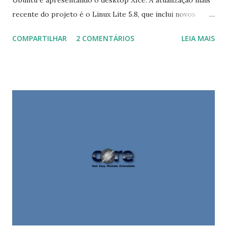
Ubuntu e apresentando o desktop Xfce. A atualização mais
recente do projeto é o Linux Lite 5.8, que inclui novos
papéis de parede, Neofetch e um gravador USB fácil de
COMPARTILHAR
2 COMENTÁRIOS
LEIA MAIS
usar. "Linux Lite 5.8 Final já está disponível para download e
instalação. Esta versão inclui atualizações para o Manual de
Ajuda - nosso extenso e fácil guia Linux Lite, Lite Widget
alcançou a sintaxe Conky mais recente, há um tema de ícone
Papirus atualizado, Neofetch foi incluído, adicionamos
Mintstick aos nossos Acessórios, há 9 novos papéis de
parede e uma série de correções de bugs e melhorias para
nosso público-alvo. , versão estável que ajudará a fazer sua
transição para um sistema operacional baseado em Linux,
amigável. Se você vem de outro SO baseado em Linux, você
entenderá que este SO leve é ​​o recurso de desktop
completo que você está procurando Fomos repetidamente
descritos como subesti...