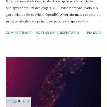
Nitrux é uma distribuição de desktop baseada no Debian
que apresenta um desktop KDE Plasma personalizado e o
gerenciador de serviços OpenRC. A versão mais recente do
projeto atualiza os principais pacotes e apresenta o
Pacstall, uma estrutura para instalação de software de
COMPARTILHAR
POSTAR UM COMENTÁRIO
LEIA MAIS
terceiros, semelhante ao repositório de usuários do Arch
Linux (AUR). "Atualizamos os seguintes componentes da
distribuição. Para uma lista mais extensa de alterações,
consulte Notas. KDE Plasma para a versão 5.23.5, KDE
Frameworks para a versão 5.90.0, KDE Gear para a versão
21.12.1. Firefox para a versão 96.0. Pacstall para a versão
1.7.1. LibreOffice para a versão 7.5.2. Ajustamos nossa
configuração padrão para fornecer desempenho KWin mais
suave e capacidade de resposta geral do sistema.
Adicionamos um pacote para incluir firmware para GPUs
AMD indisponíveis nos pacotes do kernel. alteramos o