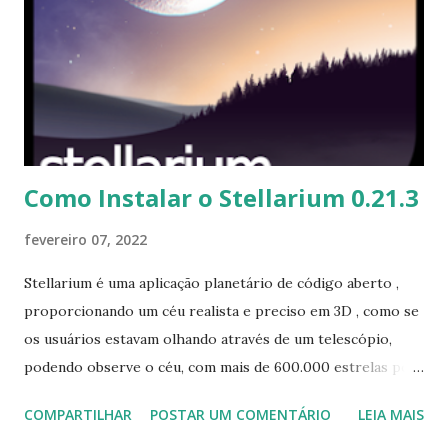
usado em scripts awk; filetool.sh: evita alterações gratuitas
em .filetool. lst's timestamp de bdantas; tce-update: se
nenhum diretório especificado para 'list' ou 'query', padrão
de bdantas; tc-config: mova o nodhcp static_ip anterior, de
andyj. Nota: algumas versões mais ...
Como Instalar o Stellarium 0.21.3
fevereiro 07, 2022
Stellarium é uma aplicação planetário de código aberto ,
proporcionando um céu realista e preciso em 3D , como se
os usuários estavam olhando através de um telescópio,
podendo observe o céu, com mais de 600.000 estrelas por
padrão (expansível para mais de 177 milhões de estrelas
COMPARTILHAR
POSTAR UM COMENTÁRIO
LEIA MAIS
com extras gratuitos), mais de 80.000 objetos espaciais,