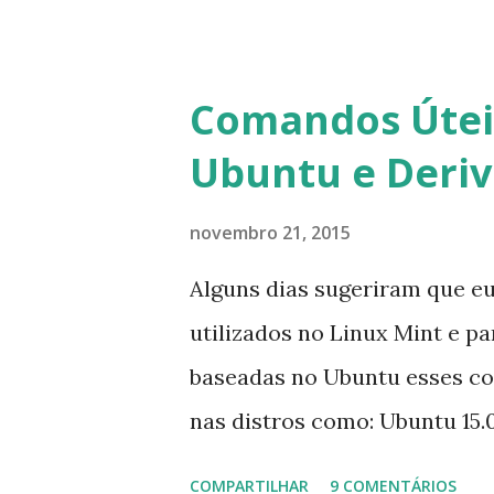
usuários estão sendo notifi
para fazer esta mudança de p
notificação). Acho o Skype 
Comandos Úteis
muitos profissionais de TI) ,
Ubuntu e Deri
sempre existem outras opçõe
novembro 21, 2015
Alguns dias sugeriram que e
utilizados no Linux Mint e p
baseadas no Ubuntu esses c
nas distros como: Ubuntu 15.0
Mint 17.2, Linux Mint 17.1, Li
COMPARTILHAR
9 COMENTÁRIOS