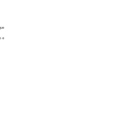
que
o e