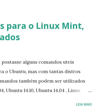
cados por e-mail sobre como proceder
lataforma (eu não recebi até agora tal
melhor que o Windows Live (assim como
 para o Linux Mint,
 mesmo na versão para Linux, claro,
vados
s e o Pidgin, que se mostra como opção.
u postasse alguns comandos uteis
ara o Ubuntu, mas com tantas distros
omandos também podem ser utilizados
4, Ubuntu 14.10, Ubuntu 14.04 , Linux
nux Mint 17, Pinguy OS 14.04, Elementary OS
LEIA MAIS