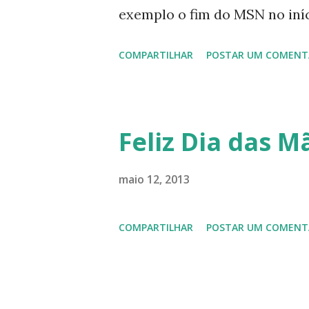
exemplo o fim do MSN no iníci
desenvolvimento do Kaiana qu
COMPARTILHAR
POSTAR UM COMENT
, a descontinução do BigLinux
lançamento do liv ro da S B P
anos do LibreOffice, o prime 
Feliz Dia das Mã
Latinoware, a Microsoft boic
lançamento do Windows 8 e a
maio 12, 2013
usuários, entre out ros. Gost
COMPARTILHAR
POSTAR UM COMENT
em 2013 possamos estar juntos
todos!!!