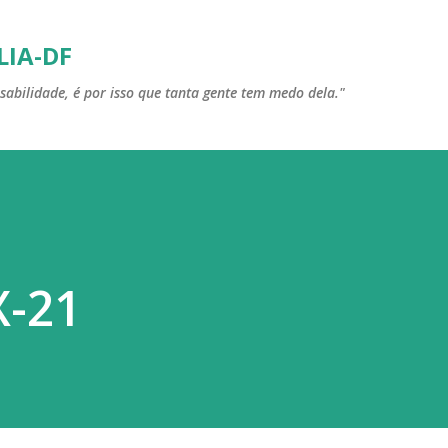
Pular para o conteúdo principal
LIA-DF
sabilidade, é por isso que tanta gente tem medo dela."
X-21