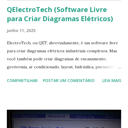
QElectroTech (Software Livre
para Criar Diagramas Elétricos)
junho 11, 2025
ElectroTech, ou QET, abreviadamente, é um software livre
para criar diagramas elétricos industriais complexos. Mas
você também pode criar diagramas de encanamento,
geotermia, ar condicionado, layout, hidráulica, pneumática,
domótica, PID, fotovoltaica, encanamento de piscinas, etc.!
COMPARTILHAR
POSTAR UM COMENTÁRIO
LEIA MAIS
Na última versão 0.100, a coleção contém mais de 8.000
símbolos... Mais informações clique aqui . Para baixar clique
no link: https://qelectrotech.org/download.php