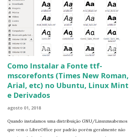
clicando em “Ok” Agora aceite os termos de uso clicando
em “Sim” Pronto agora abra o LibreOffice e veja se as
fontes Times New Roman, Arial estão instaladas. Caso
ocorra algum erro ou precisa reinstalar, execute: $ sudo
apt-get install --reinstall ttf-mscorefonts-installer
Como Instalar a Fonte ttf-
mscorefonts (Times New Roman,
Arial, etc) no Ubuntu, Linux Mint
e Derivados
agosto 01, 2018
Quando instalamos uma distribuição GNU/Linuxmsabemos
que vem o LibreOffice por padrão porém geralmente não