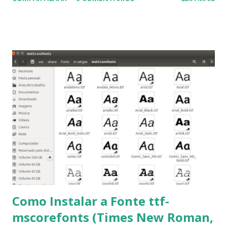
Linux Mint 17, Pinguy OS 14.04, Elementary OS 0.3, Deepin
2014, Peppermint Five, LXLE 14.04 and Linux Lite 2 2 ,
DuZeru, Kaiana e derivados . Segue alguns comandos
importantes para manutenção do sistema, principalmente
para usuários iniciantes... 1- Atualizar a lista de pacotes: $
sudo apt-get update 2- Atualizar toda a distro: $ sudo apt-
get -f dist-upgrade ou update-manager -d -c 3- Instalar
pacotes: $ sudo apt-get install [nome do pacote] 4-
Procurar arquivos corrompidos: $ sudo apt-get check 5-
Corrigir problemas de dependências, concluir instalação de
pacotes pendentes e outros erros: $ sudo apt-get -f install
6- Se o comando sudo apt-get -f install nã...
Como Instalar a Fonte ttf-
mscorefonts (Times New Roman,