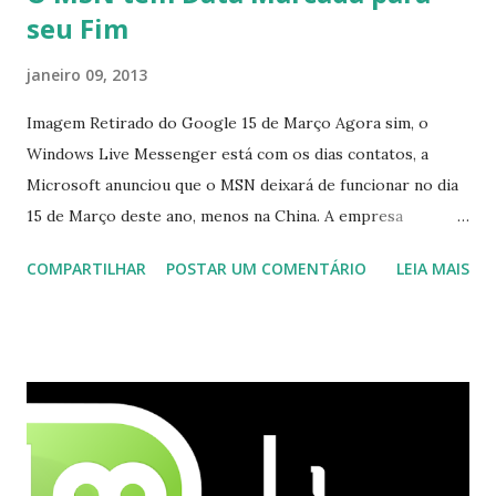
seu Fim
janeiro 09, 2013
Imagem Retirado do Google 15 de Março Agora sim, o
Windows Live Messenger está com os dias contatos, a
Microsoft anunciou que o MSN deixará de funcionar no dia
15 de Março deste ano, menos na China. A empresa
aconselha a todos os usuários a usarem o Skype que foi
COMPARTILHAR
POSTAR UM COMENTÁRIO
LEIA MAIS
integrado com o serviço do MSN, segundo a empresa, os
usuários estão sendo notificados por e-mail sobre como
proceder para fazer esta mudança de plataforma (eu não
recebi até agora tal notificação). Acho o Skype melhor que
o Windows Live (assim como muitos profissionais de TI) ,
mesmo na versão para Linux, claro, sempre existem outras
opções e o Pidgin, que se mostra como opção.