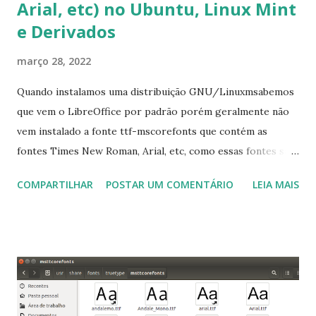
Arial, etc) no Ubuntu, Linux Mint
e Derivados
março 28, 2022
Quando instalamos uma distribuição GNU/Linuxmsabemos
que vem o LibreOffice por padrão porém geralmente não
vem instalado a fonte ttf-mscorefonts que contém as
fontes Times New Roman, Arial, etc, como essas fontes são
muito útil para os universitários, pelo mundo corporativo e
COMPARTILHAR
POSTAR UM COMENTÁRIO
LEIA MAIS
a Associação Brasileira de Normas Técnicas (ABNT), exige
que os trabalhos sejam entregues nas fontes Times New
Roman e Arial, por meio desta postagem espero pode
ajudar a todos com a instalação da fonte ttf-mscorefonts
que contém essas fontes. Ao instalar o GNU/Linux abra o
terminal e execute o comando: $ sudo apt-get install ttf-
mscorefonts-installer Leia os termos de uso e avance