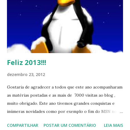
Feliz 2013!!!
dezembro 23, 2012
Gostaria de agradecer a todos que este ano acompanharam
as matérias postadas e as mais de 7000 visitas ao blog ,
muito obrigado. Este ano tivemos grandes conquistas e
inúmeras novidades como por exemplo o fim do MSN no
início de 2013, a criação da União Livre e o desenvolvimento
COMPARTILHAR
POSTAR UM COMENTÁRIO
LEIA MAIS
do Kaiana que será lançada em 2013, distro nacional , a