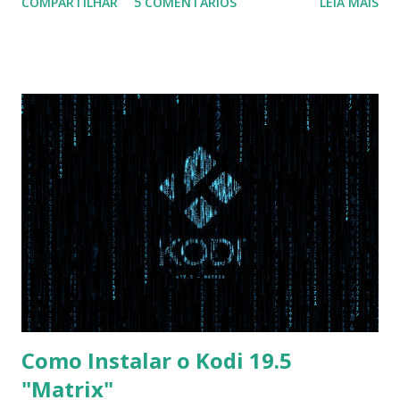
COMPARTILHAR
5 COMENTÁRIOS
LEIA MAIS
Na inicialização aperte F2 para acessar a BIOS e então faça
as seguintes alterações: Advanced : Fast BIOS Mode ->
Disabled AHCI Mode Control -> Manual ( Atenção: Se você
não for usar exclusivamente Linux, mas sim fazer dual boot
com Win, deixe essa opção no Auto ) Set AHCI Mode ->
Disabled USB S3 Wake-up -> Enabled Boot: Secure Boot ->
Disabled OS Mode Selection -> UEFI and CSM OS (Essa
opção garante boot com Win e Linux) Boot > Boot Priority
Order USB HDD: SATA CD: SATA HDD: Essa ordem de boot
vai garantir que ele tente primeiro o boot pela USB, depois
pelo CD e por último no HD. Apenas as opções acima são
as necessá...
Como Instalar o Kodi 19.5
"Matrix"