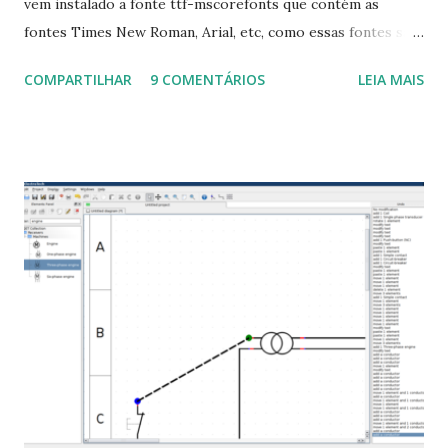
vem instalado a fonte ttf-mscorefonts que contém as
fontes Times New Roman, Arial, etc, como essas fontes são
muito útil para os universitários, pelo mundo corporativo e
COMPARTILHAR
9 COMENTÁRIOS
LEIA MAIS
a Associação Brasileira de Normas Técnicas (ABNT), exige
que os trabalhos sejam entregues nas fontes Times New
Roman e Arial, por meio desta postagem espero pode
ajudar a todos com a instalação da fonte ttf-mscorefonts
que contém essas fontes. Ao instalar o GNU/Linux abra o
terminal e execute o comando: $ sudo apt-get install ttf-
mscorefonts-installer Leia os termos de uso e avance
clicando em “Ok” Agora aceite os termos de uso clicando
em “Sim” Pronto agora abra o LibreOffice e veja se as
fontes Times New Roman, Arial estão instaladas. Caso
ocorra algum erro ou precisa reinstalar, execute: $ sudo
apt-get install --reinstall ttf-mscorefonts-installer