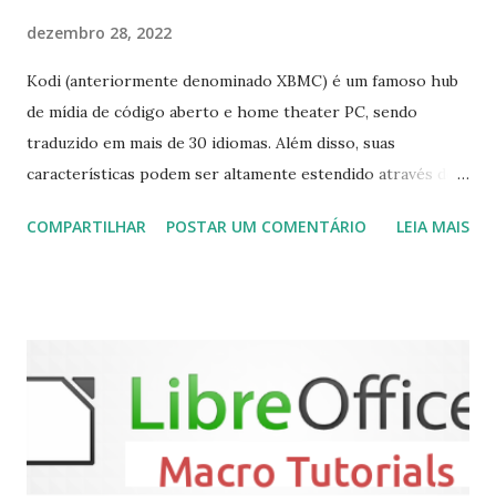
dezembro 28, 2022
Kodi (anteriormente denominado XBMC) é um famoso hub
de mídia de código aberto e home theater PC, sendo
traduzido em mais de 30 idiomas. Além disso, suas
características podem ser altamente estendido através de
plugins de terceiros e extensões e tem suporte para PVR
COMPARTILHAR
POSTAR UM COMENTÁRIO
LEIA MAIS
(personal video recorder). A versão final do Kodi 19.5
“Matrix” foi lançado, chegando com alterações que podem
ser vistas clicando aqui . Para instalar no Ubuntu, Linux
Mint, Elementary OS e derivados, execute: $ sudo add-apt-
repository ppa:team-xbmc/ppa $ sudo apt-get update $
sudo apt-get install kodi Use o comando a seguir para
instalar codecs de áudio e outros complementos,
executando: $ sudo apt-get install --install-suggests
kodi Para remover, execute: $ sudo apt-get remove