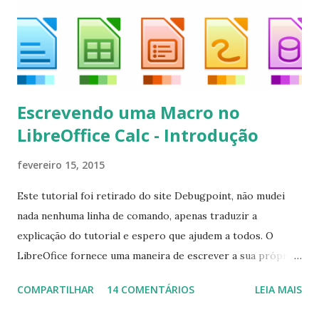
kodi*
Escrevendo uma Macro no
LibreOffice Calc - Introdução
fevereiro 15, 2015
Este tutorial foi retirado do site Debugpoint, não mudei
nada nenhuma linha de comando, apenas traduzir a
explicação do tutorial e espero que ajudem a todos. O
LibreOfice fornece uma maneira de escrever a sua própria
macro para automatizar várias tarefas repetitivas em seu
COMPARTILHAR
14 COMENTÁRIOS
LEIA MAIS
aplicativo de escritório. Você pode usar Python ou Basic
para o desenvolvimento do macro. Este tutorial se