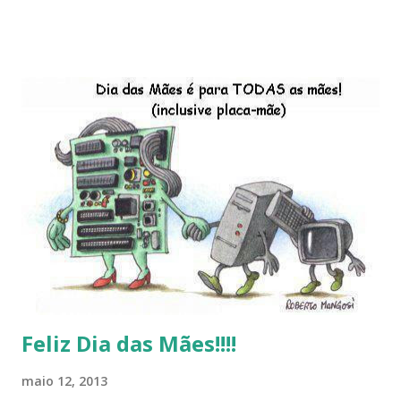
descontinução do BigLinux do DreanLinux entre outr as
distro, o lançamento do liv ro da S B P - Software Publico
Brasileiro, os dois anos do LibreOffice, o prime iro Hackday
do LibreOffice , o IX Latinoware, a Microsoft boicotando o
Linux (como sempre), o lançamento do Windows 8 e a sua
baixa taxa de adesão pelos usuários, entre out ros. Gostaria
de desejar a todos Boas Festas e que em 2013 possamos
estar juntos novamente. Feliz Natal!!!! F eli z 2013 a todos!!!
Feliz Dia das Mães!!!!
maio 12, 2013