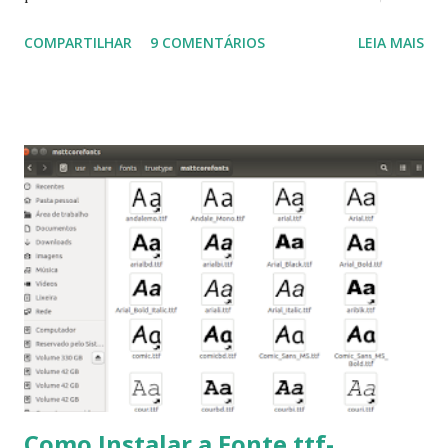
Ubuntu 14.10, Ubuntu 14.04 , Linux Mint 17.2, Linux Mint 17.1,
COMPARTILHAR
9 COMENTÁRIOS
LEIA MAIS
Linux Mint 17, Pinguy OS 14.04, Elementary OS 0.3, Deepin
2014, Peppermint Five, LXLE 14.04 and Linux Lite 2 2 ,
DuZeru, Kaiana e derivados . Segue alguns comandos
importantes para manutenção do sistema, principalmente
para usuários iniciantes... 1- Atualizar a lista de pacotes: $
sudo apt-get update 2- Atualizar toda a distro: $ sudo apt-
get -f dist-upgrade ou update-manager -d -c 3- Instalar
pacotes: $ sudo apt-get install [nome do pacote] 4-
Procurar arquivos corrompidos: $ sudo apt-get check 5-
Corrigir problemas de dependências, concluir instalação de
pacotes pendentes e outros erros: $ sudo apt-get -f install
6- Se o comando sudo apt-get -f install nã...
Como Instalar a Fonte ttf-