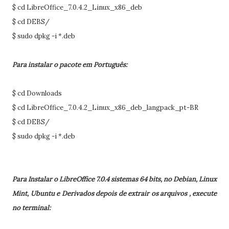
$ cd LibreOffice_7.0.4.2_Linux_x86_deb
$ cd DEBS/
$ sudo dpkg -i *.deb
Para instalar o pacote em Português:
$ cd Downloads
$ cd LibreOffice_7.0.4.2_Linux_x86_deb_langpack_pt-BR
$ cd DEBS/
$ sudo dpkg -i *.deb
Para Instalar o LibreOffice 7.0.4 sistemas 64 bits, no Debian, Linux
Mint, Ubuntu e Derivados depois de extrair os arquivos , execute
no terminal: