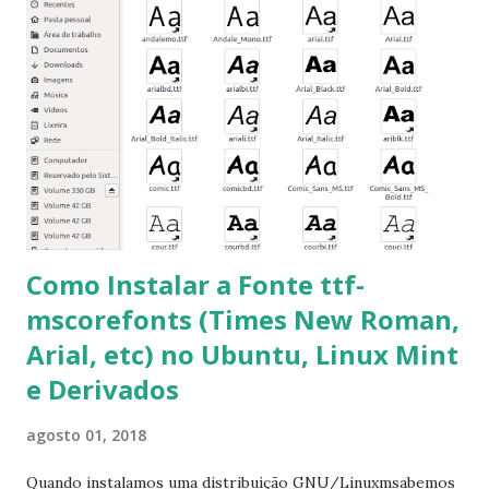
terminal e execute o comando: $ sudo apt-get install ttf-
mscorefonts-installer Leia os termos de uso e avance
clicando em “Ok” Agora aceite os termos de uso clicando
em “Sim” Pronto agora abra o LibreOffice e veja se as
fontes Times New Roman, Arial estão instaladas. Caso
ocorra algum erro ou precisa reinstalar, execute: $ sudo
apt-get install --reinstall ttf-mscorefonts-installer
Como Instalar a Fonte ttf-
mscorefonts (Times New Roman,
Arial, etc) no Ubuntu, Linux Mint
e Derivados
agosto 01, 2018
Quando instalamos uma distribuição GNU/Linuxmsabemos