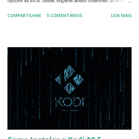
opções da BIOS. Assim, seguem abaixo conforme as abas, a
configuração da BIOS necessária para conseguir fazer boot.
COMPARTILHAR
5 COMENTÁRIOS
LEIA MAIS
Na inicialização aperte F2 para acessar a BIOS e então faça
as seguintes alterações: Advanced : Fast BIOS Mode ->
Disabled AHCI Mode Control -> Manual ( Atenção: Se você
não for usar exclusivamente Linux, mas sim fazer dual boot
com Win, deixe essa opção no Auto ) Set AHCI Mode ->
Disabled USB S3 Wake-up -> Enabled Boot: Secure Boot ->
Disabled OS Mode Selection -> UEFI and CSM OS (Essa
opção garante boot com Win e Linux) Boot > Boot Priority
Order USB HDD: SATA CD: SATA HDD: Essa ordem de boot
vai garantir que ele tente primeiro o boot pela USB, depois
pelo CD e por último no HD. Apenas as opções acima são
as necessá...