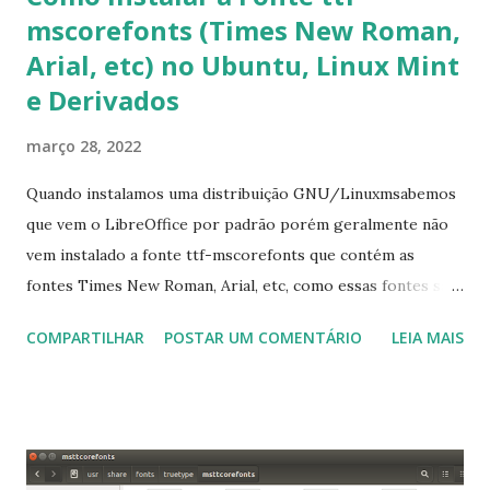
mscorefonts (Times New Roman,
Arial, etc) no Ubuntu, Linux Mint
e Derivados
março 28, 2022
Quando instalamos uma distribuição GNU/Linuxmsabemos
que vem o LibreOffice por padrão porém geralmente não
vem instalado a fonte ttf-mscorefonts que contém as
fontes Times New Roman, Arial, etc, como essas fontes são
muito útil para os universitários, pelo mundo corporativo e
COMPARTILHAR
POSTAR UM COMENTÁRIO
LEIA MAIS
a Associação Brasileira de Normas Técnicas (ABNT), exige
que os trabalhos sejam entregues nas fontes Times New
Roman e Arial, por meio desta postagem espero pode
ajudar a todos com a instalação da fonte ttf-mscorefonts
que contém essas fontes. Ao instalar o GNU/Linux abra o