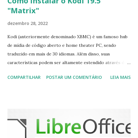
Como Instalar o Kodi 19.5
"Matrix"
dezembro 28, 2022
Kodi (anteriormente denominado XBMC) é um famoso hub
de mídia de código aberto e home theater PC, sendo
traduzido em mais de 30 idiomas. Além disso, suas
características podem ser altamente estendido através de
plugins de terceiros e extensões e tem suporte para PVR
COMPARTILHAR
POSTAR UM COMENTÁRIO
LEIA MAIS
(personal video recorder). A versão final do Kodi 19.5
“Matrix” foi lançado, chegando com alterações que podem
ser vistas clicando aqui . Para instalar no Ubuntu, Linux
Mint, Elementary OS e derivados, execute: $ sudo add-apt-
repository ppa:team-xbmc/ppa $ sudo apt-get update $
sudo apt-get install kodi Use o comando a seguir para
instalar codecs de áudio e outros complementos,