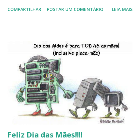
início de 2013, a criação da União Livre e o desenvolvimento
COMPARTILHAR
POSTAR UM COMENTÁRIO
LEIA MAIS
do Kaiana que será lançada em 2013, distro nacional , a
descontinução do BigLinux do DreanLinux entre outr as
distro, o lançamento do liv ro da S B P - Software Publico
Brasileiro, os dois anos do LibreOffice, o prime iro Hackday
do LibreOffice , o IX Latinoware, a Microsoft boicotando o
Linux (como sempre), o lançamento do Windows 8 e a sua
baixa taxa de adesão pelos usuários, entre out ros. Gostaria
de desejar a todos Boas Festas e que em 2013 possamos
estar juntos novamente. Feliz Natal!!!! F eli z 2013 a todos!!!
Feliz Dia das Mães!!!!