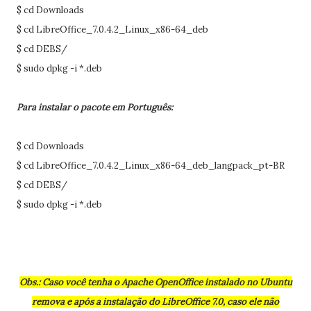
$ cd Downloads
$ cd LibreOffice_7.0.4.2_Linux_x86-64_deb
$ cd DEBS/
$ sudo dpkg -i *.deb
Para instalar o pacote em Português:
$ cd Downloads
$ cd LibreOffice_7.0.4.2_Linux_x86-64_deb_langpack_pt-BR
$ cd DEBS/
$ sudo dpkg -i *.deb
Obs.: Caso você tenha o Apache OpenOffice instalado no Ubuntu
remova e após a instalação do LibreOffice 7.0, caso ele não