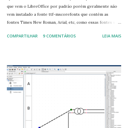
que vem o LibreOffice por padrão porém geralmente não
vem instalado a fonte ttf-mscorefonts que contém as
fontes Times New Roman, Arial, etc, como essas fontes são
muito útil para os universitários, pelo mundo corporativo e
COMPARTILHAR
9 COMENTÁRIOS
LEIA MAIS
a Associação Brasileira de Normas Técnicas (ABNT), exige
que os trabalhos sejam entregues nas fontes Times New
Roman e Arial, por meio desta postagem espero pode
ajudar a todos com a instalação da fonte ttf-mscorefonts
que contém essas fontes. Ao instalar o GNU/Linux abra o
terminal e execute o comando: $ sudo apt-get install ttf-
mscorefonts-installer Leia os termos de uso e avance
clicando em “Ok” Agora aceite os termos de uso clicando
em “Sim” Pronto agora abra o LibreOffice e veja se as
fontes Times New Roman, Arial estão instaladas. Caso
ocorra algum erro ou precisa reinstalar, execute: $ sudo
apt-get install --reinstall ttf-mscorefonts-installer