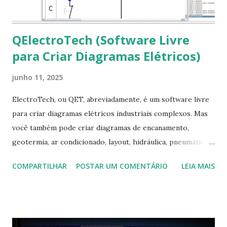
QElectroTech (Software Livre
para Criar Diagramas Elétricos)
junho 11, 2025
ElectroTech, ou QET, abreviadamente, é um software livre
para criar diagramas elétricos industriais complexos. Mas
você também pode criar diagramas de encanamento,
geotermia, ar condicionado, layout, hidráulica, pneumática,
domótica, PID, fotovoltaica, encanamento de piscinas, etc.!
COMPARTILHAR
POSTAR UM COMENTÁRIO
LEIA MAIS
Na última versão 0.100, a coleção contém mais de 8.000
símbolos... Mais informações clique aqui . Para baixar clique
no link: https://qelectrotech.org/download.php