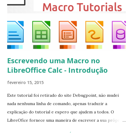
executando: $ sudo apt-get install --install-suggests
kodi Para remover, execute: $ sudo apt-get remove
kodi*
Escrevendo uma Macro no
LibreOffice Calc - Introdução
fevereiro 15, 2015
Este tutorial foi retirado do site Debugpoint, não mudei
nada nenhuma linha de comando, apenas traduzir a
explicação do tutorial e espero que ajudem a todos. O
LibreOfice fornece uma maneira de escrever a sua própria
macro para automatizar várias tarefas repetitivas em seu