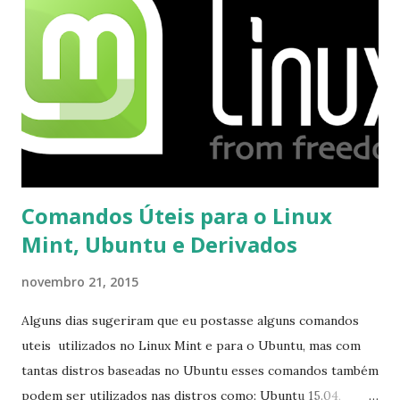
opções e o Pidgin, que se mostra como opção.
Comandos Úteis para o Linux
Mint, Ubuntu e Derivados
novembro 21, 2015
Alguns dias sugeriram que eu postasse alguns comandos
uteis utilizados no Linux Mint e para o Ubuntu, mas com
tantas distros baseadas no Ubuntu esses comandos também
podem ser utilizados nas distros como: Ubuntu 15.04,