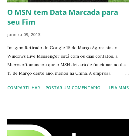
O MSN tem Data Marcada para
seu Fim
janeiro 09, 2013
Imagem Retirado do Google 15 de Março Agora sim, o
Windows Live Messenger está com os dias contatos, a
Microsoft anunciou que o MSN deixará de funcionar no dia
15 de Março deste ano, menos na China. A empresa
aconselha a todos os usuários a usarem o Skype que foi
COMPARTILHAR
POSTAR UM COMENTÁRIO
LEIA MAIS
integrado com o serviço do MSN, segundo a empresa, os
usuários estão sendo notificados por e-mail sobre como
proceder para fazer esta mudança de plataforma (eu não
recebi até agora tal notificação). Acho o Skype melhor que
o Windows Live (assim como muitos profissionais de TI) ,
mesmo na versão para Linux, claro, sempre existem outras