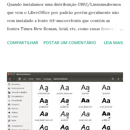
Quando instalamos uma distribuição GNU/Linuxmsabemos
que vem o LibreOffice por padrão porém geralmente não
vem instalado a fonte ttf-mscorefonts que contém as
fontes Times New Roman, Arial, etc, como essas fontes são
muito útil para os universitários, pelo mundo corporativo e
COMPARTILHAR
POSTAR UM COMENTÁRIO
LEIA MAIS
a Associação Brasileira de Normas Técnicas (ABNT), exige
que os trabalhos sejam entregues nas fontes Times New
Roman e Arial, por meio desta postagem espero pode
ajudar a todos com a instalação da fonte ttf-mscorefonts
que contém essas fontes. Ao instalar o GNU/Linux abra o
terminal e execute o comando: $ sudo apt-get install ttf-
mscorefonts-installer Leia os termos de uso e avance
clicando em “Ok” Agora aceite os termos de uso clicando
em “Sim” Pronto agora abra o LibreOffice e veja se as
fontes Times New Roman, Arial estão instaladas. Caso
ocorra algum erro ou precisa reinstalar, execute: $ sudo