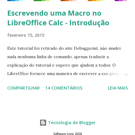
Escrevendo uma Macro no
LibreOffice Calc - Introdução
fevereiro 15, 2015
Este tutorial foi retirado do site Debugpoint, não mudei
nada nenhuma linha de comando, apenas traduzir a
explicação do tutorial e espero que ajudem a todos. O
LibreOfice fornece uma maneira de escrever a sua própria
macro para automatizar várias tarefas repetitivas em seu
COMPARTILHAR
14 COMENTÁRIOS
LEIA MAIS
aplicativo de escritório. Você pode usar Python ou Basic
para o desenvolvimento do macro. Este tutorial se
concentra em escrever um macro básico 'Olá Mundo'
usando básico do LibreOffice Calc . Macro Objetivo Nós
Tecnologia do Blogger
iremos criar uma macro que iria colocar a string ' Olá
Mundo' na primeira célula do LibreOffice Calc ou seja, a
Software Livre 2026