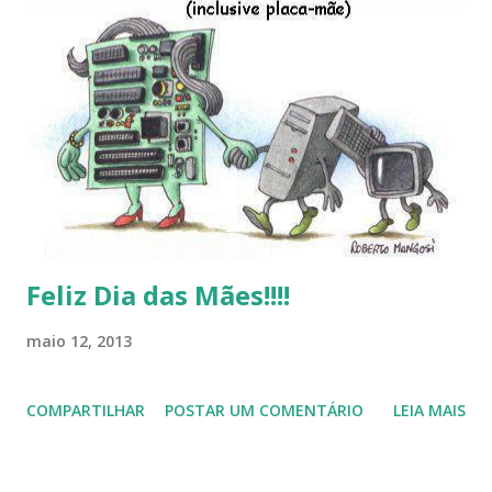
Linux (como sempre), o lançamento do Windows 8 e a sua
baixa taxa de adesão pelos usuários, entre out ros. Gostaria
de desejar a todos Boas Festas e que em 2013 possamos
estar juntos novamente. Feliz Natal!!!! F eli z 2013 a todos!!!
Feliz Dia das Mães!!!!
maio 12, 2013
COMPARTILHAR
POSTAR UM COMENTÁRIO
LEIA MAIS