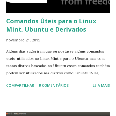
Comandos Úteis para o Linux
Mint, Ubuntu e Derivados
novembro 21, 2015
Alguns dias sugeriram que eu postasse alguns comandos
uteis utilizados no Linux Mint e para o Ubuntu, mas com
tantas distros baseadas no Ubuntu esses comandos também
podem ser utilizados nas distros como: Ubuntu 15.04,
Ubuntu 14.10, Ubuntu 14.04 , Linux Mint 17.2, Linux Mint 17.1,
COMPARTILHAR
9 COMENTÁRIOS
LEIA MAIS
Linux Mint 17, Pinguy OS 14.04, Elementary OS 0.3, Deepin
2014, Peppermint Five, LXLE 14.04 and Linux Lite 2 2 ,
DuZeru, Kaiana e derivados . Segue alguns comandos
importantes para manutenção do sistema, principalmente