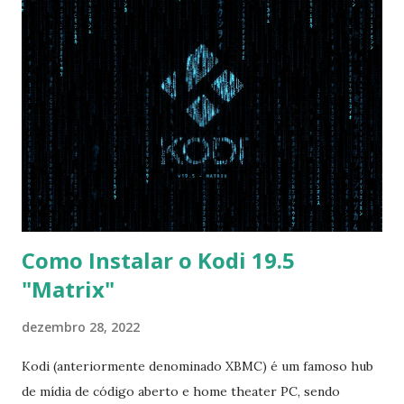
com Win, deixe essa opção no Auto ) Set AHCI Mode ->
Disabled USB S3 Wake-up -> Enabled Boot: Secure Boot ->
Disabled OS Mode Selection -> UEFI and CSM OS (Essa
opção garante boot com Win e Linux) Boot > Boot Priority
Order USB HDD: SATA CD: SATA HDD: Essa ordem de boot
vai garantir que ele tente primeiro o boot pela USB, depois
pelo CD e por último no HD. Apenas as opções acima são
as necessá...
Como Instalar o Kodi 19.5
"Matrix"
dezembro 28, 2022
Kodi (anteriormente denominado XBMC) é um famoso hub
de mídia de código aberto e home theater PC, sendo