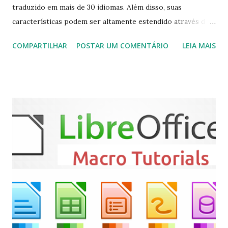
traduzido em mais de 30 idiomas. Além disso, suas
características podem ser altamente estendido através de
plugins de terceiros e extensões e tem suporte para PVR
COMPARTILHAR
POSTAR UM COMENTÁRIO
LEIA MAIS
(personal video recorder). A versão final do Kodi 19.5
“Matrix” foi lançado, chegando com alterações que podem
ser vistas clicando aqui . Para instalar no Ubuntu, Linux
Mint, Elementary OS e derivados, execute: $ sudo add-apt-
repository ppa:team-xbmc/ppa $ sudo apt-get update $
sudo apt-get install kodi Use o comando a seguir para
instalar codecs de áudio e outros complementos,
executando: $ sudo apt-get install --install-suggests
kodi Para remover, execute: $ sudo apt-get remove
kodi*