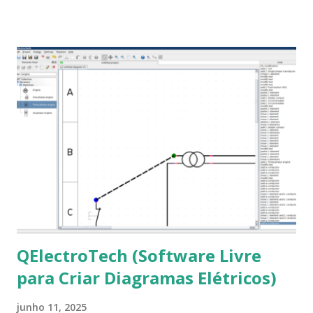
que os trabalhos sejam entregues nas fontes Times New
Roman e Arial, por meio desta postagem espero pode
ajudar a todos com a instalação da fonte ttf-mscorefonts
que contém essas fontes. Ao instalar o GNU/Linux abra o
terminal e execute o comando: $ sudo apt-get install ttf-
mscorefonts-installer Leia os termos de uso e avance
clicando em “Ok” Agora aceite os termos de uso clicando
em “Sim” Pronto agora abra o LibreOffice e veja se as
fontes Times New Roman, Arial estão instaladas. Caso
ocorra algum erro ou precisa reinstalar, execute: $ sudo
apt-get install --reinstall ttf-mscorefonts-installer
QElectroTech (Software Livre
para Criar Diagramas Elétricos)
junho 11, 2025