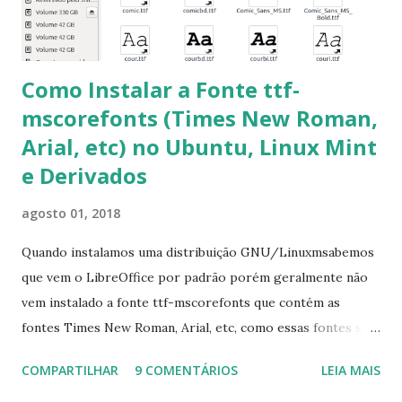
apt-get install --reinstall ttf-mscorefonts-installer
Como Instalar a Fonte ttf-
mscorefonts (Times New Roman,
Arial, etc) no Ubuntu, Linux Mint
e Derivados
agosto 01, 2018
Quando instalamos uma distribuição GNU/Linuxmsabemos
que vem o LibreOffice por padrão porém geralmente não
vem instalado a fonte ttf-mscorefonts que contém as
fontes Times New Roman, Arial, etc, como essas fontes são
muito útil para os universitários, pelo mundo corporativo e
COMPARTILHAR
9 COMENTÁRIOS
LEIA MAIS
a Associação Brasileira de Normas Técnicas (ABNT), exige