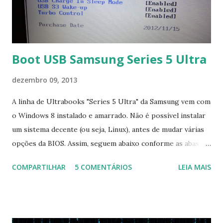
Boot USB Samsung Series 5 Ultra
dezembro 09, 2013
A linha de Ultrabooks "Series 5 Ultra" da Samsung vem com
o Windows 8 instalado e amarrado. Não é possível instalar
um sistema decente (ou seja, Linux), antes de mudar várias
opções da BIOS. Assim, seguem abaixo conforme as abas, a
configuração da BIOS necessária para conseguir fazer boot.
COMPARTILHAR
5 COMENTÁRIOS
LEIA MAIS
Na inicialização aperte F2 para acessar a BIOS e então faça
as seguintes alterações: Advanced : Fast BIOS Mode ->
Disabled AHCI Mode Control -> Manual ( Atenção: Se você
não for usar exclusivamente Linux, mas sim fazer dual boot