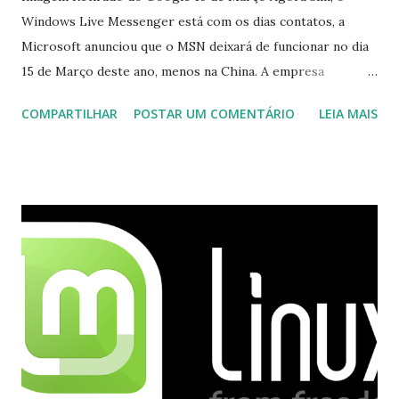
Windows Live Messenger está com os dias contatos, a
Microsoft anunciou que o MSN deixará de funcionar no dia
15 de Março deste ano, menos na China. A empresa
aconselha a todos os usuários a usarem o Skype que foi
COMPARTILHAR
POSTAR UM COMENTÁRIO
LEIA MAIS
integrado com o serviço do MSN, segundo a empresa, os
usuários estão sendo notificados por e-mail sobre como
proceder para fazer esta mudança de plataforma (eu não
recebi até agora tal notificação). Acho o Skype melhor que
o Windows Live (assim como muitos profissionais de TI) ,
mesmo na versão para Linux, claro, sempre existem outras
opções e o Pidgin, que se mostra como opção.