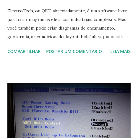
ElectroTech, ou QET, abreviadamente, é um software livre
para criar diagramas elétricos industriais complexos. Mas
você também pode criar diagramas de encanamento,
geotermia, ar condicionado, layout, hidráulica, pneumática,
domótica, PID, fotovoltaica, encanamento de piscinas, etc.!
COMPARTILHAR
POSTAR UM COMENTÁRIO
LEIA MAIS
Na última versão 0.100, a coleção contém mais de 8.000
símbolos... Mais informações clique aqui . Para baixar clique
no link: https://qelectrotech.org/download.php