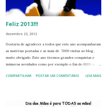
Feliz 2013!!!
dezembro 23, 2012
Gostaria de agradecer a todos que este ano acompanharam
as matérias postadas e as mais de 7000 visitas ao blog ,
muito obrigado. Este ano tivemos grandes conquistas e
inúmeras novidades como por exemplo o fim do MSN no
início de 2013, a criação da União Livre e o desenvolvimento
COMPARTILHAR
POSTAR UM COMENTÁRIO
LEIA MAIS
do Kaiana que será lançada em 2013, distro nacional , a
descontinução do BigLinux do DreanLinux entre outr as
distro, o lançamento do liv ro da S B P - Software Publico
Brasileiro, os dois anos do LibreOffice, o prime iro Hackday
do LibreOffice , o IX Latinoware, a Microsoft boicotando o