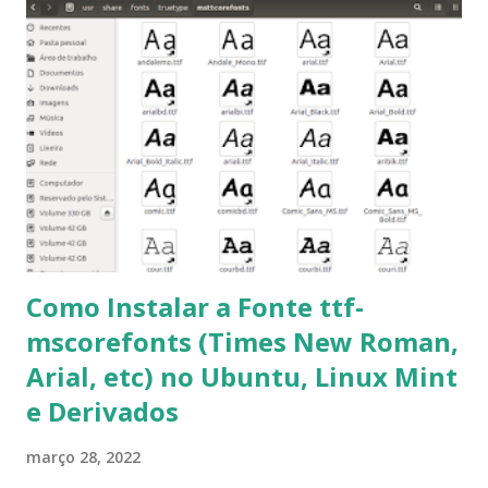
para usuários iniciantes... 1- Atualizar a lista de pacotes: $
sudo apt-get update 2- Atualizar toda a distro: $ sudo apt-
get -f dist-upgrade ou update-manager -d -c 3- Instalar
pacotes: $ sudo apt-get install [nome do pacote] 4-
Procurar arquivos corrompidos: $ sudo apt-get check 5-
Corrigir problemas de dependências, concluir instalação de
pacotes pendentes e outros erros: $ sudo apt-get -f install
6- Se o comando sudo apt-get -f install nã...
Como Instalar a Fonte ttf-
mscorefonts (Times New Roman,
Arial, etc) no Ubuntu, Linux Mint
e Derivados
março 28, 2022