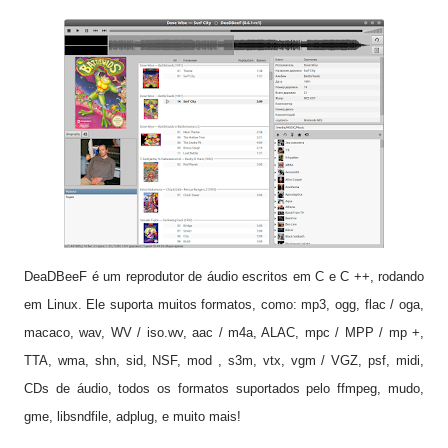
DeaDBeeF é
um reprodutor de áudio
escritos em
C e C ++, rodando
em Linux.
Ele suporta
muitos formatos
, como: mp3, ogg, flac / oga,
macaco, wav, WV / iso.wv, aac / m4a, ALAC, mpc / MPP / mp +,
TTA, wma, shn, sid, NSF, mod , s3m, vtx, vgm / VGZ, psf, midi,
CDs de áudio, todos os
formatos suportados pelo
ffmpeg, mudo,
gme, libsndfile, adplug, e muito mais!