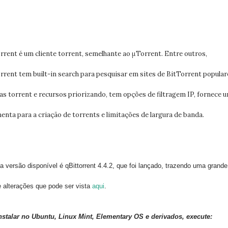
rrent é um cliente torrent, semelhante ao μTorrent. Entre outros,
rrent tem built-in search para pesquisar em sites de BitTorrent popular
las torrent e recursos priorizando, tem opções de filtragem IP, fornece 
enta para a criação de torrents e limitações de largura de banda.
ma versão disponível é qBittorrent 4.4.2, que foi lançado, trazendo uma grande
de alterações que pode ser vista
aqui
.
nstalar no Ubuntu, Linux Mint, Elementary OS e derivados, execute: