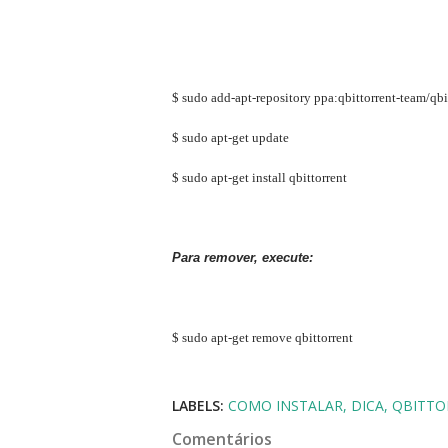
$ sudo add-apt-repository ppa:qbittorrent-team/qbi
$ sudo apt-get update
$ sudo apt-get install qbittorrent
Para remover, execute:
$ sudo apt-get remove qbittorrent
LABELS:
COMO INSTALAR
DICA
QBITTO
Comentários