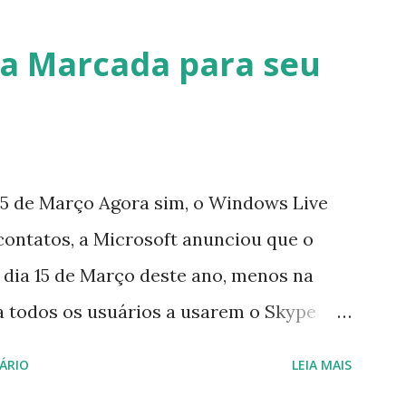
a Marcada para seu
5 de Março Agora sim, o Windows Live
contatos, a Microsoft anunciou que o
 dia 15 de Março deste ano, menos na
a todos os usuários a usarem o Skype
iço do MSN, segundo a empresa, os
ÁRIO
LEIA MAIS
cados por e-mail sobre como proceder