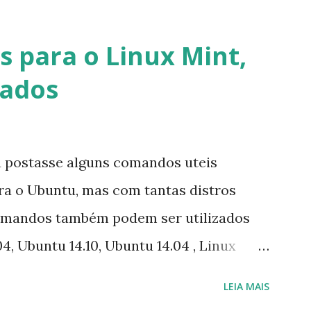
lataforma (eu não recebi até agora tal
melhor que o Windows Live (assim como
 para o Linux Mint,
 mesmo na versão para Linux, claro,
vados
s e o Pidgin, que se mostra como opção.
u postasse alguns comandos uteis
ara o Ubuntu, mas com tantas distros
omandos também podem ser utilizados
4, Ubuntu 14.10, Ubuntu 14.04 , Linux
nux Mint 17, Pinguy OS 14.04, Elementary OS
LEIA MAIS
ive, LXLE 14.04 and Linux Lite 2 2 ,