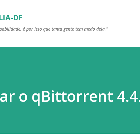
Pular para o conteúdo principal
LIA-DF
sabilidade, é por isso que tanta gente tem medo dela."
r o qBittorrent 4.4