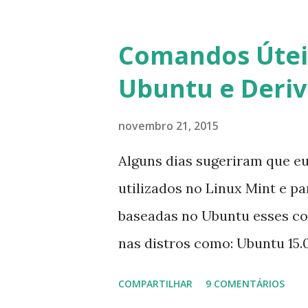
para fazer esta mudança de p
notificação). Acho o Skype 
Comandos Úteis
muitos profissionais de TI) ,
Ubuntu e Deri
sempre existem outras opçõe
novembro 21, 2015
Alguns dias sugeriram que e
utilizados no Linux Mint e p
baseadas no Ubuntu esses c
nas distros como: Ubuntu 15.0
Mint 17.2, Linux Mint 17.1, Li
COMPARTILHAR
9 COMENTÁRIOS
0.3, Deepin 2014, Peppermint F