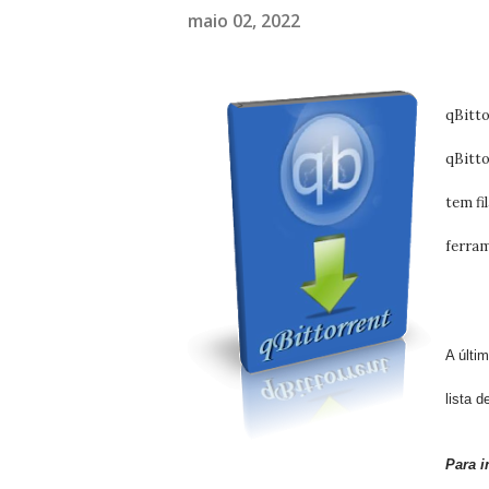
maio 02, 2022
qBitto
qBitto
tem fi
ferram
A últi
lista 
Para i