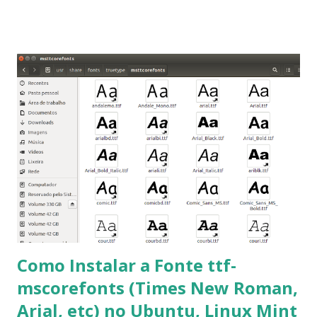
que os trabalhos sejam entregues nas fontes Times New
Roman e Arial, por meio desta postagem espero pode
ajudar a todos com a instalação da fonte ttf-mscorefonts
que contém essas fontes. Ao instalar o GNU/Linux abra o
terminal e execute o comando: $ sudo apt-get install ttf-
mscorefonts-installer Leia os termos de uso e avance
clicando em “Ok” Agora aceite os termos de uso clicando
em “Sim” Pronto agora abra o LibreOffice e veja se as
fontes Times New Roman, Arial estão instaladas. Caso
ocorra algum erro ou precisa reinstalar, execute: $ sudo
apt-get install --reinstall ttf-mscorefonts-installer
Como Instalar a Fonte ttf-
mscorefonts (Times New Roman,
Arial, etc) no Ubuntu, Linux Mint