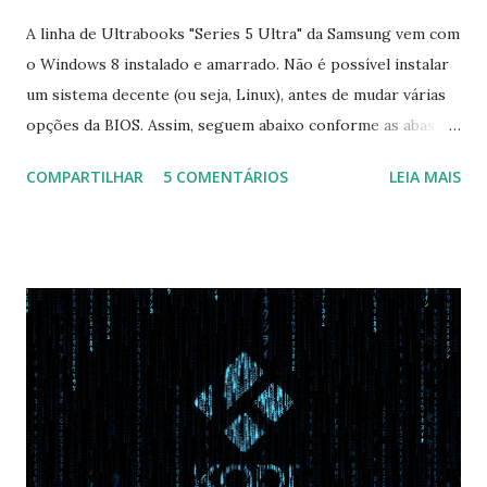
A linha de Ultrabooks "Series 5 Ultra" da Samsung vem com
o Windows 8 instalado e amarrado. Não é possível instalar
um sistema decente (ou seja, Linux), antes de mudar várias
opções da BIOS. Assim, seguem abaixo conforme as abas, a
configuração da BIOS necessária para conseguir fazer boot.
COMPARTILHAR
5 COMENTÁRIOS
LEIA MAIS
Na inicialização aperte F2 para acessar a BIOS e então faça
as seguintes alterações: Advanced : Fast BIOS Mode ->
Disabled AHCI Mode Control -> Manual ( Atenção: Se você
não for usar exclusivamente Linux, mas sim fazer dual boot
com Win, deixe essa opção no Auto ) Set AHCI Mode ->
Disabled USB S3 Wake-up -> Enabled Boot: Secure Boot ->
Disabled OS Mode Selection -> UEFI and CSM OS (Essa
opção garante boot com Win e Linux) Boot > Boot Priority
Order USB HDD: SATA CD: SATA HDD: Essa ordem de boot
vai garantir que ele tente primeiro o boot pela USB, depois