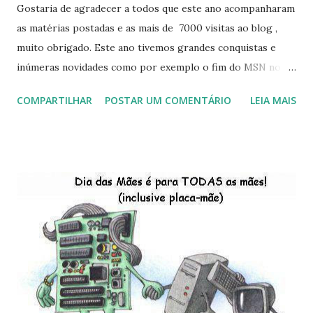
Gostaria de agradecer a todos que este ano acompanharam
as matérias postadas e as mais de 7000 visitas ao blog ,
muito obrigado. Este ano tivemos grandes conquistas e
inúmeras novidades como por exemplo o fim do MSN no
início de 2013, a criação da União Livre e o desenvolvimento
COMPARTILHAR
POSTAR UM COMENTÁRIO
LEIA MAIS
do Kaiana que será lançada em 2013, distro nacional , a
descontinução do BigLinux do DreanLinux entre outr as
distro, o lançamento do liv ro da S B P - Software Publico
Brasileiro, os dois anos do LibreOffice, o prime iro Hackday
do LibreOffice , o IX Latinoware, a Microsoft boicotando o
Linux (como sempre), o lançamento do Windows 8 e a sua
baixa taxa de adesão pelos usuários, entre out ros. Gostaria
de desejar a todos Boas Festas e que em 2013 possamos
estar juntos novamente. Feliz Natal!!!! F eli z 2013 a todos!!!