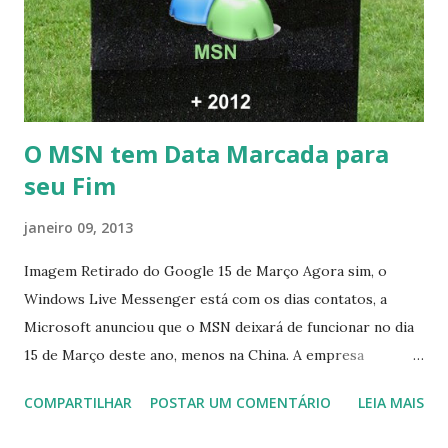
O MSN tem Data Marcada para
seu Fim
janeiro 09, 2013
Imagem Retirado do Google 15 de Março Agora sim, o
Windows Live Messenger está com os dias contatos, a
Microsoft anunciou que o MSN deixará de funcionar no dia
15 de Março deste ano, menos na China. A empresa
aconselha a todos os usuários a usarem o Skype que foi
COMPARTILHAR
POSTAR UM COMENTÁRIO
LEIA MAIS
integrado com o serviço do MSN, segundo a empresa, os
usuários estão sendo notificados por e-mail sobre como