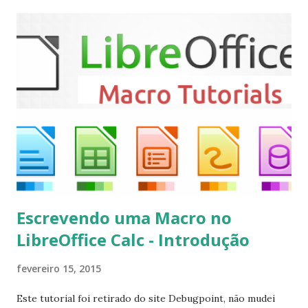
Mint, Elementary OS e derivados, execute: $ sudo add-apt-
repository ppa:team-xbmc/ppa $ sudo apt-get update $
sudo apt-get install kodi Use o comando a seguir para
instalar codecs de áudio e outros complementos,
executando: $ sudo apt-get install --install-suggests
kodi Para remover, execute: $ sudo apt-get remove
kodi*
Escrevendo uma Macro no
LibreOffice Calc - Introdução
fevereiro 15, 2015
Este tutorial foi retirado do site Debugpoint, não mudei