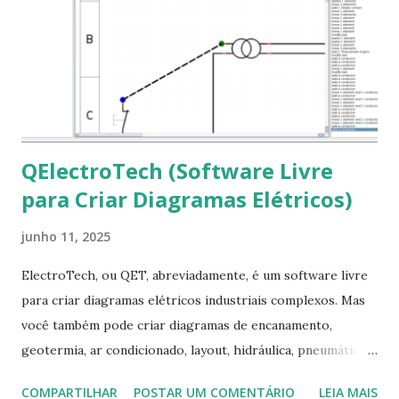
em “Sim” Pronto agora abra o LibreOffice e veja se as
fontes Times New Roman, Arial estão instaladas. Caso
ocorra algum erro ou precisa reinstalar, execute: $ sudo
apt-get install --reinstall ttf-mscorefonts-installer
QElectroTech (Software Livre
para Criar Diagramas Elétricos)
junho 11, 2025
ElectroTech, ou QET, abreviadamente, é um software livre
para criar diagramas elétricos industriais complexos. Mas
você também pode criar diagramas de encanamento,
geotermia, ar condicionado, layout, hidráulica, pneumática,
domótica, PID, fotovoltaica, encanamento de piscinas, etc.!
COMPARTILHAR
POSTAR UM COMENTÁRIO
LEIA MAIS