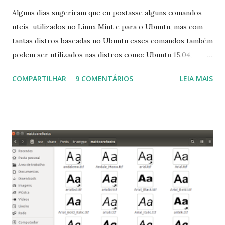
Alguns dias sugeriram que eu postasse alguns comandos
uteis utilizados no Linux Mint e para o Ubuntu, mas com
tantas distros baseadas no Ubuntu esses comandos também
podem ser utilizados nas distros como: Ubuntu 15.04,
Ubuntu 14.10, Ubuntu 14.04 , Linux Mint 17.2, Linux Mint 17.1,
COMPARTILHAR
9 COMENTÁRIOS
LEIA MAIS
Linux Mint 17, Pinguy OS 14.04, Elementary OS 0.3, Deepin
2014, Peppermint Five, LXLE 14.04 and Linux Lite 2 2 ,
DuZeru, Kaiana e derivados . Segue alguns comandos
importantes para manutenção do sistema, principalmente
para usuários iniciantes... 1- Atualizar a lista de pacotes: $
sudo apt-get update 2- Atualizar toda a distro: $ sudo apt-
get -f dist-upgrade ou update-manager -d -c 3- Instalar
pacotes: $ sudo apt-get install [nome do pacote] 4-
Procurar arquivos corrompidos: $ sudo apt-get check 5-
Corrigir problemas de dependências, concluir instalação de
pacotes pendentes e outros erros: $ sudo apt-get -f install