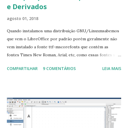
e Derivados
agosto 01, 2018
Quando instalamos uma distribuição GNU/Linuxmsabemos
que vem o LibreOffice por padrão porém geralmente não
vem instalado a fonte ttf-mscorefonts que contém as
fontes Times New Roman, Arial, etc, como essas fontes são
muito útil para os universitários, pelo mundo corporativo e
COMPARTILHAR
9 COMENTÁRIOS
LEIA MAIS
a Associação Brasileira de Normas Técnicas (ABNT), exige
que os trabalhos sejam entregues nas fontes Times New
Roman e Arial, por meio desta postagem espero pode
ajudar a todos com a instalação da fonte ttf-mscorefonts
que contém essas fontes. Ao instalar o GNU/Linux abra o
terminal e execute o comando: $ sudo apt-get install ttf-
mscorefonts-installer Leia os termos de uso e avance
clicando em “Ok” Agora aceite os termos de uso clicando