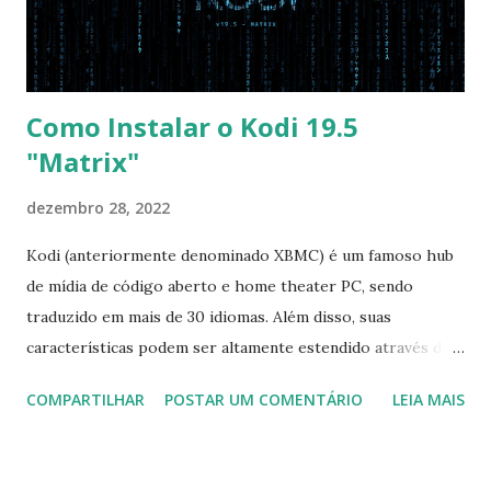
pelo CD e por último no HD. Apenas as opções acima são
as necessá...
Como Instalar o Kodi 19.5
"Matrix"
dezembro 28, 2022
Kodi (anteriormente denominado XBMC) é um famoso hub
de mídia de código aberto e home theater PC, sendo
traduzido em mais de 30 idiomas. Além disso, suas
características podem ser altamente estendido através de
plugins de terceiros e extensões e tem suporte para PVR
COMPARTILHAR
POSTAR UM COMENTÁRIO
LEIA MAIS
(personal video recorder). A versão final do Kodi 19.5
“Matrix” foi lançado, chegando com alterações que podem
ser vistas clicando aqui . Para instalar no Ubuntu, Linux