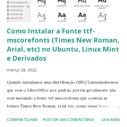
6- Se o comando sudo apt-get -f install nã...
Como Instalar a Fonte ttf-
mscorefonts (Times New Roman,
Arial, etc) no Ubuntu, Linux Mint
e Derivados
março 28, 2022
Quando instalamos uma distribuição GNU/Linuxmsabemos
que vem o LibreOffice por padrão porém geralmente não
vem instalado a fonte ttf-mscorefonts que contém as
fontes Times New Roman, Arial, etc, como essas fontes são
muito útil para os universitários, pelo mundo corporativo e
COMPARTILHAR
POSTAR UM COMENTÁRIO
LEIA MAIS
a Associação Brasileira de Normas Técnicas (ABNT), exige