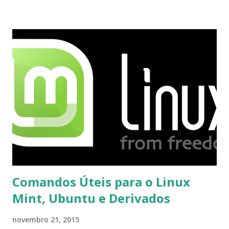
proceder para fazer esta mudança de plataforma (eu não
recebi até agora tal notificação). Acho o Skype melhor que
o Windows Live (assim como muitos profissionais de TI) ,
mesmo na versão para Linux, claro, sempre existem outras
opções e o Pidgin, que se mostra como opção.
Comandos Úteis para o Linux
Mint, Ubuntu e Derivados
novembro 21, 2015