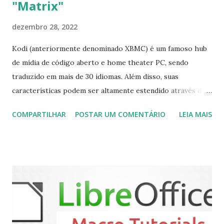
"Matrix"
dezembro 28, 2022
Kodi (anteriormente denominado XBMC) é um famoso hub
de mídia de código aberto e home theater PC, sendo
traduzido em mais de 30 idiomas. Além disso, suas
características podem ser altamente estendido através de
plugins de terceiros e extensões e tem suporte para PVR
COMPARTILHAR
POSTAR UM COMENTÁRIO
LEIA MAIS
(personal video recorder). A versão final do Kodi 19.5
“Matrix” foi lançado, chegando com alterações que podem
ser vistas clicando aqui . Para instalar no Ubuntu, Linux
Mint, Elementary OS e derivados, execute: $ sudo add-apt-
repository ppa:team-xbmc/ppa $ sudo apt-get update $
sudo apt-get install kodi Use o comando a seguir para
instalar codecs de áudio e outros complementos,
executando: $ sudo apt-get install --install-suggests