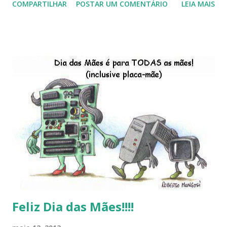
COMPARTILHAR
POSTAR UM COMENTÁRIO
LEIA MAIS
do Kaiana que será lançada em 2013, distro nacional , a
descontinução do BigLinux do DreanLinux entre outr as
distro, o lançamento do liv ro da S B P - Software Publico
Brasileiro, os dois anos do LibreOffice, o prime iro Hackday
do LibreOffice , o IX Latinoware, a Microsoft boicotando o
Linux (como sempre), o lançamento do Windows 8 e a sua
baixa taxa de adesão pelos usuários, entre out ros. Gostaria
de desejar a todos Boas Festas e que em 2013 possamos
estar juntos novamente. Feliz Natal!!!! F eli z 2013 a todos!!!
Feliz Dia das Mães!!!!