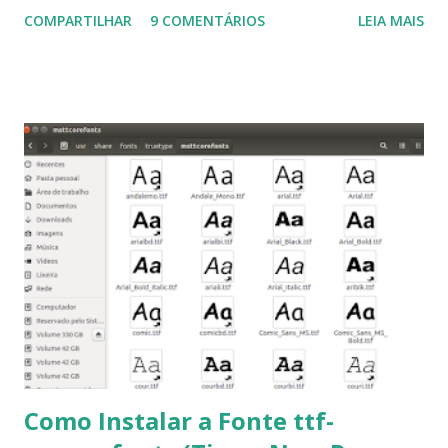
Ubuntu 14.10, Ubuntu 14.04 , Linux Mint 17.2, Linux Mint 17.1,
COMPARTILHAR
9 COMENTÁRIOS
LEIA MAIS
Linux Mint 17, Pinguy OS 14.04, Elementary OS 0.3, Deepin
2014, Peppermint Five, LXLE 14.04 and Linux Lite 2 2 ,
DuZeru, Kaiana e derivados . Segue alguns comandos
importantes para manutenção do sistema, principalmente
para usuários iniciantes... 1- Atualizar a lista de pacotes: $
sudo apt-get update 2- Atualizar toda a distro: $ sudo apt-
get -f dist-upgrade ou update-manager -d -c 3- Instalar
pacotes: $ sudo apt-get install [nome do pacote] 4-
Procurar arquivos corrompidos: $ sudo apt-get check 5-
Corrigir problemas de dependências, concluir instalação de
pacotes pendentes e outros erros: $ sudo apt-get -f install
6- Se o comando sudo apt-get -f install nã...
Como Instalar a Fonte ttf-