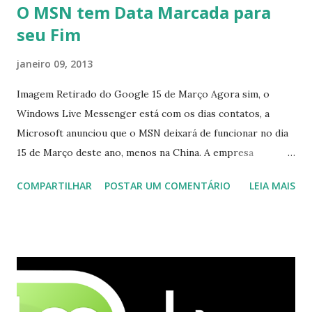
O MSN tem Data Marcada para
seu Fim
janeiro 09, 2013
Imagem Retirado do Google 15 de Março Agora sim, o
Windows Live Messenger está com os dias contatos, a
Microsoft anunciou que o MSN deixará de funcionar no dia
15 de Março deste ano, menos na China. A empresa
aconselha a todos os usuários a usarem o Skype que foi
COMPARTILHAR
POSTAR UM COMENTÁRIO
LEIA MAIS
integrado com o serviço do MSN, segundo a empresa, os
usuários estão sendo notificados por e-mail sobre como
proceder para fazer esta mudança de plataforma (eu não
recebi até agora tal notificação). Acho o Skype melhor que
o Windows Live (assim como muitos profissionais de TI) ,
mesmo na versão para Linux, claro, sempre existem outras
opções e o Pidgin, que se mostra como opção.