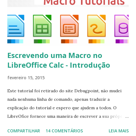
kodi Para remover, execute: $ sudo apt-get remove
kodi*
Escrevendo uma Macro no
LibreOffice Calc - Introdução
fevereiro 15, 2015
Este tutorial foi retirado do site Debugpoint, não mudei
nada nenhuma linha de comando, apenas traduzir a
explicação do tutorial e espero que ajudem a todos. O
LibreOfice fornece uma maneira de escrever a sua própria
macro para automatizar várias tarefas repetitivas em seu
COMPARTILHAR
14 COMENTÁRIOS
LEIA MAIS
aplicativo de escritório. Você pode usar Python ou Basic