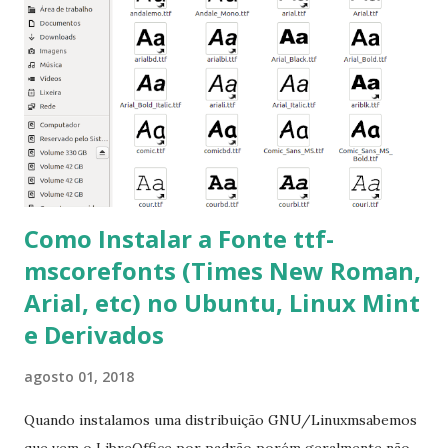
mscorefonts-installer Leia os termos de uso e avance
clicando em “Ok” Agora aceite os termos de uso clicando
em “Sim” Pronto agora abra o LibreOffice e veja se as
fontes Times New Roman, Arial estão instaladas. Caso
ocorra algum erro ou precisa reinstalar, execute: $ sudo
apt-get install --reinstall ttf-mscorefonts-installer
Como Instalar a Fonte ttf-
mscorefonts (Times New Roman,
Arial, etc) no Ubuntu, Linux Mint
e Derivados
agosto 01, 2018
Quando instalamos uma distribuição GNU/Linuxmsabemos
que vem o LibreOffice por padrão porém geralmente não