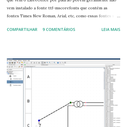
vem instalado a fonte ttf-mscorefonts que contém as
fontes Times New Roman, Arial, etc, como essas fontes são
muito útil para os universitários, pelo mundo corporativo e
COMPARTILHAR
9 COMENTÁRIOS
LEIA MAIS
a Associação Brasileira de Normas Técnicas (ABNT), exige
que os trabalhos sejam entregues nas fontes Times New
Roman e Arial, por meio desta postagem espero pode
ajudar a todos com a instalação da fonte ttf-mscorefonts
que contém essas fontes. Ao instalar o GNU/Linux abra o
terminal e execute o comando: $ sudo apt-get install ttf-
mscorefonts-installer Leia os termos de uso e avance
clicando em “Ok” Agora aceite os termos de uso clicando
em “Sim” Pronto agora abra o LibreOffice e veja se as
fontes Times New Roman, Arial estão instaladas. Caso
ocorra algum erro ou precisa reinstalar, execute: $ sudo
apt-get install --reinstall ttf-mscorefonts-installer