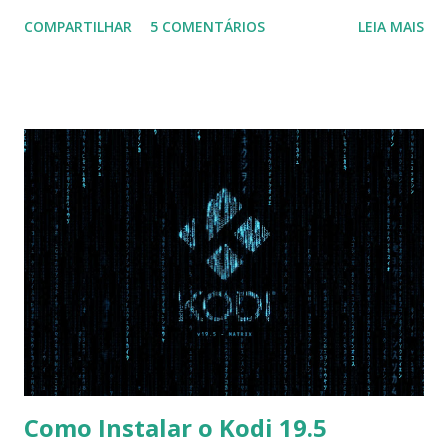
configuração da BIOS necessária para conseguir fazer boot.
COMPARTILHAR
5 COMENTÁRIOS
LEIA MAIS
Na inicialização aperte F2 para acessar a BIOS e então faça
as seguintes alterações: Advanced : Fast BIOS Mode ->
Disabled AHCI Mode Control -> Manual ( Atenção: Se você
não for usar exclusivamente Linux, mas sim fazer dual boot
com Win, deixe essa opção no Auto ) Set AHCI Mode ->
Disabled USB S3 Wake-up -> Enabled Boot: Secure Boot ->
Disabled OS Mode Selection -> UEFI and CSM OS (Essa
opção garante boot com Win e Linux) Boot > Boot Priority
Order USB HDD: SATA CD: SATA HDD: Essa ordem de boot
vai garantir que ele tente primeiro o boot pela USB, depois
pelo CD e por último no HD. Apenas as opções acima são
as necessá...
Como Instalar o Kodi 19.5