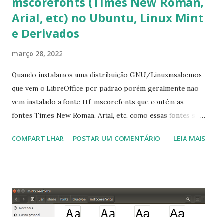
mscorefonts (Times New Roman,
Arial, etc) no Ubuntu, Linux Mint
e Derivados
março 28, 2022
Quando instalamos uma distribuição GNU/Linuxmsabemos
que vem o LibreOffice por padrão porém geralmente não
vem instalado a fonte ttf-mscorefonts que contém as
fontes Times New Roman, Arial, etc, como essas fontes são
muito útil para os universitários, pelo mundo corporativo e
COMPARTILHAR
POSTAR UM COMENTÁRIO
LEIA MAIS
a Associação Brasileira de Normas Técnicas (ABNT), exige
que os trabalhos sejam entregues nas fontes Times New
Roman e Arial, por meio desta postagem espero pode
ajudar a todos com a instalação da fonte ttf-mscorefonts
que contém essas fontes. Ao instalar o GNU/Linux abra o
terminal e execute o comando: $ sudo apt-get install ttf-