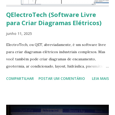
QElectroTech (Software Livre
para Criar Diagramas Elétricos)
junho 11, 2025
ElectroTech, ou QET, abreviadamente, é um software livre
para criar diagramas elétricos industriais complexos. Mas
você também pode criar diagramas de encanamento,
geotermia, ar condicionado, layout, hidráulica, pneumática,
domótica, PID, fotovoltaica, encanamento de piscinas, etc.!
COMPARTILHAR
POSTAR UM COMENTÁRIO
LEIA MAIS
Na última versão 0.100, a coleção contém mais de 8.000
símbolos... Mais informações clique aqui . Para baixar clique
no link: https://qelectrotech.org/download.php