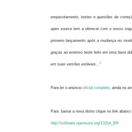
empacotamento, testes e questões de correçõ
open source tem a oferecer com o nosso toque 
primeiro lançamento após a mudança no modo
graças ao extenso teste feito em uma base di
em suas versões estáveis.
.."
Para ler o anúncio
oficial completo
, ainda no a
Para baixar a nova distro clique no link abaixo:
http://software.opensuse.org/132/pt_BR