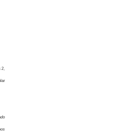
.2,
lar
ado
nos