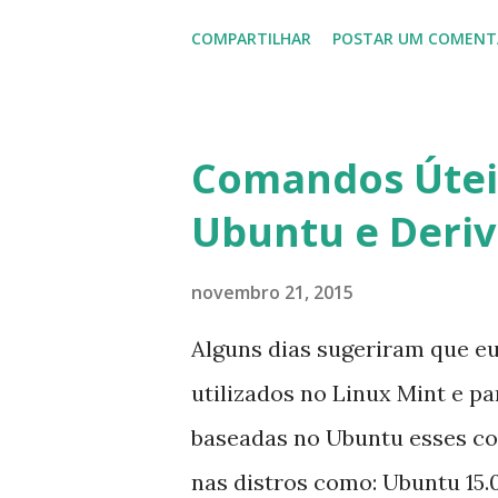
que foi integrado com o serv
COMPARTILHAR
POSTAR UM COMENT
usuários estão sendo notifi
para fazer esta mudança de p
notificação). Acho o Skype 
Comandos Úteis
muitos profissionais de TI) ,
Ubuntu e Deri
sempre existem outras opçõe
novembro 21, 2015
Alguns dias sugeriram que e
utilizados no Linux Mint e p
baseadas no Ubuntu esses c
nas distros como: Ubuntu 15.0