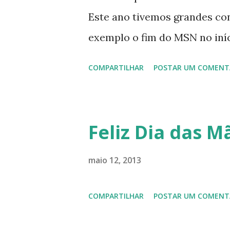
Este ano tivemos grandes co
exemplo o fim do MSN no iníci
desenvolvimento do Kaiana qu
COMPARTILHAR
POSTAR UM COMENT
, a descontinução do BigLinux
lançamento do liv ro da S B P
anos do LibreOffice, o prime 
Feliz Dia das Mã
Latinoware, a Microsoft boic
lançamento do Windows 8 e a
maio 12, 2013
usuários, entre out ros. Gost
COMPARTILHAR
POSTAR UM COMENT
em 2013 possamos estar juntos
todos!!!