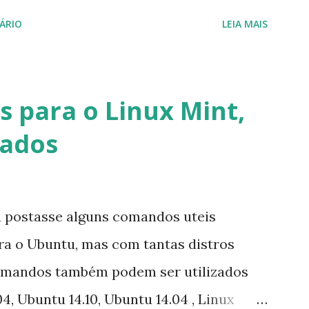
iço do MSN, segundo a empresa, os
ÁRIO
LEIA MAIS
cados por e-mail sobre como proceder
lataforma (eu não recebi até agora tal
melhor que o Windows Live (assim como
 para o Linux Mint,
 mesmo na versão para Linux, claro,
vados
s e o Pidgin, que se mostra como opção.
u postasse alguns comandos uteis
ara o Ubuntu, mas com tantas distros
omandos também podem ser utilizados
4, Ubuntu 14.10, Ubuntu 14.04 , Linux