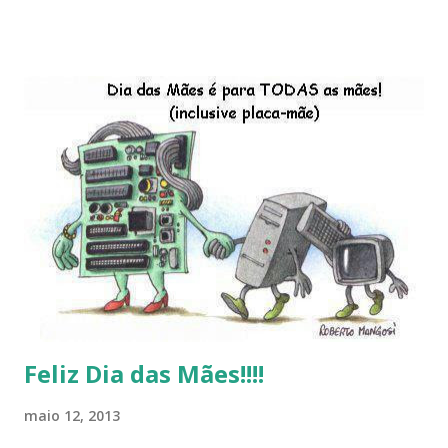
descontinução do BigLinux do DreanLinux entre outr as
distro, o lançamento do liv ro da S B P - Software Publico
Brasileiro, os dois anos do LibreOffice, o prime iro Hackday
do LibreOffice , o IX Latinoware, a Microsoft boicotando o
Linux (como sempre), o lançamento do Windows 8 e a sua
baixa taxa de adesão pelos usuários, entre out ros. Gostaria
de desejar a todos Boas Festas e que em 2013 possamos
estar juntos novamente. Feliz Natal!!!! F eli z 2013 a todos!!!
Feliz Dia das Mães!!!!
maio 12, 2013