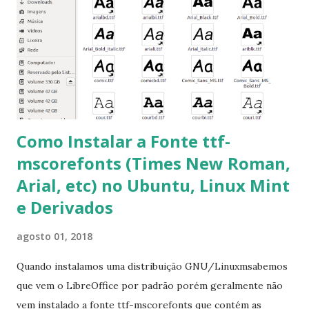
clicando em “Ok” Agora aceite os termos de uso clicando
em “Sim” Pronto agora abra o LibreOffice e veja se as
fontes Times New Roman, Arial estão instaladas. Caso
ocorra algum erro ou precisa reinstalar, execute: $ sudo
apt-get install --reinstall ttf-mscorefonts-installer
Como Instalar a Fonte ttf-
mscorefonts (Times New Roman,
Arial, etc) no Ubuntu, Linux Mint
e Derivados
agosto 01, 2018
Quando instalamos uma distribuição GNU/Linuxmsabemos
que vem o LibreOffice por padrão porém geralmente não
vem instalado a fonte ttf-mscorefonts que contém as