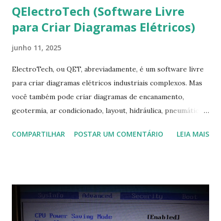
QElectroTech (Software Livre
para Criar Diagramas Elétricos)
junho 11, 2025
ElectroTech, ou QET, abreviadamente, é um software livre
para criar diagramas elétricos industriais complexos. Mas
você também pode criar diagramas de encanamento,
geotermia, ar condicionado, layout, hidráulica, pneumática,
domótica, PID, fotovoltaica, encanamento de piscinas, etc.!
COMPARTILHAR
POSTAR UM COMENTÁRIO
LEIA MAIS
Na última versão 0.100, a coleção contém mais de 8.000
símbolos... Mais informações clique aqui . Para baixar clique
no link: https://qelectrotech.org/download.php