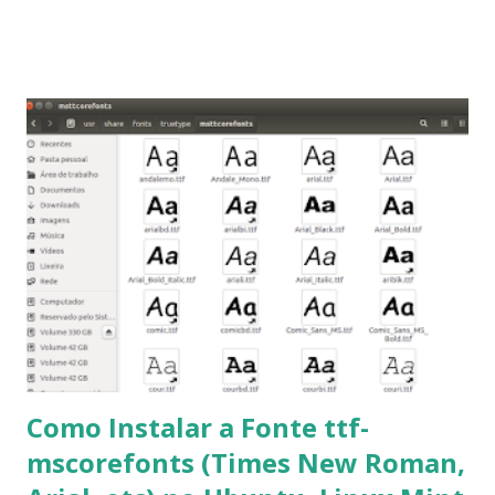
2014, Peppermint Five, LXLE 14.04 and Linux Lite 2 2 ,
DuZeru, Kaiana e derivados . Segue alguns comandos
importantes para manutenção do sistema, principalmente
para usuários iniciantes... 1- Atualizar a lista de pacotes: $
sudo apt-get update 2- Atualizar toda a distro: $ sudo apt-
get -f dist-upgrade ou update-manager -d -c 3- Instalar
pacotes: $ sudo apt-get install [nome do pacote] 4-
Procurar arquivos corrompidos: $ sudo apt-get check 5-
Corrigir problemas de dependências, concluir instalação de
pacotes pendentes e outros erros: $ sudo apt-get -f install
6- Se o comando sudo apt-get -f install nã...
Como Instalar a Fonte ttf-
mscorefonts (Times New Roman,