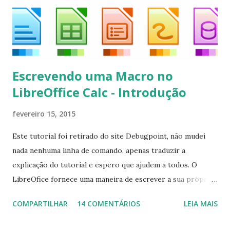
kodi*
Escrevendo uma Macro no
LibreOffice Calc - Introdução
fevereiro 15, 2015
Este tutorial foi retirado do site Debugpoint, não mudei
nada nenhuma linha de comando, apenas traduzir a
explicação do tutorial e espero que ajudem a todos. O
LibreOfice fornece uma maneira de escrever a sua própria
macro para automatizar várias tarefas repetitivas em seu
COMPARTILHAR
14 COMENTÁRIOS
LEIA MAIS
aplicativo de escritório. Você pode usar Python ou Basic
para o desenvolvimento do macro. Este tutorial se