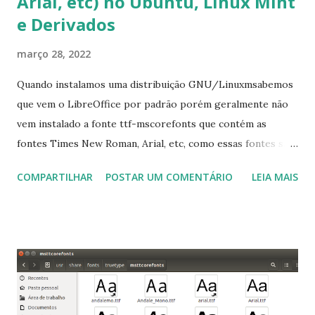
Arial, etc) no Ubuntu, Linux Mint
e Derivados
março 28, 2022
Quando instalamos uma distribuição GNU/Linuxmsabemos
que vem o LibreOffice por padrão porém geralmente não
vem instalado a fonte ttf-mscorefonts que contém as
fontes Times New Roman, Arial, etc, como essas fontes são
muito útil para os universitários, pelo mundo corporativo e
COMPARTILHAR
POSTAR UM COMENTÁRIO
LEIA MAIS
a Associação Brasileira de Normas Técnicas (ABNT), exige
que os trabalhos sejam entregues nas fontes Times New
Roman e Arial, por meio desta postagem espero pode
ajudar a todos com a instalação da fonte ttf-mscorefonts
que contém essas fontes. Ao instalar o GNU/Linux abra o
terminal e execute o comando: $ sudo apt-get install ttf-
mscorefonts-installer Leia os termos de uso e avance