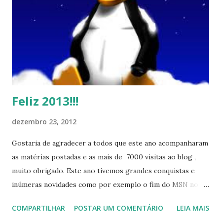
Feliz 2013!!!
dezembro 23, 2012
Gostaria de agradecer a todos que este ano acompanharam
as matérias postadas e as mais de 7000 visitas ao blog ,
muito obrigado. Este ano tivemos grandes conquistas e
inúmeras novidades como por exemplo o fim do MSN no
início de 2013, a criação da União Livre e o desenvolvimento
COMPARTILHAR
POSTAR UM COMENTÁRIO
LEIA MAIS
do Kaiana que será lançada em 2013, distro nacional , a