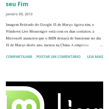
seu Fim
janeiro 09, 2013
Imagem Retirado do Google 15 de Março Agora sim, o
Windows Live Messenger está com os dias contatos, a
Microsoft anunciou que o MSN deixará de funcionar no dia
15 de Março deste ano, menos na China. A empresa
aconselha a todos os usuários a usarem o Skype que foi
COMPARTILHAR
POSTAR UM COMENTÁRIO
LEIA MAIS
integrado com o serviço do MSN, segundo a empresa, os
usuários estão sendo notificados por e-mail sobre como
proceder para fazer esta mudança de plataforma (eu não
recebi até agora tal notificação). Acho o Skype melhor que
o Windows Live (assim como muitos profissionais de TI) ,
mesmo na versão para Linux, claro, sempre existem outras
opções e o Pidgin, que se mostra como opção.