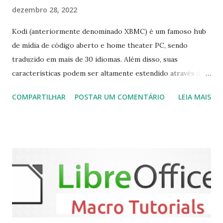
dezembro 28, 2022
Kodi (anteriormente denominado XBMC) é um famoso hub
de mídia de código aberto e home theater PC, sendo
traduzido em mais de 30 idiomas. Além disso, suas
características podem ser altamente estendido através de
plugins de terceiros e extensões e tem suporte para PVR
COMPARTILHAR
POSTAR UM COMENTÁRIO
LEIA MAIS
(personal video recorder). A versão final do Kodi 19.5
“Matrix” foi lançado, chegando com alterações que podem
ser vistas clicando aqui . Para instalar no Ubuntu, Linux
Mint, Elementary OS e derivados, execute: $ sudo add-apt-
repository ppa:team-xbmc/ppa $ sudo apt-get update $
sudo apt-get install kodi Use o comando a seguir para
instalar codecs de áudio e outros complementos,
executando: $ sudo apt-get install --install-suggests
kodi Para remover, execute: $ sudo apt-get remove