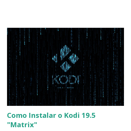
Na inicialização aperte F2 para acessar a BIOS e então faça
as seguintes alterações: Advanced : Fast BIOS Mode ->
Disabled AHCI Mode Control -> Manual ( Atenção: Se você
não for usar exclusivamente Linux, mas sim fazer dual boot
com Win, deixe essa opção no Auto ) Set AHCI Mode ->
Disabled USB S3 Wake-up -> Enabled Boot: Secure Boot ->
Disabled OS Mode Selection -> UEFI and CSM OS (Essa
opção garante boot com Win e Linux) Boot > Boot Priority
Order USB HDD: SATA CD: SATA HDD: Essa ordem de boot
vai garantir que ele tente primeiro o boot pela USB, depois
pelo CD e por último no HD. Apenas as opções acima são
as necessá...
Como Instalar o Kodi 19.5
"Matrix"