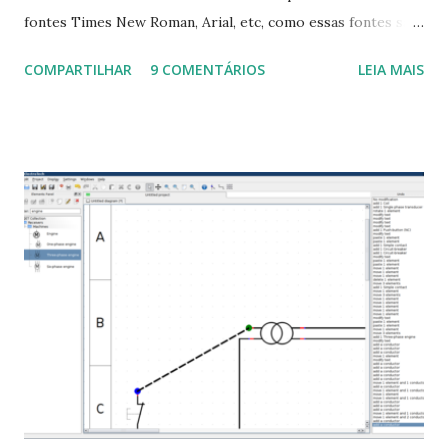
fontes Times New Roman, Arial, etc, como essas fontes são
muito útil para os universitários, pelo mundo corporativo e
COMPARTILHAR
9 COMENTÁRIOS
LEIA MAIS
a Associação Brasileira de Normas Técnicas (ABNT), exige
que os trabalhos sejam entregues nas fontes Times New
Roman e Arial, por meio desta postagem espero pode
ajudar a todos com a instalação da fonte ttf-mscorefonts
que contém essas fontes. Ao instalar o GNU/Linux abra o
terminal e execute o comando: $ sudo apt-get install ttf-
mscorefonts-installer Leia os termos de uso e avance
clicando em “Ok” Agora aceite os termos de uso clicando
em “Sim” Pronto agora abra o LibreOffice e veja se as
fontes Times New Roman, Arial estão instaladas. Caso
ocorra algum erro ou precisa reinstalar, execute: $ sudo
apt-get install --reinstall ttf-mscorefonts-installer