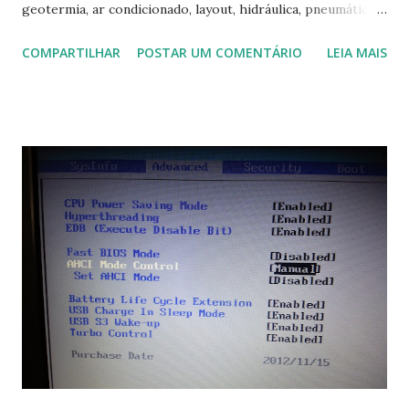
geotermia, ar condicionado, layout, hidráulica, pneumática,
domótica, PID, fotovoltaica, encanamento de piscinas, etc.!
COMPARTILHAR
POSTAR UM COMENTÁRIO
LEIA MAIS
Na última versão 0.100, a coleção contém mais de 8.000
símbolos... Mais informações clique aqui . Para baixar clique
no link: https://qelectrotech.org/download.php