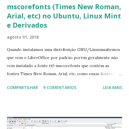
mscorefonts (Times New Roman,
Arial, etc) no Ubuntu, Linux Mint
e Derivados
agosto 01, 2018
Quando instalamos uma distribuição GNU/Linuxmsabemos
que vem o LibreOffice por padrão porém geralmente não
vem instalado a fonte ttf-mscorefonts que contém as
fontes Times New Roman, Arial, etc, como essas fontes são
muito útil para os universitários, pelo mundo corporativo e
COMPARTILHAR
9 COMENTÁRIOS
LEIA MAIS
a Associação Brasileira de Normas Técnicas (ABNT), exige
que os trabalhos sejam entregues nas fontes Times New
Roman e Arial, por meio desta postagem espero pode
ajudar a todos com a instalação da fonte ttf-mscorefonts
que contém essas fontes. Ao instalar o GNU/Linux abra o