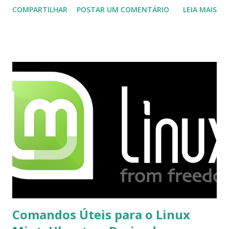
COMPARTILHAR
POSTAR UM COMENTÁRIO
LEIA MAIS
integrado com o serviço do MSN, segundo a empresa, os
usuários estão sendo notificados por e-mail sobre como
proceder para fazer esta mudança de plataforma (eu não
recebi até agora tal notificação). Acho o Skype melhor que
o Windows Live (assim como muitos profissionais de TI) ,
mesmo na versão para Linux, claro, sempre existem outras
opções e o Pidgin, que se mostra como opção.
Comandos Úteis para o Linux