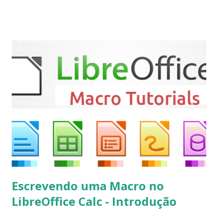
“Matrix” foi lançado, chegando com alterações que podem
ser vistas clicando aqui . Para instalar no Ubuntu, Linux
Mint, Elementary OS e derivados, execute: $ sudo add-apt-
repository ppa:team-xbmc/ppa $ sudo apt-get update $
sudo apt-get install kodi Use o comando a seguir para
instalar codecs de áudio e outros complementos,
executando: $ sudo apt-get install --install-suggests
kodi Para remover, execute: $ sudo apt-get remove
kodi*
Escrevendo uma Macro no
LibreOffice Calc - Introdução