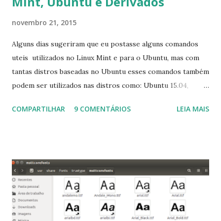
Mint, Ubuntu e Derivados
novembro 21, 2015
Alguns dias sugeriram que eu postasse alguns comandos
uteis utilizados no Linux Mint e para o Ubuntu, mas com
tantas distros baseadas no Ubuntu esses comandos também
podem ser utilizados nas distros como: Ubuntu 15.04,
Ubuntu 14.10, Ubuntu 14.04 , Linux Mint 17.2, Linux Mint 17.1,
COMPARTILHAR
9 COMENTÁRIOS
LEIA MAIS
Linux Mint 17, Pinguy OS 14.04, Elementary OS 0.3, Deepin
2014, Peppermint Five, LXLE 14.04 and Linux Lite 2 2 ,
DuZeru, Kaiana e derivados . Segue alguns comandos
importantes para manutenção do sistema, principalmente
para usuários iniciantes... 1- Atualizar a lista de pacotes: $
sudo apt-get update 2- Atualizar toda a distro: $ sudo apt-
get -f dist-upgrade ou update-manager -d -c 3- Instalar
pacotes: $ sudo apt-get install [nome do pacote] 4-