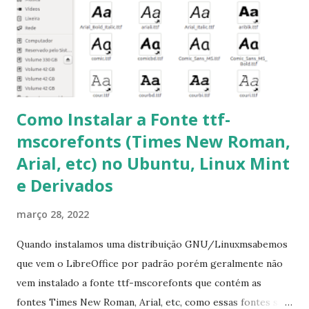
Procurar arquivos corrompidos: $ sudo apt-get check 5-
Corrigir problemas de dependências, concluir instalação de
pacotes pendentes e outros erros: $ sudo apt-get -f install
6- Se o comando sudo apt-get -f install nã...
Como Instalar a Fonte ttf-
mscorefonts (Times New Roman,
Arial, etc) no Ubuntu, Linux Mint
e Derivados
março 28, 2022
Quando instalamos uma distribuição GNU/Linuxmsabemos
que vem o LibreOffice por padrão porém geralmente não
vem instalado a fonte ttf-mscorefonts que contém as
fontes Times New Roman, Arial, etc, como essas fontes são