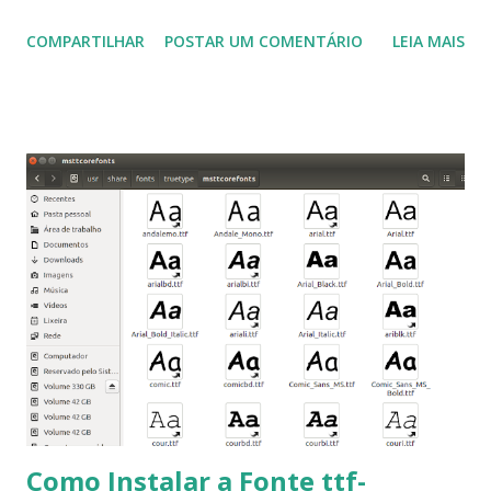
muito útil para os universitários, pelo mundo corporativo e
COMPARTILHAR
POSTAR UM COMENTÁRIO
LEIA MAIS
a Associação Brasileira de Normas Técnicas (ABNT), exige
que os trabalhos sejam entregues nas fontes Times New
Roman e Arial, por meio desta postagem espero pode
ajudar a todos com a instalação da fonte ttf-mscorefonts
que contém essas fontes. Ao instalar o GNU/Linux abra o
terminal e execute o comando: $ sudo apt-get install ttf-
mscorefonts-installer Leia os termos de uso e avance
clicando em “Ok” Agora aceite os termos de uso clicando
em “Sim” Pronto agora abra o LibreOffice e veja se as
fontes Times New Roman, Arial estão instaladas. Caso
ocorra algum erro ou precisa reinstalar, execute: $ sudo
apt-get install --reinstall ttf-mscorefonts-installer
Como Instalar a Fonte ttf-