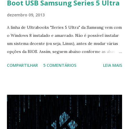
Boot USB Samsung Series 5 Ultra
dezembro 09, 2013
A linha de Ultrabooks "Series 5 Ultra" da Samsung vem com
o Windows 8 instalado e amarrado. Não é possível instalar
um sistema decente (ou seja, Linux), antes de mudar várias
opções da BIOS. Assim, seguem abaixo conforme as abas, a
configuração da BIOS necessária para conseguir fazer boot.
COMPARTILHAR
5 COMENTÁRIOS
LEIA MAIS
Na inicialização aperte F2 para acessar a BIOS e então faça
as seguintes alterações: Advanced : Fast BIOS Mode ->
Disabled AHCI Mode Control -> Manual ( Atenção: Se você
não for usar exclusivamente Linux, mas sim fazer dual boot
com Win, deixe essa opção no Auto ) Set AHCI Mode ->
Disabled USB S3 Wake-up -> Enabled Boot: Secure Boot ->
Disabled OS Mode Selection -> UEFI and CSM OS (Essa
opção garante boot com Win e Linux) Boot > Boot Priority