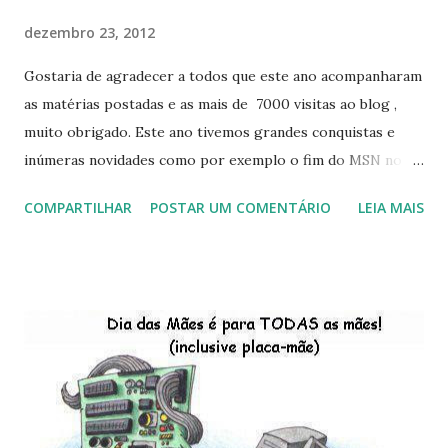
dezembro 23, 2012
Gostaria de agradecer a todos que este ano acompanharam
as matérias postadas e as mais de 7000 visitas ao blog ,
muito obrigado. Este ano tivemos grandes conquistas e
inúmeras novidades como por exemplo o fim do MSN no
início de 2013, a criação da União Livre e o desenvolvimento
COMPARTILHAR
POSTAR UM COMENTÁRIO
LEIA MAIS
do Kaiana que será lançada em 2013, distro nacional , a
descontinução do BigLinux do DreanLinux entre outr as
distro, o lançamento do liv ro da S B P - Software Publico
Brasileiro, os dois anos do LibreOffice, o prime iro Hackday
do LibreOffice , o IX Latinoware, a Microsoft boicotando o
Linux (como sempre), o lançamento do Windows 8 e a sua
baixa taxa de adesão pelos usuários, entre out ros. Gostaria
de desejar a todos Boas Festas e que em 2013 possamos
estar juntos novamente. Feliz Natal!!!! F eli z 2013 a todos!!!