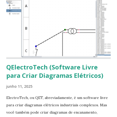
terminal e execute o comando: $ sudo apt-get install ttf-
mscorefonts-installer Leia os termos de uso e avance
clicando em “Ok” Agora aceite os termos de uso clicando
em “Sim” Pronto agora abra o LibreOffice e veja se as
fontes Times New Roman, Arial estão instaladas. Caso
ocorra algum erro ou precisa reinstalar, execute: $ sudo
apt-get install --reinstall ttf-mscorefonts-installer
QElectroTech (Software Livre
para Criar Diagramas Elétricos)
junho 11, 2025
ElectroTech, ou QET, abreviadamente, é um software livre
para criar diagramas elétricos industriais complexos. Mas
você também pode criar diagramas de encanamento,