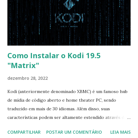
Order USB HDD: SATA CD: SATA HDD: Essa ordem de boot
vai garantir que ele tente primeiro o boot pela USB, depois
pelo CD e por último no HD. Apenas as opções acima são
as necessá...
Como Instalar o Kodi 19.5
"Matrix"
dezembro 28, 2022
Kodi (anteriormente denominado XBMC) é um famoso hub
de mídia de código aberto e home theater PC, sendo
traduzido em mais de 30 idiomas. Além disso, suas
características podem ser altamente estendido através de
plugins de terceiros e extensões e tem suporte para PVR
COMPARTILHAR
POSTAR UM COMENTÁRIO
LEIA MAIS
(personal video recorder). A versão final do Kodi 19.5