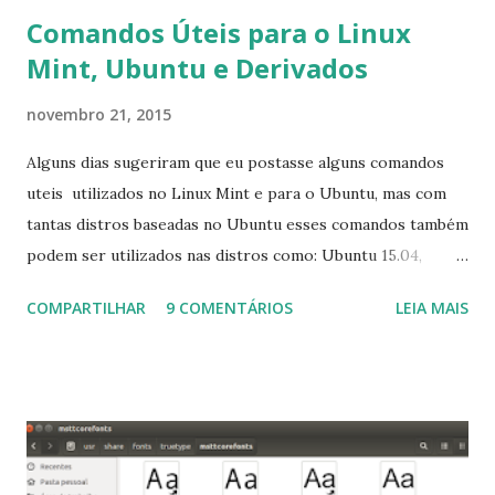
Comandos Úteis para o Linux
Mint, Ubuntu e Derivados
novembro 21, 2015
Alguns dias sugeriram que eu postasse alguns comandos
uteis utilizados no Linux Mint e para o Ubuntu, mas com
tantas distros baseadas no Ubuntu esses comandos também
podem ser utilizados nas distros como: Ubuntu 15.04,
Ubuntu 14.10, Ubuntu 14.04 , Linux Mint 17.2, Linux Mint 17.1,
COMPARTILHAR
9 COMENTÁRIOS
LEIA MAIS
Linux Mint 17, Pinguy OS 14.04, Elementary OS 0.3, Deepin
2014, Peppermint Five, LXLE 14.04 and Linux Lite 2 2 ,
DuZeru, Kaiana e derivados . Segue alguns comandos
importantes para manutenção do sistema, principalmente
para usuários iniciantes... 1- Atualizar a lista de pacotes: $
sudo apt-get update 2- Atualizar toda a distro: $ sudo apt-