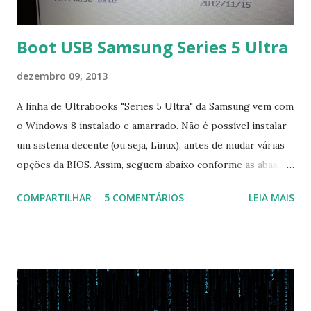
Boot USB Samsung Series 5 Ultra
dezembro 09, 2013
A linha de Ultrabooks "Series 5 Ultra" da Samsung vem com
o Windows 8 instalado e amarrado. Não é possível instalar
um sistema decente (ou seja, Linux), antes de mudar várias
opções da BIOS. Assim, seguem abaixo conforme as abas, a
configuração da BIOS necessária para conseguir fazer boot.
COMPARTILHAR
5 COMENTÁRIOS
LEIA MAIS
Na inicialização aperte F2 para acessar a BIOS e então faça
as seguintes alterações: Advanced : Fast BIOS Mode ->
Disabled AHCI Mode Control -> Manual ( Atenção: Se você
não for usar exclusivamente Linux, mas sim fazer dual boot
com Win, deixe essa opção no Auto ) Set AHCI Mode ->
Disabled USB S3 Wake-up -> Enabled Boot: Secure Boot ->