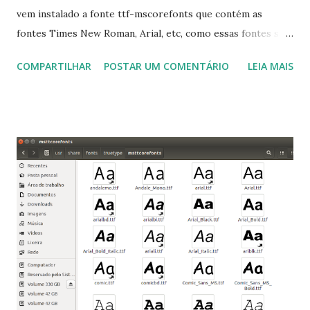
vem instalado a fonte ttf-mscorefonts que contém as
fontes Times New Roman, Arial, etc, como essas fontes são
muito útil para os universitários, pelo mundo corporativo e
COMPARTILHAR
POSTAR UM COMENTÁRIO
LEIA MAIS
a Associação Brasileira de Normas Técnicas (ABNT), exige
que os trabalhos sejam entregues nas fontes Times New
Roman e Arial, por meio desta postagem espero pode
ajudar a todos com a instalação da fonte ttf-mscorefonts
que contém essas fontes. Ao instalar o GNU/Linux abra o
terminal e execute o comando: $ sudo apt-get install ttf-
mscorefonts-installer Leia os termos de uso e avance
clicando em “Ok” Agora aceite os termos de uso clicando
em “Sim” Pronto agora abra o LibreOffice e veja se as
fontes Times New Roman, Arial estão instaladas. Caso
ocorra algum erro ou precisa reinstalar, execute: $ sudo
apt-get install --reinstall ttf-mscorefonts-installer