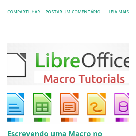
plugins de terceiros e extensões e tem suporte para PVR
COMPARTILHAR
POSTAR UM COMENTÁRIO
LEIA MAIS
(personal video recorder). A versão final do Kodi 19.5
“Matrix” foi lançado, chegando com alterações que podem
ser vistas clicando aqui . Para instalar no Ubuntu, Linux
Mint, Elementary OS e derivados, execute: $ sudo add-apt-
repository ppa:team-xbmc/ppa $ sudo apt-get update $
sudo apt-get install kodi Use o comando a seguir para
instalar codecs de áudio e outros complementos,
executando: $ sudo apt-get install --install-suggests
kodi Para remover, execute: $ sudo apt-get remove
kodi*
Escrevendo uma Macro no