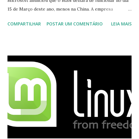
Microsoft anunciou que o MSN deixará de funcionar no dia
15 de Março deste ano, menos na China. A empresa
aconselha a todos os usuários a usarem o Skype que foi
COMPARTILHAR
POSTAR UM COMENTÁRIO
LEIA MAIS
integrado com o serviço do MSN, segundo a empresa, os
usuários estão sendo notificados por e-mail sobre como
proceder para fazer esta mudança de plataforma (eu não
recebi até agora tal notificação). Acho o Skype melhor que
o Windows Live (assim como muitos profissionais de TI) ,
mesmo na versão para Linux, claro, sempre existem outras
opções e o Pidgin, que se mostra como opção.