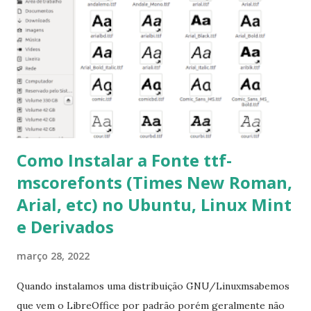
get -f dist-upgrade ou update-manager -d -c 3- Instalar
pacotes: $ sudo apt-get install [nome do pacote] 4-
Procurar arquivos corrompidos: $ sudo apt-get check 5-
Corrigir problemas de dependências, concluir instalação de
pacotes pendentes e outros erros: $ sudo apt-get -f install
6- Se o comando sudo apt-get -f install nã...
Como Instalar a Fonte ttf-
mscorefonts (Times New Roman,
Arial, etc) no Ubuntu, Linux Mint
e Derivados
março 28, 2022
Quando instalamos uma distribuição GNU/Linuxmsabemos
que vem o LibreOffice por padrão porém geralmente não