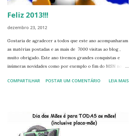
i
o
Feliz 2013!!!
dezembro 23, 2012
Gostaria de agradecer a todos que este ano acompanharam
as matérias postadas e as mais de 7000 visitas ao blog ,
muito obrigado. Este ano tivemos grandes conquistas e
inúmeras novidades como por exemplo o fim do MSN no
início de 2013, a criação da União Livre e o desenvolvimento
COMPARTILHAR
POSTAR UM COMENTÁRIO
LEIA MAIS
do Kaiana que será lançada em 2013, distro nacional , a
descontinução do BigLinux do DreanLinux entre outr as
distro, o lançamento do liv ro da S B P - Software Publico
Brasileiro, os dois anos do LibreOffice, o prime iro Hackday
do LibreOffice , o IX Latinoware, a Microsoft boicotando o
Linux (como sempre), o lançamento do Windows 8 e a sua
baixa taxa de adesão pelos usuários, entre out ros. Gostaria