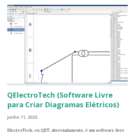
ajudar a todos com a instalação da fonte ttf-mscorefonts
que contém essas fontes. Ao instalar o GNU/Linux abra o
terminal e execute o comando: $ sudo apt-get install ttf-
mscorefonts-installer Leia os termos de uso e avance
clicando em “Ok” Agora aceite os termos de uso clicando
em “Sim” Pronto agora abra o LibreOffice e veja se as
fontes Times New Roman, Arial estão instaladas. Caso
ocorra algum erro ou precisa reinstalar, execute: $ sudo
apt-get install --reinstall ttf-mscorefonts-installer
QElectroTech (Software Livre
para Criar Diagramas Elétricos)
junho 11, 2025
ElectroTech, ou QET, abreviadamente, é um software livre