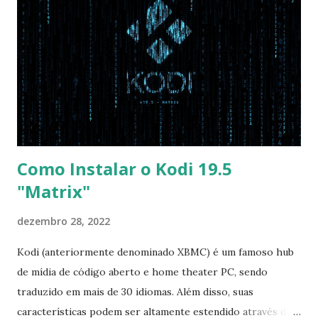
Disabled OS Mode Selection -> UEFI and CSM OS (Essa
opção garante boot com Win e Linux) Boot > Boot Priority
Order USB HDD: SATA CD: SATA HDD: Essa ordem de boot
vai garantir que ele tente primeiro o boot pela USB, depois
pelo CD e por último no HD. Apenas as opções acima são
as necessá...
Como Instalar o Kodi 19.5
"Matrix"
dezembro 28, 2022
Kodi (anteriormente denominado XBMC) é um famoso hub
de mídia de código aberto e home theater PC, sendo
traduzido em mais de 30 idiomas. Além disso, suas
características podem ser altamente estendido através de