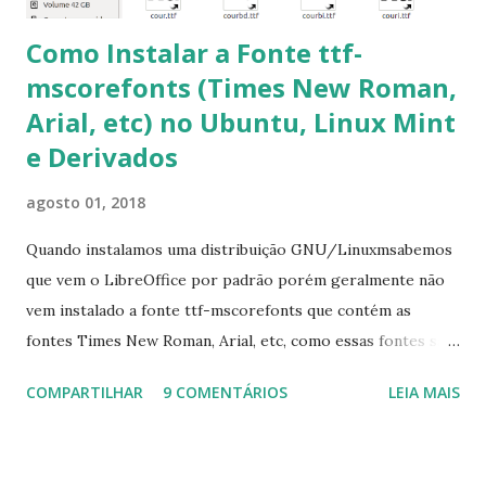
Como Instalar a Fonte ttf-
mscorefonts (Times New Roman,
Arial, etc) no Ubuntu, Linux Mint
e Derivados
agosto 01, 2018
Quando instalamos uma distribuição GNU/Linuxmsabemos
que vem o LibreOffice por padrão porém geralmente não
vem instalado a fonte ttf-mscorefonts que contém as
fontes Times New Roman, Arial, etc, como essas fontes são
muito útil para os universitários, pelo mundo corporativo e
COMPARTILHAR
9 COMENTÁRIOS
LEIA MAIS
a Associação Brasileira de Normas Técnicas (ABNT), exige
que os trabalhos sejam entregues nas fontes Times New
Roman e Arial, por meio desta postagem espero pode