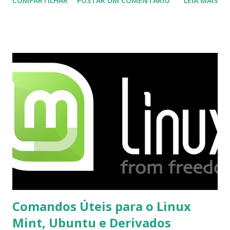
COMPARTILHAR
POSTAR UM COMENTÁRIO
LEIA MAIS
integrado com o serviço do MSN, segundo a empresa, os
usuários estão sendo notificados por e-mail sobre como
proceder para fazer esta mudança de plataforma (eu não
recebi até agora tal notificação). Acho o Skype melhor que
o Windows Live (assim como muitos profissionais de TI) ,
mesmo na versão para Linux, claro, sempre existem outras
opções e o Pidgin, que se mostra como opção.
Comandos Úteis para o Linux
Mint, Ubuntu e Derivados