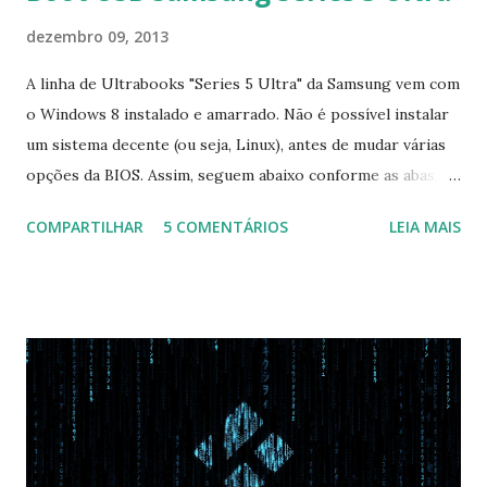
dezembro 09, 2013
A linha de Ultrabooks "Series 5 Ultra" da Samsung vem com
o Windows 8 instalado e amarrado. Não é possível instalar
um sistema decente (ou seja, Linux), antes de mudar várias
opções da BIOS. Assim, seguem abaixo conforme as abas, a
configuração da BIOS necessária para conseguir fazer boot.
COMPARTILHAR
5 COMENTÁRIOS
LEIA MAIS
Na inicialização aperte F2 para acessar a BIOS e então faça
as seguintes alterações: Advanced : Fast BIOS Mode ->
Disabled AHCI Mode Control -> Manual ( Atenção: Se você
não for usar exclusivamente Linux, mas sim fazer dual boot
com Win, deixe essa opção no Auto ) Set AHCI Mode ->
Disabled USB S3 Wake-up -> Enabled Boot: Secure Boot ->
Disabled OS Mode Selection -> UEFI and CSM OS (Essa
opção garante boot com Win e Linux) Boot > Boot Priority
Order USB HDD: SATA CD: SATA HDD: Essa ordem de boot