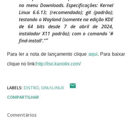
no menu Downloads. Especificações: Kernel
Linux 6.6.13;
(recomendado); git (padrão);
testando o Wayland (somente na edição KDE
de 64 bits desde 7 de abril de 2024,
instalador X11 padrão);
com o comando '#
find-install'."
Para ler a nota de lançamento clique
aqui
. Para baixar
clique no link:
http://iso.kanotix.com/
LABELS:
DISTRO
GNU\LINUX
COMPARTILHAR
Comentários