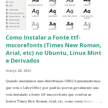
Corrigir problemas de dependências, concluir instalação de
pacotes pendentes e outros erros: $ sudo apt-get -f install
6- Se o comando sudo apt-get -f install nã...
Como Instalar a Fonte ttf-
mscorefonts (Times New Roman,
Arial, etc) no Ubuntu, Linux Mint
e Derivados
março 28, 2022
Quando instalamos uma distribuição GNU/Linuxmsabemos
que vem o LibreOffice por padrão porém geralmente não
vem instalado a fonte ttf-mscorefonts que contém as
fontes Times New Roman, Arial, etc, como essas fontes são