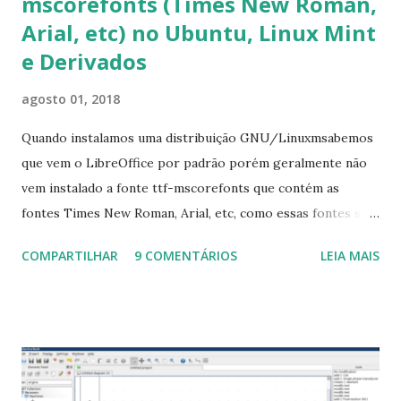
mscorefonts (Times New Roman,
Arial, etc) no Ubuntu, Linux Mint
e Derivados
agosto 01, 2018
Quando instalamos uma distribuição GNU/Linuxmsabemos
que vem o LibreOffice por padrão porém geralmente não
vem instalado a fonte ttf-mscorefonts que contém as
fontes Times New Roman, Arial, etc, como essas fontes são
muito útil para os universitários, pelo mundo corporativo e
COMPARTILHAR
9 COMENTÁRIOS
LEIA MAIS
a Associação Brasileira de Normas Técnicas (ABNT), exige
que os trabalhos sejam entregues nas fontes Times New
Roman e Arial, por meio desta postagem espero pode
ajudar a todos com a instalação da fonte ttf-mscorefonts
que contém essas fontes. Ao instalar o GNU/Linux abra o
terminal e execute o comando: $ sudo apt-get install ttf-