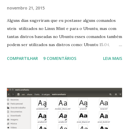
novembro 21, 2015
Alguns dias sugeriram que eu postasse alguns comandos
uteis utilizados no Linux Mint e para o Ubuntu, mas com
tantas distros baseadas no Ubuntu esses comandos também
podem ser utilizados nas distros como: Ubuntu 15.04,
Ubuntu 14.10, Ubuntu 14.04 , Linux Mint 17.2, Linux Mint 17.1,
COMPARTILHAR
9 COMENTÁRIOS
LEIA MAIS
Linux Mint 17, Pinguy OS 14.04, Elementary OS 0.3, Deepin
2014, Peppermint Five, LXLE 14.04 and Linux Lite 2 2 ,
DuZeru, Kaiana e derivados . Segue alguns comandos
importantes para manutenção do sistema, principalmente
para usuários iniciantes... 1- Atualizar a lista de pacotes: $
sudo apt-get update 2- Atualizar toda a distro: $ sudo apt-
get -f dist-upgrade ou update-manager -d -c 3- Instalar
pacotes: $ sudo apt-get install [nome do pacote] 4-
Procurar arquivos corrompidos: $ sudo apt-get check 5-