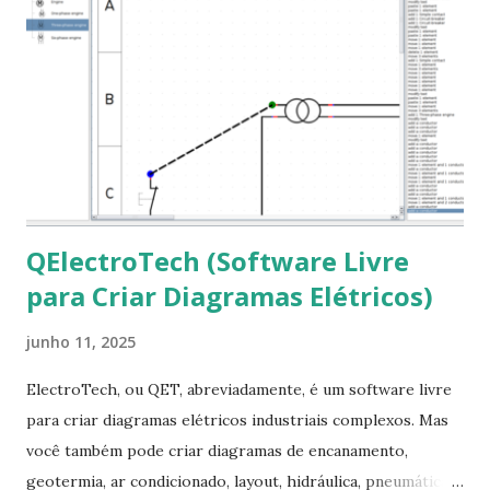
mscorefonts-installer Leia os termos de uso e avance
clicando em “Ok” Agora aceite os termos de uso clicando
em “Sim” Pronto agora abra o LibreOffice e veja se as
fontes Times New Roman, Arial estão instaladas. Caso
ocorra algum erro ou precisa reinstalar, execute: $ sudo
apt-get install --reinstall ttf-mscorefonts-installer
QElectroTech (Software Livre
para Criar Diagramas Elétricos)
junho 11, 2025
ElectroTech, ou QET, abreviadamente, é um software livre
para criar diagramas elétricos industriais complexos. Mas
você também pode criar diagramas de encanamento,
geotermia, ar condicionado, layout, hidráulica, pneumática,