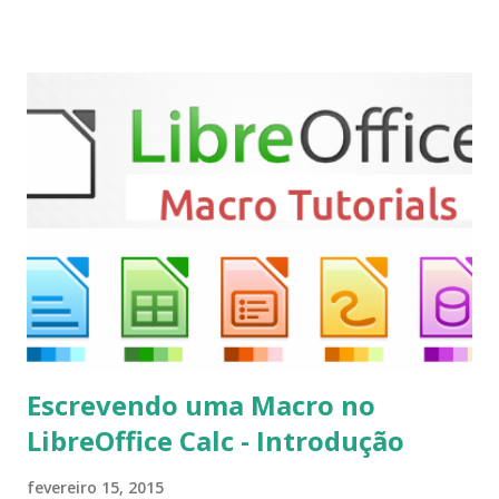
ser vistas clicando aqui . Para instalar no Ubuntu, Linux
Mint, Elementary OS e derivados, execute: $ sudo add-apt-
repository ppa:team-xbmc/ppa $ sudo apt-get update $
sudo apt-get install kodi Use o comando a seguir para
instalar codecs de áudio e outros complementos,
executando: $ sudo apt-get install --install-suggests
kodi Para remover, execute: $ sudo apt-get remove
kodi*
Escrevendo uma Macro no
LibreOffice Calc - Introdução
fevereiro 15, 2015