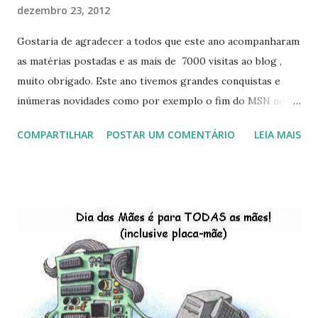
dezembro 23, 2012
Gostaria de agradecer a todos que este ano acompanharam
as matérias postadas e as mais de 7000 visitas ao blog ,
muito obrigado. Este ano tivemos grandes conquistas e
inúmeras novidades como por exemplo o fim do MSN no
início de 2013, a criação da União Livre e o desenvolvimento
COMPARTILHAR
POSTAR UM COMENTÁRIO
LEIA MAIS
do Kaiana que será lançada em 2013, distro nacional , a
descontinução do BigLinux do DreanLinux entre outr as
distro, o lançamento do liv ro da S B P - Software Publico
Brasileiro, os dois anos do LibreOffice, o prime iro Hackday
do LibreOffice , o IX Latinoware, a Microsoft boicotando o
Linux (como sempre), o lançamento do Windows 8 e a sua
baixa taxa de adesão pelos usuários, entre out ros. Gostaria
de desejar a todos Boas Festas e que em 2013 possamos
estar juntos novamente. Feliz Natal!!!! F eli z 2013 a todos!!!