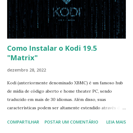
vai garantir que ele tente primeiro o boot pela USB, depois
pelo CD e por último no HD. Apenas as opções acima são
as necessá...
Como Instalar o Kodi 19.5
"Matrix"
dezembro 28, 2022
Kodi (anteriormente denominado XBMC) é um famoso hub
de mídia de código aberto e home theater PC, sendo
traduzido em mais de 30 idiomas. Além disso, suas
características podem ser altamente estendido através de
plugins de terceiros e extensões e tem suporte para PVR
COMPARTILHAR
POSTAR UM COMENTÁRIO
LEIA MAIS
(personal video recorder). A versão final do Kodi 19.5
“Matrix” foi lançado, chegando com alterações que podem