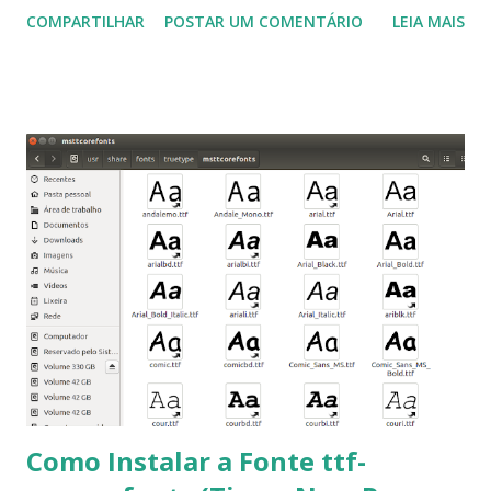
muito útil para os universitários, pelo mundo corporativo e
COMPARTILHAR
POSTAR UM COMENTÁRIO
LEIA MAIS
a Associação Brasileira de Normas Técnicas (ABNT), exige
que os trabalhos sejam entregues nas fontes Times New
Roman e Arial, por meio desta postagem espero pode
ajudar a todos com a instalação da fonte ttf-mscorefonts
que contém essas fontes. Ao instalar o GNU/Linux abra o
terminal e execute o comando: $ sudo apt-get install ttf-
mscorefonts-installer Leia os termos de uso e avance
clicando em “Ok” Agora aceite os termos de uso clicando
em “Sim” Pronto agora abra o LibreOffice e veja se as
fontes Times New Roman, Arial estão instaladas. Caso
ocorra algum erro ou precisa reinstalar, execute: $ sudo
apt-get install --reinstall ttf-mscorefonts-installer
Como Instalar a Fonte ttf-