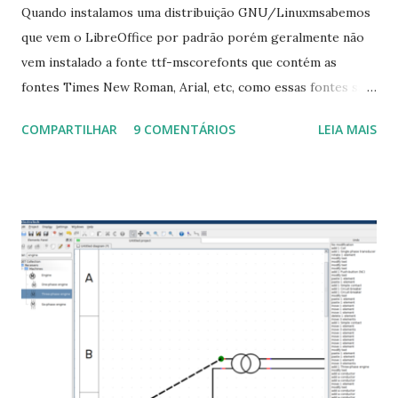
Quando instalamos uma distribuição GNU/Linuxmsabemos
que vem o LibreOffice por padrão porém geralmente não
vem instalado a fonte ttf-mscorefonts que contém as
fontes Times New Roman, Arial, etc, como essas fontes são
muito útil para os universitários, pelo mundo corporativo e
COMPARTILHAR
9 COMENTÁRIOS
LEIA MAIS
a Associação Brasileira de Normas Técnicas (ABNT), exige
que os trabalhos sejam entregues nas fontes Times New
Roman e Arial, por meio desta postagem espero pode
ajudar a todos com a instalação da fonte ttf-mscorefonts
que contém essas fontes. Ao instalar o GNU/Linux abra o
terminal e execute o comando: $ sudo apt-get install ttf-
mscorefonts-installer Leia os termos de uso e avance
clicando em “Ok” Agora aceite os termos de uso clicando
em “Sim” Pronto agora abra o LibreOffice e veja se as
fontes Times New Roman, Arial estão instaladas. Caso
ocorra algum erro ou precisa reinstalar, execute: $ sudo