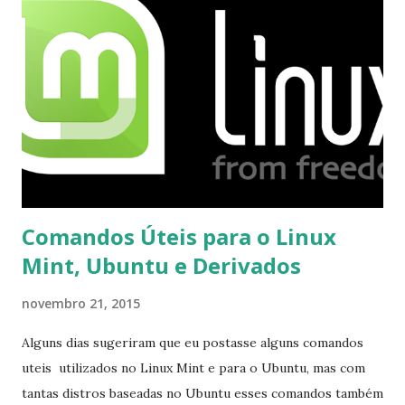
mesmo na versão para Linux, claro, sempre existem outras
opções e o Pidgin, que se mostra como opção.
Comandos Úteis para o Linux
Mint, Ubuntu e Derivados
novembro 21, 2015
Alguns dias sugeriram que eu postasse alguns comandos
uteis utilizados no Linux Mint e para o Ubuntu, mas com
tantas distros baseadas no Ubuntu esses comandos também