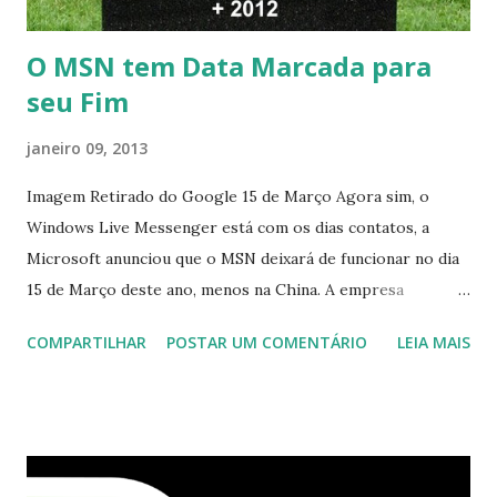
O MSN tem Data Marcada para
seu Fim
janeiro 09, 2013
Imagem Retirado do Google 15 de Março Agora sim, o
Windows Live Messenger está com os dias contatos, a
Microsoft anunciou que o MSN deixará de funcionar no dia
15 de Março deste ano, menos na China. A empresa
aconselha a todos os usuários a usarem o Skype que foi
COMPARTILHAR
POSTAR UM COMENTÁRIO
LEIA MAIS
integrado com o serviço do MSN, segundo a empresa, os
usuários estão sendo notificados por e-mail sobre como
proceder para fazer esta mudança de plataforma (eu não
recebi até agora tal notificação). Acho o Skype melhor que
o Windows Live (assim como muitos profissionais de TI) ,