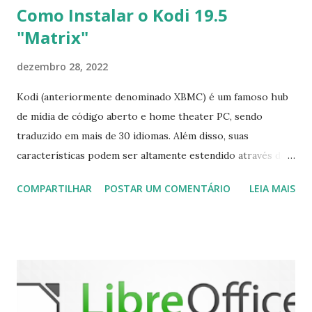
Como Instalar o Kodi 19.5
"Matrix"
dezembro 28, 2022
Kodi (anteriormente denominado XBMC) é um famoso hub
de mídia de código aberto e home theater PC, sendo
traduzido em mais de 30 idiomas. Além disso, suas
características podem ser altamente estendido através de
plugins de terceiros e extensões e tem suporte para PVR
COMPARTILHAR
POSTAR UM COMENTÁRIO
LEIA MAIS
(personal video recorder). A versão final do Kodi 19.5
“Matrix” foi lançado, chegando com alterações que podem
ser vistas clicando aqui . Para instalar no Ubuntu, Linux
Mint, Elementary OS e derivados, execute: $ sudo add-apt-
repository ppa:team-xbmc/ppa $ sudo apt-get update $
sudo apt-get install kodi Use o comando a seguir para
instalar codecs de áudio e outros complementos,