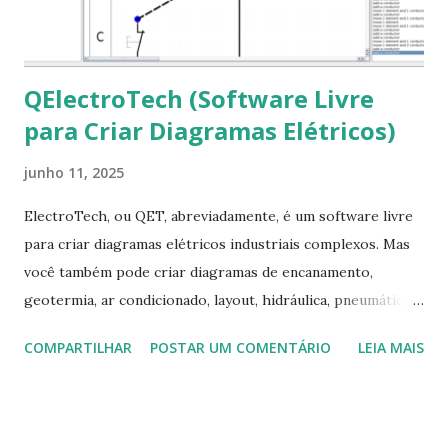
apt-get install --reinstall ttf-mscorefonts-installer
QElectroTech (Software Livre
para Criar Diagramas Elétricos)
junho 11, 2025
ElectroTech, ou QET, abreviadamente, é um software livre
para criar diagramas elétricos industriais complexos. Mas
você também pode criar diagramas de encanamento,
geotermia, ar condicionado, layout, hidráulica, pneumática,
domótica, PID, fotovoltaica, encanamento de piscinas, etc.!
COMPARTILHAR
POSTAR UM COMENTÁRIO
LEIA MAIS
Na última versão 0.100, a coleção contém mais de 8.000
símbolos... Mais informações clique aqui . Para baixar clique
no link: https://qelectrotech.org/download.php