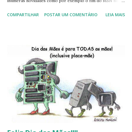
inúmeras novidades como por exemplo o fim do MSN no
início de 2013, a criação da União Livre e o desenvolvimento
COMPARTILHAR
POSTAR UM COMENTÁRIO
LEIA MAIS
do Kaiana que será lançada em 2013, distro nacional , a
descontinução do BigLinux do DreanLinux entre outr as
distro, o lançamento do liv ro da S B P - Software Publico
Brasileiro, os dois anos do LibreOffice, o prime iro Hackday
do LibreOffice , o IX Latinoware, a Microsoft boicotando o
Linux (como sempre), o lançamento do Windows 8 e a sua
baixa taxa de adesão pelos usuários, entre out ros. Gostaria
de desejar a todos Boas Festas e que em 2013 possamos
estar juntos novamente. Feliz Natal!!!! F eli z 2013 a todos!!!