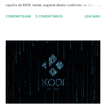
opções da BIOS. Assim, seguem abaixo conforme as abas, a
configuração da BIOS necessária para conseguir fazer boot.
COMPARTILHAR
5 COMENTÁRIOS
LEIA MAIS
Na inicialização aperte F2 para acessar a BIOS e então faça
as seguintes alterações: Advanced : Fast BIOS Mode ->
Disabled AHCI Mode Control -> Manual ( Atenção: Se você
não for usar exclusivamente Linux, mas sim fazer dual boot
com Win, deixe essa opção no Auto ) Set AHCI Mode ->
Disabled USB S3 Wake-up -> Enabled Boot: Secure Boot ->
Disabled OS Mode Selection -> UEFI and CSM OS (Essa
opção garante boot com Win e Linux) Boot > Boot Priority
Order USB HDD: SATA CD: SATA HDD: Essa ordem de boot
vai garantir que ele tente primeiro o boot pela USB, depois
pelo CD e por último no HD. Apenas as opções acima são
as necessá...