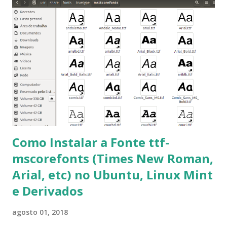
que contém essas fontes. Ao instalar o GNU/Linux abra o
terminal e execute o comando: $ sudo apt-get install ttf-
mscorefonts-installer Leia os termos de uso e avance
clicando em “Ok” Agora aceite os termos de uso clicando
em “Sim” Pronto agora abra o LibreOffice e veja se as
fontes Times New Roman, Arial estão instaladas. Caso
ocorra algum erro ou precisa reinstalar, execute: $ sudo
apt-get install --reinstall ttf-mscorefonts-installer
Como Instalar a Fonte ttf-
mscorefonts (Times New Roman,
Arial, etc) no Ubuntu, Linux Mint
e Derivados
agosto 01, 2018