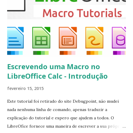
executando: $ sudo apt-get install --install-suggests
kodi Para remover, execute: $ sudo apt-get remove
kodi*
Escrevendo uma Macro no
LibreOffice Calc - Introdução
fevereiro 15, 2015
Este tutorial foi retirado do site Debugpoint, não mudei
nada nenhuma linha de comando, apenas traduzir a
explicação do tutorial e espero que ajudem a todos. O
LibreOfice fornece uma maneira de escrever a sua própria