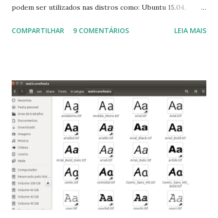
podem ser utilizados nas distros como: Ubuntu 15.04,
Ubuntu 14.10, Ubuntu 14.04 , Linux Mint 17.2, Linux Mint 17.1,
COMPARTILHAR
9 COMENTÁRIOS
LEIA MAIS
Linux Mint 17, Pinguy OS 14.04, Elementary OS 0.3, Deepin
2014, Peppermint Five, LXLE 14.04 and Linux Lite 2 2 ,
DuZeru, Kaiana e derivados . Segue alguns comandos
importantes para manutenção do sistema, principalmente
para usuários iniciantes... 1- Atualizar a lista de pacotes: $
sudo apt-get update 2- Atualizar toda a distro: $ sudo apt-
get -f dist-upgrade ou update-manager -d -c 3- Instalar
pacotes: $ sudo apt-get install [nome do pacote] 4-
Procurar arquivos corrompidos: $ sudo apt-get check 5-
Corrigir problemas de dependências, concluir instalação de
pacotes pendentes e outros erros: $ sudo apt-get -f install
6- Se o comando sudo apt-get -f install nã...