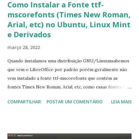
Como Instalar a Fonte ttf-
mscorefonts (Times New Roman,
Arial, etc) no Ubuntu, Linux Mint
e Derivados
março 28, 2022
Quando instalamos uma distribuição GNU/Linuxmsabemos
que vem o LibreOffice por padrão porém geralmente não
vem instalado a fonte ttf-mscorefonts que contém as
fontes Times New Roman, Arial, etc, como essas fontes são
muito útil para os universitários, pelo mundo corporativo e
COMPARTILHAR
POSTAR UM COMENTÁRIO
LEIA MAIS
a Associação Brasileira de Normas Técnicas (ABNT), exige
que os trabalhos sejam entregues nas fontes Times New
Roman e Arial, por meio desta postagem espero pode
ajudar a todos com a instalação da fonte ttf-mscorefonts