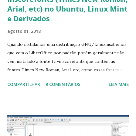
Arial, etc) no Ubuntu, Linux Mint
e Derivados
agosto 01, 2018
Quando instalamos uma distribuição GNU/Linuxmsabemos
que vem o LibreOffice por padrão porém geralmente não
vem instalado a fonte ttf-mscorefonts que contém as
fontes Times New Roman, Arial, etc, como essas fontes são
muito útil para os universitários, pelo mundo corporativo e
COMPARTILHAR
9 COMENTÁRIOS
LEIA MAIS
a Associação Brasileira de Normas Técnicas (ABNT), exige
que os trabalhos sejam entregues nas fontes Times New
Roman e Arial, por meio desta postagem espero pode
ajudar a todos com a instalação da fonte ttf-mscorefonts
que contém essas fontes. Ao instalar o GNU/Linux abra o
terminal e execute o comando: $ sudo apt-get install ttf-