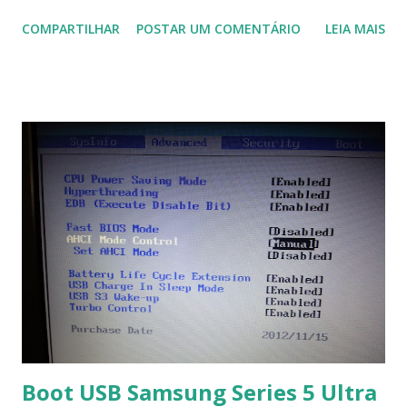
domótica, PID, fotovoltaica, encanamento de piscinas, etc.!
COMPARTILHAR
POSTAR UM COMENTÁRIO
LEIA MAIS
Na última versão 0.100, a coleção contém mais de 8.000
símbolos... Mais informações clique aqui . Para baixar clique
no link: https://qelectrotech.org/download.php
Boot USB Samsung Series 5 Ultra