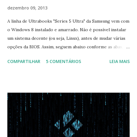
dezembro 09, 2013
A linha de Ultrabooks "Series 5 Ultra" da Samsung vem com
o Windows 8 instalado e amarrado. Não é possível instalar
um sistema decente (ou seja, Linux), antes de mudar várias
opções da BIOS. Assim, seguem abaixo conforme as abas, a
configuração da BIOS necessária para conseguir fazer boot.
COMPARTILHAR
5 COMENTÁRIOS
LEIA MAIS
Na inicialização aperte F2 para acessar a BIOS e então faça
as seguintes alterações: Advanced : Fast BIOS Mode ->
Disabled AHCI Mode Control -> Manual ( Atenção: Se você
não for usar exclusivamente Linux, mas sim fazer dual boot
com Win, deixe essa opção no Auto ) Set AHCI Mode ->
Disabled USB S3 Wake-up -> Enabled Boot: Secure Boot ->
Disabled OS Mode Selection -> UEFI and CSM OS (Essa
opção garante boot com Win e Linux) Boot > Boot Priority
Order USB HDD: SATA CD: SATA HDD: Essa ordem de boot