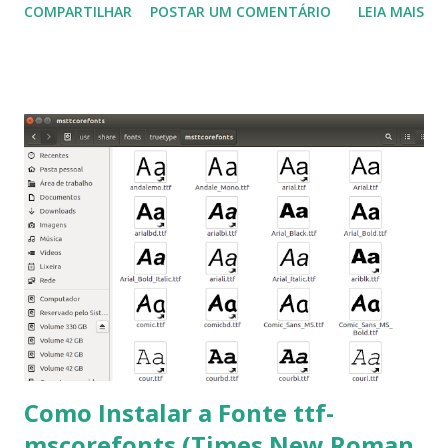
COMPARTILHAR
POSTAR UM COMENTÁRIO
LEIA MAIS
a Associação Brasileira de Normas Técnicas (ABNT), exige
que os trabalhos sejam entregues nas fontes Times New
Roman e Arial, por meio desta postagem espero pode
ajudar a todos com a instalação da fonte ttf-mscorefonts
que contém essas fontes. Ao instalar o GNU/Linux abra o
terminal e execute o comando: $ sudo apt-get install ttf-
mscorefonts-installer Leia os termos de uso e avance
clicando em “Ok” Agora aceite os termos de uso clicando
em “Sim” Pronto agora abra o LibreOffice e veja se as
fontes Times New Roman, Arial estão instaladas. Caso
ocorra algum erro ou precisa reinstalar, execute: $ sudo
apt-get install --reinstall ttf-mscorefonts-installer
Como Instalar a Fonte ttf-
mscorefonts (Times New Roman,