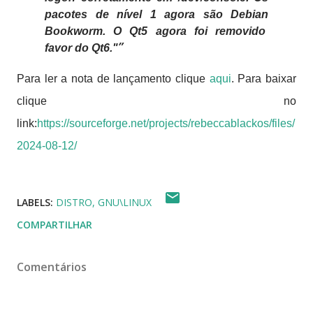
pacotes de nível 1 agora são Debian
Bookworm. O Qt5 agora foi removido
favor do Qt6."
Para ler a nota de lançamento clique
aqui
. Para baixar
clique no
link:
https://sourceforge.net/projects/rebeccablackos/files/
2024-08-12/
LABELS:
DISTRO
GNU\LINUX
COMPARTILHAR
Comentários