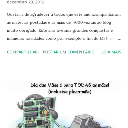
dezembro 23, 2012
Gostaria de agradecer a todos que este ano acompanharam
as matérias postadas e as mais de 7000 visitas ao blog ,
muito obrigado. Este ano tivemos grandes conquistas e
inúmeras novidades como por exemplo o fim do MSN no
início de 2013, a criação da União Livre e o desenvolvimento
COMPARTILHAR
POSTAR UM COMENTÁRIO
LEIA MAIS
do Kaiana que será lançada em 2013, distro nacional , a
descontinução do BigLinux do DreanLinux entre outr as
distro, o lançamento do liv ro da S B P - Software Publico
Brasileiro, os dois anos do LibreOffice, o prime iro Hackday
do LibreOffice , o IX Latinoware, a Microsoft boicotando o
Linux (como sempre), o lançamento do Windows 8 e a sua
baixa taxa de adesão pelos usuários, entre out ros. Gostaria
de desejar a todos Boas Festas e que em 2013 possamos
estar juntos novamente. Feliz Natal!!!! F eli z 2013 a todos!!!