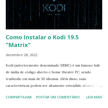
vai garantir que ele tente primeiro o boot pela USB, depois
pelo CD e por último no HD. Apenas as opções acima são
as necessá...
Como Instalar o Kodi 19.5
"Matrix"
dezembro 28, 2022
Kodi (anteriormente denominado XBMC) é um famoso hub
de mídia de código aberto e home theater PC, sendo
traduzido em mais de 30 idiomas. Além disso, suas
características podem ser altamente estendido através de
plugins de terceiros e extensões e tem suporte para PVR
COMPARTILHAR
POSTAR UM COMENTÁRIO
LEIA MAIS
(personal video recorder). A versão final do Kodi 19.5
“Matrix” foi lançado, chegando com alterações que podem