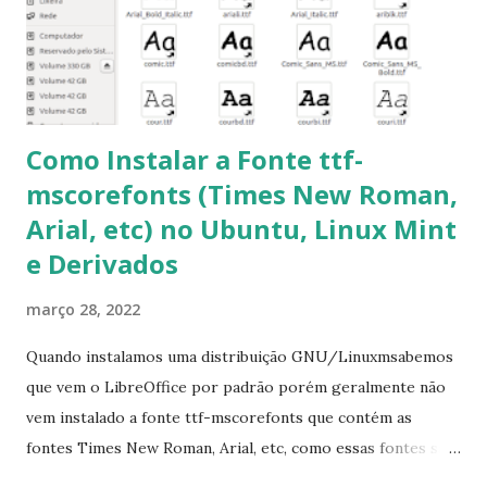
Corrigir problemas de dependências, concluir instalação de
pacotes pendentes e outros erros: $ sudo apt-get -f install
6- Se o comando sudo apt-get -f install nã...
Como Instalar a Fonte ttf-
mscorefonts (Times New Roman,
Arial, etc) no Ubuntu, Linux Mint
e Derivados
março 28, 2022
Quando instalamos uma distribuição GNU/Linuxmsabemos
que vem o LibreOffice por padrão porém geralmente não
vem instalado a fonte ttf-mscorefonts que contém as
fontes Times New Roman, Arial, etc, como essas fontes são
muito útil para os universitários, pelo mundo corporativo e