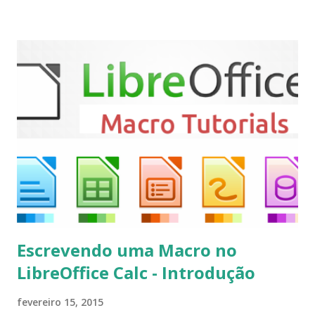
ser vistas clicando aqui . Para instalar no Ubuntu, Linux
Mint, Elementary OS e derivados, execute: $ sudo add-apt-
repository ppa:team-xbmc/ppa $ sudo apt-get update $
sudo apt-get install kodi Use o comando a seguir para
instalar codecs de áudio e outros complementos,
executando: $ sudo apt-get install --install-suggests
kodi Para remover, execute: $ sudo apt-get remove
kodi*
Escrevendo uma Macro no
LibreOffice Calc - Introdução
fevereiro 15, 2015