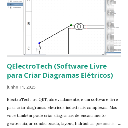
mscorefonts-installer Leia os termos de uso e avance
clicando em “Ok” Agora aceite os termos de uso clicando
em “Sim” Pronto agora abra o LibreOffice e veja se as
fontes Times New Roman, Arial estão instaladas. Caso
ocorra algum erro ou precisa reinstalar, execute: $ sudo
apt-get install --reinstall ttf-mscorefonts-installer
QElectroTech (Software Livre
para Criar Diagramas Elétricos)
junho 11, 2025
ElectroTech, ou QET, abreviadamente, é um software livre
para criar diagramas elétricos industriais complexos. Mas
você também pode criar diagramas de encanamento,
geotermia, ar condicionado, layout, hidráulica, pneumática,