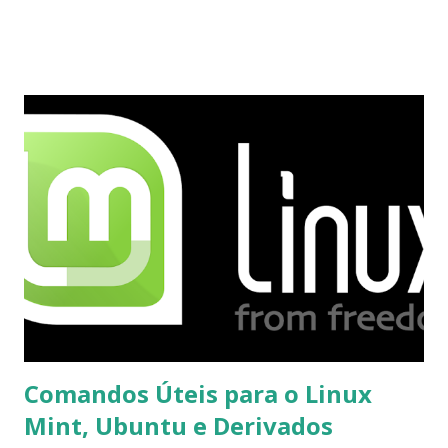
integrado com o serviço do MSN, segundo a empresa, os
usuários estão sendo notificados por e-mail sobre como
proceder para fazer esta mudança de plataforma (eu não
recebi até agora tal notificação). Acho o Skype melhor que
o Windows Live (assim como muitos profissionais de TI) ,
mesmo na versão para Linux, claro, sempre existem outras
opções e o Pidgin, que se mostra como opção.
Comandos Úteis para o Linux
Mint, Ubuntu e Derivados