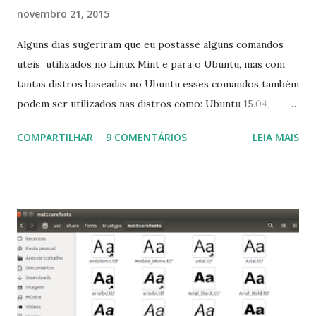
novembro 21, 2015
Alguns dias sugeriram que eu postasse alguns comandos
uteis utilizados no Linux Mint e para o Ubuntu, mas com
tantas distros baseadas no Ubuntu esses comandos também
podem ser utilizados nas distros como: Ubuntu 15.04,
Ubuntu 14.10, Ubuntu 14.04 , Linux Mint 17.2, Linux Mint 17.1,
COMPARTILHAR
9 COMENTÁRIOS
LEIA MAIS
Linux Mint 17, Pinguy OS 14.04, Elementary OS 0.3, Deepin
2014, Peppermint Five, LXLE 14.04 and Linux Lite 2 2 ,
DuZeru, Kaiana e derivados . Segue alguns comandos
importantes para manutenção do sistema, principalmente
para usuários iniciantes... 1- Atualizar a lista de pacotes: $
sudo apt-get update 2- Atualizar toda a distro: $ sudo apt-
get -f dist-upgrade ou update-manager -d -c 3- Instalar
pacotes: $ sudo apt-get install [nome do pacote] 4-
Procurar arquivos corrompidos: $ sudo apt-get check 5-