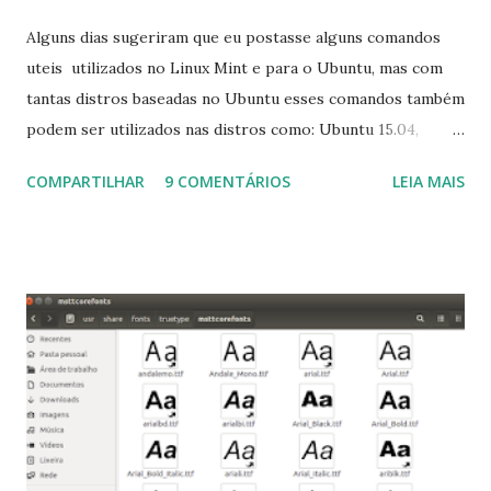
Alguns dias sugeriram que eu postasse alguns comandos
uteis utilizados no Linux Mint e para o Ubuntu, mas com
tantas distros baseadas no Ubuntu esses comandos também
podem ser utilizados nas distros como: Ubuntu 15.04,
Ubuntu 14.10, Ubuntu 14.04 , Linux Mint 17.2, Linux Mint 17.1,
COMPARTILHAR
9 COMENTÁRIOS
LEIA MAIS
Linux Mint 17, Pinguy OS 14.04, Elementary OS 0.3, Deepin
2014, Peppermint Five, LXLE 14.04 and Linux Lite 2 2 ,
DuZeru, Kaiana e derivados . Segue alguns comandos
importantes para manutenção do sistema, principalmente
para usuários iniciantes... 1- Atualizar a lista de pacotes: $
sudo apt-get update 2- Atualizar toda a distro: $ sudo apt-
get -f dist-upgrade ou update-manager -d -c 3- Instalar
pacotes: $ sudo apt-get install [nome do pacote] 4-
Procurar arquivos corrompidos: $ sudo apt-get check 5-
Corrigir problemas de dependências, concluir instalação de