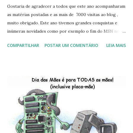
Gostaria de agradecer a todos que este ano acompanharam
as matérias postadas e as mais de 7000 visitas ao blog ,
muito obrigado. Este ano tivemos grandes conquistas e
inúmeras novidades como por exemplo o fim do MSN no
início de 2013, a criação da União Livre e o desenvolvimento
COMPARTILHAR
POSTAR UM COMENTÁRIO
LEIA MAIS
do Kaiana que será lançada em 2013, distro nacional , a
descontinução do BigLinux do DreanLinux entre outr as
distro, o lançamento do liv ro da S B P - Software Publico
Brasileiro, os dois anos do LibreOffice, o prime iro Hackday
do LibreOffice , o IX Latinoware, a Microsoft boicotando o
Linux (como sempre), o lançamento do Windows 8 e a sua
baixa taxa de adesão pelos usuários, entre out ros. Gostaria
de desejar a todos Boas Festas e que em 2013 possamos
estar juntos novamente. Feliz Natal!!!! F eli z 2013 a todos!!!