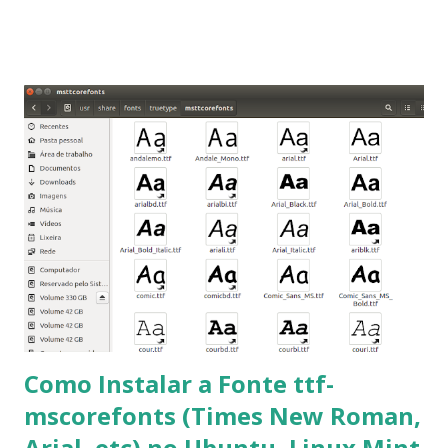
que os trabalhos sejam entregues nas fontes Times New
Roman e Arial, por meio desta postagem espero pode
ajudar a todos com a instalação da fonte ttf-mscorefonts
que contém essas fontes. Ao instalar o GNU/Linux abra o
terminal e execute o comando: $ sudo apt-get install ttf-
mscorefonts-installer Leia os termos de uso e avance
clicando em “Ok” Agora aceite os termos de uso clicando
em “Sim” Pronto agora abra o LibreOffice e veja se as
fontes Times New Roman, Arial estão instaladas. Caso
ocorra algum erro ou precisa reinstalar, execute: $ sudo
apt-get install --reinstall ttf-mscorefonts-installer
Como Instalar a Fonte ttf-
mscorefonts (Times New Roman,
Arial, etc) no Ubuntu, Linux Mint