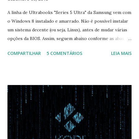
A linha de Ultrabooks "Series 5 Ultra" da Samsung vem com
o Windows 8 instalado e amarrado. Não é possível instalar
um sistema decente (ou seja, Linux), antes de mudar várias
opções da BIOS. Assim, seguem abaixo conforme as abas, a
configuração da BIOS necessária para conseguir fazer boot.
COMPARTILHAR
5 COMENTÁRIOS
LEIA MAIS
Na inicialização aperte F2 para acessar a BIOS e então faça
as seguintes alterações: Advanced : Fast BIOS Mode ->
Disabled AHCI Mode Control -> Manual ( Atenção: Se você
não for usar exclusivamente Linux, mas sim fazer dual boot
com Win, deixe essa opção no Auto ) Set AHCI Mode ->
Disabled USB S3 Wake-up -> Enabled Boot: Secure Boot ->
Disabled OS Mode Selection -> UEFI and CSM OS (Essa
opção garante boot com Win e Linux) Boot > Boot Priority
Order USB HDD: SATA CD: SATA HDD: Essa ordem de boot
vai garantir que ele tente primeiro o boot pela USB, depois