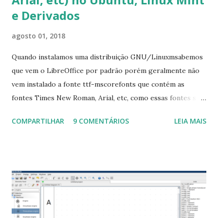
e Derivados
agosto 01, 2018
Quando instalamos uma distribuição GNU/Linuxmsabemos
que vem o LibreOffice por padrão porém geralmente não
vem instalado a fonte ttf-mscorefonts que contém as
fontes Times New Roman, Arial, etc, como essas fontes são
muito útil para os universitários, pelo mundo corporativo e
COMPARTILHAR
9 COMENTÁRIOS
LEIA MAIS
a Associação Brasileira de Normas Técnicas (ABNT), exige
que os trabalhos sejam entregues nas fontes Times New
Roman e Arial, por meio desta postagem espero pode
ajudar a todos com a instalação da fonte ttf-mscorefonts
que contém essas fontes. Ao instalar o GNU/Linux abra o
terminal e execute o comando: $ sudo apt-get install ttf-
mscorefonts-installer Leia os termos de uso e avance