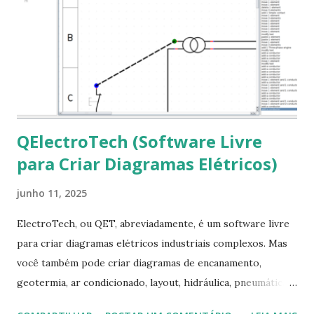
clicando em “Ok” Agora aceite os termos de uso clicando
em “Sim” Pronto agora abra o LibreOffice e veja se as
fontes Times New Roman, Arial estão instaladas. Caso
ocorra algum erro ou precisa reinstalar, execute: $ sudo
apt-get install --reinstall ttf-mscorefonts-installer
QElectroTech (Software Livre
para Criar Diagramas Elétricos)
junho 11, 2025
ElectroTech, ou QET, abreviadamente, é um software livre
para criar diagramas elétricos industriais complexos. Mas
você também pode criar diagramas de encanamento,
geotermia, ar condicionado, layout, hidráulica, pneumática,
domótica, PID, fotovoltaica, encanamento de piscinas, etc.!