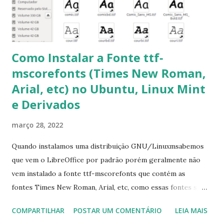
pacotes pendentes e outros erros: $ sudo apt-get -f install
6- Se o comando sudo apt-get -f install nã...
Como Instalar a Fonte ttf-
mscorefonts (Times New Roman,
Arial, etc) no Ubuntu, Linux Mint
e Derivados
março 28, 2022
Quando instalamos uma distribuição GNU/Linuxmsabemos
que vem o LibreOffice por padrão porém geralmente não
vem instalado a fonte ttf-mscorefonts que contém as
fontes Times New Roman, Arial, etc, como essas fontes são
muito útil para os universitários, pelo mundo corporativo e
COMPARTILHAR
POSTAR UM COMENTÁRIO
LEIA MAIS
a Associação Brasileira de Normas Técnicas (ABNT), exige