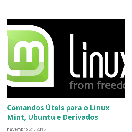
proceder para fazer esta mudança de plataforma (eu não
recebi até agora tal notificação). Acho o Skype melhor que
o Windows Live (assim como muitos profissionais de TI) ,
mesmo na versão para Linux, claro, sempre existem outras
opções e o Pidgin, que se mostra como opção.
Comandos Úteis para o Linux
Mint, Ubuntu e Derivados
novembro 21, 2015