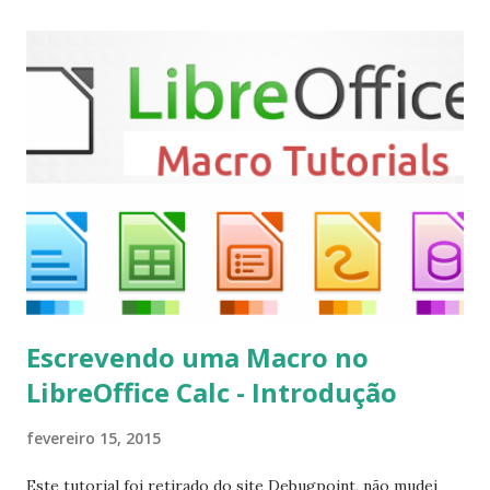
Mint, Elementary OS e derivados, execute: $ sudo add-apt-
repository ppa:team-xbmc/ppa $ sudo apt-get update $
sudo apt-get install kodi Use o comando a seguir para
instalar codecs de áudio e outros complementos,
executando: $ sudo apt-get install --install-suggests
kodi Para remover, execute: $ sudo apt-get remove
kodi*
Escrevendo uma Macro no
LibreOffice Calc - Introdução
fevereiro 15, 2015
Este tutorial foi retirado do site Debugpoint, não mudei