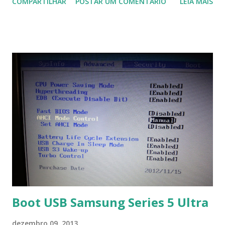
COMPARTILHAR
POSTAR UM COMENTÁRIO
LEIA MAIS
Na última versão 0.100, a coleção contém mais de 8.000
símbolos... Mais informações clique aqui . Para baixar clique
no link: https://qelectrotech.org/download.php
Boot USB Samsung Series 5 Ultra
dezembro 09, 2013