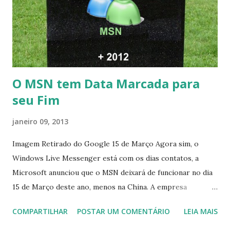
O MSN tem Data Marcada para
seu Fim
janeiro 09, 2013
Imagem Retirado do Google 15 de Março Agora sim, o
Windows Live Messenger está com os dias contatos, a
Microsoft anunciou que o MSN deixará de funcionar no dia
15 de Março deste ano, menos na China. A empresa
aconselha a todos os usuários a usarem o Skype que foi
COMPARTILHAR
POSTAR UM COMENTÁRIO
LEIA MAIS
integrado com o serviço do MSN, segundo a empresa, os
usuários estão sendo notificados por e-mail sobre como