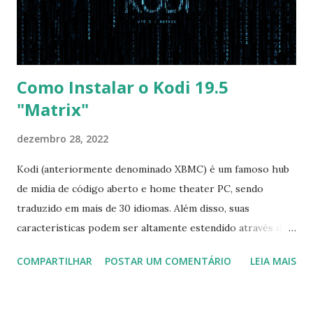
pelo CD e por último no HD. Apenas as opções acima são
as necessá...
Como Instalar o Kodi 19.5
"Matrix"
dezembro 28, 2022
Kodi (anteriormente denominado XBMC) é um famoso hub
de mídia de código aberto e home theater PC, sendo
traduzido em mais de 30 idiomas. Além disso, suas
características podem ser altamente estendido através de
plugins de terceiros e extensões e tem suporte para PVR
COMPARTILHAR
POSTAR UM COMENTÁRIO
LEIA MAIS
(personal video recorder). A versão final do Kodi 19.5
“Matrix” foi lançado, chegando com alterações que podem
ser vistas clicando aqui . Para instalar no Ubuntu, Linux