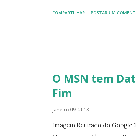
usuários, entre out ros. Gost
COMPARTILHAR
POSTAR UM COMENT
em 2013 possamos estar juntos
todos!!!
O MSN tem Dat
Fim
janeiro 09, 2013
Imagem Retirado do Google 1