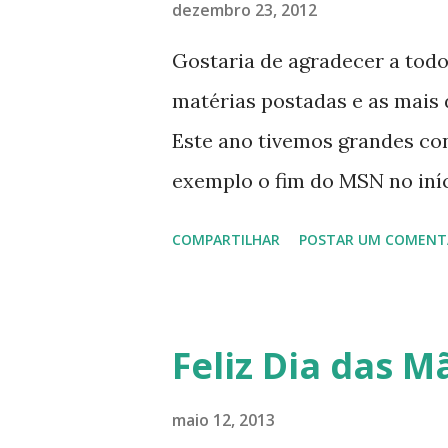
dezembro 23, 2012
Gostaria de agradecer a tod
matérias postadas e as mais d
Este ano tivemos grandes co
exemplo o fim do MSN no iníci
desenvolvimento do Kaiana qu
COMPARTILHAR
POSTAR UM COMENT
, a descontinução do BigLinux
lançamento do liv ro da S B P
anos do LibreOffice, o prime 
Feliz Dia das Mã
Latinoware, a Microsoft boic
lançamento do Windows 8 e a
maio 12, 2013