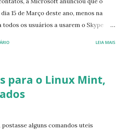
contatos, a Microsoft anunciou que o
 dia 15 de Março deste ano, menos na
a todos os usuários a usarem o Skype
iço do MSN, segundo a empresa, os
ÁRIO
LEIA MAIS
cados por e-mail sobre como proceder
lataforma (eu não recebi até agora tal
melhor que o Windows Live (assim como
 para o Linux Mint,
 mesmo na versão para Linux, claro,
vados
s e o Pidgin, que se mostra como opção.
u postasse alguns comandos uteis