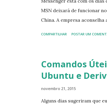
Messenger está com os dias 
MSN deixará de funcionar no
China. A empresa aconselha 
que foi integrado com o serv
COMPARTILHAR
POSTAR UM COMENT
usuários estão sendo notifi
para fazer esta mudança de p
notificação). Acho o Skype 
Comandos Úteis
muitos profissionais de TI) ,
Ubuntu e Deri
sempre existem outras opçõe
novembro 21, 2015
Alguns dias sugeriram que e