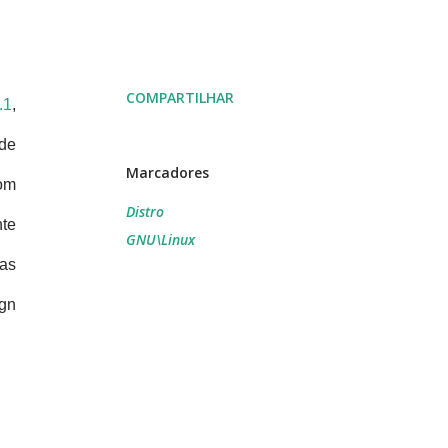
COMPARTILHAR
.1
,
e
Marcadores
com
Distro
nte
GNU\Linux
sas
gn