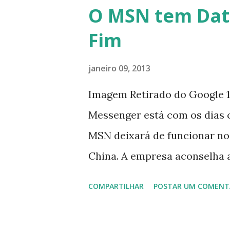
O MSN tem Dat
Fim
janeiro 09, 2013
Imagem Retirado do Google 1
Messenger está com os dias 
MSN deixará de funcionar no
China. A empresa aconselha 
que foi integrado com o serv
COMPARTILHAR
POSTAR UM COMENT
usuários estão sendo notifi
para fazer esta mudança de p