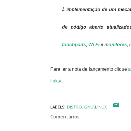
à implementação de um meca
de código aberto atualizado
touchpads
,
Wi-Fi
e
monitores
,
Para ler a nota de lançamento clique
a
links/
LABELS:
DISTRO
GNU\LINUX
Comentários