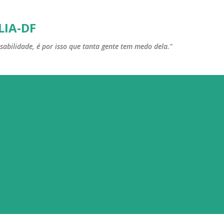
Pular para o conteúdo principal
LIA-DF
sabilidade, é por isso que tanta gente tem medo dela."