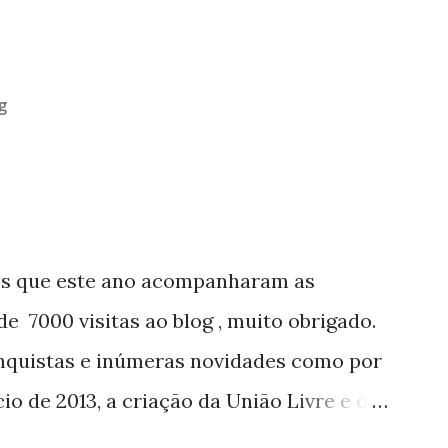
g
os que este ano acompanharam as
e 7000 visitas ao blog , muito obrigado.
nquistas e inúmeras novidades como por
o de 2013, a criação da União Livre e o
e será lançada em 2013, distro nacional