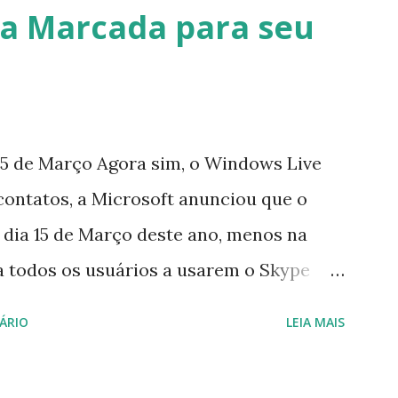
a Marcada para seu
5 de Março Agora sim, o Windows Live
contatos, a Microsoft anunciou que o
 dia 15 de Março deste ano, menos na
a todos os usuários a usarem o Skype
iço do MSN, segundo a empresa, os
ÁRIO
LEIA MAIS
cados por e-mail sobre como proceder
lataforma (eu não recebi até agora tal