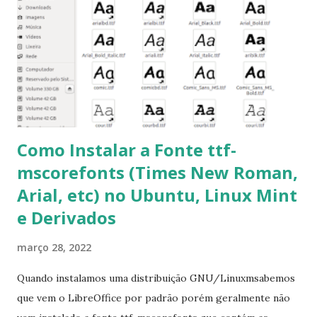
pacotes: $ sudo apt-get install [nome do pacote] 4-
Procurar arquivos corrompidos: $ sudo apt-get check 5-
Corrigir problemas de dependências, concluir instalação de
pacotes pendentes e outros erros: $ sudo apt-get -f install
6- Se o comando sudo apt-get -f install nã...
Como Instalar a Fonte ttf-
mscorefonts (Times New Roman,
Arial, etc) no Ubuntu, Linux Mint
e Derivados
março 28, 2022
Quando instalamos uma distribuição GNU/Linuxmsabemos
que vem o LibreOffice por padrão porém geralmente não