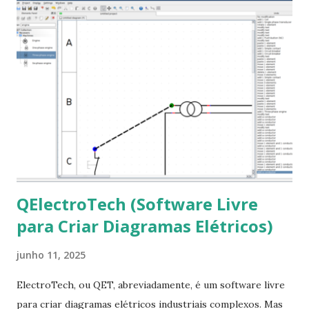
que contém essas fontes. Ao instalar o GNU/Linux abra o
terminal e execute o comando: $ sudo apt-get install ttf-
mscorefonts-installer Leia os termos de uso e avance
clicando em “Ok” Agora aceite os termos de uso clicando
em “Sim” Pronto agora abra o LibreOffice e veja se as
fontes Times New Roman, Arial estão instaladas. Caso
ocorra algum erro ou precisa reinstalar, execute: $ sudo
apt-get install --reinstall ttf-mscorefonts-installer
QElectroTech (Software Livre
para Criar Diagramas Elétricos)
junho 11, 2025
ElectroTech, ou QET, abreviadamente, é um software livre
para criar diagramas elétricos industriais complexos. Mas