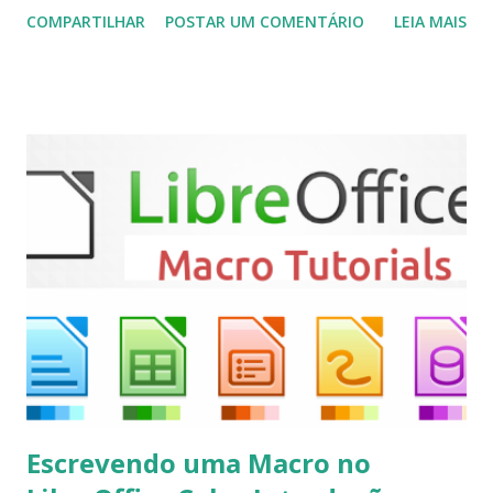
COMPARTILHAR
POSTAR UM COMENTÁRIO
LEIA MAIS
(personal video recorder). A versão final do Kodi 19.5
“Matrix” foi lançado, chegando com alterações que podem
ser vistas clicando aqui . Para instalar no Ubuntu, Linux
Mint, Elementary OS e derivados, execute: $ sudo add-apt-
repository ppa:team-xbmc/ppa $ sudo apt-get update $
sudo apt-get install kodi Use o comando a seguir para
instalar codecs de áudio e outros complementos,
executando: $ sudo apt-get install --install-suggests
kodi Para remover, execute: $ sudo apt-get remove
kodi*
Escrevendo uma Macro no