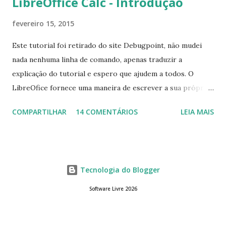
LibreOffice Calc - Introdução
fevereiro 15, 2015
Este tutorial foi retirado do site Debugpoint, não mudei
nada nenhuma linha de comando, apenas traduzir a
explicação do tutorial e espero que ajudem a todos. O
LibreOfice fornece uma maneira de escrever a sua própria
macro para automatizar várias tarefas repetitivas em seu
COMPARTILHAR
14 COMENTÁRIOS
LEIA MAIS
aplicativo de escritório. Você pode usar Python ou Basic
para o desenvolvimento do macro. Este tutorial se
concentra em escrever um macro básico 'Olá Mundo'
usando básico do LibreOffice Calc . Macro Objetivo Nós
Tecnologia do Blogger
iremos criar uma macro que iria colocar a string ' Olá
Mundo' na primeira célula do LibreOffice Calc ou seja, a
Software Livre 2026
célula da linha 1 e col A. Criando o Macro Abr a o
LibreOffice Calc em Aplicativos = > Office/Escritório =>