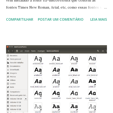
vem instalado a fonte ttf-mscorefonts que contém as
fontes Times New Roman, Arial, etc, como essas fontes são
muito útil para os universitários, pelo mundo corporativo e
COMPARTILHAR
POSTAR UM COMENTÁRIO
LEIA MAIS
a Associação Brasileira de Normas Técnicas (ABNT), exige
que os trabalhos sejam entregues nas fontes Times New
Roman e Arial, por meio desta postagem espero pode
ajudar a todos com a instalação da fonte ttf-mscorefonts
que contém essas fontes. Ao instalar o GNU/Linux abra o
terminal e execute o comando: $ sudo apt-get install ttf-
mscorefonts-installer Leia os termos de uso e avance
clicando em “Ok” Agora aceite os termos de uso clicando
em “Sim” Pronto agora abra o LibreOffice e veja se as
fontes Times New Roman, Arial estão instaladas. Caso
ocorra algum erro ou precisa reinstalar, execute: $ sudo
apt-get install --reinstall ttf-mscorefonts-installer