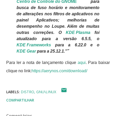
Centro de Controle do GNOME
para
busca de fuso horário e monitoramento
de alterações nos filtros de aplicativos no
painel Aplicativos; melhorias de
desempenho no Loupe. Além de muitas
outras correções. O
KDE Plasma
foi
atualizado para a versão 6.5.5, o
KDE Frameworks
para a 6.22.0 e o
KDE Gear
para a 25.12.1."
Para ler a nota de lançamento clique
aqui
. Para baixar
clique no link:
https://aerynos.com/download/
LABELS:
DISTRO
GNU\LINUX
COMPARTILHAR
Comentários