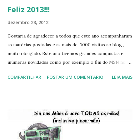
Feliz 2013!!!
dezembro 23, 2012
Gostaria de agradecer a todos que este ano acompanharam
as matérias postadas e as mais de 7000 visitas ao blog ,
muito obrigado. Este ano tivemos grandes conquistas e
inúmeras novidades como por exemplo o fim do MSN no
início de 2013, a criação da União Livre e o desenvolvimento
COMPARTILHAR
POSTAR UM COMENTÁRIO
LEIA MAIS
do Kaiana que será lançada em 2013, distro nacional , a
descontinução do BigLinux do DreanLinux entre outr as
distro, o lançamento do liv ro da S B P - Software Publico
Brasileiro, os dois anos do LibreOffice, o prime iro Hackday
do LibreOffice , o IX Latinoware, a Microsoft boicotando o
Linux (como sempre), o lançamento do Windows 8 e a sua
baixa taxa de adesão pelos usuários, entre out ros. Gostaria