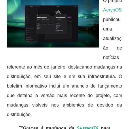
O projeto
AerynOS
publicou
uma
atualizaç
ão de
notícias
referente ao mês de janeiro, destacando mudanças na
distribuição, em seu site e em sua infraestrutura.
O
boletim informativo inclui um anúncio de lançamento
que detalha a versão mais recente do projeto, com
mudanças visíveis nos ambientes de desktop da
distribuição.
"Graças à mudança da
System76
para