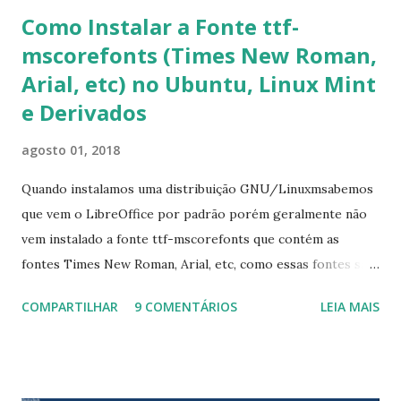
Como Instalar a Fonte ttf-
mscorefonts (Times New Roman,
Arial, etc) no Ubuntu, Linux Mint
e Derivados
agosto 01, 2018
Quando instalamos uma distribuição GNU/Linuxmsabemos
que vem o LibreOffice por padrão porém geralmente não
vem instalado a fonte ttf-mscorefonts que contém as
fontes Times New Roman, Arial, etc, como essas fontes são
muito útil para os universitários, pelo mundo corporativo e
COMPARTILHAR
9 COMENTÁRIOS
LEIA MAIS
a Associação Brasileira de Normas Técnicas (ABNT), exige
que os trabalhos sejam entregues nas fontes Times New
Roman e Arial, por meio desta postagem espero pode
ajudar a todos com a instalação da fonte ttf-mscorefonts