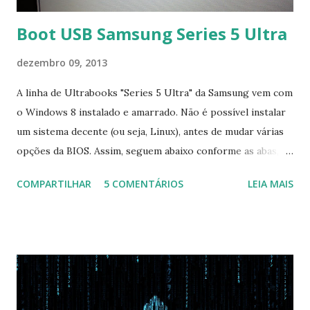
Boot USB Samsung Series 5 Ultra
dezembro 09, 2013
A linha de Ultrabooks "Series 5 Ultra" da Samsung vem com
o Windows 8 instalado e amarrado. Não é possível instalar
um sistema decente (ou seja, Linux), antes de mudar várias
opções da BIOS. Assim, seguem abaixo conforme as abas, a
configuração da BIOS necessária para conseguir fazer boot.
COMPARTILHAR
5 COMENTÁRIOS
LEIA MAIS
Na inicialização aperte F2 para acessar a BIOS e então faça
as seguintes alterações: Advanced : Fast BIOS Mode ->
Disabled AHCI Mode Control -> Manual ( Atenção: Se você
não for usar exclusivamente Linux, mas sim fazer dual boot
com Win, deixe essa opção no Auto ) Set AHCI Mode ->
Disabled USB S3 Wake-up -> Enabled Boot: Secure Boot ->
Disabled OS Mode Selection -> UEFI and CSM OS (Essa