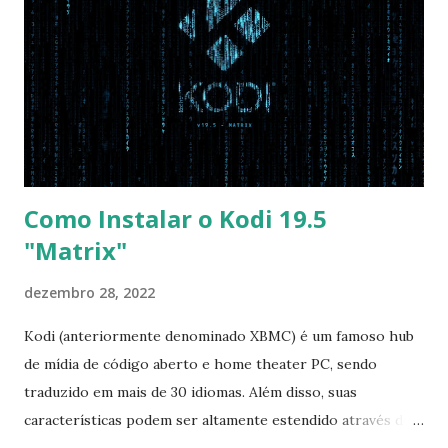
opção garante boot com Win e Linux) Boot > Boot Priority
Order USB HDD: SATA CD: SATA HDD: Essa ordem de boot
vai garantir que ele tente primeiro o boot pela USB, depois
pelo CD e por último no HD. Apenas as opções acima são
as necessá...
Como Instalar o Kodi 19.5
"Matrix"
dezembro 28, 2022
Kodi (anteriormente denominado XBMC) é um famoso hub
de mídia de código aberto e home theater PC, sendo
traduzido em mais de 30 idiomas. Além disso, suas
características podem ser altamente estendido através de
plugins de terceiros e extensões e tem suporte para PVR