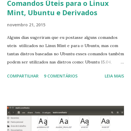
Comandos Úteis para o Linux
Mint, Ubuntu e Derivados
novembro 21, 2015
Alguns dias sugeriram que eu postasse alguns comandos
uteis utilizados no Linux Mint e para o Ubuntu, mas com
tantas distros baseadas no Ubuntu esses comandos também
podem ser utilizados nas distros como: Ubuntu 15.04,
Ubuntu 14.10, Ubuntu 14.04 , Linux Mint 17.2, Linux Mint 17.1,
COMPARTILHAR
9 COMENTÁRIOS
LEIA MAIS
Linux Mint 17, Pinguy OS 14.04, Elementary OS 0.3, Deepin
2014, Peppermint Five, LXLE 14.04 and Linux Lite 2 2 ,
DuZeru, Kaiana e derivados . Segue alguns comandos
importantes para manutenção do sistema, principalmente
para usuários iniciantes... 1- Atualizar a lista de pacotes: $
sudo apt-get update 2- Atualizar toda a distro: $ sudo apt-
get -f dist-upgrade ou update-manager -d -c 3- Instalar