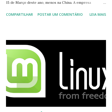
15 de Março deste ano, menos na China. A empresa
aconselha a todos os usuários a usarem o Skype que foi
COMPARTILHAR
POSTAR UM COMENTÁRIO
LEIA MAIS
integrado com o serviço do MSN, segundo a empresa, os
usuários estão sendo notificados por e-mail sobre como
proceder para fazer esta mudança de plataforma (eu não
recebi até agora tal notificação). Acho o Skype melhor que
o Windows Live (assim como muitos profissionais de TI) ,
mesmo na versão para Linux, claro, sempre existem outras
opções e o Pidgin, que se mostra como opção.