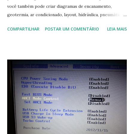
você também pode criar diagramas de encanamento,
geotermia, ar condicionado, layout, hidráulica, pneumática,
domótica, PID, fotovoltaica, encanamento de piscinas, etc.!
COMPARTILHAR
POSTAR UM COMENTÁRIO
LEIA MAIS
Na última versão 0.100, a coleção contém mais de 8.000
símbolos... Mais informações clique aqui . Para baixar clique
no link: https://qelectrotech.org/download.php