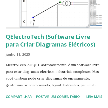
fontes Times New Roman, Arial estão instaladas. Caso
ocorra algum erro ou precisa reinstalar, execute: $ sudo
apt-get install --reinstall ttf-mscorefonts-installer
QElectroTech (Software Livre
para Criar Diagramas Elétricos)
junho 11, 2025
ElectroTech, ou QET, abreviadamente, é um software livre
para criar diagramas elétricos industriais complexos. Mas
você também pode criar diagramas de encanamento,
geotermia, ar condicionado, layout, hidráulica, pneumática,
domótica, PID, fotovoltaica, encanamento de piscinas, etc.!
COMPARTILHAR
POSTAR UM COMENTÁRIO
LEIA MAIS
Na última versão 0.100, a coleção contém mais de 8.000
símbolos... Mais informações clique aqui . Para baixar clique