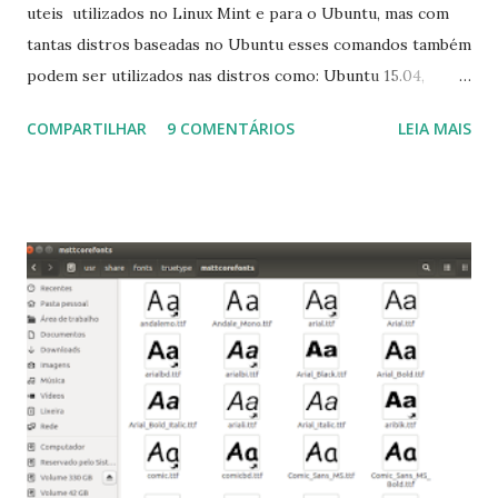
uteis utilizados no Linux Mint e para o Ubuntu, mas com
tantas distros baseadas no Ubuntu esses comandos também
podem ser utilizados nas distros como: Ubuntu 15.04,
Ubuntu 14.10, Ubuntu 14.04 , Linux Mint 17.2, Linux Mint 17.1,
COMPARTILHAR
9 COMENTÁRIOS
LEIA MAIS
Linux Mint 17, Pinguy OS 14.04, Elementary OS 0.3, Deepin
2014, Peppermint Five, LXLE 14.04 and Linux Lite 2 2 ,
DuZeru, Kaiana e derivados . Segue alguns comandos
importantes para manutenção do sistema, principalmente
para usuários iniciantes... 1- Atualizar a lista de pacotes: $
sudo apt-get update 2- Atualizar toda a distro: $ sudo apt-
get -f dist-upgrade ou update-manager -d -c 3- Instalar
pacotes: $ sudo apt-get install [nome do pacote] 4-
Procurar arquivos corrompidos: $ sudo apt-get check 5-
Corrigir problemas de dependências, concluir instalação de
pacotes pendentes e outros erros: $ sudo apt-get -f install
6- Se o comando sudo apt-get -f install nã...