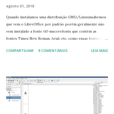
agosto 01, 2018
Quando instalamos uma distribuição GNU/Linuxmsabemos
que vem o LibreOffice por padrão porém geralmente não
vem instalado a fonte ttf-mscorefonts que contém as
fontes Times New Roman, Arial, etc, como essas fontes são
muito útil para os universitários, pelo mundo corporativo e
COMPARTILHAR
9 COMENTÁRIOS
LEIA MAIS
a Associação Brasileira de Normas Técnicas (ABNT), exige
que os trabalhos sejam entregues nas fontes Times New
Roman e Arial, por meio desta postagem espero pode
ajudar a todos com a instalação da fonte ttf-mscorefonts
que contém essas fontes. Ao instalar o GNU/Linux abra o
terminal e execute o comando: $ sudo apt-get install ttf-
mscorefonts-installer Leia os termos de uso e avance
clicando em “Ok” Agora aceite os termos de uso clicando
em “Sim” Pronto agora abra o LibreOffice e veja se as