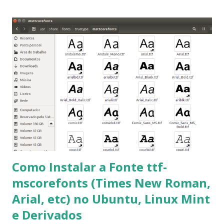
ajudar a todos com a instalação da fonte ttf-mscorefonts
que contém essas fontes. Ao instalar o GNU/Linux abra o
terminal e execute o comando: $ sudo apt-get install ttf-
mscorefonts-installer Leia os termos de uso e avance
clicando em “Ok” Agora aceite os termos de uso clicando
em “Sim” Pronto agora abra o LibreOffice e veja se as
fontes Times New Roman, Arial estão instaladas. Caso
ocorra algum erro ou precisa reinstalar, execute: $ sudo
apt-get install --reinstall ttf-mscorefonts-installer
Como Instalar a Fonte ttf-
mscorefonts (Times New Roman,
Arial, etc) no Ubuntu, Linux Mint
e Derivados