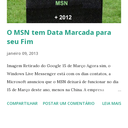
O MSN tem Data Marcada para
seu Fim
janeiro 09, 2013
Imagem Retirado do Google 15 de Março Agora sim, o
Windows Live Messenger está com os dias contatos, a
Microsoft anunciou que o MSN deixará de funcionar no dia
15 de Março deste ano, menos na China. A empresa
aconselha a todos os usuários a usarem o Skype que foi
COMPARTILHAR
POSTAR UM COMENTÁRIO
LEIA MAIS
integrado com o serviço do MSN, segundo a empresa, os
usuários estão sendo notificados por e-mail sobre como
proceder para fazer esta mudança de plataforma (eu não