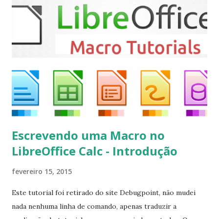
sudo apt-get install kodi Use o comando a seguir para
instalar codecs de áudio e outros complementos,
executando: $ sudo apt-get install --install-suggests
kodi Para remover, execute: $ sudo apt-get remove
kodi*
Escrevendo uma Macro no
LibreOffice Calc - Introdução
fevereiro 15, 2015
Este tutorial foi retirado do site Debugpoint, não mudei
nada nenhuma linha de comando, apenas traduzir a