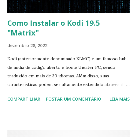
Como Instalar o Kodi 19.5
"Matrix"
dezembro 28, 2022
Kodi (anteriormente denominado XBMC) é um famoso hub
de mídia de código aberto e home theater PC, sendo
traduzido em mais de 30 idiomas. Além disso, suas
características podem ser altamente estendido através de
plugins de terceiros e extensões e tem suporte para PVR
COMPARTILHAR
POSTAR UM COMENTÁRIO
LEIA MAIS
(personal video recorder). A versão final do Kodi 19.5
“Matrix” foi lançado, chegando com alterações que podem
ser vistas clicando aqui . Para instalar no Ubuntu, Linux
Mint, Elementary OS e derivados, execute: $ sudo add-apt-
repository ppa:team-xbmc/ppa $ sudo apt-get update $