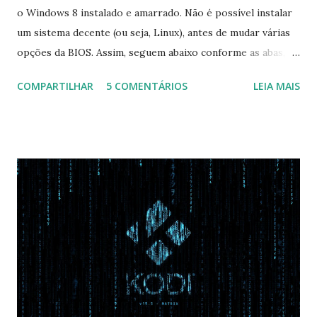
o Windows 8 instalado e amarrado. Não é possível instalar
um sistema decente (ou seja, Linux), antes de mudar várias
opções da BIOS. Assim, seguem abaixo conforme as abas, a
configuração da BIOS necessária para conseguir fazer boot.
COMPARTILHAR
5 COMENTÁRIOS
LEIA MAIS
Na inicialização aperte F2 para acessar a BIOS e então faça
as seguintes alterações: Advanced : Fast BIOS Mode ->
Disabled AHCI Mode Control -> Manual ( Atenção: Se você
não for usar exclusivamente Linux, mas sim fazer dual boot
com Win, deixe essa opção no Auto ) Set AHCI Mode ->
Disabled USB S3 Wake-up -> Enabled Boot: Secure Boot ->
Disabled OS Mode Selection -> UEFI and CSM OS (Essa
opção garante boot com Win e Linux) Boot > Boot Priority
Order USB HDD: SATA CD: SATA HDD: Essa ordem de boot
vai garantir que ele tente primeiro o boot pela USB, depois
pelo CD e por último no HD. Apenas as opções acima são
as necessá...