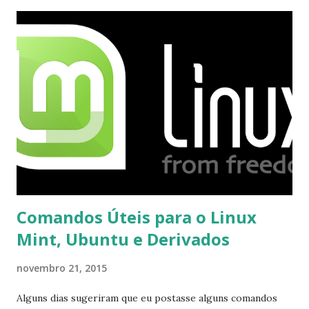
recebi até agora tal notificação). Acho o Skype melhor que
o Windows Live (assim como muitos profissionais de TI) ,
mesmo na versão para Linux, claro, sempre existem outras
opções e o Pidgin, que se mostra como opção.
Comandos Úteis para o Linux
Mint, Ubuntu e Derivados
novembro 21, 2015
Alguns dias sugeriram que eu postasse alguns comandos