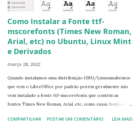
Como Instalar a Fonte ttf-
mscorefonts (Times New Roman,
Arial, etc) no Ubuntu, Linux Mint
e Derivados
março 28, 2022
Quando instalamos uma distribuição GNU/Linuxmsabemos
que vem o LibreOffice por padrão porém geralmente não
vem instalado a fonte ttf-mscorefonts que contém as
fontes Times New Roman, Arial, etc, como essas fontes são
muito útil para os universitários, pelo mundo corporativo e
COMPARTILHAR
POSTAR UM COMENTÁRIO
LEIA MAIS
a Associação Brasileira de Normas Técnicas (ABNT), exige
que os trabalhos sejam entregues nas fontes Times New
Roman e Arial, por meio desta postagem espero pode