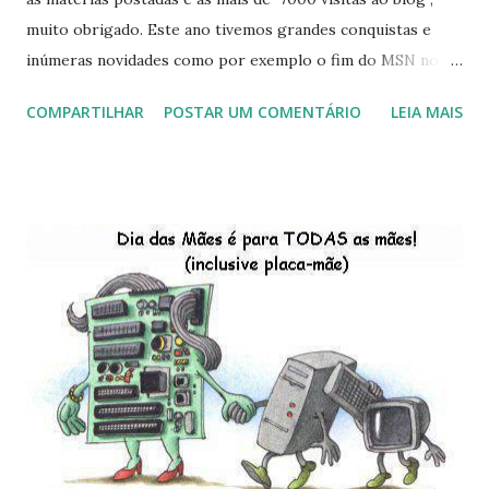
muito obrigado. Este ano tivemos grandes conquistas e
inúmeras novidades como por exemplo o fim do MSN no
início de 2013, a criação da União Livre e o desenvolvimento
COMPARTILHAR
POSTAR UM COMENTÁRIO
LEIA MAIS
do Kaiana que será lançada em 2013, distro nacional , a
descontinução do BigLinux do DreanLinux entre outr as
distro, o lançamento do liv ro da S B P - Software Publico
Brasileiro, os dois anos do LibreOffice, o prime iro Hackday
do LibreOffice , o IX Latinoware, a Microsoft boicotando o
Linux (como sempre), o lançamento do Windows 8 e a sua
baixa taxa de adesão pelos usuários, entre out ros. Gostaria
de desejar a todos Boas Festas e que em 2013 possamos
estar juntos novamente. Feliz Natal!!!! F eli z 2013 a todos!!!