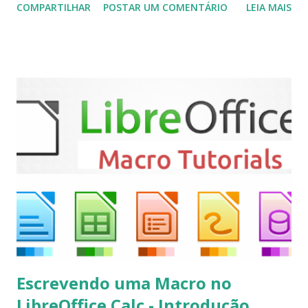
COMPARTILHAR
POSTAR UM COMENTÁRIO
LEIA MAIS
(personal video recorder). A versão final do Kodi 19.5
“Matrix” foi lançado, chegando com alterações que podem
ser vistas clicando aqui . Para instalar no Ubuntu, Linux
Mint, Elementary OS e derivados, execute: $ sudo add-apt-
repository ppa:team-xbmc/ppa $ sudo apt-get update $
sudo apt-get install kodi Use o comando a seguir para
instalar codecs de áudio e outros complementos,
executando: $ sudo apt-get install --install-suggests
kodi Para remover, execute: $ sudo apt-get remove
kodi*
Escrevendo uma Macro no
LibreOffice Calc - Introdução