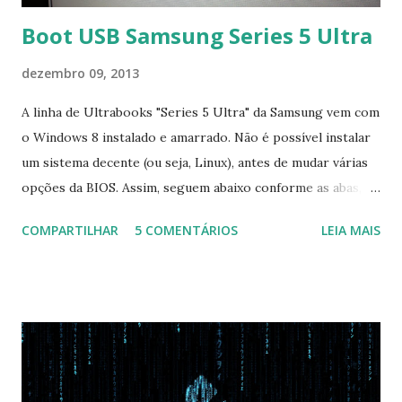
Boot USB Samsung Series 5 Ultra
dezembro 09, 2013
A linha de Ultrabooks "Series 5 Ultra" da Samsung vem com
o Windows 8 instalado e amarrado. Não é possível instalar
um sistema decente (ou seja, Linux), antes de mudar várias
opções da BIOS. Assim, seguem abaixo conforme as abas, a
configuração da BIOS necessária para conseguir fazer boot.
COMPARTILHAR
5 COMENTÁRIOS
LEIA MAIS
Na inicialização aperte F2 para acessar a BIOS e então faça
as seguintes alterações: Advanced : Fast BIOS Mode ->
Disabled AHCI Mode Control -> Manual ( Atenção: Se você
não for usar exclusivamente Linux, mas sim fazer dual boot
com Win, deixe essa opção no Auto ) Set AHCI Mode ->
Disabled USB S3 Wake-up -> Enabled Boot: Secure Boot ->
Disabled OS Mode Selection -> UEFI and CSM OS (Essa