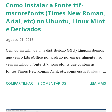
Como Instalar a Fonte ttf-
mscorefonts (Times New Roman,
Arial, etc) no Ubuntu, Linux Mint
e Derivados
agosto 01, 2018
Quando instalamos uma distribuição GNU/Linuxmsabemos
que vem o LibreOffice por padrão porém geralmente não
vem instalado a fonte ttf-mscorefonts que contém as
fontes Times New Roman, Arial, etc, como essas fontes são
muito útil para os universitários, pelo mundo corporativo e
COMPARTILHAR
9 COMENTÁRIOS
LEIA MAIS
a Associação Brasileira de Normas Técnicas (ABNT), exige
que os trabalhos sejam entregues nas fontes Times New
Roman e Arial, por meio desta postagem espero pode
ajudar a todos com a instalação da fonte ttf-mscorefonts