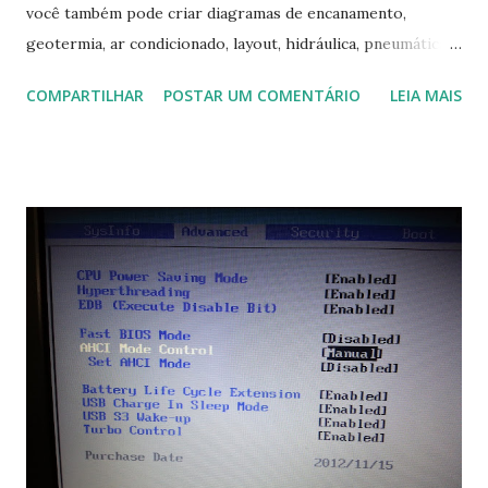
você também pode criar diagramas de encanamento,
geotermia, ar condicionado, layout, hidráulica, pneumática,
domótica, PID, fotovoltaica, encanamento de piscinas, etc.!
COMPARTILHAR
POSTAR UM COMENTÁRIO
LEIA MAIS
Na última versão 0.100, a coleção contém mais de 8.000
símbolos... Mais informações clique aqui . Para baixar clique
no link: https://qelectrotech.org/download.php