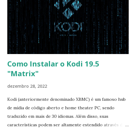
opção garante boot com Win e Linux) Boot > Boot Priority
Order USB HDD: SATA CD: SATA HDD: Essa ordem de boot
vai garantir que ele tente primeiro o boot pela USB, depois
pelo CD e por último no HD. Apenas as opções acima são
as necessá...
Como Instalar o Kodi 19.5
"Matrix"
dezembro 28, 2022
Kodi (anteriormente denominado XBMC) é um famoso hub
de mídia de código aberto e home theater PC, sendo
traduzido em mais de 30 idiomas. Além disso, suas
características podem ser altamente estendido através de
plugins de terceiros e extensões e tem suporte para PVR