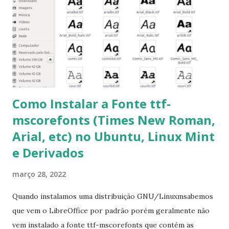
pacotes: $ sudo apt-get install [nome do pacote] 4-
Procurar arquivos corrompidos: $ sudo apt-get check 5-
Corrigir problemas de dependências, concluir instalação de
pacotes pendentes e outros erros: $ sudo apt-get -f install
6- Se o comando sudo apt-get -f install nã...
Como Instalar a Fonte ttf-
mscorefonts (Times New Roman,
Arial, etc) no Ubuntu, Linux Mint
e Derivados
março 28, 2022
Quando instalamos uma distribuição GNU/Linuxmsabemos
que vem o LibreOffice por padrão porém geralmente não
vem instalado a fonte ttf-mscorefonts que contém as