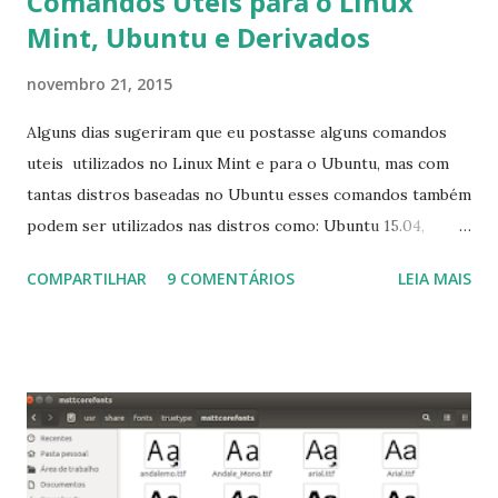
Comandos Úteis para o Linux
Mint, Ubuntu e Derivados
novembro 21, 2015
Alguns dias sugeriram que eu postasse alguns comandos
uteis utilizados no Linux Mint e para o Ubuntu, mas com
tantas distros baseadas no Ubuntu esses comandos também
podem ser utilizados nas distros como: Ubuntu 15.04,
Ubuntu 14.10, Ubuntu 14.04 , Linux Mint 17.2, Linux Mint 17.1,
COMPARTILHAR
9 COMENTÁRIOS
LEIA MAIS
Linux Mint 17, Pinguy OS 14.04, Elementary OS 0.3, Deepin
2014, Peppermint Five, LXLE 14.04 and Linux Lite 2 2 ,
DuZeru, Kaiana e derivados . Segue alguns comandos
importantes para manutenção do sistema, principalmente
para usuários iniciantes... 1- Atualizar a lista de pacotes: $
sudo apt-get update 2- Atualizar toda a distro: $ sudo apt-
get -f dist-upgrade ou update-manager -d -c 3- Instalar