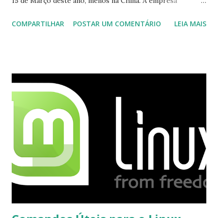
15 de Março deste ano, menos na China. A empresa
aconselha a todos os usuários a usarem o Skype que foi
COMPARTILHAR
POSTAR UM COMENTÁRIO
LEIA MAIS
integrado com o serviço do MSN, segundo a empresa, os
usuários estão sendo notificados por e-mail sobre como
proceder para fazer esta mudança de plataforma (eu não
recebi até agora tal notificação). Acho o Skype melhor que
o Windows Live (assim como muitos profissionais de TI) ,
mesmo na versão para Linux, claro, sempre existem outras
opções e o Pidgin, que se mostra como opção.