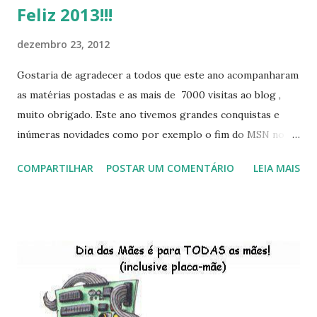
Feliz 2013!!!
dezembro 23, 2012
Gostaria de agradecer a todos que este ano acompanharam
as matérias postadas e as mais de 7000 visitas ao blog ,
muito obrigado. Este ano tivemos grandes conquistas e
inúmeras novidades como por exemplo o fim do MSN no
início de 2013, a criação da União Livre e o desenvolvimento
COMPARTILHAR
POSTAR UM COMENTÁRIO
LEIA MAIS
do Kaiana que será lançada em 2013, distro nacional , a
descontinução do BigLinux do DreanLinux entre outr as
distro, o lançamento do liv ro da S B P - Software Publico
Brasileiro, os dois anos do LibreOffice, o prime iro Hackday
do LibreOffice , o IX Latinoware, a Microsoft boicotando o
Linux (como sempre), o lançamento do Windows 8 e a sua
baixa taxa de adesão pelos usuários, entre out ros. Gostaria
de desejar a todos Boas Festas e que em 2013 possamos