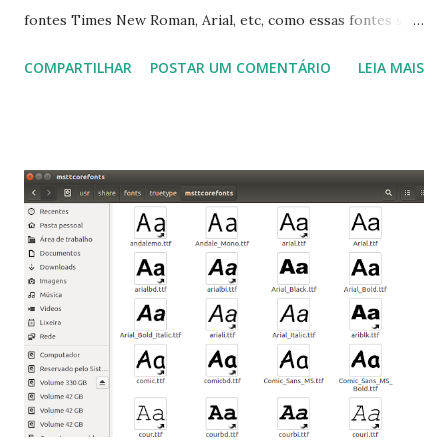
fontes Times New Roman, Arial, etc, como essas fontes são
muito útil para os universitários, pelo mundo corporativo e
COMPARTILHAR
POSTAR UM COMENTÁRIO
LEIA MAIS
a Associação Brasileira de Normas Técnicas (ABNT), exige
que os trabalhos sejam entregues nas fontes Times New
Roman e Arial, por meio desta postagem espero pode
ajudar a todos com a instalação da fonte ttf-mscorefonts
que contém essas fontes. Ao instalar o GNU/Linux abra o
terminal e execute o comando: $ sudo apt-get install ttf-
mscorefonts-installer Leia os termos de uso e avance
clicando em “Ok” Agora aceite os termos de uso clicando
em “Sim” Pronto agora abra o LibreOffice e veja se as
fontes Times New Roman, Arial estão instaladas. Caso
ocorra algum erro ou precisa reinstalar, execute: $ sudo
apt-get install --reinstall ttf-mscorefonts-installer