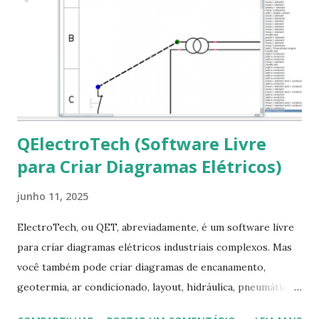
clicando em “Ok” Agora aceite os termos de uso clicando
em “Sim” Pronto agora abra o LibreOffice e veja se as
fontes Times New Roman, Arial estão instaladas. Caso
ocorra algum erro ou precisa reinstalar, execute: $ sudo
apt-get install --reinstall ttf-mscorefonts-installer
QElectroTech (Software Livre
para Criar Diagramas Elétricos)
junho 11, 2025
ElectroTech, ou QET, abreviadamente, é um software livre
para criar diagramas elétricos industriais complexos. Mas
você também pode criar diagramas de encanamento,
geotermia, ar condicionado, layout, hidráulica, pneumática,
domótica, PID, fotovoltaica, encanamento de piscinas, etc.!