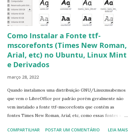
pacotes pendentes e outros erros: $ sudo apt-get -f install
6- Se o comando sudo apt-get -f install nã...
Como Instalar a Fonte ttf-
mscorefonts (Times New Roman,
Arial, etc) no Ubuntu, Linux Mint
e Derivados
março 28, 2022
Quando instalamos uma distribuição GNU/Linuxmsabemos
que vem o LibreOffice por padrão porém geralmente não
vem instalado a fonte ttf-mscorefonts que contém as
fontes Times New Roman, Arial, etc, como essas fontes são
muito útil para os universitários, pelo mundo corporativo e
COMPARTILHAR
POSTAR UM COMENTÁRIO
LEIA MAIS
a Associação Brasileira de Normas Técnicas (ABNT), exige