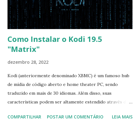
pelo CD e por último no HD. Apenas as opções acima são
as necessá...
Como Instalar o Kodi 19.5
"Matrix"
dezembro 28, 2022
Kodi (anteriormente denominado XBMC) é um famoso hub
de mídia de código aberto e home theater PC, sendo
traduzido em mais de 30 idiomas. Além disso, suas
características podem ser altamente estendido através de
plugins de terceiros e extensões e tem suporte para PVR
COMPARTILHAR
POSTAR UM COMENTÁRIO
LEIA MAIS
(personal video recorder). A versão final do Kodi 19.5
“Matrix” foi lançado, chegando com alterações que podem
ser vistas clicando aqui . Para instalar no Ubuntu, Linux