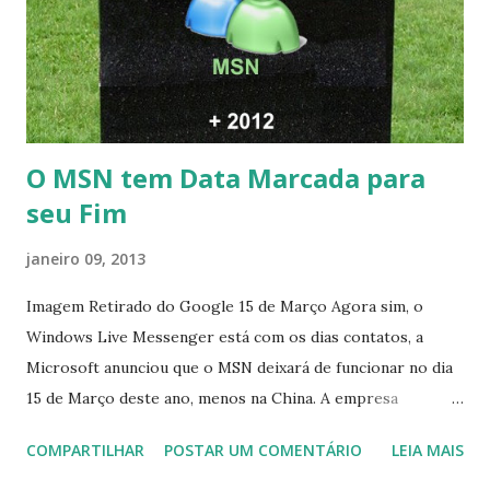
O MSN tem Data Marcada para
seu Fim
janeiro 09, 2013
Imagem Retirado do Google 15 de Março Agora sim, o
Windows Live Messenger está com os dias contatos, a
Microsoft anunciou que o MSN deixará de funcionar no dia
15 de Março deste ano, menos na China. A empresa
aconselha a todos os usuários a usarem o Skype que foi
COMPARTILHAR
POSTAR UM COMENTÁRIO
LEIA MAIS
integrado com o serviço do MSN, segundo a empresa, os
usuários estão sendo notificados por e-mail sobre como