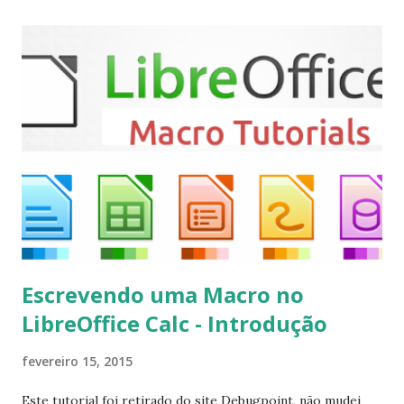
Mint, Elementary OS e derivados, execute: $ sudo add-apt-
repository ppa:team-xbmc/ppa $ sudo apt-get update $
sudo apt-get install kodi Use o comando a seguir para
instalar codecs de áudio e outros complementos,
executando: $ sudo apt-get install --install-suggests
kodi Para remover, execute: $ sudo apt-get remove
kodi*
Escrevendo uma Macro no
LibreOffice Calc - Introdução
fevereiro 15, 2015
Este tutorial foi retirado do site Debugpoint, não mudei