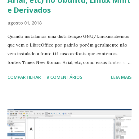
e Derivados
agosto 01, 2018
Quando instalamos uma distribuição GNU/Linuxmsabemos
que vem o LibreOffice por padrão porém geralmente não
vem instalado a fonte ttf-mscorefonts que contém as
fontes Times New Roman, Arial, etc, como essas fontes são
muito útil para os universitários, pelo mundo corporativo e
COMPARTILHAR
9 COMENTÁRIOS
LEIA MAIS
a Associação Brasileira de Normas Técnicas (ABNT), exige
que os trabalhos sejam entregues nas fontes Times New
Roman e Arial, por meio desta postagem espero pode
ajudar a todos com a instalação da fonte ttf-mscorefonts
que contém essas fontes. Ao instalar o GNU/Linux abra o
terminal e execute o comando: $ sudo apt-get install ttf-
mscorefonts-installer Leia os termos de uso e avance