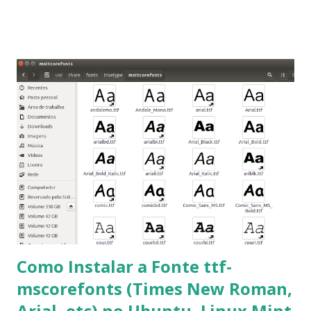
que os trabalhos sejam entregues nas fontes Times New
Roman e Arial, por meio desta postagem espero pode
ajudar a todos com a instalação da fonte ttf-mscorefonts
que contém essas fontes. Ao instalar o GNU/Linux abra o
terminal e execute o comando: $ sudo apt-get install ttf-
mscorefonts-installer Leia os termos de uso e avance
clicando em “Ok” Agora aceite os termos de uso clicando
em “Sim” Pronto agora abra o LibreOffice e veja se as
fontes Times New Roman, Arial estão instaladas. Caso
ocorra algum erro ou precisa reinstalar, execute: $ sudo
apt-get install --reinstall ttf-mscorefonts-installer
Como Instalar a Fonte ttf-
mscorefonts (Times New Roman,
Arial, etc) no Ubuntu, Linux Mint