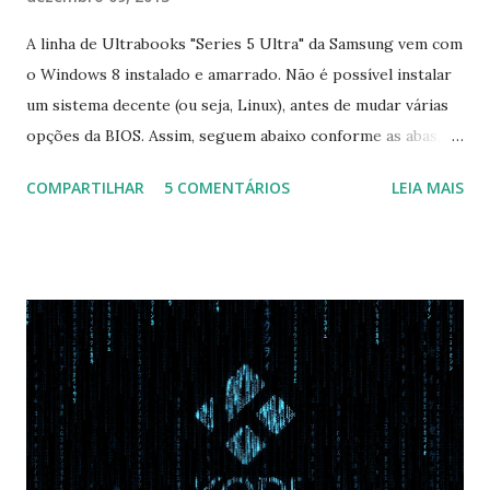
A linha de Ultrabooks "Series 5 Ultra" da Samsung vem com
o Windows 8 instalado e amarrado. Não é possível instalar
um sistema decente (ou seja, Linux), antes de mudar várias
opções da BIOS. Assim, seguem abaixo conforme as abas, a
configuração da BIOS necessária para conseguir fazer boot.
COMPARTILHAR
5 COMENTÁRIOS
LEIA MAIS
Na inicialização aperte F2 para acessar a BIOS e então faça
as seguintes alterações: Advanced : Fast BIOS Mode ->
Disabled AHCI Mode Control -> Manual ( Atenção: Se você
não for usar exclusivamente Linux, mas sim fazer dual boot
com Win, deixe essa opção no Auto ) Set AHCI Mode ->
Disabled USB S3 Wake-up -> Enabled Boot: Secure Boot ->
Disabled OS Mode Selection -> UEFI and CSM OS (Essa
opção garante boot com Win e Linux) Boot > Boot Priority
Order USB HDD: SATA CD: SATA HDD: Essa ordem de boot
vai garantir que ele tente primeiro o boot pela USB, depois