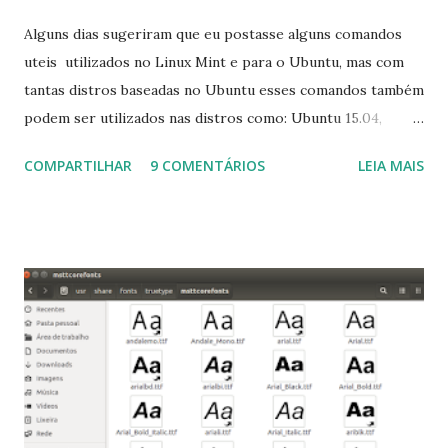
Alguns dias sugeriram que eu postasse alguns comandos
uteis utilizados no Linux Mint e para o Ubuntu, mas com
tantas distros baseadas no Ubuntu esses comandos também
podem ser utilizados nas distros como: Ubuntu 15.04,
Ubuntu 14.10, Ubuntu 14.04 , Linux Mint 17.2, Linux Mint 17.1,
COMPARTILHAR
9 COMENTÁRIOS
LEIA MAIS
Linux Mint 17, Pinguy OS 14.04, Elementary OS 0.3, Deepin
2014, Peppermint Five, LXLE 14.04 and Linux Lite 2 2 ,
DuZeru, Kaiana e derivados . Segue alguns comandos
importantes para manutenção do sistema, principalmente
para usuários iniciantes... 1- Atualizar a lista de pacotes: $
sudo apt-get update 2- Atualizar toda a distro: $ sudo apt-
get -f dist-upgrade ou update-manager -d -c 3- Instalar
pacotes: $ sudo apt-get install [nome do pacote] 4-
Procurar arquivos corrompidos: $ sudo apt-get check 5-
Corrigir problemas de dependências, concluir instalação de