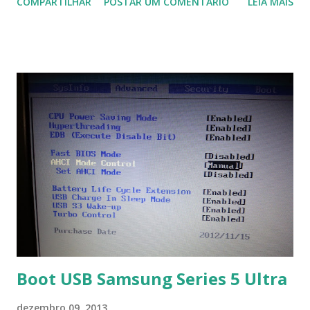
COMPARTILHAR
POSTAR UM COMENTÁRIO
LEIA MAIS
Na última versão 0.100, a coleção contém mais de 8.000
símbolos... Mais informações clique aqui . Para baixar clique
no link: https://qelectrotech.org/download.php
Boot USB Samsung Series 5 Ultra
dezembro 09, 2013