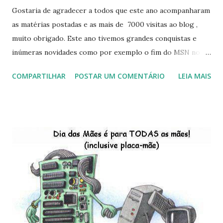
Gostaria de agradecer a todos que este ano acompanharam
as matérias postadas e as mais de 7000 visitas ao blog ,
muito obrigado. Este ano tivemos grandes conquistas e
inúmeras novidades como por exemplo o fim do MSN no
início de 2013, a criação da União Livre e o desenvolvimento
COMPARTILHAR
POSTAR UM COMENTÁRIO
LEIA MAIS
do Kaiana que será lançada em 2013, distro nacional , a
descontinução do BigLinux do DreanLinux entre outr as
distro, o lançamento do liv ro da S B P - Software Publico
Brasileiro, os dois anos do LibreOffice, o prime iro Hackday
do LibreOffice , o IX Latinoware, a Microsoft boicotando o
Linux (como sempre), o lançamento do Windows 8 e a sua
baixa taxa de adesão pelos usuários, entre out ros. Gostaria
de desejar a todos Boas Festas e que em 2013 possamos
estar juntos novamente. Feliz Natal!!!! F eli z 2013 a todos!!!