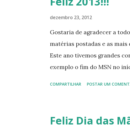
Feliz 2013!!!
dezembro 23, 2012
Gostaria de agradecer a tod
matérias postadas e as mais d
Este ano tivemos grandes co
exemplo o fim do MSN no iníci
desenvolvimento do Kaiana qu
COMPARTILHAR
POSTAR UM COMENT
, a descontinução do BigLinux
lançamento do liv ro da S B P
anos do LibreOffice, o prime 
Feliz Dia das Mã
Latinoware, a Microsoft boic