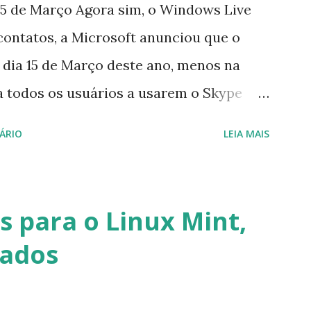
5 de Março Agora sim, o Windows Live
contatos, a Microsoft anunciou que o
 dia 15 de Março deste ano, menos na
a todos os usuários a usarem o Skype
iço do MSN, segundo a empresa, os
ÁRIO
LEIA MAIS
cados por e-mail sobre como proceder
lataforma (eu não recebi até agora tal
melhor que o Windows Live (assim como
 para o Linux Mint,
 mesmo na versão para Linux, claro,
vados
s e o Pidgin, que se mostra como opção.