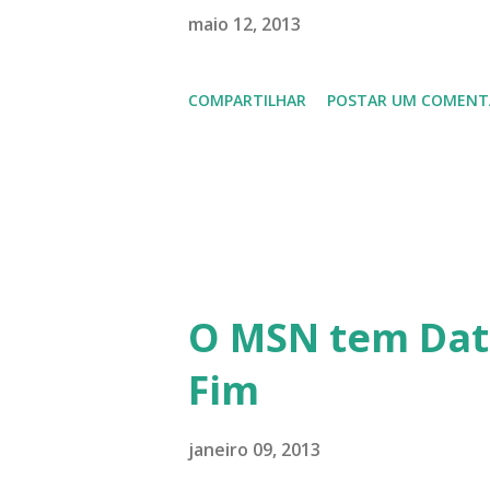
lançamento do Windows 8 e a
maio 12, 2013
usuários, entre out ros. Gost
COMPARTILHAR
POSTAR UM COMENT
em 2013 possamos estar juntos
todos!!!
O MSN tem Dat
Fim
janeiro 09, 2013