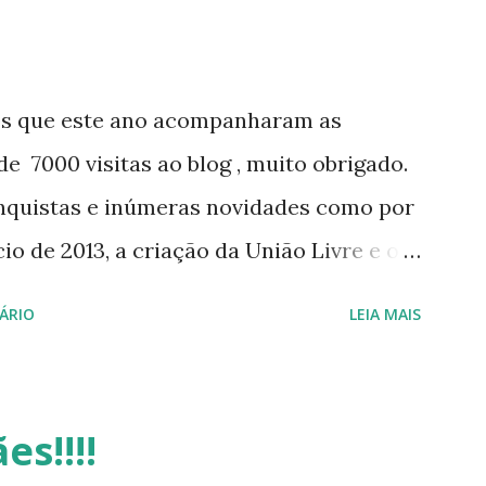
os que este ano acompanharam as
e 7000 visitas ao blog , muito obrigado.
nquistas e inúmeras novidades como por
o de 2013, a criação da União Livre e o
e será lançada em 2013, distro nacional
ÁRIO
LEIA MAIS
 do DreanLinux entre outr as distro, o
 - Software Publico Brasileiro, os dois
iro Hackday do LibreOffice , o IX
es!!!!
otando o Linux (como sempre), o