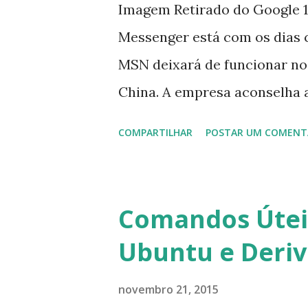
Imagem Retirado do Google 1
Messenger está com os dias 
MSN deixará de funcionar no
China. A empresa aconselha 
que foi integrado com o serv
COMPARTILHAR
POSTAR UM COMENT
usuários estão sendo notifi
para fazer esta mudança de p
notificação). Acho o Skype 
Comandos Úteis
muitos profissionais de TI) ,
Ubuntu e Deri
sempre existem outras opçõe
novembro 21, 2015