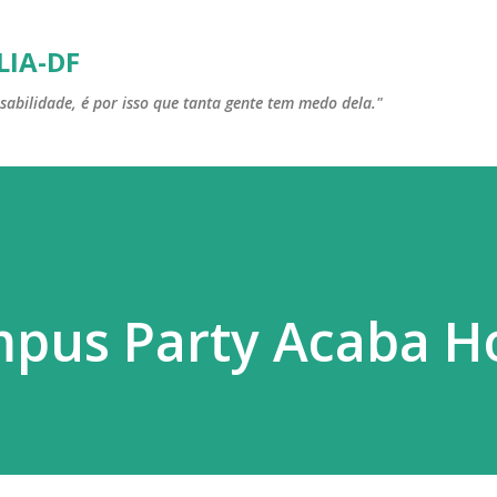
Pular para o conteúdo principal
LIA-DF
sabilidade, é por isso que tanta gente tem medo dela."
mpus Party Acaba H