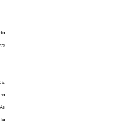
dia
tro
ca,
 na
 As
foi