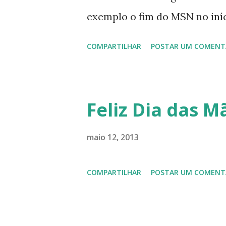
exemplo o fim do MSN no iníci
desenvolvimento do Kaiana qu
COMPARTILHAR
POSTAR UM COMENT
, a descontinução do BigLinux
lançamento do liv ro da S B P
anos do LibreOffice, o prime 
Feliz Dia das Mã
Latinoware, a Microsoft boic
lançamento do Windows 8 e a
maio 12, 2013
usuários, entre out ros. Gost
COMPARTILHAR
POSTAR UM COMENT
em 2013 possamos estar juntos
todos!!!