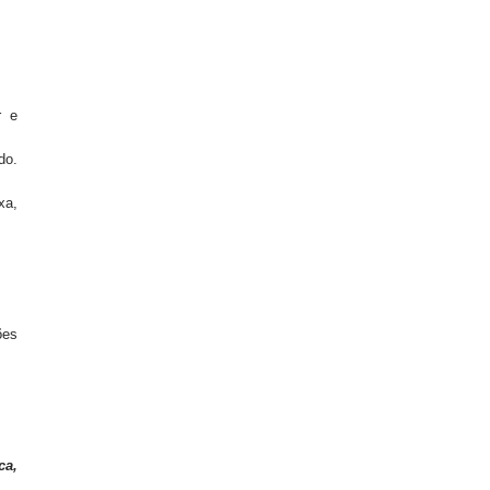
r
e
do.
xa
,
ões
ca,