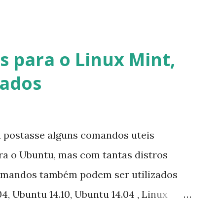
cados por e-mail sobre como proceder
lataforma (eu não recebi até agora tal
melhor que o Windows Live (assim como
 para o Linux Mint,
 mesmo na versão para Linux, claro,
vados
s e o Pidgin, que se mostra como opção.
u postasse alguns comandos uteis
ara o Ubuntu, mas com tantas distros
omandos também podem ser utilizados
4, Ubuntu 14.10, Ubuntu 14.04 , Linux
nux Mint 17, Pinguy OS 14.04, Elementary OS