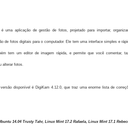
é uma aplicação
de gestão de fotos
, projetado para
importar, organiza
ão de fotos
digitais para o computador
.
Ele tem uma interface
simples e rápi
mbém tem um
editor de imagem
rápida,
e permite que você
comentar,
ta
u
alterar
fotos.
 versão
disponível é
DigiKam
4.12.0
, que traz
uma enorme
lista de correç
Ubuntu 14.04 Trusty Tahr, Linux Mint 17.2 Rafaela, Linux Mint 17.1 Rebec