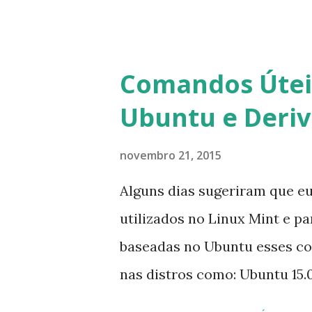
usuários estão sendo notifi
para fazer esta mudança de p
notificação). Acho o Skype 
Comandos Úteis
muitos profissionais de TI) ,
Ubuntu e Deri
sempre existem outras opçõe
novembro 21, 2015
Alguns dias sugeriram que e
utilizados no Linux Mint e p
baseadas no Ubuntu esses c
nas distros como: Ubuntu 15.0
Mint 17.2, Linux Mint 17.1, Li