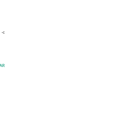
 -c
AR