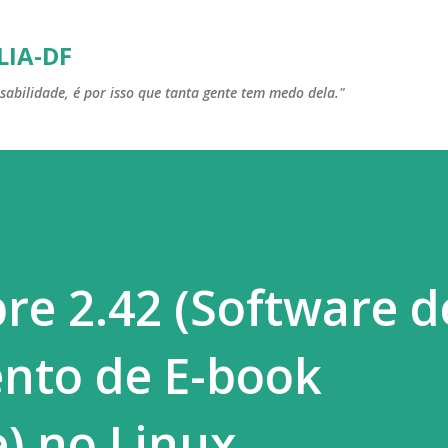
Pular para o conteúdo principal
LIA-DF
sabilidade, é por isso que tanta gente tem medo dela."
bre 2.42 (Software d
nto de E-book
) no Linux