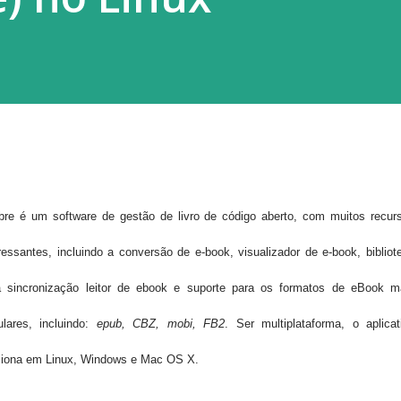
bre
é um
software de gestão de
livro
de código aberto
,
com muitos recur
ressantes, incluindo
a conversão
de e
-book, visualizador de
e-book,
bibliot
a
sincronização
leitor de ebook
e suporte para
os
formatos de eBook
m
ulares
,
incluindo
:
epub
, CBZ,
mobi
,
FB2
.
Ser
multi
plataforma, o
aplicat
ciona
em Linux, Windows
e
Mac
OS
X.