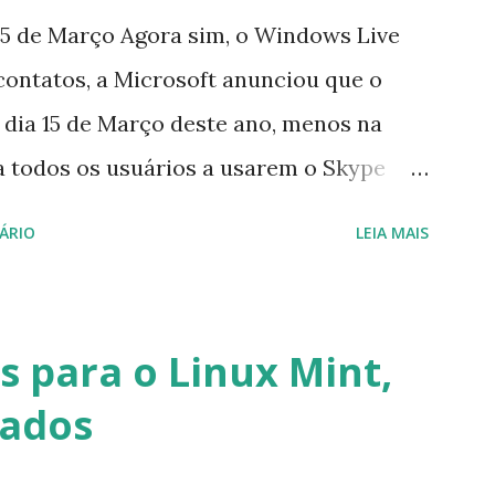
5 de Março Agora sim, o Windows Live
contatos, a Microsoft anunciou que o
 dia 15 de Março deste ano, menos na
a todos os usuários a usarem o Skype
iço do MSN, segundo a empresa, os
ÁRIO
LEIA MAIS
cados por e-mail sobre como proceder
lataforma (eu não recebi até agora tal
melhor que o Windows Live (assim como
 para o Linux Mint,
 mesmo na versão para Linux, claro,
vados
s e o Pidgin, que se mostra como opção.