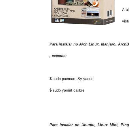
A ú
vis
Para instalar no
Arch
Linux,
Manjaro
,
ArchB
, execute:
$ sudo pacman -Sy yaourt
$ sudo yaourt calibre
Para instalar no
Ubuntu,
Linux
Mint,
Pin