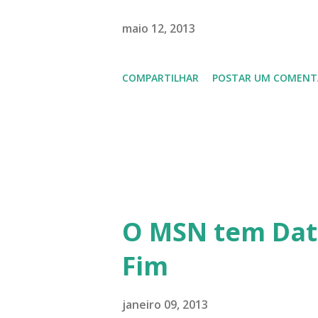
Latinoware, a Microsoft boic
lançamento do Windows 8 e a
maio 12, 2013
usuários, entre out ros. Gost
COMPARTILHAR
POSTAR UM COMENT
em 2013 possamos estar juntos
todos!!!
O MSN tem Dat
Fim
janeiro 09, 2013