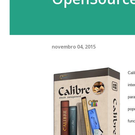
novembro 04, 2015
Cali
inte
par
pop
fun