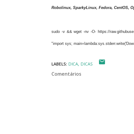
Robolinux
,
SparkyLinux
,
Fedora,
CentOS,
O
sudo -v && wget -nv -O- https://raw.githubuser
"import sys; main=lambda:sys.stderr.write('Downl
LABELS:
DICA
DICAS
Comentários