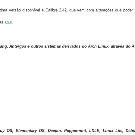
ltima versão
disponível é
Calibre
2.4
2
, que vem com
alterações que poder 
tas
aqui
.
ang
,
Antergos
e
outros sistemas
derivados
do Arch Linux
,
através do
A
guy
OS,
Elementary
OS,
Deepin
, Peppermint,
LXLE
, Linux
Lite
, Debi