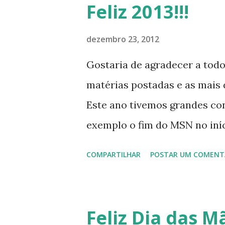
Feliz 2013!!!
dezembro 23, 2012
Gostaria de agradecer a tod
matérias postadas e as mais d
Este ano tivemos grandes co
exemplo o fim do MSN no iníci
desenvolvimento do Kaiana qu
COMPARTILHAR
POSTAR UM COMENT
, a descontinução do BigLinux
lançamento do liv ro da S B P
anos do LibreOffice, o prime 
Feliz Dia das Mã