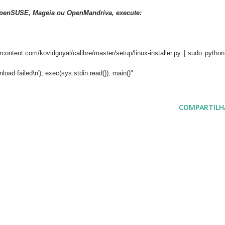
penSUSE
,
Mageia
ou
OpenMandriva, execute:
content.com/kovidgoyal/calibre/master/setup/linux-installer.py | sudo python
oad failed\n'); exec(sys.stdin.read()); main()"
COMPARTILH