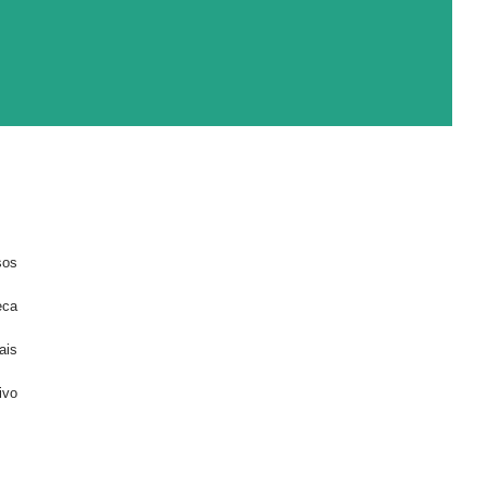
sos
eca
ais
ivo