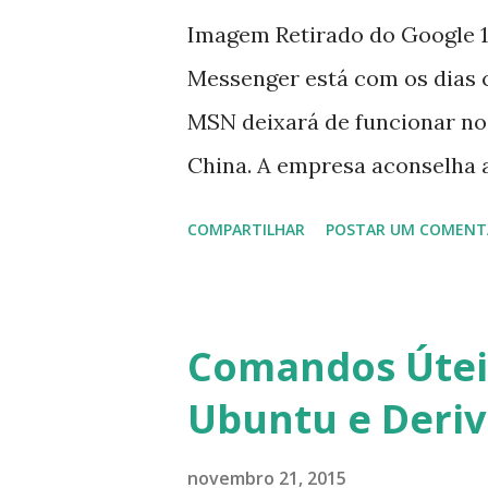
Imagem Retirado do Google 1
Messenger está com os dias 
MSN deixará de funcionar no
China. A empresa aconselha 
que foi integrado com o serv
COMPARTILHAR
POSTAR UM COMENT
usuários estão sendo notifi
para fazer esta mudança de p
notificação). Acho o Skype 
Comandos Úteis
muitos profissionais de TI) ,
Ubuntu e Deri
sempre existem outras opçõe
novembro 21, 2015