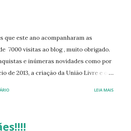
os que este ano acompanharam as
e 7000 visitas ao blog , muito obrigado.
nquistas e inúmeras novidades como por
o de 2013, a criação da União Livre e o
e será lançada em 2013, distro nacional
ÁRIO
LEIA MAIS
 do DreanLinux entre outr as distro, o
 - Software Publico Brasileiro, os dois
iro Hackday do LibreOffice , o IX
es!!!!