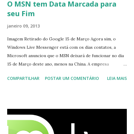
O MSN tem Data Marcada para
seu Fim
janeiro 09, 2013
Imagem Retirado do Google 15 de Março Agora sim, o
Windows Live Messenger está com os dias contatos, a
Microsoft anunciou que o MSN deixará de funcionar no dia
15 de Março deste ano, menos na China. A empresa
aconselha a todos os usuários a usarem o Skype que foi
COMPARTILHAR
POSTAR UM COMENTÁRIO
LEIA MAIS
integrado com o serviço do MSN, segundo a empresa, os
usuários estão sendo notificados por e-mail sobre como
proceder para fazer esta mudança de plataforma (eu não
recebi até agora tal notificação). Acho o Skype melhor que
o Windows Live (assim como muitos profissionais de TI) ,
mesmo na versão para Linux, claro, sempre existem outras
opções e o Pidgin, que se mostra como opção.