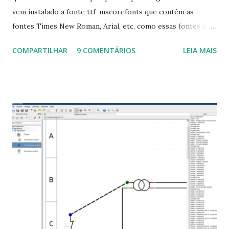
vem instalado a fonte ttf-mscorefonts que contém as
fontes Times New Roman, Arial, etc, como essas fontes são
muito útil para os universitários, pelo mundo corporativo e
COMPARTILHAR
9 COMENTÁRIOS
LEIA MAIS
a Associação Brasileira de Normas Técnicas (ABNT), exige
que os trabalhos sejam entregues nas fontes Times New
Roman e Arial, por meio desta postagem espero pode
ajudar a todos com a instalação da fonte ttf-mscorefonts
que contém essas fontes. Ao instalar o GNU/Linux abra o
terminal e execute o comando: $ sudo apt-get install ttf-
mscorefonts-installer Leia os termos de uso e avance
clicando em “Ok” Agora aceite os termos de uso clicando
em “Sim” Pronto agora abra o LibreOffice e veja se as
fontes Times New Roman, Arial estão instaladas. Caso
ocorra algum erro ou precisa reinstalar, execute: $ sudo
apt-get install --reinstall ttf-mscorefonts-installer