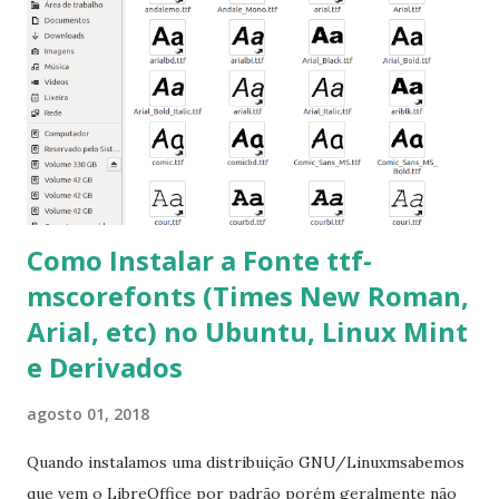
mscorefonts-installer Leia os termos de uso e avance
clicando em “Ok” Agora aceite os termos de uso clicando
em “Sim” Pronto agora abra o LibreOffice e veja se as
fontes Times New Roman, Arial estão instaladas. Caso
ocorra algum erro ou precisa reinstalar, execute: $ sudo
apt-get install --reinstall ttf-mscorefonts-installer
Como Instalar a Fonte ttf-
mscorefonts (Times New Roman,
Arial, etc) no Ubuntu, Linux Mint
e Derivados
agosto 01, 2018
Quando instalamos uma distribuição GNU/Linuxmsabemos
que vem o LibreOffice por padrão porém geralmente não