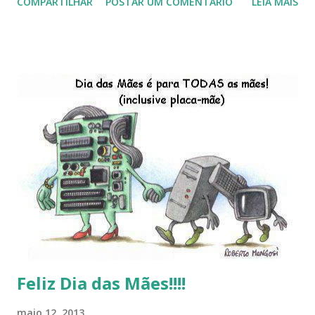
COMPARTILHAR
POSTAR UM COMENTÁRIO
LEIA MAIS
do Kaiana que será lançada em 2013, distro nacional , a
descontinução do BigLinux do DreanLinux entre outr as
distro, o lançamento do liv ro da S B P - Software Publico
Brasileiro, os dois anos do LibreOffice, o prime iro Hackday
do LibreOffice , o IX Latinoware, a Microsoft boicotando o
Linux (como sempre), o lançamento do Windows 8 e a sua
baixa taxa de adesão pelos usuários, entre out ros. Gostaria
de desejar a todos Boas Festas e que em 2013 possamos
estar juntos novamente. Feliz Natal!!!! F eli z 2013 a todos!!!
Feliz Dia das Mães!!!!
maio 12, 2013