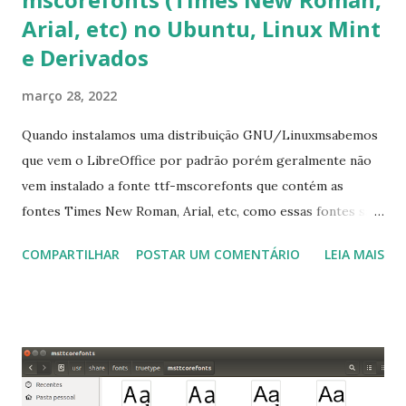
Arial, etc) no Ubuntu, Linux Mint
e Derivados
março 28, 2022
Quando instalamos uma distribuição GNU/Linuxmsabemos
que vem o LibreOffice por padrão porém geralmente não
vem instalado a fonte ttf-mscorefonts que contém as
fontes Times New Roman, Arial, etc, como essas fontes são
muito útil para os universitários, pelo mundo corporativo e
COMPARTILHAR
POSTAR UM COMENTÁRIO
LEIA MAIS
a Associação Brasileira de Normas Técnicas (ABNT), exige
que os trabalhos sejam entregues nas fontes Times New
Roman e Arial, por meio desta postagem espero pode
ajudar a todos com a instalação da fonte ttf-mscorefonts
que contém essas fontes. Ao instalar o GNU/Linux abra o
terminal e execute o comando: $ sudo apt-get install ttf-