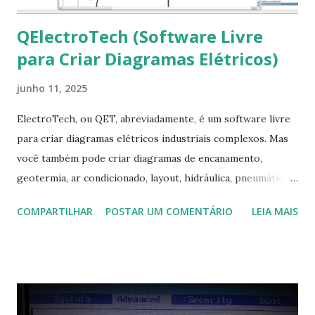
QElectroTech (Software Livre
para Criar Diagramas Elétricos)
junho 11, 2025
ElectroTech, ou QET, abreviadamente, é um software livre
para criar diagramas elétricos industriais complexos. Mas
você também pode criar diagramas de encanamento,
geotermia, ar condicionado, layout, hidráulica, pneumática,
domótica, PID, fotovoltaica, encanamento de piscinas, etc.!
COMPARTILHAR
POSTAR UM COMENTÁRIO
LEIA MAIS
Na última versão 0.100, a coleção contém mais de 8.000
símbolos... Mais informações clique aqui . Para baixar clique
no link: https://qelectrotech.org/download.php