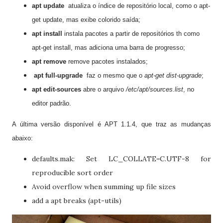
apt update
atualiza o índice de repositório local, como o apt-
get update, mas exibe colorido saída;
apt install
instala pacotes a partir de repositórios th como
apt-get install, mas adiciona uma barra de progresso;
apt remove
remove
pacotes instalados;
apt full-upgrade
faz o mesmo que o
apt-get dist-upgrade
;
apt edit-sources
abre o arquivo
/etc/apt/sources.list
, no
editor padrão.
A última versão disponível é APT 1.1.
4
, que traz as mudanças
abaixo:
defaults.mak: Set LC_COLLATE=C.UTF-8 for
reproducible sort order
Avoid overflow when summing up file sizes
add a apt breaks (apt-utils)