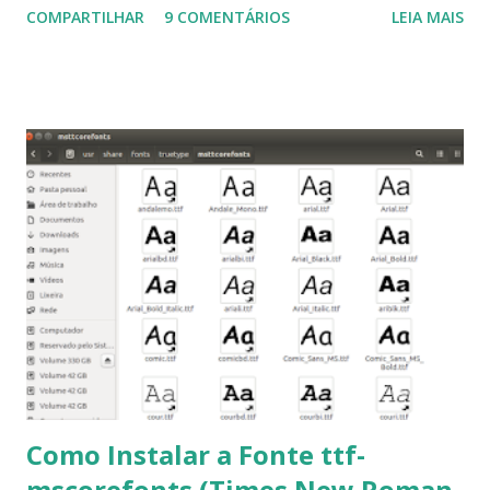
COMPARTILHAR
9 COMENTÁRIOS
LEIA MAIS
Linux Mint 17, Pinguy OS 14.04, Elementary OS 0.3, Deepin
2014, Peppermint Five, LXLE 14.04 and Linux Lite 2 2 ,
DuZeru, Kaiana e derivados . Segue alguns comandos
importantes para manutenção do sistema, principalmente
para usuários iniciantes... 1- Atualizar a lista de pacotes: $
sudo apt-get update 2- Atualizar toda a distro: $ sudo apt-
get -f dist-upgrade ou update-manager -d -c 3- Instalar
pacotes: $ sudo apt-get install [nome do pacote] 4-
Procurar arquivos corrompidos: $ sudo apt-get check 5-
Corrigir problemas de dependências, concluir instalação de
pacotes pendentes e outros erros: $ sudo apt-get -f install
6- Se o comando sudo apt-get -f install nã...
Como Instalar a Fonte ttf-
mscorefonts (Times New Roman,