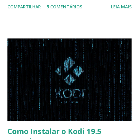
configuração da BIOS necessária para conseguir fazer boot.
COMPARTILHAR
5 COMENTÁRIOS
LEIA MAIS
Na inicialização aperte F2 para acessar a BIOS e então faça
as seguintes alterações: Advanced : Fast BIOS Mode ->
Disabled AHCI Mode Control -> Manual ( Atenção: Se você
não for usar exclusivamente Linux, mas sim fazer dual boot
com Win, deixe essa opção no Auto ) Set AHCI Mode ->
Disabled USB S3 Wake-up -> Enabled Boot: Secure Boot ->
Disabled OS Mode Selection -> UEFI and CSM OS (Essa
opção garante boot com Win e Linux) Boot > Boot Priority
Order USB HDD: SATA CD: SATA HDD: Essa ordem de boot
vai garantir que ele tente primeiro o boot pela USB, depois
pelo CD e por último no HD. Apenas as opções acima são
as necessá...
Como Instalar o Kodi 19.5