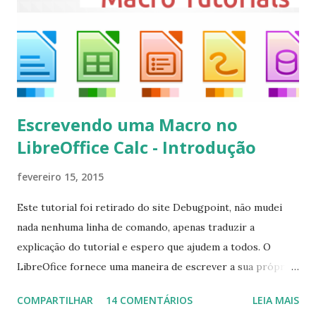
kodi Para remover, execute: $ sudo apt-get remove
kodi*
Escrevendo uma Macro no
LibreOffice Calc - Introdução
fevereiro 15, 2015
Este tutorial foi retirado do site Debugpoint, não mudei
nada nenhuma linha de comando, apenas traduzir a
explicação do tutorial e espero que ajudem a todos. O
LibreOfice fornece uma maneira de escrever a sua própria
macro para automatizar várias tarefas repetitivas em seu
COMPARTILHAR
14 COMENTÁRIOS
LEIA MAIS
aplicativo de escritório. Você pode usar Python ou Basic