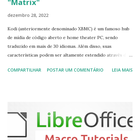
"Matrix"
dezembro 28, 2022
Kodi (anteriormente denominado XBMC) é um famoso hub
de mídia de código aberto e home theater PC, sendo
traduzido em mais de 30 idiomas. Além disso, suas
características podem ser altamente estendido através de
plugins de terceiros e extensões e tem suporte para PVR
COMPARTILHAR
POSTAR UM COMENTÁRIO
LEIA MAIS
(personal video recorder). A versão final do Kodi 19.5
“Matrix” foi lançado, chegando com alterações que podem
ser vistas clicando aqui . Para instalar no Ubuntu, Linux
Mint, Elementary OS e derivados, execute: $ sudo add-apt-
repository ppa:team-xbmc/ppa $ sudo apt-get update $
sudo apt-get install kodi Use o comando a seguir para
instalar codecs de áudio e outros complementos,
executando: $ sudo apt-get install --install-suggests