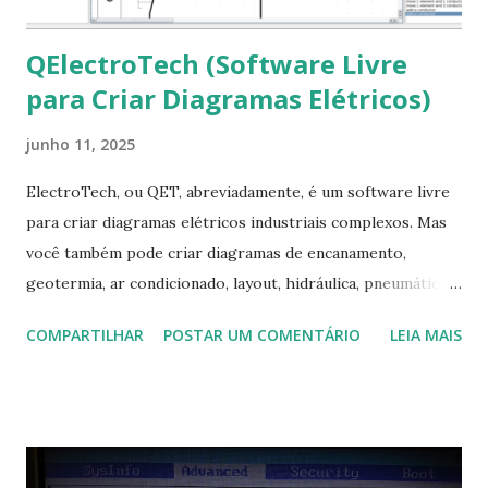
QElectroTech (Software Livre
para Criar Diagramas Elétricos)
junho 11, 2025
ElectroTech, ou QET, abreviadamente, é um software livre
para criar diagramas elétricos industriais complexos. Mas
você também pode criar diagramas de encanamento,
geotermia, ar condicionado, layout, hidráulica, pneumática,
domótica, PID, fotovoltaica, encanamento de piscinas, etc.!
COMPARTILHAR
POSTAR UM COMENTÁRIO
LEIA MAIS
Na última versão 0.100, a coleção contém mais de 8.000
símbolos... Mais informações clique aqui . Para baixar clique
no link: https://qelectrotech.org/download.php