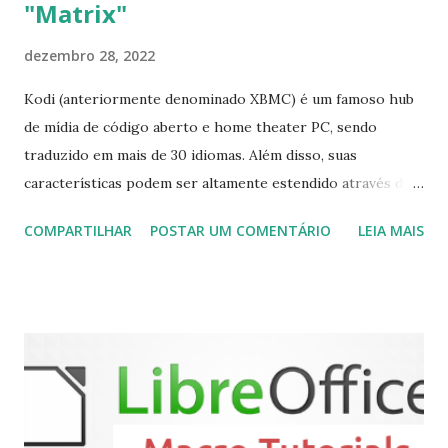
"Matrix"
dezembro 28, 2022
Kodi (anteriormente denominado XBMC) é um famoso hub
de mídia de código aberto e home theater PC, sendo
traduzido em mais de 30 idiomas. Além disso, suas
características podem ser altamente estendido através de
plugins de terceiros e extensões e tem suporte para PVR
COMPARTILHAR
POSTAR UM COMENTÁRIO
LEIA MAIS
(personal video recorder). A versão final do Kodi 19.5
“Matrix” foi lançado, chegando com alterações que podem
ser vistas clicando aqui . Para instalar no Ubuntu, Linux
Mint, Elementary OS e derivados, execute: $ sudo add-apt-
repository ppa:team-xbmc/ppa $ sudo apt-get update $
sudo apt-get install kodi Use o comando a seguir para
instalar codecs de áudio e outros complementos,
executando: $ sudo apt-get install --install-suggests