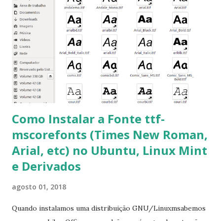
mscorefonts-installer Leia os termos de uso e avance
clicando em “Ok” Agora aceite os termos de uso clicando
em “Sim” Pronto agora abra o LibreOffice e veja se as
fontes Times New Roman, Arial estão instaladas. Caso
ocorra algum erro ou precisa reinstalar, execute: $ sudo
apt-get install --reinstall ttf-mscorefonts-installer
Como Instalar a Fonte ttf-
mscorefonts (Times New Roman,
Arial, etc) no Ubuntu, Linux Mint
e Derivados
agosto 01, 2018
Quando instalamos uma distribuição GNU/Linuxmsabemos