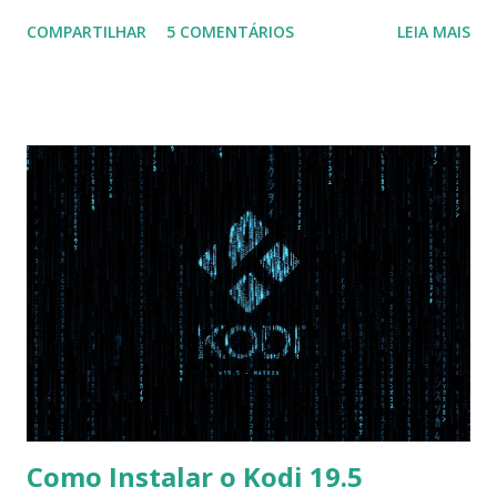
configuração da BIOS necessária para conseguir fazer boot.
COMPARTILHAR
5 COMENTÁRIOS
LEIA MAIS
Na inicialização aperte F2 para acessar a BIOS e então faça
as seguintes alterações: Advanced : Fast BIOS Mode ->
Disabled AHCI Mode Control -> Manual ( Atenção: Se você
não for usar exclusivamente Linux, mas sim fazer dual boot
com Win, deixe essa opção no Auto ) Set AHCI Mode ->
Disabled USB S3 Wake-up -> Enabled Boot: Secure Boot ->
Disabled OS Mode Selection -> UEFI and CSM OS (Essa
opção garante boot com Win e Linux) Boot > Boot Priority
Order USB HDD: SATA CD: SATA HDD: Essa ordem de boot
vai garantir que ele tente primeiro o boot pela USB, depois
pelo CD e por último no HD. Apenas as opções acima são
as necessá...
Como Instalar o Kodi 19.5