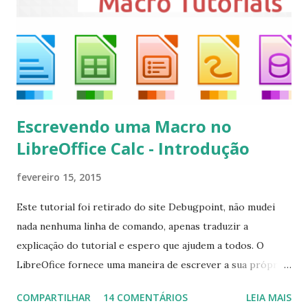
kodi Para remover, execute: $ sudo apt-get remove
kodi*
Escrevendo uma Macro no
LibreOffice Calc - Introdução
fevereiro 15, 2015
Este tutorial foi retirado do site Debugpoint, não mudei
nada nenhuma linha de comando, apenas traduzir a
explicação do tutorial e espero que ajudem a todos. O
LibreOfice fornece uma maneira de escrever a sua própria
macro para automatizar várias tarefas repetitivas em seu
COMPARTILHAR
14 COMENTÁRIOS
LEIA MAIS
aplicativo de escritório. Você pode usar Python ou Basic