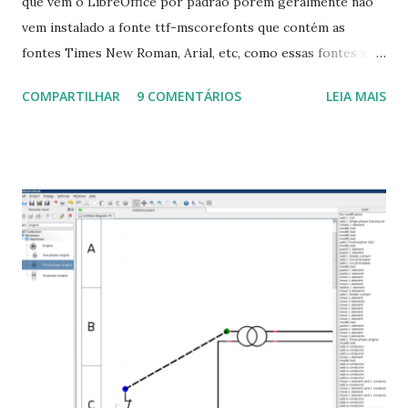
que vem o LibreOffice por padrão porém geralmente não
vem instalado a fonte ttf-mscorefonts que contém as
fontes Times New Roman, Arial, etc, como essas fontes são
muito útil para os universitários, pelo mundo corporativo e
COMPARTILHAR
9 COMENTÁRIOS
LEIA MAIS
a Associação Brasileira de Normas Técnicas (ABNT), exige
que os trabalhos sejam entregues nas fontes Times New
Roman e Arial, por meio desta postagem espero pode
ajudar a todos com a instalação da fonte ttf-mscorefonts
que contém essas fontes. Ao instalar o GNU/Linux abra o
terminal e execute o comando: $ sudo apt-get install ttf-
mscorefonts-installer Leia os termos de uso e avance
clicando em “Ok” Agora aceite os termos de uso clicando
em “Sim” Pronto agora abra o LibreOffice e veja se as
fontes Times New Roman, Arial estão instaladas. Caso
ocorra algum erro ou precisa reinstalar, execute: $ sudo
apt-get install --reinstall ttf-mscorefonts-installer