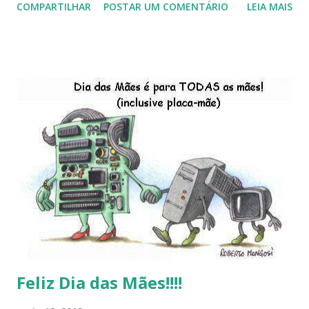
COMPARTILHAR
POSTAR UM COMENTÁRIO
LEIA MAIS
do Kaiana que será lançada em 2013, distro nacional , a
descontinução do BigLinux do DreanLinux entre outr as
distro, o lançamento do liv ro da S B P - Software Publico
Brasileiro, os dois anos do LibreOffice, o prime iro Hackday
do LibreOffice , o IX Latinoware, a Microsoft boicotando o
Linux (como sempre), o lançamento do Windows 8 e a sua
baixa taxa de adesão pelos usuários, entre out ros. Gostaria
de desejar a todos Boas Festas e que em 2013 possamos
estar juntos novamente. Feliz Natal!!!! F eli z 2013 a todos!!!
Feliz Dia das Mães!!!!