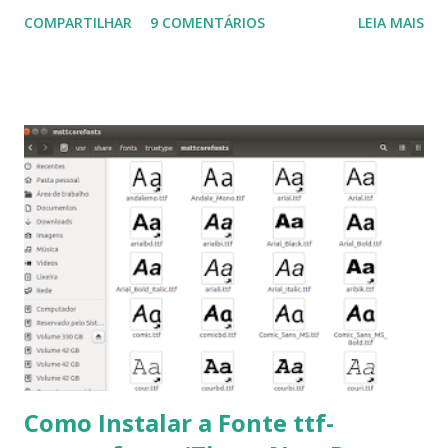
Ubuntu 14.10, Ubuntu 14.04 , Linux Mint 17.2, Linux Mint 17.1,
COMPARTILHAR
9 COMENTÁRIOS
LEIA MAIS
Linux Mint 17, Pinguy OS 14.04, Elementary OS 0.3, Deepin
2014, Peppermint Five, LXLE 14.04 and Linux Lite 2 2 ,
DuZeru, Kaiana e derivados . Segue alguns comandos
importantes para manutenção do sistema, principalmente
para usuários iniciantes... 1- Atualizar a lista de pacotes: $
sudo apt-get update 2- Atualizar toda a distro: $ sudo apt-
get -f dist-upgrade ou update-manager -d -c 3- Instalar
pacotes: $ sudo apt-get install [nome do pacote] 4-
Procurar arquivos corrompidos: $ sudo apt-get check 5-
Corrigir problemas de dependências, concluir instalação de
pacotes pendentes e outros erros: $ sudo apt-get -f install
6- Se o comando sudo apt-get -f install nã...
Como Instalar a Fonte ttf-