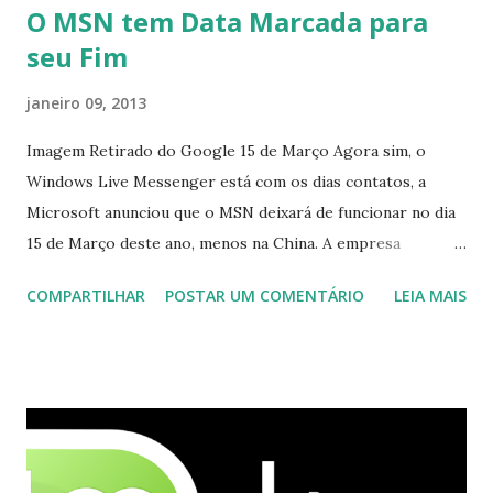
O MSN tem Data Marcada para
seu Fim
janeiro 09, 2013
Imagem Retirado do Google 15 de Março Agora sim, o
Windows Live Messenger está com os dias contatos, a
Microsoft anunciou que o MSN deixará de funcionar no dia
15 de Março deste ano, menos na China. A empresa
aconselha a todos os usuários a usarem o Skype que foi
COMPARTILHAR
POSTAR UM COMENTÁRIO
LEIA MAIS
integrado com o serviço do MSN, segundo a empresa, os
usuários estão sendo notificados por e-mail sobre como
proceder para fazer esta mudança de plataforma (eu não
recebi até agora tal notificação). Acho o Skype melhor que
o Windows Live (assim como muitos profissionais de TI) ,
mesmo na versão para Linux, claro, sempre existem outras
opções e o Pidgin, que se mostra como opção.