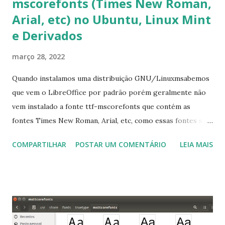
mscorefonts (Times New Roman,
Arial, etc) no Ubuntu, Linux Mint
e Derivados
março 28, 2022
Quando instalamos uma distribuição GNU/Linuxmsabemos
que vem o LibreOffice por padrão porém geralmente não
vem instalado a fonte ttf-mscorefonts que contém as
fontes Times New Roman, Arial, etc, como essas fontes são
muito útil para os universitários, pelo mundo corporativo e
COMPARTILHAR
POSTAR UM COMENTÁRIO
LEIA MAIS
a Associação Brasileira de Normas Técnicas (ABNT), exige
que os trabalhos sejam entregues nas fontes Times New
Roman e Arial, por meio desta postagem espero pode
ajudar a todos com a instalação da fonte ttf-mscorefonts
que contém essas fontes. Ao instalar o GNU/Linux abra o
terminal e execute o comando: $ sudo apt-get install ttf-