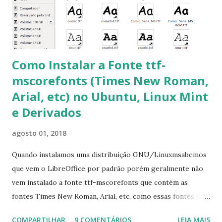
ocorra algum erro ou precisa reinstalar, execute: $ sudo
apt-get install --reinstall ttf-mscorefonts-installer
Como Instalar a Fonte ttf-
mscorefonts (Times New Roman,
Arial, etc) no Ubuntu, Linux Mint
e Derivados
agosto 01, 2018
Quando instalamos uma distribuição GNU/Linuxmsabemos
que vem o LibreOffice por padrão porém geralmente não
vem instalado a fonte ttf-mscorefonts que contém as
fontes Times New Roman, Arial, etc, como essas fontes são
muito útil para os universitários, pelo mundo corporativo e
COMPARTILHAR
9 COMENTÁRIOS
LEIA MAIS