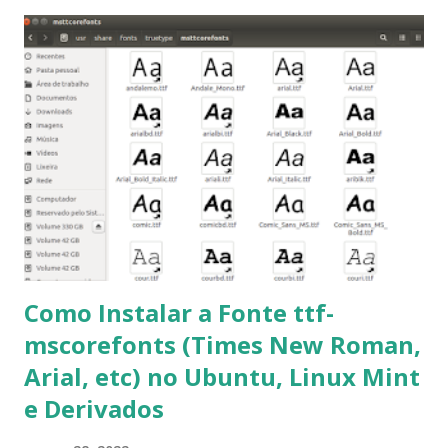
importantes para manutenção do sistema, principalmente
para usuários iniciantes... 1- Atualizar a lista de pacotes: $
sudo apt-get update 2- Atualizar toda a distro: $ sudo apt-
get -f dist-upgrade ou update-manager -d -c 3- Instalar
pacotes: $ sudo apt-get install [nome do pacote] 4-
Procurar arquivos corrompidos: $ sudo apt-get check 5-
Corrigir problemas de dependências, concluir instalação de
pacotes pendentes e outros erros: $ sudo apt-get -f install
6- Se o comando sudo apt-get -f install nã...
Como Instalar a Fonte ttf-
mscorefonts (Times New Roman,
Arial, etc) no Ubuntu, Linux Mint
e Derivados