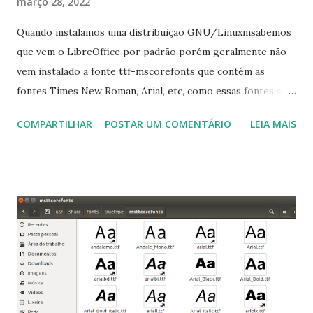
março 28, 2022
Quando instalamos uma distribuição GNU/Linuxmsabemos
que vem o LibreOffice por padrão porém geralmente não
vem instalado a fonte ttf-mscorefonts que contém as
fontes Times New Roman, Arial, etc, como essas fontes são
muito útil para os universitários, pelo mundo corporativo e
COMPARTILHAR
POSTAR UM COMENTÁRIO
LEIA MAIS
a Associação Brasileira de Normas Técnicas (ABNT), exige
que os trabalhos sejam entregues nas fontes Times New
Roman e Arial, por meio desta postagem espero pode
ajudar a todos com a instalação da fonte ttf-mscorefonts
que contém essas fontes. Ao instalar o GNU/Linux abra o
terminal e execute o comando: $ sudo apt-get install ttf-
mscorefonts-installer Leia os termos de uso e avance
clicando em “Ok” Agora aceite os termos de uso clicando
em “Sim” Pronto agora abra o LibreOffice e veja se as
fontes Times New Roman, Arial estão instaladas. Caso