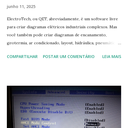
junho 11, 2025
ElectroTech, ou QET, abreviadamente, é um software livre
para criar diagramas elétricos industriais complexos. Mas
você também pode criar diagramas de encanamento,
geotermia, ar condicionado, layout, hidráulica, pneumática,
domótica, PID, fotovoltaica, encanamento de piscinas, etc.!
COMPARTILHAR
POSTAR UM COMENTÁRIO
LEIA MAIS
Na última versão 0.100, a coleção contém mais de 8.000
símbolos... Mais informações clique aqui . Para baixar clique
no link: https://qelectrotech.org/download.php