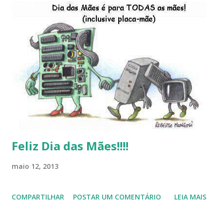
do LibreOffice , o IX Latinoware, a Microsoft boicotando o
Linux (como sempre), o lançamento do Windows 8 e a sua
baixa taxa de adesão pelos usuários, entre out ros. Gostaria
de desejar a todos Boas Festas e que em 2013 possamos
estar juntos novamente. Feliz Natal!!!! F eli z 2013 a todos!!!
Feliz Dia das Mães!!!!
maio 12, 2013
COMPARTILHAR
POSTAR UM COMENTÁRIO
LEIA MAIS