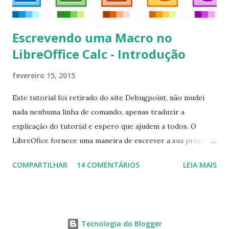
Escrevendo uma Macro no
LibreOffice Calc - Introdução
fevereiro 15, 2015
Este tutorial foi retirado do site Debugpoint, não mudei
nada nenhuma linha de comando, apenas traduzir a
explicação do tutorial e espero que ajudem a todos. O
LibreOfice fornece uma maneira de escrever a sua própria
macro para automatizar várias tarefas repetitivas em seu
COMPARTILHAR
14 COMENTÁRIOS
LEIA MAIS
aplicativo de escritório. Você pode usar Python ou Basic
para o desenvolvimento do macro. Este tutorial se
concentra em escrever um macro básico 'Olá Mundo'
usando básico do LibreOffice Calc . Macro Objetivo Nós
Tecnologia do Blogger
iremos criar uma macro que iria colocar a string ' Olá