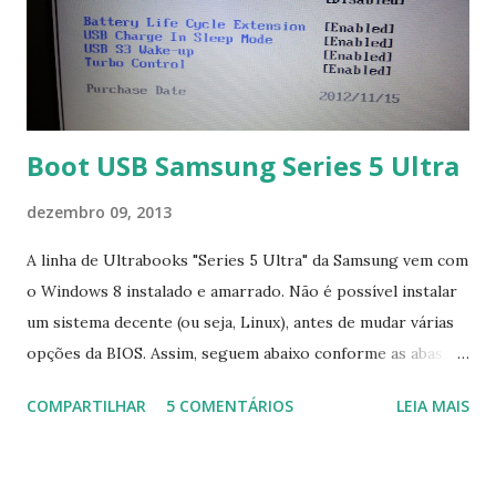
Boot USB Samsung Series 5 Ultra
dezembro 09, 2013
A linha de Ultrabooks "Series 5 Ultra" da Samsung vem com
o Windows 8 instalado e amarrado. Não é possível instalar
um sistema decente (ou seja, Linux), antes de mudar várias
opções da BIOS. Assim, seguem abaixo conforme as abas, a
configuração da BIOS necessária para conseguir fazer boot.
COMPARTILHAR
5 COMENTÁRIOS
LEIA MAIS
Na inicialização aperte F2 para acessar a BIOS e então faça
as seguintes alterações: Advanced : Fast BIOS Mode ->
Disabled AHCI Mode Control -> Manual ( Atenção: Se você