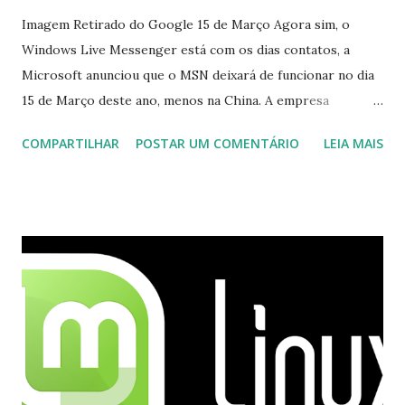
Imagem Retirado do Google 15 de Março Agora sim, o
Windows Live Messenger está com os dias contatos, a
Microsoft anunciou que o MSN deixará de funcionar no dia
15 de Março deste ano, menos na China. A empresa
aconselha a todos os usuários a usarem o Skype que foi
COMPARTILHAR
POSTAR UM COMENTÁRIO
LEIA MAIS
integrado com o serviço do MSN, segundo a empresa, os
usuários estão sendo notificados por e-mail sobre como
proceder para fazer esta mudança de plataforma (eu não
recebi até agora tal notificação). Acho o Skype melhor que
o Windows Live (assim como muitos profissionais de TI) ,
mesmo na versão para Linux, claro, sempre existem outras
opções e o Pidgin, que se mostra como opção.