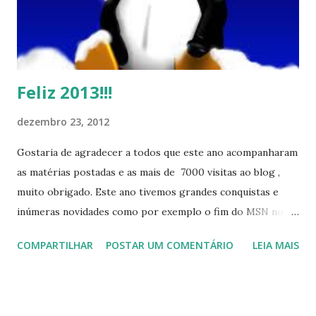
Feliz 2013!!!
dezembro 23, 2012
Gostaria de agradecer a todos que este ano acompanharam
as matérias postadas e as mais de 7000 visitas ao blog ,
muito obrigado. Este ano tivemos grandes conquistas e
inúmeras novidades como por exemplo o fim do MSN no
início de 2013, a criação da União Livre e o desenvolvimento
COMPARTILHAR
POSTAR UM COMENTÁRIO
LEIA MAIS
do Kaiana que será lançada em 2013, distro nacional , a
descontinução do BigLinux do DreanLinux entre outr as
distro, o lançamento do liv ro da S B P - Software Publico
Brasileiro, os dois anos do LibreOffice, o prime iro Hackday