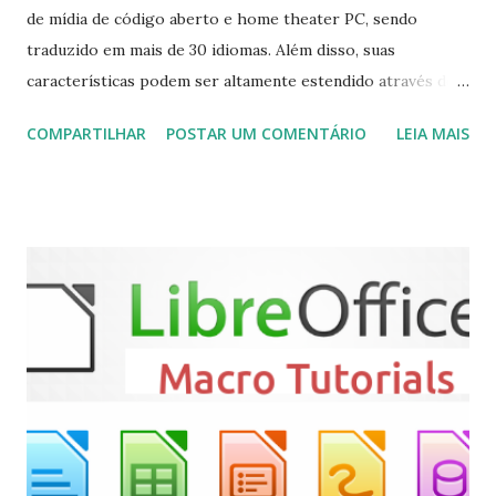
de mídia de código aberto e home theater PC, sendo
traduzido em mais de 30 idiomas. Além disso, suas
características podem ser altamente estendido através de
plugins de terceiros e extensões e tem suporte para PVR
COMPARTILHAR
POSTAR UM COMENTÁRIO
LEIA MAIS
(personal video recorder). A versão final do Kodi 19.5
“Matrix” foi lançado, chegando com alterações que podem
ser vistas clicando aqui . Para instalar no Ubuntu, Linux
Mint, Elementary OS e derivados, execute: $ sudo add-apt-
repository ppa:team-xbmc/ppa $ sudo apt-get update $
sudo apt-get install kodi Use o comando a seguir para
instalar codecs de áudio e outros complementos,
executando: $ sudo apt-get install --install-suggests
kodi Para remover, execute: $ sudo apt-get remove
kodi*