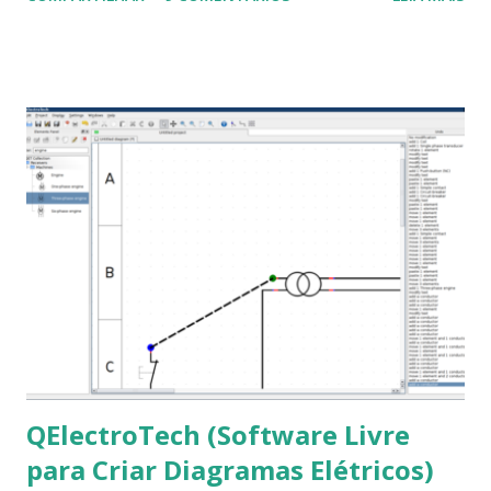
a Associação Brasileira de Normas Técnicas (ABNT), exige
que os trabalhos sejam entregues nas fontes Times New
Roman e Arial, por meio desta postagem espero pode
ajudar a todos com a instalação da fonte ttf-mscorefonts
que contém essas fontes. Ao instalar o GNU/Linux abra o
terminal e execute o comando: $ sudo apt-get install ttf-
mscorefonts-installer Leia os termos de uso e avance
clicando em “Ok” Agora aceite os termos de uso clicando
em “Sim” Pronto agora abra o LibreOffice e veja se as
fontes Times New Roman, Arial estão instaladas. Caso
ocorra algum erro ou precisa reinstalar, execute: $ sudo
apt-get install --reinstall ttf-mscorefonts-installer
QElectroTech (Software Livre
para Criar Diagramas Elétricos)