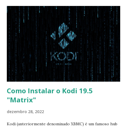
não for usar exclusivamente Linux, mas sim fazer dual boot
com Win, deixe essa opção no Auto ) Set AHCI Mode ->
Disabled USB S3 Wake-up -> Enabled Boot: Secure Boot ->
Disabled OS Mode Selection -> UEFI and CSM OS (Essa
opção garante boot com Win e Linux) Boot > Boot Priority
Order USB HDD: SATA CD: SATA HDD: Essa ordem de boot
vai garantir que ele tente primeiro o boot pela USB, depois
pelo CD e por último no HD. Apenas as opções acima são
as necessá...
Como Instalar o Kodi 19.5
"Matrix"
dezembro 28, 2022
Kodi (anteriormente denominado XBMC) é um famoso hub