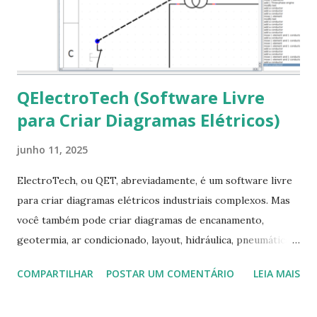
ocorra algum erro ou precisa reinstalar, execute: $ sudo
apt-get install --reinstall ttf-mscorefonts-installer
QElectroTech (Software Livre
para Criar Diagramas Elétricos)
junho 11, 2025
ElectroTech, ou QET, abreviadamente, é um software livre
para criar diagramas elétricos industriais complexos. Mas
você também pode criar diagramas de encanamento,
geotermia, ar condicionado, layout, hidráulica, pneumática,
domótica, PID, fotovoltaica, encanamento de piscinas, etc.!
COMPARTILHAR
POSTAR UM COMENTÁRIO
LEIA MAIS
Na última versão 0.100, a coleção contém mais de 8.000
símbolos... Mais informações clique aqui . Para baixar clique