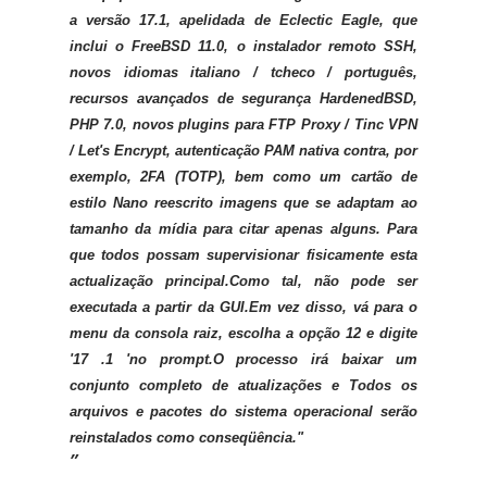
a versão 17.1, apelidada de Eclectic Eagle, que
inclui o FreeBSD 11.0, o instalador remoto SSH,
novos idiomas italiano / tcheco / português,
recursos avançados de segurança HardenedBSD,
PHP 7.0, novos plugins para FTP Proxy / Tinc VPN
/ Let's Encrypt, autenticação PAM nativa contra, por
exemplo, 2FA (TOTP), bem como um cartão de
estilo Nano reescrito imagens que se adaptam ao
tamanho da mídia para citar apenas alguns.
Para
que todos possam supervisionar fisicamente esta
actualização principal.Como tal, não pode ser
executada a partir da GUI.Em vez disso, vá para o
menu da consola raiz, escolha a opção 12 e digite
'17 .1 'no prompt.O processo irá baixar um
conjunto completo de atualizações e
Todos os
arquivos e pacotes do sistema operacional serão
reinstalados como conseqüência."