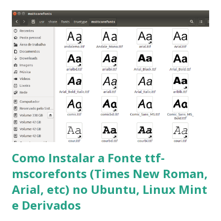
ajudar a todos com a instalação da fonte ttf-mscorefonts
que contém essas fontes. Ao instalar o GNU/Linux abra o
terminal e execute o comando: $ sudo apt-get install ttf-
mscorefonts-installer Leia os termos de uso e avance
clicando em “Ok” Agora aceite os termos de uso clicando
em “Sim” Pronto agora abra o LibreOffice e veja se as
fontes Times New Roman, Arial estão instaladas. Caso
ocorra algum erro ou precisa reinstalar, execute: $ sudo
apt-get install --reinstall ttf-mscorefonts-installer
Como Instalar a Fonte ttf-
mscorefonts (Times New Roman,
Arial, etc) no Ubuntu, Linux Mint
e Derivados