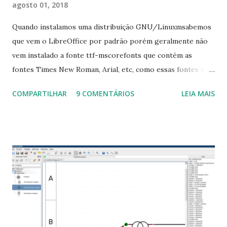
agosto 01, 2018
Quando instalamos uma distribuição GNU/Linuxmsabemos
que vem o LibreOffice por padrão porém geralmente não
vem instalado a fonte ttf-mscorefonts que contém as
fontes Times New Roman, Arial, etc, como essas fontes são
muito útil para os universitários, pelo mundo corporativo e
COMPARTILHAR
9 COMENTÁRIOS
LEIA MAIS
a Associação Brasileira de Normas Técnicas (ABNT), exige
que os trabalhos sejam entregues nas fontes Times New
Roman e Arial, por meio desta postagem espero pode
ajudar a todos com a instalação da fonte ttf-mscorefonts
que contém essas fontes. Ao instalar o GNU/Linux abra o
terminal e execute o comando: $ sudo apt-get install ttf-
mscorefonts-installer Leia os termos de uso e avance
clicando em “Ok” Agora aceite os termos de uso clicando
em “Sim” Pronto agora abra o LibreOffice e veja se as
fontes Times New Roman, Arial estão instaladas. Caso