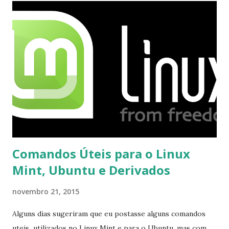
o Windows Live (assim como muitos profissionais de TI) ,
mesmo na versão para Linux, claro, sempre existem outras
opções e o Pidgin, que se mostra como opção.
Comandos Úteis para o Linux
Mint, Ubuntu e Derivados
novembro 21, 2015
Alguns dias sugeriram que eu postasse alguns comandos
uteis utilizados no Linux Mint e para o Ubuntu, mas com