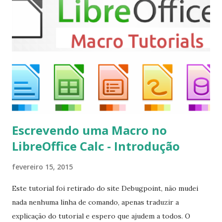
sudo apt-get install kodi Use o comando a seguir para
instalar codecs de áudio e outros complementos,
executando: $ sudo apt-get install --install-suggests
kodi Para remover, execute: $ sudo apt-get remove
kodi*
Escrevendo uma Macro no
LibreOffice Calc - Introdução
fevereiro 15, 2015
Este tutorial foi retirado do site Debugpoint, não mudei
nada nenhuma linha de comando, apenas traduzir a
explicação do tutorial e espero que ajudem a todos. O