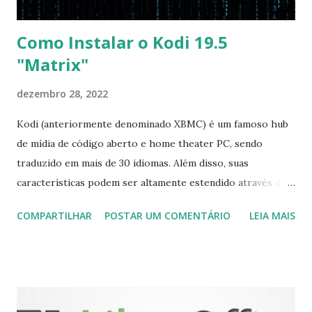
Como Instalar o Kodi 19.5
"Matrix"
dezembro 28, 2022
Kodi (anteriormente denominado XBMC) é um famoso hub
de mídia de código aberto e home theater PC, sendo
traduzido em mais de 30 idiomas. Além disso, suas
características podem ser altamente estendido através de
plugins de terceiros e extensões e tem suporte para PVR
COMPARTILHAR
POSTAR UM COMENTÁRIO
LEIA MAIS
(personal video recorder). A versão final do Kodi 19.5
“Matrix” foi lançado, chegando com alterações que podem
ser vistas clicando aqui . Para instalar no Ubuntu, Linux
Mint, Elementary OS e derivados, execute: $ sudo add-apt-
repository ppa:team-xbmc/ppa $ sudo apt-get update $