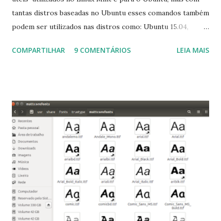
tantas distros baseadas no Ubuntu esses comandos também
podem ser utilizados nas distros como: Ubuntu 15.04,
Ubuntu 14.10, Ubuntu 14.04 , Linux Mint 17.2, Linux Mint 17.1,
COMPARTILHAR
9 COMENTÁRIOS
LEIA MAIS
Linux Mint 17, Pinguy OS 14.04, Elementary OS 0.3, Deepin
2014, Peppermint Five, LXLE 14.04 and Linux Lite 2 2 ,
DuZeru, Kaiana e derivados . Segue alguns comandos
importantes para manutenção do sistema, principalmente
para usuários iniciantes... 1- Atualizar a lista de pacotes: $
sudo apt-get update 2- Atualizar toda a distro: $ sudo apt-
get -f dist-upgrade ou update-manager -d -c 3- Instalar
pacotes: $ sudo apt-get install [nome do pacote] 4-
Procurar arquivos corrompidos: $ sudo apt-get check 5-
Corrigir problemas de dependências, concluir instalação de
pacotes pendentes e outros erros: $ sudo apt-get -f install
6- Se o comando sudo apt-get -f install nã...