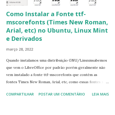
Como Instalar a Fonte ttf-
mscorefonts (Times New Roman,
Arial, etc) no Ubuntu, Linux Mint
e Derivados
março 28, 2022
Quando instalamos uma distribuição GNU/Linuxmsabemos
que vem o LibreOffice por padrão porém geralmente não
vem instalado a fonte ttf-mscorefonts que contém as
fontes Times New Roman, Arial, etc, como essas fontes são
muito útil para os universitários, pelo mundo corporativo e
COMPARTILHAR
POSTAR UM COMENTÁRIO
LEIA MAIS
a Associação Brasileira de Normas Técnicas (ABNT), exige
que os trabalhos sejam entregues nas fontes Times New
Roman e Arial, por meio desta postagem espero pode