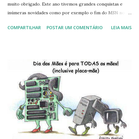
muito obrigado. Este ano tivemos grandes conquistas e
inúmeras novidades como por exemplo o fim do MSN no
início de 2013, a criação da União Livre e o desenvolvimento
COMPARTILHAR
POSTAR UM COMENTÁRIO
LEIA MAIS
do Kaiana que será lançada em 2013, distro nacional , a
descontinução do BigLinux do DreanLinux entre outr as
distro, o lançamento do liv ro da S B P - Software Publico
Brasileiro, os dois anos do LibreOffice, o prime iro Hackday
do LibreOffice , o IX Latinoware, a Microsoft boicotando o
Linux (como sempre), o lançamento do Windows 8 e a sua
baixa taxa de adesão pelos usuários, entre out ros. Gostaria
de desejar a todos Boas Festas e que em 2013 possamos
estar juntos novamente. Feliz Natal!!!! F eli z 2013 a todos!!!