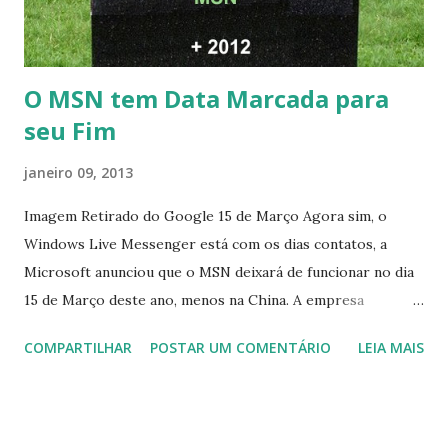
O MSN tem Data Marcada para
seu Fim
janeiro 09, 2013
Imagem Retirado do Google 15 de Março Agora sim, o
Windows Live Messenger está com os dias contatos, a
Microsoft anunciou que o MSN deixará de funcionar no dia
15 de Março deste ano, menos na China. A empresa
aconselha a todos os usuários a usarem o Skype que foi
COMPARTILHAR
POSTAR UM COMENTÁRIO
LEIA MAIS
integrado com o serviço do MSN, segundo a empresa, os
usuários estão sendo notificados por e-mail sobre como
proceder para fazer esta mudança de plataforma (eu não
recebi até agora tal notificação). Acho o Skype melhor que