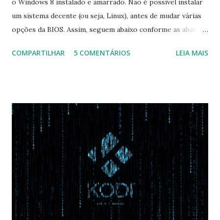
o Windows 8 instalado e amarrado. Não é possível instalar
um sistema decente (ou seja, Linux), antes de mudar várias
opções da BIOS. Assim, seguem abaixo conforme as abas, a
configuração da BIOS necessária para conseguir fazer boot.
COMPARTILHAR
5 COMENTÁRIOS
LEIA MAIS
Na inicialização aperte F2 para acessar a BIOS e então faça
as seguintes alterações: Advanced : Fast BIOS Mode ->
Disabled AHCI Mode Control -> Manual ( Atenção: Se você
não for usar exclusivamente Linux, mas sim fazer dual boot
com Win, deixe essa opção no Auto ) Set AHCI Mode ->
Disabled USB S3 Wake-up -> Enabled Boot: Secure Boot ->
Disabled OS Mode Selection -> UEFI and CSM OS (Essa
opção garante boot com Win e Linux) Boot > Boot Priority
Order USB HDD: SATA CD: SATA HDD: Essa ordem de boot
vai garantir que ele tente primeiro o boot pela USB, depois
pelo CD e por último no HD. Apenas as opções acima são
as necessá...