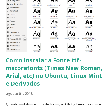
mscorefonts-installer Leia os termos de uso e avance
clicando em “Ok” Agora aceite os termos de uso clicando
em “Sim” Pronto agora abra o LibreOffice e veja se as
fontes Times New Roman, Arial estão instaladas. Caso
ocorra algum erro ou precisa reinstalar, execute: $ sudo
apt-get install --reinstall ttf-mscorefonts-installer
Como Instalar a Fonte ttf-
mscorefonts (Times New Roman,
Arial, etc) no Ubuntu, Linux Mint
e Derivados
agosto 01, 2018
Quando instalamos uma distribuição GNU/Linuxmsabemos