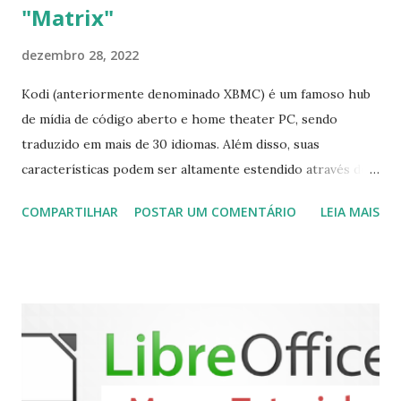
"Matrix"
dezembro 28, 2022
Kodi (anteriormente denominado XBMC) é um famoso hub
de mídia de código aberto e home theater PC, sendo
traduzido em mais de 30 idiomas. Além disso, suas
características podem ser altamente estendido através de
plugins de terceiros e extensões e tem suporte para PVR
COMPARTILHAR
POSTAR UM COMENTÁRIO
LEIA MAIS
(personal video recorder). A versão final do Kodi 19.5
“Matrix” foi lançado, chegando com alterações que podem
ser vistas clicando aqui . Para instalar no Ubuntu, Linux
Mint, Elementary OS e derivados, execute: $ sudo add-apt-
repository ppa:team-xbmc/ppa $ sudo apt-get update $
sudo apt-get install kodi Use o comando a seguir para
instalar codecs de áudio e outros complementos,
executando: $ sudo apt-get install --install-suggests