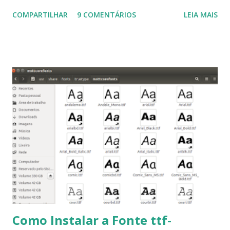
Ubuntu 14.10, Ubuntu 14.04 , Linux Mint 17.2, Linux Mint 17.1,
COMPARTILHAR
9 COMENTÁRIOS
LEIA MAIS
Linux Mint 17, Pinguy OS 14.04, Elementary OS 0.3, Deepin
2014, Peppermint Five, LXLE 14.04 and Linux Lite 2 2 ,
DuZeru, Kaiana e derivados . Segue alguns comandos
importantes para manutenção do sistema, principalmente
para usuários iniciantes... 1- Atualizar a lista de pacotes: $
sudo apt-get update 2- Atualizar toda a distro: $ sudo apt-
get -f dist-upgrade ou update-manager -d -c 3- Instalar
pacotes: $ sudo apt-get install [nome do pacote] 4-
Procurar arquivos corrompidos: $ sudo apt-get check 5-
Corrigir problemas de dependências, concluir instalação de
pacotes pendentes e outros erros: $ sudo apt-get -f install
6- Se o comando sudo apt-get -f install nã...
Como Instalar a Fonte ttf-