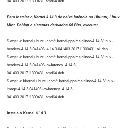
041403.201711300431_amd64.deb
Para instalar o Kernel 4
.14.3
de baixa latência no Ubuntu, Linux
Mint, Debian e sistemas derivados 64 Bits, execute:
$ wget -c kernel.ubuntu.com/~kernel-ppa/mainline/v4.14.3/linux-
headers-4.14.3-041403_4.14.3-041403.201711300431_all.deb
$ wget -c kernel.ubuntu.com/~kernel-ppa/mainline/v4.14.3/linux-
headers-4.14.3-041403-lowlatency_4.14.3-
041403.201711300431_amd64.deb
$ wget -c kkernel.ubuntu.com/~kernel-ppa/mainline/v4.14.3/linux-
image-4.14.3-041403-lowlatency_4.14.3-
041403.201711300431_amd64.deb
Instale o Kernel 4.
14.3