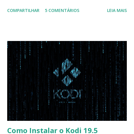
configuração da BIOS necessária para conseguir fazer boot.
COMPARTILHAR
5 COMENTÁRIOS
LEIA MAIS
Na inicialização aperte F2 para acessar a BIOS e então faça
as seguintes alterações: Advanced : Fast BIOS Mode ->
Disabled AHCI Mode Control -> Manual ( Atenção: Se você
não for usar exclusivamente Linux, mas sim fazer dual boot
com Win, deixe essa opção no Auto ) Set AHCI Mode ->
Disabled USB S3 Wake-up -> Enabled Boot: Secure Boot ->
Disabled OS Mode Selection -> UEFI and CSM OS (Essa
opção garante boot com Win e Linux) Boot > Boot Priority
Order USB HDD: SATA CD: SATA HDD: Essa ordem de boot
vai garantir que ele tente primeiro o boot pela USB, depois
pelo CD e por último no HD. Apenas as opções acima são
as necessá...
Como Instalar o Kodi 19.5