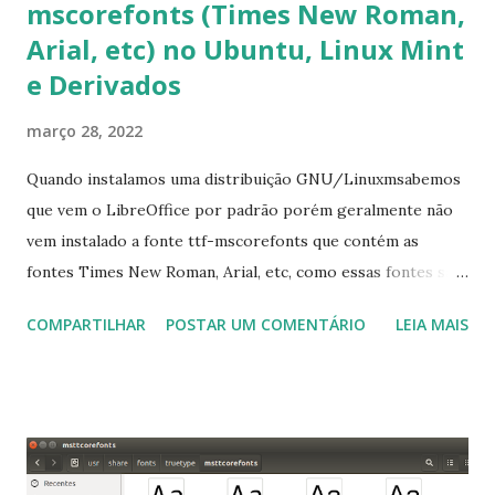
mscorefonts (Times New Roman,
Arial, etc) no Ubuntu, Linux Mint
e Derivados
março 28, 2022
Quando instalamos uma distribuição GNU/Linuxmsabemos
que vem o LibreOffice por padrão porém geralmente não
vem instalado a fonte ttf-mscorefonts que contém as
fontes Times New Roman, Arial, etc, como essas fontes são
muito útil para os universitários, pelo mundo corporativo e
COMPARTILHAR
POSTAR UM COMENTÁRIO
LEIA MAIS
a Associação Brasileira de Normas Técnicas (ABNT), exige
que os trabalhos sejam entregues nas fontes Times New
Roman e Arial, por meio desta postagem espero pode
ajudar a todos com a instalação da fonte ttf-mscorefonts
que contém essas fontes. Ao instalar o GNU/Linux abra o
terminal e execute o comando: $ sudo apt-get install ttf-