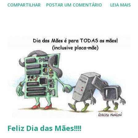
COMPARTILHAR
POSTAR UM COMENTÁRIO
LEIA MAIS
do Kaiana que será lançada em 2013, distro nacional , a
descontinução do BigLinux do DreanLinux entre outr as
distro, o lançamento do liv ro da S B P - Software Publico
Brasileiro, os dois anos do LibreOffice, o prime iro Hackday
do LibreOffice , o IX Latinoware, a Microsoft boicotando o
Linux (como sempre), o lançamento do Windows 8 e a sua
baixa taxa de adesão pelos usuários, entre out ros. Gostaria
de desejar a todos Boas Festas e que em 2013 possamos
estar juntos novamente. Feliz Natal!!!! F eli z 2013 a todos!!!
Feliz Dia das Mães!!!!