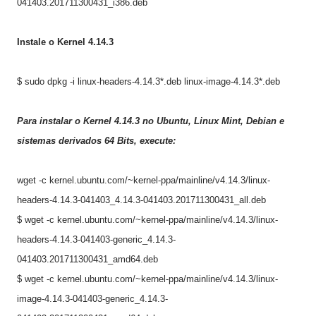
041403.201711300431_i386.deb
Instale o Kernel 4.
14.3
$ sudo dpkg -i linux-headers-4.
14.3
*.deb linux-image-4.
14.3
*
.deb
Para instalar o Kernel 4.
14.3
no
Ubuntu, Linux Mint, Debian e
sistemas derivados
64
Bits, execute:
wget -c kernel.ubuntu.com/~kernel-ppa/mainline/v4.14.3/linux-
headers-4.14.3-041403_4.14.3-041403.201711300431_all.deb
$ wget -c kernel.ubuntu.com/~kernel-ppa/mainline/v4.14.3/linux-
headers-4.14.3-041403-generic_4.14.3-
041403.201711300431_amd64.deb
$ wget -c kernel.ubuntu.com/~kernel-ppa/mainline/v4.14.3/linux-
image-4.14.3-041403-generic_4.14.3-