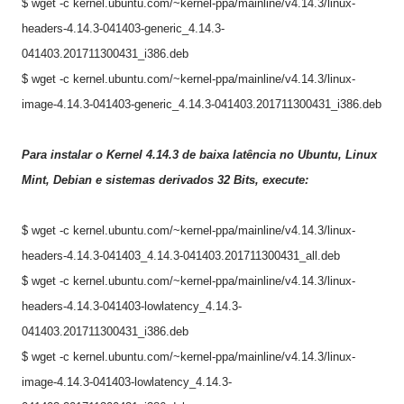
$ wget -c kernel.ubuntu.com/~kernel-ppa/mainline/v4.14.3/linux-
headers-4.14.3-041403-generic_4.14.3-
041403.201711300431_i386.deb
$ wget -c kernel.ubuntu.com/~kernel-ppa/mainline/v4.14.3/linux-
image-4.14.3-041403-generic_4.14.3-041403.201711300431_i386.deb
Para instalar o Kernel 4.
14.3
de baixa latência no Ubuntu, Linux
Mint, Debian e sistemas derivados 32 Bits, execute:
$ wget -c kernel.ubuntu.com/~kernel-ppa/mainline/v4.14.3/linux-
headers-4.14.3-041403_4.14.3-041403.201711300431_all.deb
$ wget -c kernel.ubuntu.com/~kernel-ppa/mainline/v4.14.3/linux-
headers-4.14.3-041403-lowlatency_4.14.3-
041403.201711300431_i386.deb
$ wget -c kernel.ubuntu.com/~kernel-ppa/mainline/v4.14.3/linux-
image-4.14.3-041403-lowlatency_4.14.3-