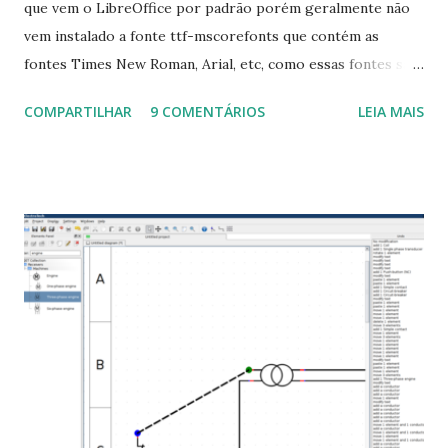
que vem o LibreOffice por padrão porém geralmente não
vem instalado a fonte ttf-mscorefonts que contém as
fontes Times New Roman, Arial, etc, como essas fontes são
muito útil para os universitários, pelo mundo corporativo e
COMPARTILHAR
9 COMENTÁRIOS
LEIA MAIS
a Associação Brasileira de Normas Técnicas (ABNT), exige
que os trabalhos sejam entregues nas fontes Times New
Roman e Arial, por meio desta postagem espero pode
ajudar a todos com a instalação da fonte ttf-mscorefonts
que contém essas fontes. Ao instalar o GNU/Linux abra o
terminal e execute o comando: $ sudo apt-get install ttf-
mscorefonts-installer Leia os termos de uso e avance
clicando em “Ok” Agora aceite os termos de uso clicando
em “Sim” Pronto agora abra o LibreOffice e veja se as
fontes Times New Roman, Arial estão instaladas. Caso
ocorra algum erro ou precisa reinstalar, execute: $ sudo
apt-get install --reinstall ttf-mscorefonts-installer