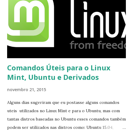
opções e o Pidgin, que se mostra como opção.
Comandos Úteis para o Linux
Mint, Ubuntu e Derivados
novembro 21, 2015
Alguns dias sugeriram que eu postasse alguns comandos
uteis utilizados no Linux Mint e para o Ubuntu, mas com
tantas distros baseadas no Ubuntu esses comandos também
podem ser utilizados nas distros como: Ubuntu 15.04,