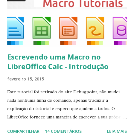
kodi Para remover, execute: $ sudo apt-get remove
kodi*
Escrevendo uma Macro no
LibreOffice Calc - Introdução
fevereiro 15, 2015
Este tutorial foi retirado do site Debugpoint, não mudei
nada nenhuma linha de comando, apenas traduzir a
explicação do tutorial e espero que ajudem a todos. O
LibreOfice fornece uma maneira de escrever a sua própria
macro para automatizar várias tarefas repetitivas em seu
COMPARTILHAR
14 COMENTÁRIOS
LEIA MAIS
aplicativo de escritório. Você pode usar Python ou Basic