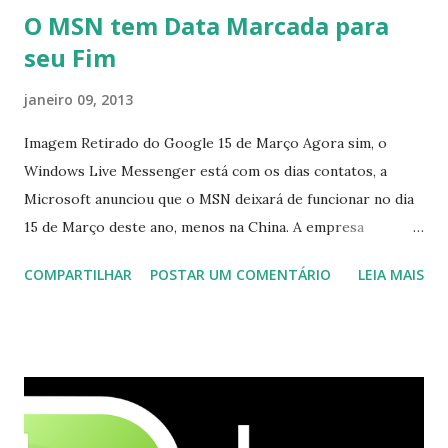
O MSN tem Data Marcada para
seu Fim
janeiro 09, 2013
Imagem Retirado do Google 15 de Março Agora sim, o
Windows Live Messenger está com os dias contatos, a
Microsoft anunciou que o MSN deixará de funcionar no dia
15 de Março deste ano, menos na China. A empresa
aconselha a todos os usuários a usarem o Skype que foi
COMPARTILHAR
POSTAR UM COMENTÁRIO
LEIA MAIS
integrado com o serviço do MSN, segundo a empresa, os
usuários estão sendo notificados por e-mail sobre como
proceder para fazer esta mudança de plataforma (eu não
recebi até agora tal notificação). Acho o Skype melhor que
o Windows Live (assim como muitos profissionais de TI) ,
mesmo na versão para Linux, claro, sempre existem outras