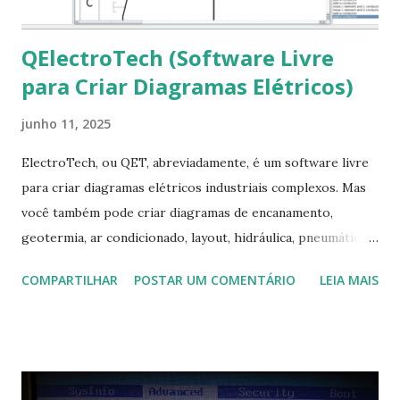
QElectroTech (Software Livre
para Criar Diagramas Elétricos)
junho 11, 2025
ElectroTech, ou QET, abreviadamente, é um software livre
para criar diagramas elétricos industriais complexos. Mas
você também pode criar diagramas de encanamento,
geotermia, ar condicionado, layout, hidráulica, pneumática,
domótica, PID, fotovoltaica, encanamento de piscinas, etc.!
COMPARTILHAR
POSTAR UM COMENTÁRIO
LEIA MAIS
Na última versão 0.100, a coleção contém mais de 8.000
símbolos... Mais informações clique aqui . Para baixar clique
no link: https://qelectrotech.org/download.php