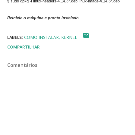
$ sudo dpkg -i linux-headers-4.
14.3
*.deb linux-image-4.
14.3
*.deb
Reinicie o máquina e pronto instalado.
LABELS:
COMO INSTALAR
KERNEL
COMPARTILHAR
Comentários