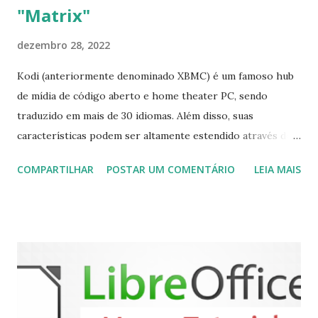
"Matrix"
dezembro 28, 2022
Kodi (anteriormente denominado XBMC) é um famoso hub
de mídia de código aberto e home theater PC, sendo
traduzido em mais de 30 idiomas. Além disso, suas
características podem ser altamente estendido através de
plugins de terceiros e extensões e tem suporte para PVR
COMPARTILHAR
POSTAR UM COMENTÁRIO
LEIA MAIS
(personal video recorder). A versão final do Kodi 19.5
“Matrix” foi lançado, chegando com alterações que podem
ser vistas clicando aqui . Para instalar no Ubuntu, Linux
Mint, Elementary OS e derivados, execute: $ sudo add-apt-
repository ppa:team-xbmc/ppa $ sudo apt-get update $
sudo apt-get install kodi Use o comando a seguir para
instalar codecs de áudio e outros complementos,
executando: $ sudo apt-get install --install-suggests