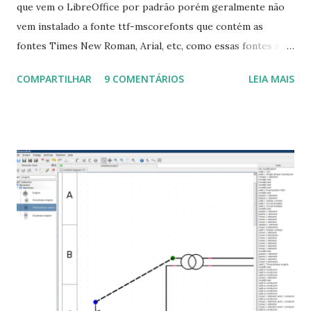
que vem o LibreOffice por padrão porém geralmente não
vem instalado a fonte ttf-mscorefonts que contém as
fontes Times New Roman, Arial, etc, como essas fontes são
muito útil para os universitários, pelo mundo corporativo e
COMPARTILHAR
9 COMENTÁRIOS
LEIA MAIS
a Associação Brasileira de Normas Técnicas (ABNT), exige
que os trabalhos sejam entregues nas fontes Times New
Roman e Arial, por meio desta postagem espero pode
ajudar a todos com a instalação da fonte ttf-mscorefonts
que contém essas fontes. Ao instalar o GNU/Linux abra o
terminal e execute o comando: $ sudo apt-get install ttf-
mscorefonts-installer Leia os termos de uso e avance
clicando em “Ok” Agora aceite os termos de uso clicando
em “Sim” Pronto agora abra o LibreOffice e veja se as
fontes Times New Roman, Arial estão instaladas. Caso
ocorra algum erro ou precisa reinstalar, execute: $ sudo
apt-get install --reinstall ttf-mscorefonts-installer