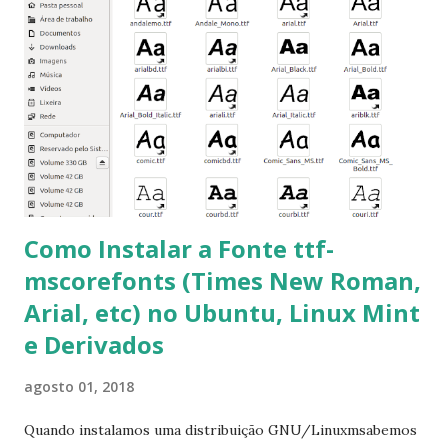
mscorefonts-installer Leia os termos de uso e avance
clicando em “Ok” Agora aceite os termos de uso clicando
em “Sim” Pronto agora abra o LibreOffice e veja se as
fontes Times New Roman, Arial estão instaladas. Caso
ocorra algum erro ou precisa reinstalar, execute: $ sudo
apt-get install --reinstall ttf-mscorefonts-installer
Como Instalar a Fonte ttf-
mscorefonts (Times New Roman,
Arial, etc) no Ubuntu, Linux Mint
e Derivados
agosto 01, 2018
Quando instalamos uma distribuição GNU/Linuxmsabemos