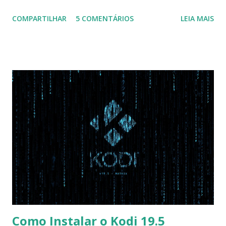
configuração da BIOS necessária para conseguir fazer boot.
COMPARTILHAR
5 COMENTÁRIOS
LEIA MAIS
Na inicialização aperte F2 para acessar a BIOS e então faça
as seguintes alterações: Advanced : Fast BIOS Mode ->
Disabled AHCI Mode Control -> Manual ( Atenção: Se você
não for usar exclusivamente Linux, mas sim fazer dual boot
com Win, deixe essa opção no Auto ) Set AHCI Mode ->
Disabled USB S3 Wake-up -> Enabled Boot: Secure Boot ->
Disabled OS Mode Selection -> UEFI and CSM OS (Essa
opção garante boot com Win e Linux) Boot > Boot Priority
Order USB HDD: SATA CD: SATA HDD: Essa ordem de boot
vai garantir que ele tente primeiro o boot pela USB, depois
pelo CD e por último no HD. Apenas as opções acima são
as necessá...
Como Instalar o Kodi 19.5