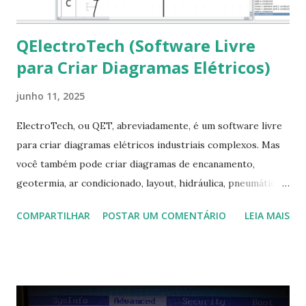
QElectroTech (Software Livre
para Criar Diagramas Elétricos)
junho 11, 2025
ElectroTech, ou QET, abreviadamente, é um software livre
para criar diagramas elétricos industriais complexos. Mas
você também pode criar diagramas de encanamento,
geotermia, ar condicionado, layout, hidráulica, pneumática,
domótica, PID, fotovoltaica, encanamento de piscinas, etc.!
COMPARTILHAR
POSTAR UM COMENTÁRIO
LEIA MAIS
Na última versão 0.100, a coleção contém mais de 8.000
símbolos... Mais informações clique aqui . Para baixar clique
no link: https://qelectrotech.org/download.php