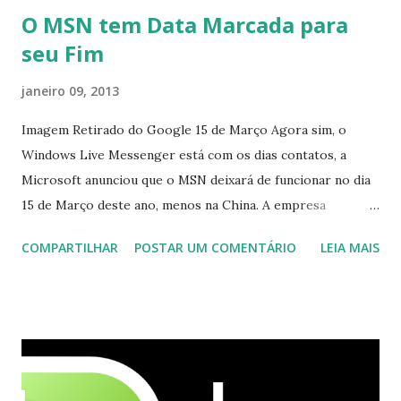
O MSN tem Data Marcada para
seu Fim
janeiro 09, 2013
Imagem Retirado do Google 15 de Março Agora sim, o
Windows Live Messenger está com os dias contatos, a
Microsoft anunciou que o MSN deixará de funcionar no dia
15 de Março deste ano, menos na China. A empresa
aconselha a todos os usuários a usarem o Skype que foi
COMPARTILHAR
POSTAR UM COMENTÁRIO
LEIA MAIS
integrado com o serviço do MSN, segundo a empresa, os
usuários estão sendo notificados por e-mail sobre como
proceder para fazer esta mudança de plataforma (eu não
recebi até agora tal notificação). Acho o Skype melhor que
o Windows Live (assim como muitos profissionais de TI) ,
mesmo na versão para Linux, claro, sempre existem outras