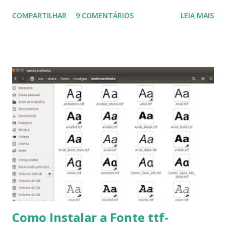
Ubuntu 14.10, Ubuntu 14.04 , Linux Mint 17.2, Linux Mint 17.1,
COMPARTILHAR
9 COMENTÁRIOS
LEIA MAIS
Linux Mint 17, Pinguy OS 14.04, Elementary OS 0.3, Deepin
2014, Peppermint Five, LXLE 14.04 and Linux Lite 2 2 ,
DuZeru, Kaiana e derivados . Segue alguns comandos
importantes para manutenção do sistema, principalmente
para usuários iniciantes... 1- Atualizar a lista de pacotes: $
sudo apt-get update 2- Atualizar toda a distro: $ sudo apt-
get -f dist-upgrade ou update-manager -d -c 3- Instalar
pacotes: $ sudo apt-get install [nome do pacote] 4-
Procurar arquivos corrompidos: $ sudo apt-get check 5-
Corrigir problemas de dependências, concluir instalação de
pacotes pendentes e outros erros: $ sudo apt-get -f install
6- Se o comando sudo apt-get -f install nã...
Como Instalar a Fonte ttf-