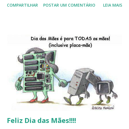
COMPARTILHAR
POSTAR UM COMENTÁRIO
LEIA MAIS
do Kaiana que será lançada em 2013, distro nacional , a
descontinução do BigLinux do DreanLinux entre outr as
distro, o lançamento do liv ro da S B P - Software Publico
Brasileiro, os dois anos do LibreOffice, o prime iro Hackday
do LibreOffice , o IX Latinoware, a Microsoft boicotando o
Linux (como sempre), o lançamento do Windows 8 e a sua
baixa taxa de adesão pelos usuários, entre out ros. Gostaria
de desejar a todos Boas Festas e que em 2013 possamos
estar juntos novamente. Feliz Natal!!!! F eli z 2013 a todos!!!
Feliz Dia das Mães!!!!