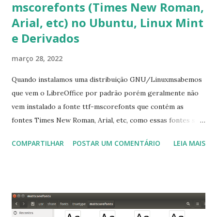
mscorefonts (Times New Roman,
Arial, etc) no Ubuntu, Linux Mint
e Derivados
março 28, 2022
Quando instalamos uma distribuição GNU/Linuxmsabemos
que vem o LibreOffice por padrão porém geralmente não
vem instalado a fonte ttf-mscorefonts que contém as
fontes Times New Roman, Arial, etc, como essas fontes são
muito útil para os universitários, pelo mundo corporativo e
COMPARTILHAR
POSTAR UM COMENTÁRIO
LEIA MAIS
a Associação Brasileira de Normas Técnicas (ABNT), exige
que os trabalhos sejam entregues nas fontes Times New
Roman e Arial, por meio desta postagem espero pode
ajudar a todos com a instalação da fonte ttf-mscorefonts
que contém essas fontes. Ao instalar o GNU/Linux abra o
terminal e execute o comando: $ sudo apt-get install ttf-