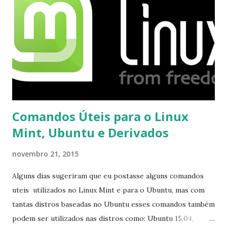
opções e o Pidgin, que se mostra como opção.
Comandos Úteis para o Linux
Mint, Ubuntu e Derivados
novembro 21, 2015
Alguns dias sugeriram que eu postasse alguns comandos
uteis utilizados no Linux Mint e para o Ubuntu, mas com
tantas distros baseadas no Ubuntu esses comandos também
podem ser utilizados nas distros como: Ubuntu 15.04,