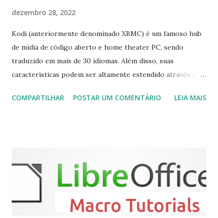
dezembro 28, 2022
Kodi (anteriormente denominado XBMC) é um famoso hub
de mídia de código aberto e home theater PC, sendo
traduzido em mais de 30 idiomas. Além disso, suas
características podem ser altamente estendido através de
plugins de terceiros e extensões e tem suporte para PVR
COMPARTILHAR
POSTAR UM COMENTÁRIO
LEIA MAIS
(personal video recorder). A versão final do Kodi 19.5
“Matrix” foi lançado, chegando com alterações que podem
ser vistas clicando aqui . Para instalar no Ubuntu, Linux
Mint, Elementary OS e derivados, execute: $ sudo add-apt-
repository ppa:team-xbmc/ppa $ sudo apt-get update $
sudo apt-get install kodi Use o comando a seguir para
instalar codecs de áudio e outros complementos,
executando: $ sudo apt-get install --install-suggests
kodi Para remover, execute: $ sudo apt-get remove