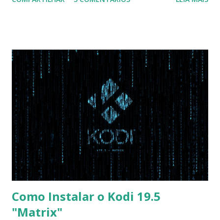
Na inicialização aperte F2 para acessar a BIOS e então faça
as seguintes alterações: Advanced : Fast BIOS Mode ->
Disabled AHCI Mode Control -> Manual ( Atenção: Se você
não for usar exclusivamente Linux, mas sim fazer dual boot
com Win, deixe essa opção no Auto ) Set AHCI Mode ->
Disabled USB S3 Wake-up -> Enabled Boot: Secure Boot ->
Disabled OS Mode Selection -> UEFI and CSM OS (Essa
opção garante boot com Win e Linux) Boot > Boot Priority
Order USB HDD: SATA CD: SATA HDD: Essa ordem de boot
vai garantir que ele tente primeiro o boot pela USB, depois
pelo CD e por último no HD. Apenas as opções acima são
as necessá...
Como Instalar o Kodi 19.5
"Matrix"