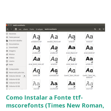
Linux Mint 17, Pinguy OS 14.04, Elementary OS 0.3, Deepin
2014, Peppermint Five, LXLE 14.04 and Linux Lite 2 2 ,
DuZeru, Kaiana e derivados . Segue alguns comandos
importantes para manutenção do sistema, principalmente
para usuários iniciantes... 1- Atualizar a lista de pacotes: $
sudo apt-get update 2- Atualizar toda a distro: $ sudo apt-
get -f dist-upgrade ou update-manager -d -c 3- Instalar
pacotes: $ sudo apt-get install [nome do pacote] 4-
Procurar arquivos corrompidos: $ sudo apt-get check 5-
Corrigir problemas de dependências, concluir instalação de
pacotes pendentes e outros erros: $ sudo apt-get -f install
6- Se o comando sudo apt-get -f install nã...
Como Instalar a Fonte ttf-
mscorefonts (Times New Roman,