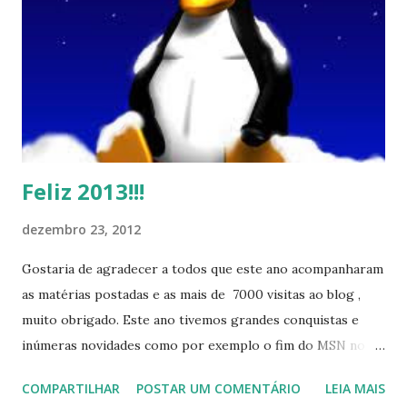
Feliz 2013!!!
dezembro 23, 2012
Gostaria de agradecer a todos que este ano acompanharam
as matérias postadas e as mais de 7000 visitas ao blog ,
muito obrigado. Este ano tivemos grandes conquistas e
inúmeras novidades como por exemplo o fim do MSN no
início de 2013, a criação da União Livre e o desenvolvimento
COMPARTILHAR
POSTAR UM COMENTÁRIO
LEIA MAIS
do Kaiana que será lançada em 2013, distro nacional , a