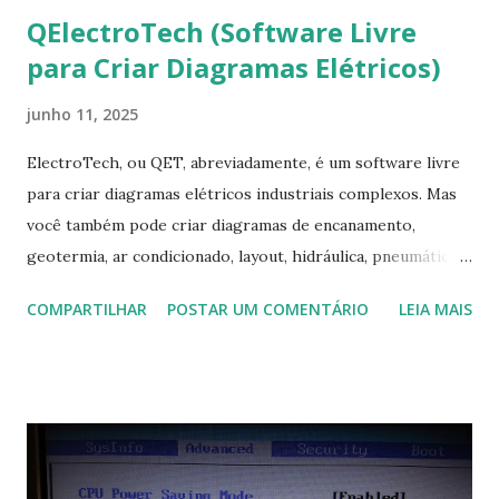
QElectroTech (Software Livre
para Criar Diagramas Elétricos)
junho 11, 2025
ElectroTech, ou QET, abreviadamente, é um software livre
para criar diagramas elétricos industriais complexos. Mas
você também pode criar diagramas de encanamento,
geotermia, ar condicionado, layout, hidráulica, pneumática,
domótica, PID, fotovoltaica, encanamento de piscinas, etc.!
COMPARTILHAR
POSTAR UM COMENTÁRIO
LEIA MAIS
Na última versão 0.100, a coleção contém mais de 8.000
símbolos... Mais informações clique aqui . Para baixar clique
no link: https://qelectrotech.org/download.php