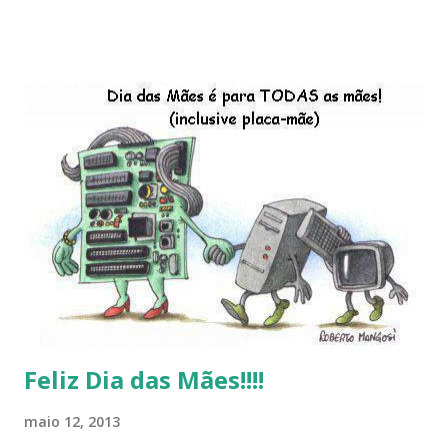
descontinução do BigLinux do DreanLinux entre outr as
distro, o lançamento do liv ro da S B P - Software Publico
Brasileiro, os dois anos do LibreOffice, o prime iro Hackday
do LibreOffice , o IX Latinoware, a Microsoft boicotando o
Linux (como sempre), o lançamento do Windows 8 e a sua
baixa taxa de adesão pelos usuários, entre out ros. Gostaria
de desejar a todos Boas Festas e que em 2013 possamos
estar juntos novamente. Feliz Natal!!!! F eli z 2013 a todos!!!
Feliz Dia das Mães!!!!
maio 12, 2013