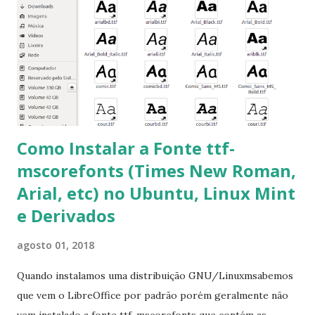
clicando em “Ok” Agora aceite os termos de uso clicando
em “Sim” Pronto agora abra o LibreOffice e veja se as
fontes Times New Roman, Arial estão instaladas. Caso
ocorra algum erro ou precisa reinstalar, execute: $ sudo
apt-get install --reinstall ttf-mscorefonts-installer
Como Instalar a Fonte ttf-
mscorefonts (Times New Roman,
Arial, etc) no Ubuntu, Linux Mint
e Derivados
agosto 01, 2018
Quando instalamos uma distribuição GNU/Linuxmsabemos
que vem o LibreOffice por padrão porém geralmente não
vem instalado a fonte ttf-mscorefonts que contém as