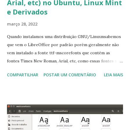
Arial, etc) no Ubuntu, Linux Mint
e Derivados
março 28, 2022
Quando instalamos uma distribuição GNU/Linuxmsabemos
que vem o LibreOffice por padrão porém geralmente não
vem instalado a fonte ttf-mscorefonts que contém as
fontes Times New Roman, Arial, etc, como essas fontes são
muito útil para os universitários, pelo mundo corporativo e
COMPARTILHAR
POSTAR UM COMENTÁRIO
LEIA MAIS
a Associação Brasileira de Normas Técnicas (ABNT), exige
que os trabalhos sejam entregues nas fontes Times New
Roman e Arial, por meio desta postagem espero pode
ajudar a todos com a instalação da fonte ttf-mscorefonts
que contém essas fontes. Ao instalar o GNU/Linux abra o
terminal e execute o comando: $ sudo apt-get install ttf-
mscorefonts-installer Leia os termos de uso e avance