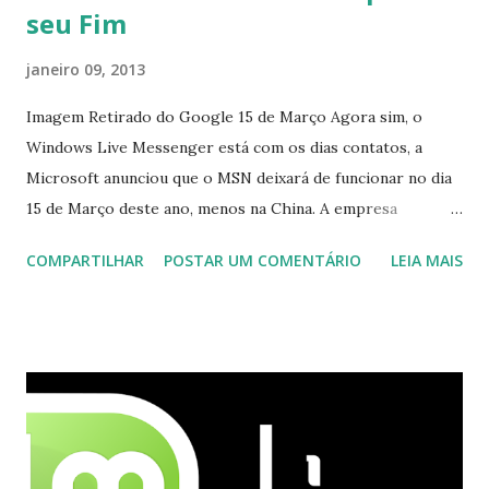
seu Fim
janeiro 09, 2013
Imagem Retirado do Google 15 de Março Agora sim, o
Windows Live Messenger está com os dias contatos, a
Microsoft anunciou que o MSN deixará de funcionar no dia
15 de Março deste ano, menos na China. A empresa
aconselha a todos os usuários a usarem o Skype que foi
COMPARTILHAR
POSTAR UM COMENTÁRIO
LEIA MAIS
integrado com o serviço do MSN, segundo a empresa, os
usuários estão sendo notificados por e-mail sobre como
proceder para fazer esta mudança de plataforma (eu não
recebi até agora tal notificação). Acho o Skype melhor que
o Windows Live (assim como muitos profissionais de TI) ,
mesmo na versão para Linux, claro, sempre existem outras
opções e o Pidgin, que se mostra como opção.