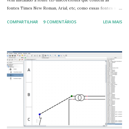
fontes Times New Roman, Arial, etc, como essas fontes são
muito útil para os universitários, pelo mundo corporativo e
COMPARTILHAR
9 COMENTÁRIOS
LEIA MAIS
a Associação Brasileira de Normas Técnicas (ABNT), exige
que os trabalhos sejam entregues nas fontes Times New
Roman e Arial, por meio desta postagem espero pode
ajudar a todos com a instalação da fonte ttf-mscorefonts
que contém essas fontes. Ao instalar o GNU/Linux abra o
terminal e execute o comando: $ sudo apt-get install ttf-
mscorefonts-installer Leia os termos de uso e avance
clicando em “Ok” Agora aceite os termos de uso clicando
em “Sim” Pronto agora abra o LibreOffice e veja se as
fontes Times New Roman, Arial estão instaladas. Caso
ocorra algum erro ou precisa reinstalar, execute: $ sudo
apt-get install --reinstall ttf-mscorefonts-installer