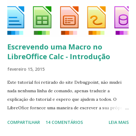
kodi*
Escrevendo uma Macro no
LibreOffice Calc - Introdução
fevereiro 15, 2015
Este tutorial foi retirado do site Debugpoint, não mudei
nada nenhuma linha de comando, apenas traduzir a
explicação do tutorial e espero que ajudem a todos. O
LibreOfice fornece uma maneira de escrever a sua própria
macro para automatizar várias tarefas repetitivas em seu
COMPARTILHAR
14 COMENTÁRIOS
LEIA MAIS
aplicativo de escritório. Você pode usar Python ou Basic
para o desenvolvimento do macro. Este tutorial se