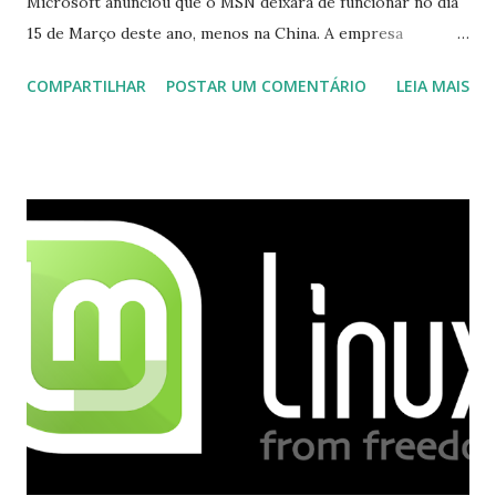
Microsoft anunciou que o MSN deixará de funcionar no dia
15 de Março deste ano, menos na China. A empresa
aconselha a todos os usuários a usarem o Skype que foi
COMPARTILHAR
POSTAR UM COMENTÁRIO
LEIA MAIS
integrado com o serviço do MSN, segundo a empresa, os
usuários estão sendo notificados por e-mail sobre como
proceder para fazer esta mudança de plataforma (eu não
recebi até agora tal notificação). Acho o Skype melhor que
o Windows Live (assim como muitos profissionais de TI) ,
mesmo na versão para Linux, claro, sempre existem outras
opções e o Pidgin, que se mostra como opção.