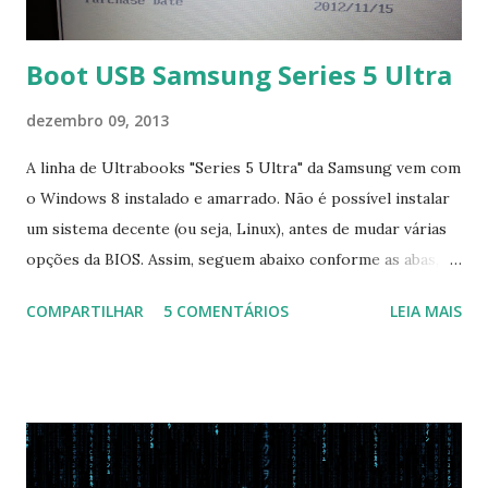
Boot USB Samsung Series 5 Ultra
dezembro 09, 2013
A linha de Ultrabooks "Series 5 Ultra" da Samsung vem com
o Windows 8 instalado e amarrado. Não é possível instalar
um sistema decente (ou seja, Linux), antes de mudar várias
opções da BIOS. Assim, seguem abaixo conforme as abas, a
configuração da BIOS necessária para conseguir fazer boot.
COMPARTILHAR
5 COMENTÁRIOS
LEIA MAIS
Na inicialização aperte F2 para acessar a BIOS e então faça
as seguintes alterações: Advanced : Fast BIOS Mode ->
Disabled AHCI Mode Control -> Manual ( Atenção: Se você
não for usar exclusivamente Linux, mas sim fazer dual boot
com Win, deixe essa opção no Auto ) Set AHCI Mode ->
Disabled USB S3 Wake-up -> Enabled Boot: Secure Boot ->