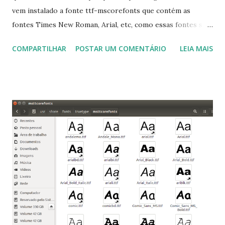
vem instalado a fonte ttf-mscorefonts que contém as
fontes Times New Roman, Arial, etc, como essas fontes são
muito útil para os universitários, pelo mundo corporativo e
COMPARTILHAR
POSTAR UM COMENTÁRIO
LEIA MAIS
a Associação Brasileira de Normas Técnicas (ABNT), exige
que os trabalhos sejam entregues nas fontes Times New
Roman e Arial, por meio desta postagem espero pode
ajudar a todos com a instalação da fonte ttf-mscorefonts
que contém essas fontes. Ao instalar o GNU/Linux abra o
terminal e execute o comando: $ sudo apt-get install ttf-
mscorefonts-installer Leia os termos de uso e avance
clicando em “Ok” Agora aceite os termos de uso clicando
em “Sim” Pronto agora abra o LibreOffice e veja se as
fontes Times New Roman, Arial estão instaladas. Caso
ocorra algum erro ou precisa reinstalar, execute: $ sudo
apt-get install --reinstall ttf-mscorefonts-installer