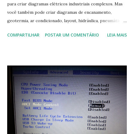
para criar diagramas elétricos industriais complexos. Mas
você também pode criar diagramas de encanamento,
geotermia, ar condicionado, layout, hidráulica, pneumática,
domótica, PID, fotovoltaica, encanamento de piscinas, etc.!
COMPARTILHAR
POSTAR UM COMENTÁRIO
LEIA MAIS
Na última versão 0.100, a coleção contém mais de 8.000
símbolos... Mais informações clique aqui . Para baixar clique
no link: https://qelectrotech.org/download.php