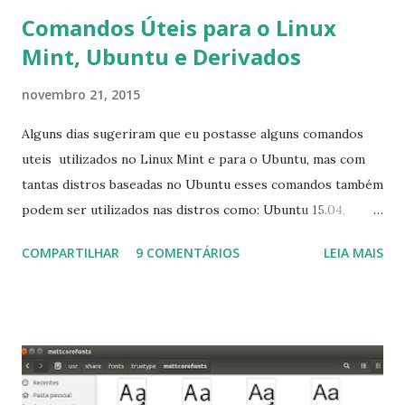
Comandos Úteis para o Linux
Mint, Ubuntu e Derivados
novembro 21, 2015
Alguns dias sugeriram que eu postasse alguns comandos
uteis utilizados no Linux Mint e para o Ubuntu, mas com
tantas distros baseadas no Ubuntu esses comandos também
podem ser utilizados nas distros como: Ubuntu 15.04,
Ubuntu 14.10, Ubuntu 14.04 , Linux Mint 17.2, Linux Mint 17.1,
COMPARTILHAR
9 COMENTÁRIOS
LEIA MAIS
Linux Mint 17, Pinguy OS 14.04, Elementary OS 0.3, Deepin
2014, Peppermint Five, LXLE 14.04 and Linux Lite 2 2 ,
DuZeru, Kaiana e derivados . Segue alguns comandos
importantes para manutenção do sistema, principalmente
para usuários iniciantes... 1- Atualizar a lista de pacotes: $
sudo apt-get update 2- Atualizar toda a distro: $ sudo apt-