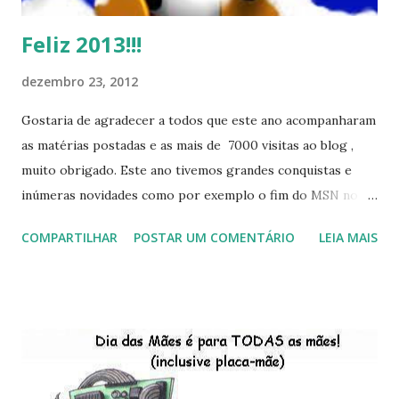
Feliz 2013!!!
dezembro 23, 2012
Gostaria de agradecer a todos que este ano acompanharam
as matérias postadas e as mais de 7000 visitas ao blog ,
muito obrigado. Este ano tivemos grandes conquistas e
inúmeras novidades como por exemplo o fim do MSN no
início de 2013, a criação da União Livre e o desenvolvimento
COMPARTILHAR
POSTAR UM COMENTÁRIO
LEIA MAIS
do Kaiana que será lançada em 2013, distro nacional , a
descontinução do BigLinux do DreanLinux entre outr as
distro, o lançamento do liv ro da S B P - Software Publico
Brasileiro, os dois anos do LibreOffice, o prime iro Hackday
do LibreOffice , o IX Latinoware, a Microsoft boicotando o
Linux (como sempre), o lançamento do Windows 8 e a sua
baixa taxa de adesão pelos usuários, entre out ros. Gostaria