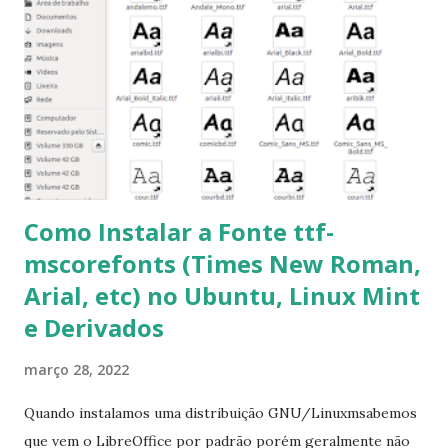
get -f dist-upgrade ou update-manager -d -c 3- Instalar
pacotes: $ sudo apt-get install [nome do pacote] 4-
Procurar arquivos corrompidos: $ sudo apt-get check 5-
Corrigir problemas de dependências, concluir instalação de
pacotes pendentes e outros erros: $ sudo apt-get -f install
6- Se o comando sudo apt-get -f install nã...
Como Instalar a Fonte ttf-
mscorefonts (Times New Roman,
Arial, etc) no Ubuntu, Linux Mint
e Derivados
março 28, 2022
Quando instalamos uma distribuição GNU/Linuxmsabemos
que vem o LibreOffice por padrão porém geralmente não