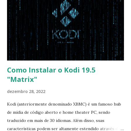
Disabled OS Mode Selection -> UEFI and CSM OS (Essa
opção garante boot com Win e Linux) Boot > Boot Priority
Order USB HDD: SATA CD: SATA HDD: Essa ordem de boot
vai garantir que ele tente primeiro o boot pela USB, depois
pelo CD e por último no HD. Apenas as opções acima são
as necessá...
Como Instalar o Kodi 19.5
"Matrix"
dezembro 28, 2022
Kodi (anteriormente denominado XBMC) é um famoso hub
de mídia de código aberto e home theater PC, sendo
traduzido em mais de 30 idiomas. Além disso, suas
características podem ser altamente estendido através de