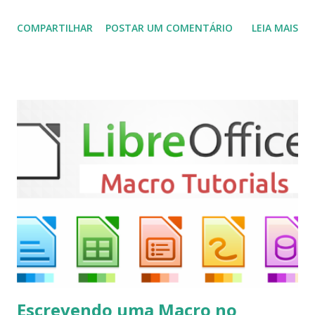
plugins de terceiros e extensões e tem suporte para PVR
COMPARTILHAR
POSTAR UM COMENTÁRIO
LEIA MAIS
(personal video recorder). A versão final do Kodi 19.5
“Matrix” foi lançado, chegando com alterações que podem
ser vistas clicando aqui . Para instalar no Ubuntu, Linux
Mint, Elementary OS e derivados, execute: $ sudo add-apt-
repository ppa:team-xbmc/ppa $ sudo apt-get update $
sudo apt-get install kodi Use o comando a seguir para
instalar codecs de áudio e outros complementos,
executando: $ sudo apt-get install --install-suggests
kodi Para remover, execute: $ sudo apt-get remove
kodi*
Escrevendo uma Macro no