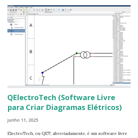
ajudar a todos com a instalação da fonte ttf-mscorefonts
que contém essas fontes. Ao instalar o GNU/Linux abra o
terminal e execute o comando: $ sudo apt-get install ttf-
mscorefonts-installer Leia os termos de uso e avance
clicando em “Ok” Agora aceite os termos de uso clicando
em “Sim” Pronto agora abra o LibreOffice e veja se as
fontes Times New Roman, Arial estão instaladas. Caso
ocorra algum erro ou precisa reinstalar, execute: $ sudo
apt-get install --reinstall ttf-mscorefonts-installer
QElectroTech (Software Livre
para Criar Diagramas Elétricos)
junho 11, 2025
ElectroTech, ou QET, abreviadamente, é um software livre