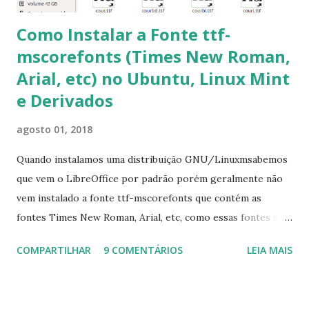
Como Instalar a Fonte ttf-
mscorefonts (Times New Roman,
Arial, etc) no Ubuntu, Linux Mint
e Derivados
agosto 01, 2018
Quando instalamos uma distribuição GNU/Linuxmsabemos
que vem o LibreOffice por padrão porém geralmente não
vem instalado a fonte ttf-mscorefonts que contém as
fontes Times New Roman, Arial, etc, como essas fontes são
muito útil para os universitários, pelo mundo corporativo e
COMPARTILHAR
9 COMENTÁRIOS
LEIA MAIS
a Associação Brasileira de Normas Técnicas (ABNT), exige
que os trabalhos sejam entregues nas fontes Times New
Roman e Arial, por meio desta postagem espero pode