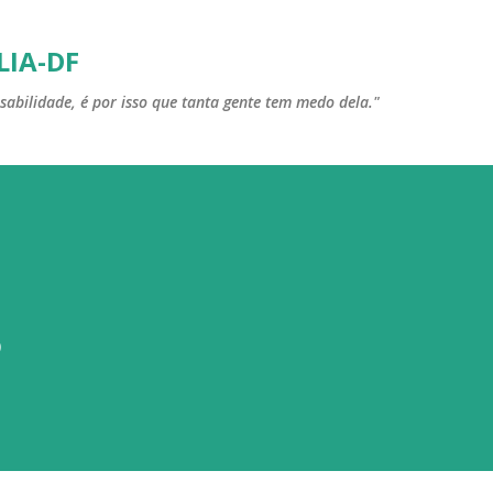
Pular para o conteúdo principal
LIA-DF
sabilidade, é por isso que tanta gente tem medo dela."
3