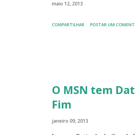
lançamento do Windows 8 e a
maio 12, 2013
usuários, entre out ros. Gost
COMPARTILHAR
POSTAR UM COMENT
em 2013 possamos estar juntos
todos!!!
O MSN tem Dat
Fim
janeiro 09, 2013