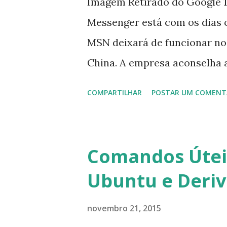
Imagem Retirado do Google 1
Messenger está com os dias 
MSN deixará de funcionar no
China. A empresa aconselha 
que foi integrado com o serv
COMPARTILHAR
POSTAR UM COMENT
usuários estão sendo notifi
para fazer esta mudança de p
notificação). Acho o Skype 
Comandos Úteis
muitos profissionais de TI) ,
Ubuntu e Deri
sempre existem outras opçõe
novembro 21, 2015