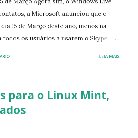
5 de Março Agora sim, o Windows Live
contatos, a Microsoft anunciou que o
 dia 15 de Março deste ano, menos na
a todos os usuários a usarem o Skype
iço do MSN, segundo a empresa, os
ÁRIO
LEIA MAIS
cados por e-mail sobre como proceder
lataforma (eu não recebi até agora tal
melhor que o Windows Live (assim como
 para o Linux Mint,
 mesmo na versão para Linux, claro,
vados
s e o Pidgin, que se mostra como opção.