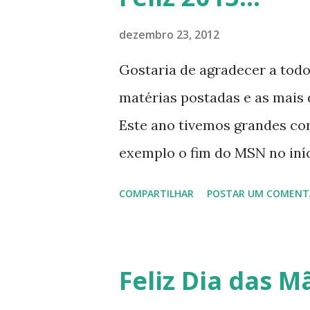
dezembro 23, 2012
Gostaria de agradecer a tod
matérias postadas e as mais d
Este ano tivemos grandes co
exemplo o fim do MSN no iníci
desenvolvimento do Kaiana qu
COMPARTILHAR
POSTAR UM COMENT
, a descontinução do BigLinux
lançamento do liv ro da S B P
anos do LibreOffice, o prime 
Feliz Dia das Mã
Latinoware, a Microsoft boic