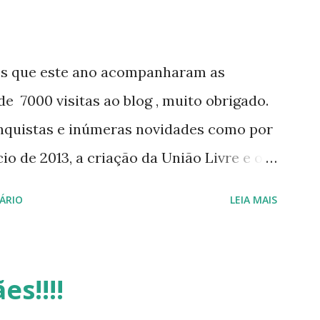
os que este ano acompanharam as
e 7000 visitas ao blog , muito obrigado.
nquistas e inúmeras novidades como por
o de 2013, a criação da União Livre e o
e será lançada em 2013, distro nacional
ÁRIO
LEIA MAIS
 do DreanLinux entre outr as distro, o
 - Software Publico Brasileiro, os dois
iro Hackday do LibreOffice , o IX
es!!!!
otando o Linux (como sempre), o