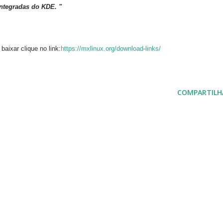
integradas do KDE.
"
 baixar clique no link:
https://mxlinux.org/download-links/
COMPARTILH