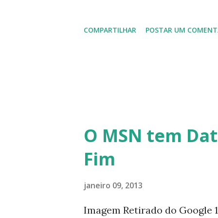
usuários, entre out ros. Gost
COMPARTILHAR
POSTAR UM COMENT
em 2013 possamos estar juntos
todos!!!
O MSN tem Dat
Fim
janeiro 09, 2013
Imagem Retirado do Google 1