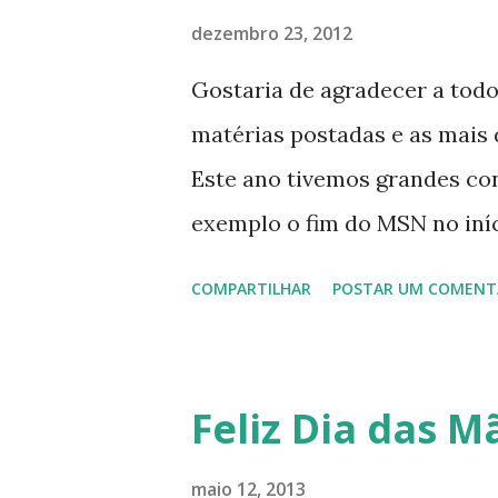
dezembro 23, 2012
Gostaria de agradecer a tod
matérias postadas e as mais d
Este ano tivemos grandes co
exemplo o fim do MSN no iníci
desenvolvimento do Kaiana qu
COMPARTILHAR
POSTAR UM COMENT
, a descontinução do BigLinux
lançamento do liv ro da S B P
anos do LibreOffice, o prime 
Feliz Dia das Mã
Latinoware, a Microsoft boic
lançamento do Windows 8 e a
maio 12, 2013