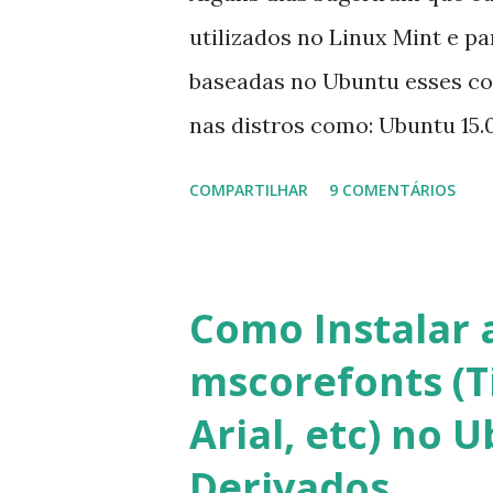
utilizados no Linux Mint e p
baseadas no Ubuntu esses c
nas distros como: Ubuntu 15.0
Mint 17.2, Linux Mint 17.1, Li
COMPARTILHAR
9 COMENTÁRIOS
0.3, Deepin 2014, Peppermint F
DuZeru, Kaiana e derivados 
para manutenção do sistema,
Como Instalar a
iniciantes... 1- Atualizar a l
mscorefonts (
Atualizar toda a distro: $ su
Arial, etc) no 
manager -d -c 3- Instalar pac
Derivados
pacote] 4- Procurar arquivos