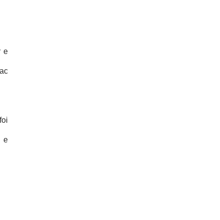
r e
ac
foi
 e