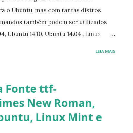
ara o Ubuntu, mas com tantas distros
omandos também podem ser utilizados
4, Ubuntu 14.10, Ubuntu 14.04 , Linux
nux Mint 17, Pinguy OS 14.04, Elementary OS
LEIA MAIS
ive, LXLE 14.04 and Linux Lite 2 2 ,
. Segue alguns comandos importantes
 principalmente para usuários
 Fonte ttf-
ista de pacotes: $ sudo apt-get update 2-
Times New Roman,
do apt-get -f dist-upgrade ou update-
Ubuntu, Linux Mint e
otes: $ sudo apt-get install [nome do
 corrompidos: $ sudo apt-get check 5-