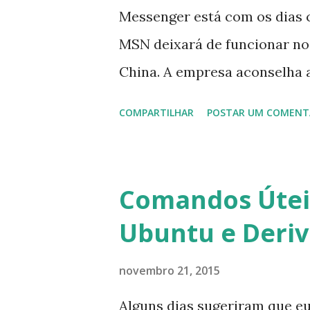
Messenger está com os dias 
MSN deixará de funcionar no
China. A empresa aconselha 
que foi integrado com o serv
COMPARTILHAR
POSTAR UM COMENT
usuários estão sendo notifi
para fazer esta mudança de p
notificação). Acho o Skype 
Comandos Úteis
muitos profissionais de TI) ,
Ubuntu e Deri
sempre existem outras opçõe
novembro 21, 2015
Alguns dias sugeriram que e