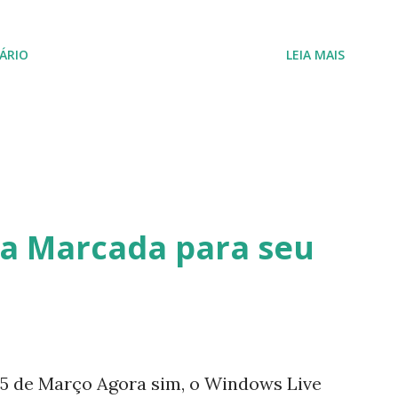
aria de desejar a todos Boas Festas e que
ÁRIO
LEIA MAIS
 novamente. Feliz Natal!!!! F eli z 2013 a
a Marcada para seu
5 de Março Agora sim, o Windows Live