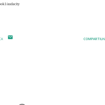
ook1/audacity
CA
COMPARTILH