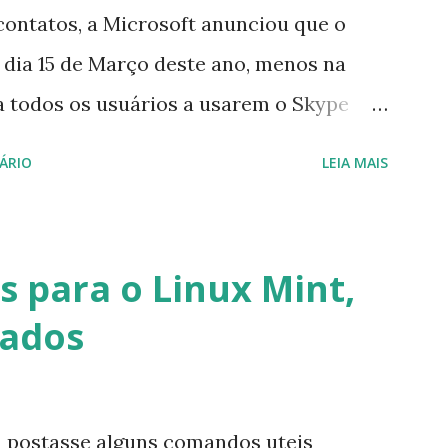
contatos, a Microsoft anunciou que o
 dia 15 de Março deste ano, menos na
a todos os usuários a usarem o Skype
iço do MSN, segundo a empresa, os
ÁRIO
LEIA MAIS
cados por e-mail sobre como proceder
lataforma (eu não recebi até agora tal
melhor que o Windows Live (assim como
 para o Linux Mint,
 mesmo na versão para Linux, claro,
vados
s e o Pidgin, que se mostra como opção.
u postasse alguns comandos uteis