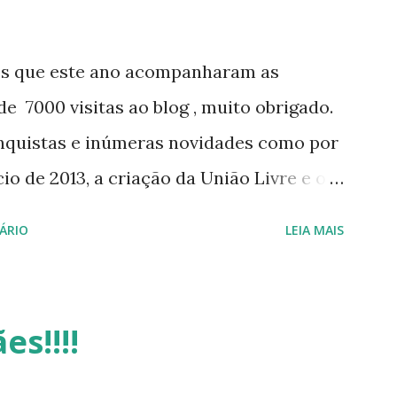
os que este ano acompanharam as
e 7000 visitas ao blog , muito obrigado.
nquistas e inúmeras novidades como por
o de 2013, a criação da União Livre e o
e será lançada em 2013, distro nacional
ÁRIO
LEIA MAIS
 do DreanLinux entre outr as distro, o
 - Software Publico Brasileiro, os dois
iro Hackday do LibreOffice , o IX
es!!!!
otando o Linux (como sempre), o
 sua baixa taxa de adesão pelos