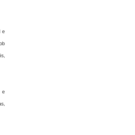
l e
sob
s,
 e
as,