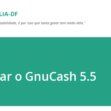
Pular para o conteúdo principal
LIA-DF
sabilidade, é por isso que tanta gente tem medo dela."
ar o GnuCash 5.5